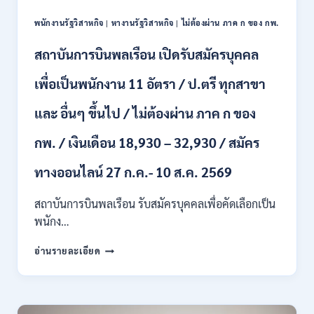
สมัคร
ผ่าน
ONLINE
พนักงานรัฐวิสาหกิจ
|
หางานรัฐวิสาหกิจ
|
ไม่ต้องผ่าน ภาค ก ของ กพ.
ภาค
–
ก.
13
สถาบันการบินพลเรือน เปิดรับสมัครบุคคล
/
ส.ค.
เงิน
2569
เพื่อเป็นพนักงาน 11 อัตรา / ป.ตรี ทุกสาขา
เดือน
18150
/
และ อื่นๆ ขึ้นไป / ไม่ต้องผ่าน ภาค ก ของ
สมัคร
13
กพ. / เงินเดือน 18,930 – 32,930 / สมัคร
–
25
ทางออนไลน์ 27 ก.ค.- 10 ส.ค. 2569
สิงหาคม
2569
สถาบันการบินพลเรือน รับสมัครบุคคลเพื่อคัดเลือกเป็น
พนักง…
สถาบัน
อ่านรายละเอียด
การ
บิน
พลเรือน
เปิด