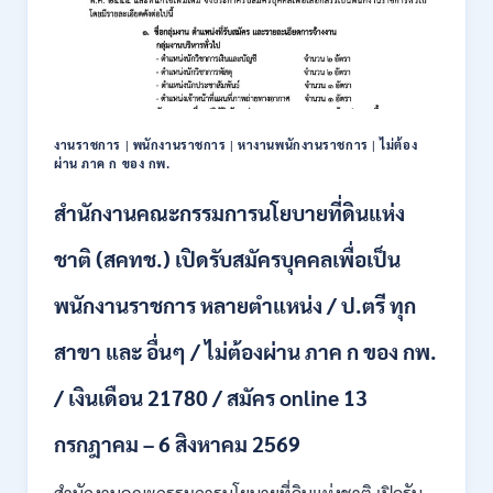
เพื่อ
เป็น
พนักงาน
หลาย
อัตรา
/
งานราชการ
|
พนักงานราชการ
|
หางานพนักงานราชการ
|
ไม่ต้อง
ป.ตรี
ผ่าน ภาค ก ของ กพ.
ทุก
สาขา
สำนักงานคณะกรรมการนโยบายที่ดินแห่ง
/
เงิน
ชาติ (สคทช.) เปิดรับสมัครบุคคลเพื่อเป็น
เดือน
18,150
พนักงานราชการ หลายตำแหน่ง / ป.ตรี ทุก
/
สมัคร
สาขา และ อื่นๆ / ไม่ต้องผ่าน ภาค ก ของ กพ.
ONLINE
4
/ เงินเดือน 21780 / สมัคร online 13
–
14
สิงหาคม
กรกฎาคม – 6 สิงหาคม 2569
2569