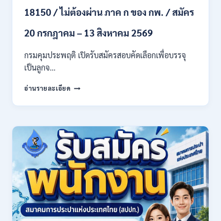
ทุก
18150 / ไม่ต้องผ่าน ภาค ก ของ กพ. / สมัคร
สาขา
และ
20 กรกฎาคม – 13 สิงหาคม 2569
อื่นๆ
/
กรมคุมประพฤติ เปิดรับสมัครสอบคัดเลือกเพื่อบรรจุ
ไม่
เป็นลูกจ…
ต้อง
ผ่าน
กรม
ภาค
อ่านรายละเอียด
คุม
ก
ประพฤติ
ของ
เปิด
กพ.
รับ
/
สมัค
เงิน
รบ
เดือน
งาน
21780
ปวช.
/
ปวส.
สมัคร
และ
ONLINE
ป.ตรี
13
หลาย
กรกฎาคม
สาขา
–