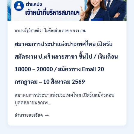
/
6
เงิน
สิงหาคม
เดือน
2569
18150
/
หางานรัฐวิสาหกิจ
|
ไม่ต้องผ่าน ภาค ก ของ กพ.
ไม่
ต้อง
สมาคมการประปาแห่งประเทศไทย เปิดรับ
ผ่าน
ภาค
สมัครงาน ป.ตรี หลายสาขา ขึ้นไป / เงินเดือน
ก
ของ
กพ.
18000 – 20000 / สมัครทาง Email 20
/
สมัคร
กรกฎาคม – 10 สิงหาคม 2569
20
กรกฎาคม
สมาคมการประปาแห่งประเทศไทย เปิดรับสมัครสอบ
–
บุคคลภายนอกเพ…
13
สิงหาคม
สมาคม
อ่านรายละเอียด
2569
การ
ประปา
แห่ง