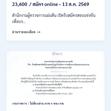
/
23,600 / สมัคร online – 13 ส.ค. 2569
เงิน
เดือน
สำนักงานผู้ตรวจการแผ่นดิน เปิดรับสมัครสอบแข่งขัน
สูงสุด
21180
เพื่อบร…
/
สมัคร
สำนักงาน
อ่านรายละเอียด
ONLINE
ผู้
15
ตรวจ
ก.ค.
การ
–
แผ่น
7
ดิน
ส.ค.
เปิด
2569
รับ
สมัคร
สอบ
แข่งขัน
เพื่อ
บรรจุ
เป็น
พนักงาน
งานราชการ
|
ไม่ต้องผ่าน ภาค ก ของ กพ.
44
อัตรา