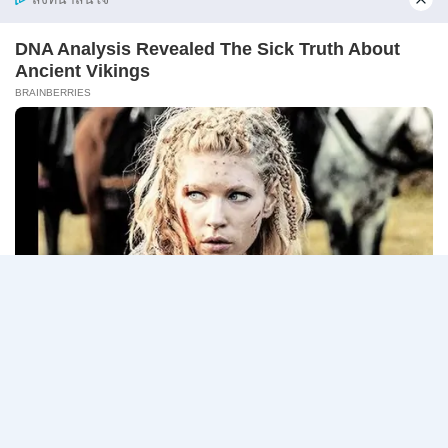
–
10
ศาลปกครอง เปิดรับสมัครสอบแข่งขันเพื่อบรรจุเข้ารับ
สิงหาคม
ราชการ…
2569
ศาล
อ่านรายละเอียด
ปกครอง
เปิด
รับ
สมัคร
Page
Next
1
2
3
สอบ
แข่งขัน
navigation
Page
เพื่อ
บรรจุ
เข้า
รับ
ราชการ
72
อัตรา
/
ป.ตรี
หลาย
สาขา