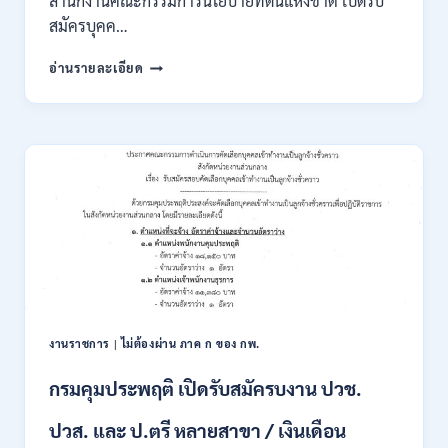
สำนักงานคณะกรรมการนโยบายที่ดินแห่งชาติ เปิดรับ
สมัครบุคค…
สำนักงาน
อ่านรายละเอียด
คณะ
กรรมการ
นโยบาย
ที่ดิน
แห่ง
ชาติ
(สคทช.)
เปิด
รับ
สมัคร
บุคคล
เพื่อ
เป็น
พนักงาน
งานราชการ
|
ไม่ต้องผ่าน ภาค ก ของ กพ.
ราชการ
หลาย
กรมคุมประพฤติ เปิดรับสมัครบงาน ปวช.
ตำแหน่ง
/
ปวส. และ ป.ตรี หลายสาขา / เงินเดือน
ป.ตรี