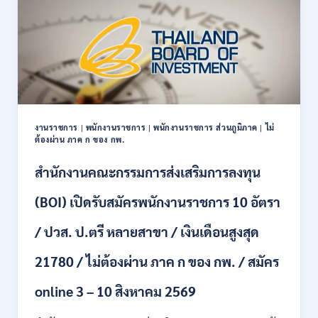
รับ
สมัคร
บุคคล
เพื่อ
เป็น
พนักงาน
11
อัตรา
/
งานราชการ
|
พนักงานราชการ
|
พนักงานราชการ ส่วนภูมิภาค
|
ไม่
ป.ตรี
ต้องผ่าน ภาค ก ของ กพ.
ทุก
สาขา
สำนักงานคณะกรรมการส่งเสริมการลงทุน
และ
อื่นๆ
(BOI) เปิดรับสมัครพนักงานราชการ 10 อัตรา
ขึ้น
ไป
/ ปวส. ป.ตรี หลายสาขา / เงินเดือนสูงสุด
/
ไม่
21780 / ไม่ต้องผ่าน ภาค ก ของ กพ. / สมัคร
ต้อง
ผ่าน
ภาค
online 3 – 10 สิงหาคม 2569
ก
ของ