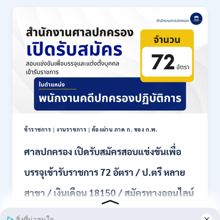
ประเทศไทย
เปิด
รับ
สมัคร
งาน
ป.ตรี
หลาย
สาขา
ขึ้น
ไป
/
เงิน
เดือน
ข้าราชการ
|
งานราชการ
|
ต้องผ่าน ภาค ก. ของ ก.พ.
18000
–
ศาลปกครอง เปิดรับสมัครสอบแข่งขันเพื่อ
20000
/
บรรจุเข้ารับราชการ 72 อัตรา / ป.ตรี หลาย
สมัคร
ทาง
สาขา / เงินเดือน 18150 / สมัครทางออนไลน์
EMAIL
20
31 สิงหาคม – 18 กันยายน 2569
กรกฎาคม