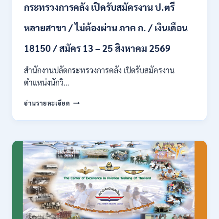
กระทรวงการคลัง เปิดรับสมัครงาน ป.ตรี
/
ปวส.
หลายสาขา / ไม่ต้องผ่าน ภาค ก. / เงินเดือน
และ
ป.ตรี
18150 / สมัคร 13 – 25 สิงหาคม 2569
ทุก
สาขา
อื่นๆ
สำนักงานปลัดกระทรวงการคลัง เปิดรับสมัครงาน
/
ตำแหน่งนักวิ…
ไม่
ต้อง
กระทรวง
อ่านรายละเอียด
ผ่าน
การ
ภาค
คลัง
ก
เปิด
สามารถ
รับ
สมัคร
สมัคร
ได้
งาน
/
ป.ตรี
เงิน
หลาย
เดือน
สาขา
สูงสุด
/
23,600
ไม่
/
ต้อง