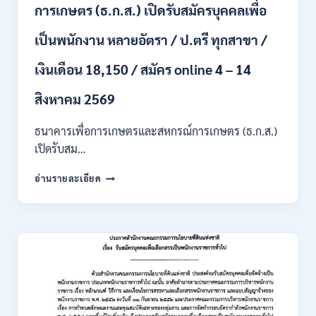
สาขา
การเกษตร (ธ.ก.ส.) เปิดรับสมัครบุคคลเพื่อ
/
เงิน
เป็นพนักงาน หลายอัตรา / ป.ตรี ทุกสาขา /
เดือน
สูงสุด
เงินเดือน 18,150 / สมัคร online 4 – 14
21780
/
สิงหาคม 2569
ไม่
ต้อง
ผ่าน
ธนาคารเพื่อการเกษตรและสหกรณ์การเกษตร (ธ.ก.ส.)
ภาค
เปิดรับสม…
ก
ของ
ธนาคาร
อ่านรายละเอียด
กพ.
เพื่อ
/
การเกษตร
สมัคร
และ
ONLINE
สหกรณ์
3
การเกษตร
–
(ธ.ก.ส.)
10
เปิด
สิงหาคม
รับ
2569
สมัคร
บุคคล