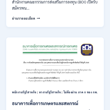
สำนักงานคณะกรรมการส่งเสริมการลงทุน (BOI) เปิดรับ
กพ.
สมัครพน…
/
เงิน
สำนักงาน
อ่านรายละเอียด
เดือน
คณะ
18,930
กรรมการ
–
ส่ง
32,930
เสริม
/
การ
สมัคร
ลงทุน
ทาง
(BOI)
ออนไลน์
เปิด
27
รับ
ก.ค.-
สมัคร
10
พนักงาน
ส.ค.
ราชการ
2569
10
อัตรา
/
พนักงานรัฐวิสาหกิจ
|
หางานรัฐวิสาหกิจ
|
ไม่ต้องผ่าน ภาค ก ของ กพ.
ปวส.
ป.ตรี
ธนาคารเพื่อการเกษตรและสหกรณ์
หลาย