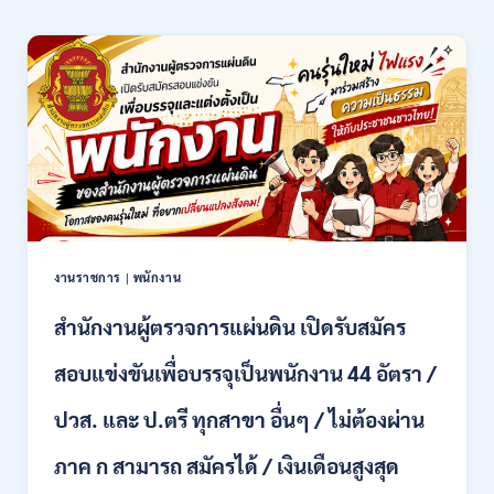
มงคล
ล้าน
นา
เชียงใหม่
เปิด
รับ
สมัคร
คัด
เลือก
บุคคล
เพื่อ
จ้าง
เป็น
งานราชการ
|
พนักงาน
ลูกจ้าง
ชั่วคราว
สำนักงานผู้ตรวจการแผ่นดิน เปิดรับสมัคร
หลาย
อัตรา
สอบแข่งขันเพื่อบรรจุเป็นพนักงาน 44 อัตรา /
/
ป.ตรี
ปวส. และ ป.ตรี ทุกสาขา อื่นๆ / ไม่ต้องผ่าน
หลาย
สาขา
ภาค ก สามารถ สมัครได้ / เงินเดือนสูงสุด
+