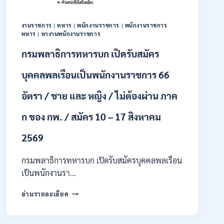
ทุนฯ
หลาย
อัตรา
งานราชการ
|
ทหาร
|
พนักงานราชการ
|
พนักงานราชการ
/
ทหาร
|
หางานพนักงานราชการ
ปวส.
กรมพลาธิการทหารบก เปิดรับสมัคร
และ
ป.ตรี
บุคคลพลเรือนเป็นพนักงานราชการ 66
หลาย
สาขา
อัตรา / ชาย และ หญิง / ไม่ต้องผ่าน ภาค
/
เงิน
เดือน
ก ของ กพ. / สมัคร 10 – 17 สิงหาคม
18000
/
2569
ไม่
ต้อง
กรมพลาธิการทหารบก เปิดรับสมัครบุคคลพลเรือน
ผ่าน
เป็นพนักงานรา…
ภาค
ก
กรม
อ่านรายละเอียด
ของ
พลาธิการ
กพ.
ทหาร
/
บก