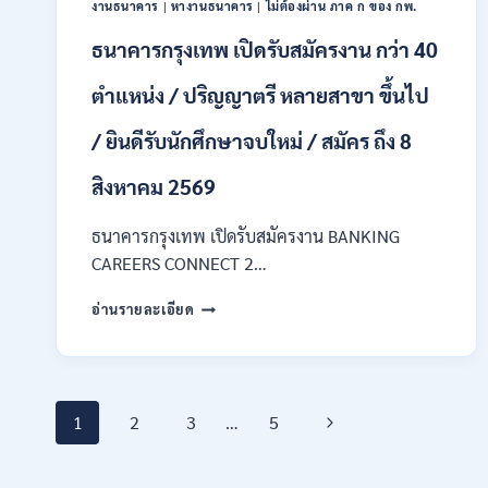
งานธนาคาร
|
หางานธนาคาร
|
ไม่ต้องผ่าน ภาค ก ของ กพ.
กพ.
/
ธนาคารกรุงเทพ เปิดรับสมัครงาน กว่า 40
เงิน
เดือน
ตำแหน่ง / ปริญญาตรี หลายสาขา ขึ้นไป
18150
/
/ ยินดีรับนักศึกษาจบใหม่ / สมัคร ถึง 8
สมัคร
ONLINE
สิงหาคม 2569
17
–
ธนาคารกรุงเทพ เปิดรับสมัครงาน BANKING
31
สิงหาคม
CAREERS CONNECT 2…
2569
ธนาคาร
อ่านรายละเอียด
กรุงเทพ
เปิด
รับ
สมัคร
Page
งาน
Next
1
2
3
…
5
กว่า
40
navigation
Page
ตำแหน่ง