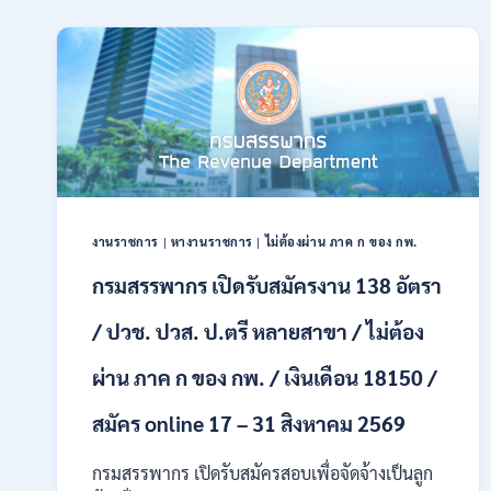
รับ
สมัคร
สอบ
แข่งขัน
เพื่อ
บรรจุ
และ
แต่ง
ตั้ง
บุคคล
เข้า
งานราชการ
|
หางานราชการ
|
ไม่ต้องผ่าน ภาค ก ของ กพ.
รับ
ราชการ
กรมสรรพากร เปิดรับสมัครงาน 138 อัตรา
24
อัตรา
/ ปวช. ปวส. ป.ตรี หลายสาขา / ไม่ต้อง
บรรจุ
ส่วน
ผ่าน ภาค ก ของ กพ. / เงินเดือน 18150 /
กลาง
และ
สมัคร online 17 – 31 สิงหาคม 2569
ส่วน
ภูมิภาค
กรมสรรพากร เปิดรับสมัครสอบเพื่อจัดจ้างเป็นลูก
/