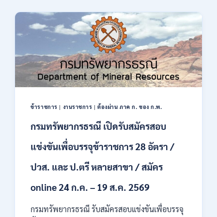
2569
ของ
มนุษย์
เปิด
รับ
สมัคร
บุคคล
เพื่อ
ปฏิบัติ
งาน
ป.ตรี
ทุก
ข้าราชการ
|
งานราชการ
|
ต้องผ่าน ภาค ก. ของ ก.พ.
สาขา
กรมทรัพยากรธรณี เปิดรับสมัครสอบ
/
ไม่
ต้อง
แข่งขันเพื่อบรรจุข้าราชการ 28 อัตรา /
ผ่าน
ภาค
ปวส. และ ป.ตรี หลายสาขา / สมัคร
ก
ของ
online 24 ก.ค. – 19 ส.ค. 2569
กพ.
/
กรมทรัพยากรธรณี รับสมัครสอบแข่งขันเพื่อบรรจุ
สมัคร