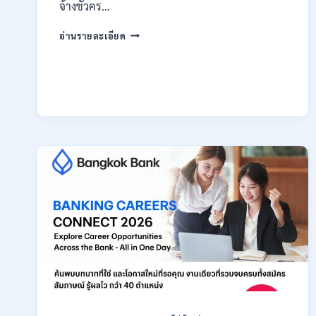
สมัคร
จ้างชั่วคร…
ONLINE
กรม
18
อ่านรายละเอียด
สรรพากร
สิงหาคม
เปิด
–
รับ
7
สมัคร
กันยายน
งาน
2569
138
อัตรา
/
ปวช.
ปวส.
ป.ตรี
หลาย
สาขา
/
ไม่
ต้อง
ผ่าน
ภาค
ก
ของ