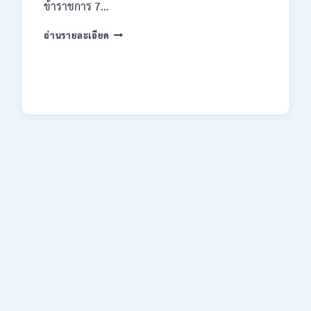
ข้าราชการ 7…
ทาง
EMAIL
กรม
บัดนี้
อ่านรายละเอียด
ทรัพยากรธรณี
–
เปิด
21
รับ
สิงหาคม
สมัคร
2569
สอบ
แข่งขัน
เพื่อ
บรรจุ
ข้าราชการ
28
อัตรา
/
ปวส.
และ
ป.ตรี
หลาย
สาขา
/
สมัคร
ONLINE