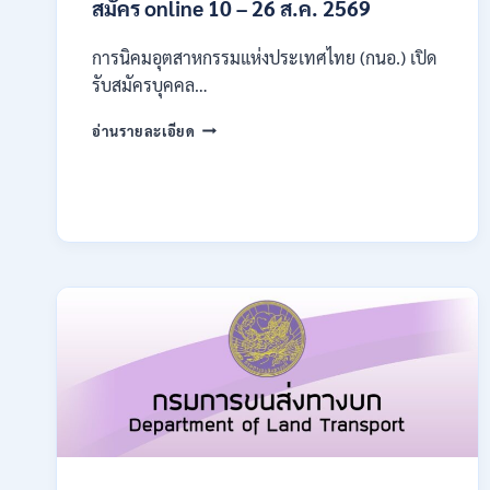
สมัคร online 10 – 26 ส.ค. 2569
การนิคมอุตสาหกรรมแห่งประเทศไทย (กนอ.) เปิด
รับสมัครบุคคล…
การ
อ่านรายละเอียด
นิคม
อุตสาหกรรม
แห่ง
ประเทศไทย
(กนอ.)
เปิด
รับ
สมัคร
บุคคล
เพื่อ
บรรจุ
เป็น
พนักงาน
รัฐวิสาหกิจ
16
อัตรา