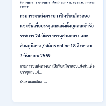
/
ข้าราชการ
|
งานราชการ
|
ต้องผ่าน ภาค ก. ของ ก.พ.
|
หางาน
ป.ตรี
ราชการ
หลา
กรมการขนส่งทางบก เปิดรับสมัครสอบ
ส
สาขา
แข่งขันเพื่อบรรจุและแต่งตั้งบุคคลเข้ารับ
+
ขึ้น
ไป
ราชการ 24 อัตรา บรรจุส่วนกลาง และ
/
เงิน
ส่วนภูมิภาค / สมัคร online 18 สิงหาคม –
เดือน
23,290
7 กันยายน 2569
/
สมัคร
กรมการขนส่งทางบก เปิดรับสมัครสอบแข่งขันเพื่อ
ONLINE
บรรจุและแต่…
10
–
กรม
26
อ่านรายละเอียด
การ
ส.ค.
ขนส่ง
2569
ทาง
บก
เปิด