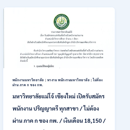
สมัคร
เปิด
ONLINE
รับ
3
สมัคร
–
บุคคล
31
พลเรือน
สิงหาคม
เป็น
2569
พนักงาน
ราชการ
66
อัตรา
/
ชาย
และ
หญิง
พนักงานมหาวิทยาลัย
|
หางาน พนักงานมหาวิทยาลัย
|
ไม่ต้อง
ผ่าน ภาค ก ของ กพ.
/
ไม่
มหาวิทยาลัยแม่โจ้ เชียงใหม่ เปิดรับสมัคร
ต้อง
ผ่าน
พนักงาน ปริญญาตรี ทุกสาขา / ไม่ต้อง
ภาค
ก
ผ่าน ภาค ก ของ กพ. / เงินเดือน 18,150 /
ของ
กพ.