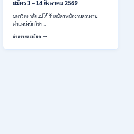
สมัคร 3 – 14 สิงหาคม 2569
/
สมัคร
10
มหาวิทยาลัยแม่โจ้ รับสมัครพนักงานส่วนงาน
–
ตำแหน่งนักวิชา…
17
สิงหาคม
มหาวิทยาลัย
อ่านรายละเอียด
2569
แม่
โจ้
เชียงใหม่
เปิด
รับ
สมัคร
พนักงาน
ปริญญา
ตรี
ทุก
สาขา
/
ไม่
ต้อง
ผ่าน
ภาค