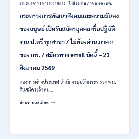
ป.ตรี
งานธนาคาร
|
หางานราชการ
|
ไม่ต้องผ่าน ภาค ก ของ กพ.
หลาย
สาขา
กระทรวงการพัฒนาสังคมและความมั่นคง
/
ไม่
ของมนุษย์ เปิดรับสมัครบุคคลเพื่อปฏิบัติ
ต้อง
ผ่าน
งาน ป.ตรี ทุกสาขา / ไม่ต้องผ่าน ภาค ก
ภาค
ก
ของ กพ. / สมัครทาง email บัดนี้ – 21
ของ
กพ.
สิงหาคม 2569
/
เงิน
กองการต่างประเทศ สำนักงานปลัดกระทรวง พม.
เดือน
11380
รับสมัครเจ้าหน…
–
28780
กระทรวง
อ่านรายละเอียด
/
การ
สมัคร
พัฒนา
10
สังคม
–
และ
21
ความ
สิงหาคม
มั่นคง