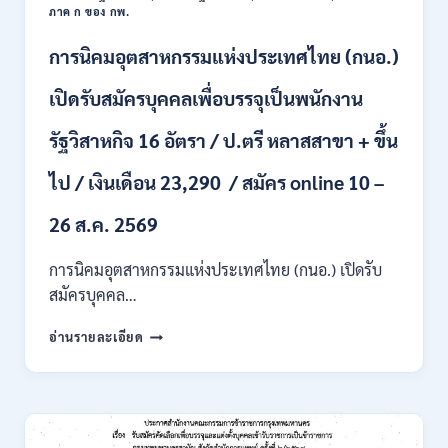
ภาค ก ของ กพ.
และ
ป.ตรี
การนิคมอุตสาหกรรมแห่งประเทศไทย (กนอ.)
หลาย
สาขา
เปิดรับสมัครบุคคลเพื่อบรรจุเป็นพนักงาน
/
เงิน
รัฐวิสาหกิจ 16 อัตรา / ป.ตรี หลาสสาขา + ขึ้น
เดือน
21780
ไป / เงินเดือน 23,290 / สมัคร online 10 –
/
ไม่
ต้อง
26 ส.ค. 2569
ผ่าน
ภาค
การนิคมอุตสาหกรรมแห่งประเทศไทย (กนอ.) เปิดรับ
ก
สมัครบุคคล…
ของ
กพ.
การ
อ่านรายละเอียด
/
นิคม
สมัคร
อุตสาหกรรม
ONLINE
แห่ง
24
ประเทศไทย
ส.ค.
(กนอ.)
–