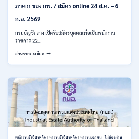
ภาค ก ของ กพ. / สมัคร online 24 ส.ค. – 6
พิเศษ
/
สมัคร
ก.ย. 2569
บัดนี้
–
กรมบัญชีกลาง เปิดรับสมัครบุคคลเพื่อเป็นพนักงาน
22
ราชการ 22…
สิงหาคม
2569
กรม
อ่านรายละเอียด
บัญชี
กลาง
เปิด
รับ
สมัคร
บุคคล
เพื่อ
เป็น
พนักงาน
ราชการ
22
อัตรา
/
พนักงานรัฐวิสาหกิจ
|
หางานรัฐวิสาหกิจ
|
หางานเอกชน
|
ไม่ต้องผ่าน
ปวส.