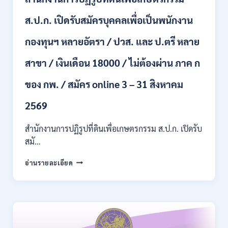
ไม่
ส.ป.ก. เปิดรับสมัครบุคคลเพื่อเป็นพนักงาน
ต้อง
ผ่าน
กองทุนฯ หลายอัตรา / ปวส. และ ป.ตรี หลาย
ภาค
ก
สาขา / เงินเดือน 18000 / ไม่ต้องผ่าน ภาค ก
ของ
กพ.
/
ของ กพ. / สมัคร online 3 – 31 สิงหาคม
เงิน
เดือน
2569
11380
–
สำนักงานการปฏิรูปที่ดินเพื่อเกษตรกรรม ส.ป.ก. เปิดรับ
28780
สมั…
/
สมัคร
สำนักงาน
อ่านรายละเอียด
10
การ
–
ปฏิรูป
21
ที่ดิน
สิงหาคม
เพื่อ
2569
เกษตรกรรม
ส.ป.ก.