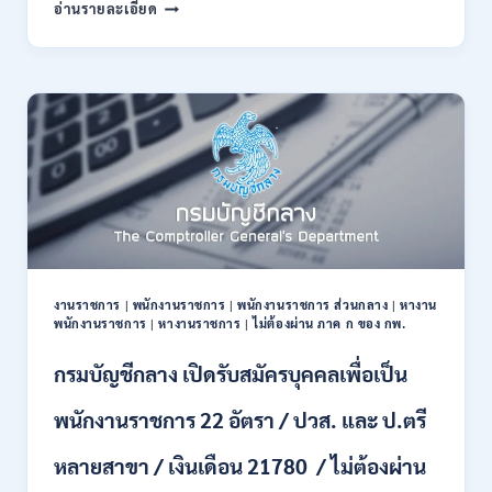
สำนักงาน
24840
อ่านรายละเอียด
ปปช.
/
เปิด
สมัคร
รับ
14
สมัคร
กรกฎาคม
งาน
–
ไม่
10
ต้อง
สิงหาคม
ผ่าน
2569
ภาค
ก
ของ
กพ.
/
งานราชการ
|
พนักงานราชการ
|
พนักงานราชการ ส่วนกลาง
|
หางาน
เงิน
พนักงานราชการ
|
หางานราชการ
|
ไม่ต้องผ่าน ภาค ก ของ กพ.
เดือน
+
กรมบัญชีกลาง เปิดรับสมัครบุคคลเพื่อเป็น
ค่า
ครอง
พนักงานราชการ 22 อัตรา / ปวส. และ ป.ตรี
ชีพ
+
หลายสาขา / เงินเดือน 21780 / ไม่ต้องผ่าน
ค่า
ตอบแทน