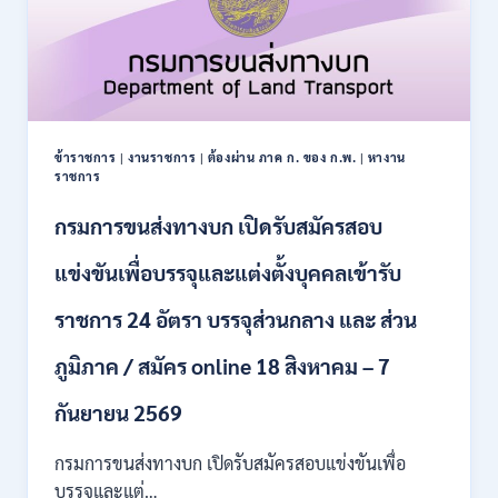
เปิด
รับ
สมัคร
บุคคล
เพื่อ
เป็น
พนักงาน
ข้าราชการ
|
งานราชการ
|
ต้องผ่าน ภาค ก. ของ ก.พ.
|
หางาน
กอง
ราชการ
ทุนฯ
หลาย
กรมการขนส่งทางบก เปิดรับสมัครสอบ
อัตรา
/
แข่งขันเพื่อบรรจุและแต่งตั้งบุคคลเข้ารับ
ปวส.
และ
ราชการ 24 อัตรา บรรจุส่วนกลาง และ ส่วน
ป.ตรี
หลาย
ภูมิภาค / สมัคร online 18 สิงหาคม – 7
สาขา
/
เงิน
กันยายน 2569
เดือน
18000
กรมการขนส่งทางบก เปิดรับสมัครสอบแข่งขันเพื่อ
/
บรรจุและแต่…
ไม่