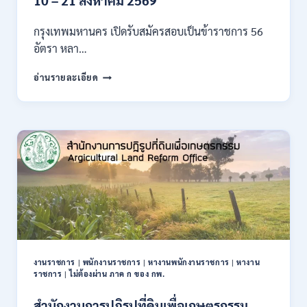
10 – 21 สิงหาคม 2569
/
สมัคร
กรุงเทพมหานคร เปิดรับสมัครสอบเป็นข้าราชการ 56
ONLINE
อัตรา หลา…
10
–
กรุงเทพมหานคร
อ่านรายละเอียด
26
เปิด
ส.ค.
รับ
2569
สมัคร
สอบ
เป็น
ข้าราชการ
56
อัตรา
หลาย
ตำแหน่ง
/
ปวช.
ปวส.
งานราชการ
|
พนักงานราชการ
|
หางานพนักงานราชการ
|
หางาน
ป.ตรี
ราชการ
|
ไม่ต้องผ่าน ภาค ก ของ กพ.
หลาย
สาขา
สำนักงานการปฏิรูปที่ดินเพื่อเกษตรกรรม
/