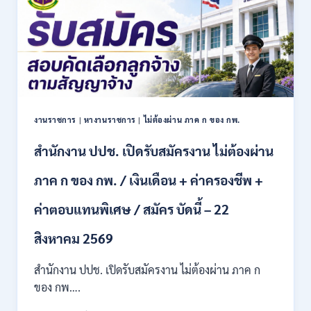
พลังงาน
เปิด
รับ
สมัคร
เข้า
เป็น
พนักงาน
13
งานราชการ
|
หางานราชการ
|
ไม่ต้องผ่าน ภาค ก ของ กพ.
อัตรา
/
สำนักงาน ปปช. เปิดรับสมัครงาน ไม่ต้องผ่าน
หลาย
ตำแหน่ง
/
ภาค ก ของ กพ. / เงินเดือน + ค่าครองชีพ +
ป.ตรี
หลาย
ค่าตอบแทนพิเศษ / สมัคร บัดนี้ – 22
สาขา
ขึ้น
สิงหาคม 2569
ไป
/
สำนักงาน ปปช. เปิดรับสมัครงาน ไม่ต้องผ่าน ภาค ก
เงิน
ของ กพ….
เดือน
21780-