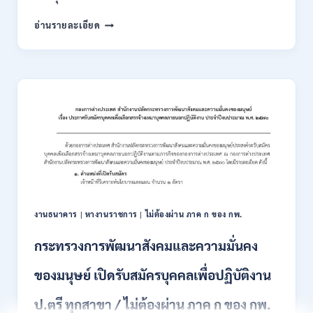
ต้อง
กรม
อ่านรายละเอียด
ผ่าน
การ
ภาค
ขนส่ง
ก
ทาง
ของ
บก
กพ.
เปิด
/
รับ
สมัคร
สมัคร
ONLINE
สอบ
3
แข่งขัน
–
เพื่อ
31
บรรจุ
สิงหาคม
และ
2569
แต่ง
งานธนาคาร
|
หางานราชการ
|
ไม่ต้องผ่าน ภาค ก ของ กพ.
ตั้ง
บุคคล
กระทรวงการพัฒนาสังคมและความมั่นคง
เข้า
รับ
ของมนุษย์ เปิดรับสมัครบุคคลเพื่อปฏิบัติงาน
ราชการ
24
อัตรา
ป.ตรี ทุกสาขา / ไม่ต้องผ่าน ภาค ก ของ กพ.