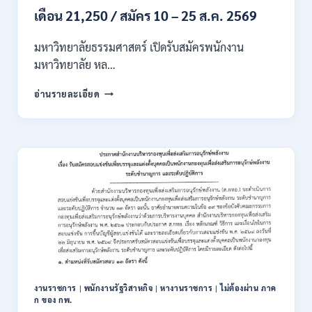
เดือน 21,250 / สมัคร 10 – 25 ส.ค. 2569
มหาวิทยาลัยธรรมศาสตร์ เปิดรับสมัครพนักงาน
มหาวิทยาลัย หล…
มหาวิทยาลัย
อ่านรายละเอียด
ธรรมศาสตร์
เปิด
รับ
สมัคร
พนักงาน
มหาวิทยาลัย
หลาย
อัตรา
หลาย
ตำแหน่ง
/
ป.ตรี
ทุก
สาขา
งานราชการ
|
พนักงานรัฐวิสาหกิจ
|
หางานราชการ
|
ไม่ต้องผ่าน ภาค
และ
ก ของ กพ.