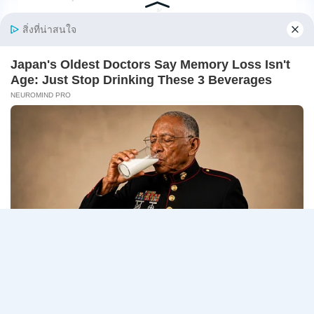
บรรจุ
ส่วน
/ สมัครทาง email บัดนี้ – 21 สิงหาคม 2569
กลาง
และ
กองการต่างประเทศ สำนักงานปลัดกระทรวง พม. รับ
ส่วน
สมัครเจ้าหน…
ภูมิภาค
/
กระทรวง
อ่านรายละเอียด
สมัคร
การ
ONLINE
พัฒนา
18
สังคม
สิงหาคม
และ
–
Page
Next
1
2
3
…
5
ความ
7
มั่นคง
กันยายน
navigation
Page
ของ
2569
มนุษย์
เปิด
รับ
สมัคร
บุคคล
เพื่อ
ปฏิบัติ
งาน