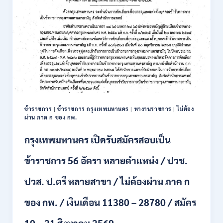
เปิด
6
รับ
ก.ย.
สมัคร
2569
บุคคล
เพื่อ
บรรจุ
เป็น
พนักงาน
รัฐวิสาหกิจ
16
อัตรา
ข้าราชการ
|
ข้าราชการ กรุงเทพมหานคร
|
หางานราชการ
|
ไม่ต้อง
/
ผ่าน ภาค ก ของ กพ.
ป.ตรี
หลา
กรุงเทพมหานคร เปิดรับสมัครสอบเป็น
ส
สาขา
ข้าราชการ 56 อัตรา หลายตำแหน่ง / ปวช.
+
ขึ้น
ปวส. ป.ตรี หลายสาขา / ไม่ต้องผ่าน ภาค ก
ไป
/
ของ กพ. / เงินเดือน 11380 – 28780 / สมัคร
เงิน
เดือน
23,290