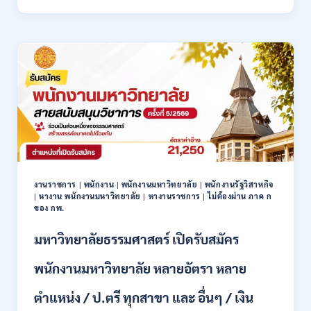
ร้อย
ตำรวจ
เปิด
รับ
สมัคร
พนักงาน
ราชการ
/
ไม่
ต้อง
ผ่าน
ภาค
ก
งานราชการ
|
พนักงาน
|
พนักงานมหาวิทยาลัย
|
พนักงานรัฐวิสาหกิจ
ของ
|
หางาน พนักงานมหาวิทยาลัย
|
หางานราชการ
|
ไม่ต้องผ่าน ภาค ก
กพ.
ของ กพ.
/
สมัคร
มหาวิทยาลัยธรรมศาสตร์ เปิดรับสมัคร
5
–
พนักงานมหาวิทยาลัย หลายอัตรา หลาย
11
ส.ค.
ตำแหน่ง / ป.ตรี ทุกสาขา และ อื่นๆ / เงิน
2569