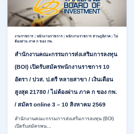
เพื่อ
เป็น
พนักงาน
11
อัตรา
/
งานราชการ
|
พนักงานราชการ
|
พนักงานราชการ ส่วนภูมิภาค
|
ไม่
ป.ตรี
ต้องผ่าน ภาค ก ของ กพ.
ทุก
สาขา
สำนักงานคณะกรรมการส่งเสริมการลงทุน
และ
อื่นๆ
(BOI) เปิดรับสมัครพนักงานราชการ 10
ขึ้น
ไป
อัตรา / ปวส. ป.ตรี หลายสาขา / เงินเดือน
/
ไม่
สูงสุด 21780 / ไม่ต้องผ่าน ภาค ก ของ กพ.
ต้อง
ผ่าน
ภาค
/ สมัคร online 3 – 10 สิงหาคม 2569
ก
ของ
สำนักงานคณะกรรมการส่งเสริมการลงทุน (BOI)
กพ.
เปิดรับสมัครพน…
/
เงิน