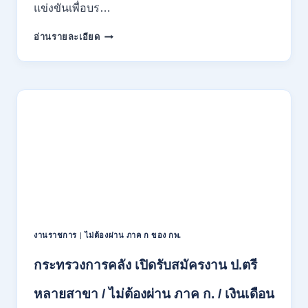
สมัคร
แข่งขันเพื่อบร…
ONLINE
15
สำนักงาน
อ่านรายละเอียด
ก.ค.
ผู้
–
ตรวจ
7
การ
ส.ค.
แผ่น
2569
ดิน
เปิด
รับ
สมัคร
สอบ
แข่งขัน
เพื่อ
บรรจุ
เป็น
พนักงาน
งานราชการ
|
ไม่ต้องผ่าน ภาค ก ของ กพ.
44
อัตรา
กระทรวงการคลัง เปิดรับสมัครงาน ป.ตรี
/
ปวส.
หลายสาขา / ไม่ต้องผ่าน ภาค ก. / เงินเดือน
และ