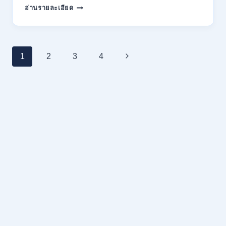
สำนักงาน
อ่านรายละเอียด
เดือน
คณะ
18,930
กรรมการ
–
ส่ง
32,930
เสริม
/
Page
Next
1
2
3
การ
4
สมัคร
ลงทุน
ทาง
navigation
Page
(BOI)
ออนไลน์
เปิด
27
รับ
ก.ค.-
สมัคร
10
พนักงาน
ส.ค.
ราชการ
2569
10
อัตรา
/
ปวส.
ป.ตรี
หลาย
สาขา
/
เงิน