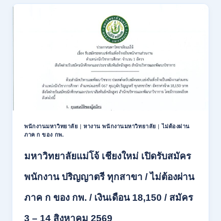
สมัคร
สอบ
แข่งขัน
เพื่อ
บรรจุ
ข้าราชการ
28
อัตรา
/
ปวส.
และ
ป.ตรี
หลาย
พนักงานมหาวิทยาลัย
|
หางาน พนักงานมหาวิทยาลัย
|
ไม่ต้องผ่าน
สาขา
ภาค ก ของ กพ.
/
สมัคร
มหาวิทยาลัยแม่โจ้ เชียงใหม่ เปิดรับสมัคร
ONLINE
24
พนักงาน ปริญญาตรี ทุกสาขา / ไม่ต้องผ่าน
ก.ค.
–
ภาค ก ของ กพ. / เงินเดือน 18,150 / สมัคร
19
ส.ค.
3 – 14 สิงหาคม 2569
2569