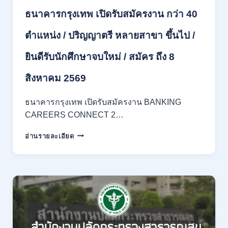
ของ
ธนาคารกรุงเทพ เปิดรับสมัครงาน กว่า 40
กพ.
/
ตำแหน่ง / ปริญญาตรี หลายสาขา ขึ้นไป /
เงิน
เดือน
ยินดีรับนักศึกษาจบใหม่ / สมัคร ถึง 8
18,150
/
สิงหาคม 2569
สมัคร
3
–
ธนาคารกรุงเทพ เปิดรับสมัครงาน BANKING
14
CAREERS CONNECT 2…
สิงหาคม
2569
ธนาคาร
อ่านรายละเอียด
กรุงเทพ
เปิด
รับ
สมัคร
งาน
กว่า
40
ตำแหน่ง
/