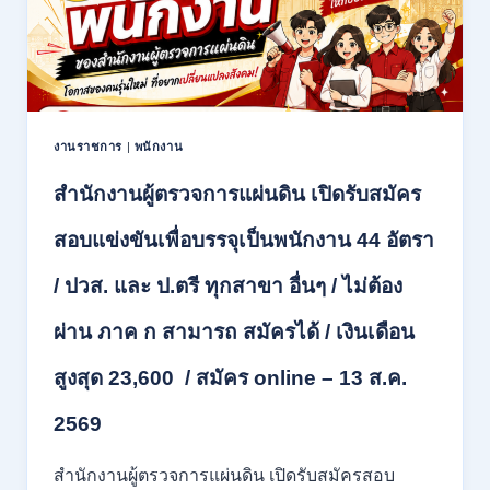
สมัคร
2569
คัด
เลือก
บุคคล
เพื่อ
จ้าง
เป็น
งานราชการ
|
พนักงาน
ลูกจ้าง
ชั่วคราว
สำนักงานผู้ตรวจการแผ่นดิน เปิดรับสมัคร
หลาย
อัตรา
สอบแข่งขันเพื่อบรรจุเป็นพนักงาน 44 อัตรา
/
ป.ตรี
/ ปวส. และ ป.ตรี ทุกสาขา อื่นๆ / ไม่ต้อง
หลาย
สาขา
ผ่าน ภาค ก สามารถ สมัครได้ / เงินเดือน
+
/
สูงสุด 23,600 / สมัคร online – 13 ส.ค.
เงิน
เดือน
2569
สูงสุด
21180
/
สำนักงานผู้ตรวจการแผ่นดิน เปิดรับสมัครสอบ