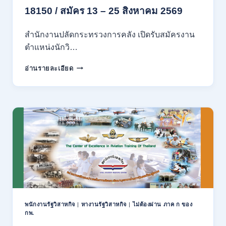
ป.ตรี
18150 / สมัคร 13 – 25 สิงหาคม 2569
ทุก
สาขา
อื่นๆ
สำนักงานปลัดกระทรวงการคลัง เปิดรับสมัครงาน
/
ตำแหน่งนักวิ…
ไม่
ต้อง
กระทรวง
อ่านรายละเอียด
ผ่าน
การ
ภาค
คลัง
ก
เปิด
สามารถ
รับ
สมัคร
สมัคร
ได้
งาน
/
ป.ตรี
เงิน
หลาย
เดือน
สาขา
สูงสุด
/
23,600
ไม่
/
ต้อง
สมัคร
ผ่าน
ONLINE
พนักงานรัฐวิสาหกิจ
|
หางานรัฐวิสาหกิจ
|
ไม่ต้องผ่าน ภาค ก ของ
ภาค
–
กพ.
ก.
13