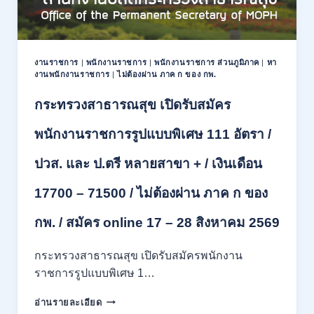
ปริญญา
ตรี
หลาย
สาขา
งานราชการ
|
พนักงานราชการ
|
พนักงานราชการ ส่วนภูมิภาค
|
หา
ขึ้น
งานพนักงานราชการ
|
ไม่ต้องผ่าน ภาค ก ของ กพ.
ไป
/
กระทรวงสาธารณสุข เปิดรับสมัคร
ยินดี
รับ
พนักงานราชการรูปแบบพิเศษ 111 อัตรา /
นักศึกษา
จบ
ปวส. และ ป.ตรี หลายสาขา + / เงินเดือน
ใหม่
/
17700 – 71500 / ไม่ต้องผ่าน ภาค ก ของ
สมัคร
ถึง
8
กพ. / สมัคร online 17 – 28 สิงหาคม 2569
สิงหาคม
2569
กระทรวงสาธารณสุข เปิดรับสมัครพนักงาน
ราชการรูปแบบพิเศษ 1…
กระทรวง
อ่านรายละเอียด
สาธารณสุข