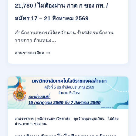
71500
21,780 / ไม่ต้องผ่าน ภาต ก ของ กพ. /
/
ไม่
สมัคร 17 – 21 สิงหาคม 2569
ต้อง
ผ่าน
สำนักงานสหกรณ์จังหวัดน่าน รับสมัครพนักงาน
ภาค
ก
ราชการ ตำแหน่ง…
ของ
สำนักงาน
กพ.
อ่านรายละเอียด
สหกรณ์
/
จังหวัด
สมัคร
น่าน
ONLINE
กรม
17
ส่ง
–
เสริม
28
สหกรณ์
สิงหาคม
เปิด
2569
รับ
สมัคร
พนักงาน
งานราชการ
|
พนักงานมหาวิทยาลัย
|
ลูกจ้างทุนหมุนเวียน
|
ไม่ต้อง
ผ่าน ภาค ก ของ กพ.
ราชการ
ปวช.