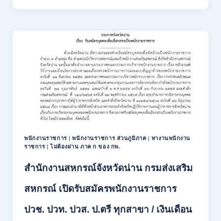
เปิด
รับ
สมัคร
พนักงาน
ราชการ
รูป
แบบ
พิเศษ
111
อัตรา
/
ปวส.
และ
ป.ตรี
พนักงานราชการ
|
พนักงานราชการ ส่วนภูมิภาค
|
หางานพนักงาน
หลาย
ราชการ
|
ไม่ต้องผ่าน ภาค ก ของ กพ.
สาขา
สำนักงานสหกรณ์จังหวัดน่าน กรมส่งเสริม
+
/
เงิน
สหกรณ์ เปิดรับสมัครพนักงานราชการ
เดือน
17700
ปวช. ปวท. ปวส. ป.ตรี ทุกสาขา / เงินเดือน
–