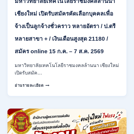
มหาวิทยาลัยเทคโนโลยีราชมงคลล้านนา
ปวท.
ปวส.
ป.ตรี
เชียงใหม่ เปิดรับสมัครคัดเลือกบุคคลเพื่อ
ทุก
สาขา
จ้างเป็นลูกจ้างชั่วคราว หลายอัตรา / ป.ตรี
/
เงิน
หลายสาขา + / เงินเดือนสูงสุด 21180 /
เดือน
21,780
สมัคร online 15 ก.ค. – 7 ส.ค. 2569
/
ไม่
มหาวิทยาลัยเทคโนโลยีราชมงคลล้านนา เชียงใหม่
ต้อง
ผ่าน
เปิดรับสมัค…
ภาต
มหาวิทยาลัย
ก
อ่านรายละเอียด
เทคโนโลยี
ของ
ราช
กพ.
มงคล
/
ล้าน
สมัคร
นา
17
เชียงใหม่
–
เปิด
21
รับ
สิงหาคม