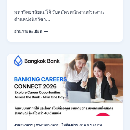
มหาวิทยาลัยแม่โจ้ รับสมัครพนักงานส่วนงาน
ตำแหน่งนักวิชา…
มหาวิทยาลัย
อ่านรายละเอียด
แม่
โจ้
เชียงใหม่
เปิด
รับ
สมัคร
พนักงาน
ปริญญา
ตรี
ทุก
สาขา
/
ไม่
ต้อง
ผ่าน
ภาค
งานธนาคาร
|
หางานธนาคาร
|
ไม่ต้องผ่าน ภาค ก ของ กพ.
ก