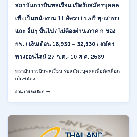
/
ส.ค.
สถาบันการบินพลเรือน เปิดรับสมัครบุคคล
เงิน
2569
เดือน
เพื่อเป็นพนักงาน 11 อัตรา / ป.ตรี ทุกสาขา
18150
/
และ อื่นๆ ขึ้นไป / ไม่ต้องผ่าน ภาค ก ของ
สมัคร
13
กพ. / เงินเดือน 18,930 – 32,930 / สมัคร
–
25
สิงหาคม
ทางออนไลน์ 27 ก.ค.- 10 ส.ค. 2569
2569
สถาบันการบินพลเรือน รับสมัครบุคคลเพื่อคัดเลือก
เป็นพนักง…
สถาบัน
อ่านรายละเอียด
การ
บิน
พลเรือน
เปิด
รับ
สมัคร
บุคคล