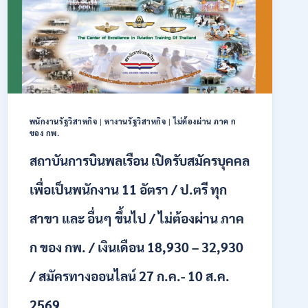
สมัคร
คัด
เลือก
บุคคล
เพื่อ
จ้าง
เป็น
ลูกจ้าง
พนักงานรัฐวิสาหกิจ
|
หางานรัฐวิสาหกิจ
|
ไม่ต้องผ่าน ภาค ก
ชั่วคราว
ของ กพ.
หลาย
อัตรา
สถาบันการบินพลเรือน เปิดรับสมัครบุคคล
/
ป.ตรี
เพื่อเป็นพนักงาน 11 อัตรา / ป.ตรี ทุก
หลาย
สาขา
สาขา และ อื่นๆ ขึ้นไป / ไม่ต้องผ่าน ภาค
+
/
ก ของ กพ. / เงินเดือน 18,930 – 32,930
เงิน
เดือน
/ สมัครทางออนไลน์ 27 ก.ค.- 10 ส.ค.
สูงสุด
21180
/
2569