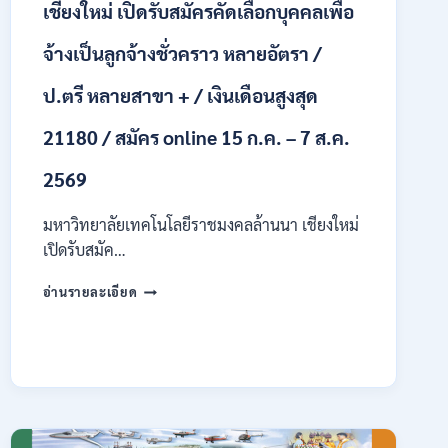
เชียงใหม่ เปิดรับสมัครคัดเลือกบุคคลเพื่อ
รับ
นักศึกษา
จ้างเป็นลูกจ้างชั่วคราว หลายอัตรา /
จบ
ใหม่
ป.ตรี หลายสาขา + / เงินเดือนสูงสุด
/
สมัคร
21180 / สมัคร online 15 ก.ค. – 7 ส.ค.
ถึง
8
2569
สิงหาคม
2569
มหาวิทยาลัยเทคโนโลยีราชมงคลล้านนา เชียงใหม่
เปิดรับสมัค…
มหาวิทยาลัย
อ่านรายละเอียด
เทคโนโลยี
ราช
มงคล
ล้าน
นา
เชียงใหม่
เปิด
รับ