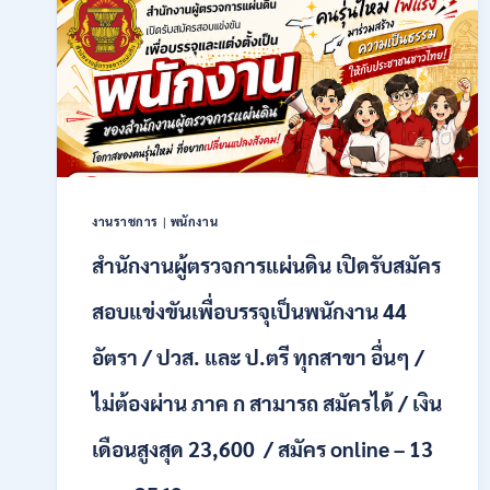
ราชการ
รูป
แบบ
พิเศษ
111
อัตรา
/
ปวส.
และ
ป.ตรี
งานราชการ
|
พนักงาน
หลาย
สาขา
สำนักงานผู้ตรวจการแผ่นดิน เปิดรับสมัคร
+
/
สอบแข่งขันเพื่อบรรจุเป็นพนักงาน 44
เงิน
เดือน
อัตรา / ปวส. และ ป.ตรี ทุกสาขา อื่นๆ /
17700
–
ไม่ต้องผ่าน ภาค ก สามารถ สมัครได้ / เงิน
71500
/
เดือนสูงสุด 23,600 / สมัคร online – 13
ไม่
ต้อง