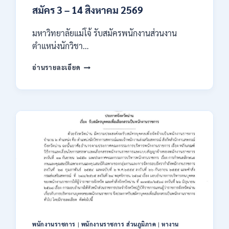
สมัคร 3 – 14 สิงหาคม 2569
มหาวิทยาลัยแม่โจ้ รับสมัครพนักงานส่วนงาน
ตำแหน่งนักวิชา…
มหาวิทยาลัย
อ่านรายละเอียด
แม่
โจ้
เชียงใหม่
เปิด
รับ
สมัคร
พนักงาน
ปริญญา
ตรี
ทุก
สาขา
/
ไม่
ต้อง
ผ่าน
พนักงานราชการ
|
พนักงานราชการ ส่วนภูมิภาค
|
หางาน
ภาค