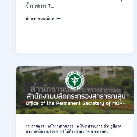
ข้าราชการ 7…
กรม
อ่านรายละเอียด
ทรัพยากรธรณี
เปิด
รับ
สมัคร
สอบ
แข่งขัน
เพื่อ
บรรจุ
ข้าราชการ
28
อัตรา
/
ปวส.
และ
ป.ตรี
หลาย
สาขา
งานราชการ
|
พนักงานราชการ
|
พนักงานราชการ ส่วนภูมิภาค
|
/
หางานพนักงานราชการ
|
ไม่ต้องผ่าน ภาค ก ของ กพ.
สมัคร