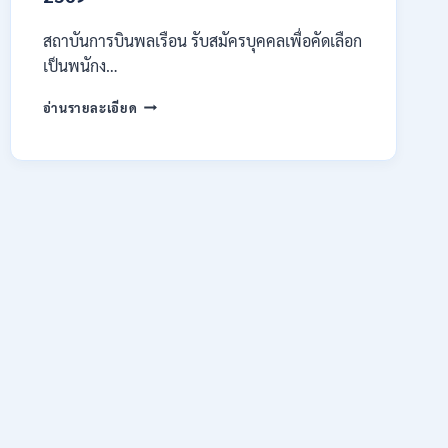
สมัคร
ONLINE
สถาบันการบินพลเรือน รับสมัครบุคคลเพื่อคัดเลือก
15
เป็นพนักง…
ก.ค.
–
สถาบัน
อ่านรายละเอียด
7
การ
ส.ค.
บิน
2569
พลเรือน
เปิด
รับ
สมัคร
บุคคล
เพื่อ
เป็น
พนักงาน
11
อัตรา
/
ป.ตรี
ทุก
สาขา
และ