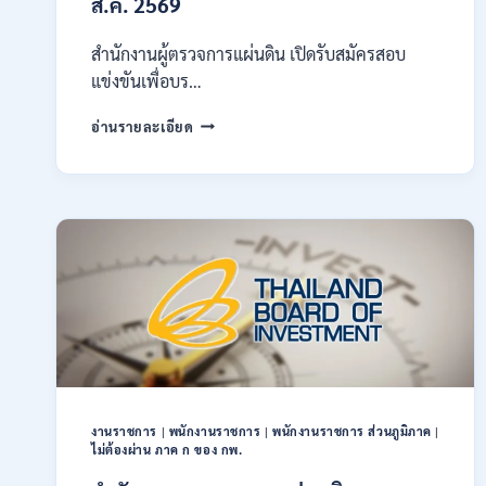
ส.ค. 2569
ผ่าน
ภาค
ก
สำนักงานผู้ตรวจการแผ่นดิน เปิดรับสมัครสอบ
ของ
แข่งขันเพื่อบร…
กพ.
/
สำนักงาน
อ่านรายละเอียด
สมัคร
ผู้
ONLINE
ตรวจ
17
การ
–
แผ่น
28
ดิน
สิงหาคม
เปิด
2569
รับ
สมัคร
สอบ
แข่งขัน
เพื่อ
บรรจุ
เป็น
พนักงาน
งานราชการ
|
พนักงานราชการ
|
พนักงานราชการ ส่วนภูมิภาค
|
44
ไม่ต้องผ่าน ภาค ก ของ กพ.
อัตรา