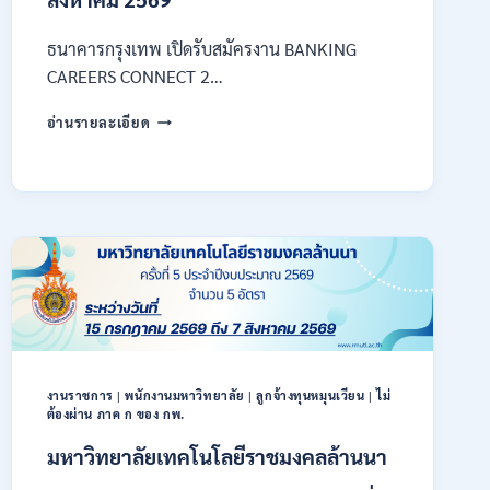
ธนาคารกรุงเทพ เปิดรับสมัครงาน BANKING
CAREERS CONNECT 2…
ธนาคาร
อ่านรายละเอียด
กรุงเทพ
เปิด
รับ
สมัคร
งาน
กว่า
40
ตำแหน่ง
/
ปริญญา
ตรี
หลาย
งานราชการ
|
พนักงานมหาวิทยาลัย
|
ลูกจ้างทุนหมุนเวียน
|
ไม่
สาขา
ต้องผ่าน ภาค ก ของ กพ.
ขึ้น
ไป
มหาวิทยาลัยเทคโนโลยีราชมงคลล้านนา
/
ยินดี