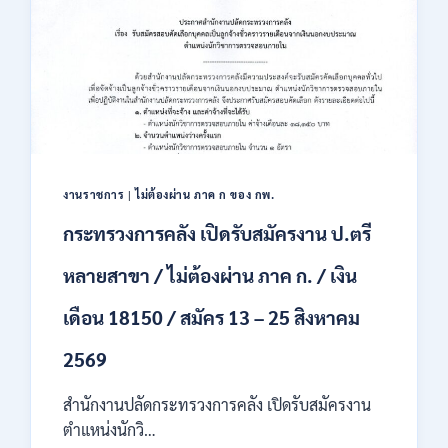
สหกรณ์
เปิด
รับ
สมัคร
พนักงาน
ราชการ
ปวช.
ปวท.
ปวส.
ป.ตรี
งานราชการ
|
ไม่ต้องผ่าน ภาค ก ของ กพ.
ทุก
กระทรวงการคลัง เปิดรับสมัครงาน ป.ตรี
สาขา
/
หลายสาขา / ไม่ต้องผ่าน ภาค ก. / เงิน
เงิน
เดือน
เดือน 18150 / สมัคร 13 – 25 สิงหาคม
21,780
/
ไม่
2569
ต้อง
ผ่าน
สำนักงานปลัดกระทรวงการคลัง เปิดรับสมัครงาน
ภาต
ตำแหน่งนักวิ…
ก