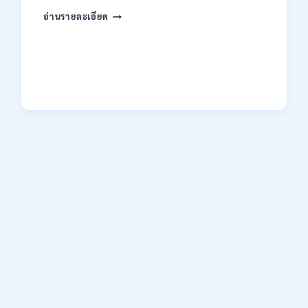
ของ
กระทรวง
อ่านรายละเอียด
กพ.
การ
/
คลัง
สมัคร
เปิด
17
รับ
–
สมัคร
21
งาน
สิงหาคม
ป.ตรี
2569
หลาย
สาขา
/
ไม่
ต้อง
ผ่าน
ภาค
ก.
/
เงิน
เดือน
18150
/
สมัคร