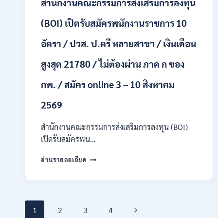
สำนักงานคณะกรรมการส่งเสริมการลงทุน
/
ปวส.
และ
(BOI) เปิดรับสมัครพนักงานราชการ 10
ป.ตรี
ทุก
อัตรา / ปวส. ป.ตรี หลายสาขา / เงินเดือน
สาขา
อื่นๆ
สูงสุด 21780 / ไม่ต้องผ่าน ภาค ก ของ
/
ไม่
กพ. / สมัคร online 3 – 10 สิงหาคม
ต้อง
ผ่าน
2569
ภาค
ก
สำนักงานคณะกรรมการส่งเสริมการลงทุน (BOI)
สามารถ
สมัคร
เปิดรับสมัครพน…
ได้
สำนักงาน
/
อ่านรายละเอียด
คณะ
เงิน
กรรมการ
เดือน
ส่ง
สูงสุด
เสริม
23,600
Page
การ
/
Next
1
2
3
4
ลงทุน
สมัคร