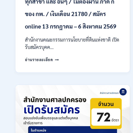
ทุกสาขา และ อื่นๆ / ไม่ต้องผ่าน ภาค ก
ก
ของ
กพ.
ของ กพ. / เงินเดือน 21780 / สมัคร
/
เงิน
online 13 กรกฎาคม – 6 สิงหาคม 2569
เดือน
18,930
สำนักงานคณะกรรมการนโยบายที่ดินแห่งชาติ เปิด
–
รับสมัครบุคค…
32,930
/
สำนักงาน
อ่านรายละเอียด
สมัคร
คณะ
ทาง
กรรมการ
ออนไลน์
นโยบาย
27
ที่ดิน
ก.ค.-
แห่ง
10
ชาติ
ส.ค.
(สคทช.)
2569
เปิด
รับ
สมัคร
บุคคล
เพื่อ