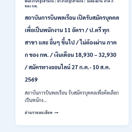
พนักงานรัฐวิสาหกิจ
|
หางานรัฐวิสาหกิจ
|
ไม่ต้องผ่าน ภาค ก
หลาย
ของ กพ.
อัตรา
สถาบันการบินพลเรือน เปิดรับสมัครบุคคล
/
ป.ตรี
หลาย
เพื่อเป็นพนักงาน 11 อัตรา / ป.ตรี ทุก
สาขา
+
สาขา และ อื่นๆ ขึ้นไป / ไม่ต้องผ่าน ภาค
/
เงิน
ก ของ กพ. / เงินเดือน 18,930 – 32,930
เดือน
สูงสุด
/ สมัครทางออนไลน์ 27 ก.ค.- 10 ส.ค.
21180
/
2569
สมัคร
ONLINE
สถาบันการบินพลเรือน รับสมัครบุคคลเพื่อคัดเลือก
15
ก.ค.
เป็นพนักง…
–
7
สถาบัน
อ่านรายละเอียด
ส.ค.
การ
2569
บิน
พลเรือน