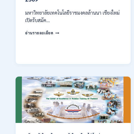
มหาวิทยาลัยเทคโนโลยีราชมงคลล้านนา เชียงใหม่
เปิดรับสมัค…
มหาวิทยาลัย
อ่านรายละเอียด
เทคโนโลยี
ราช
มงคล
ล้าน
นา
เชียงใหม่
เปิด
รับ
สมัคร
คัด
เลือก
บุคคล
เพื่อ
จ้าง
เป็น
ลูกจ้าง
ชั่วคราว