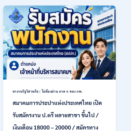
การเกษตร
(ธ.ก.ส.)
เปิด
รับ
สมัคร
บุคคล
เพื่อ
เป็น
พนักงาน
หลาย
อัตรา
/
ป.ตรี
ทุก
สาขา
หางานรัฐวิสาหกิจ
|
ไม่ต้องผ่าน ภาค ก ของ กพ.
/
เงิน
สมาคมการประปาแห่งประเทศไทย เปิด
เดือน
18,150
รับสมัครงาน ป.ตรี หลายสาขา ขึ้นไป /
/
สมัคร
เงินเดือน 18000 – 20000 / สมัครทาง
ONLINE