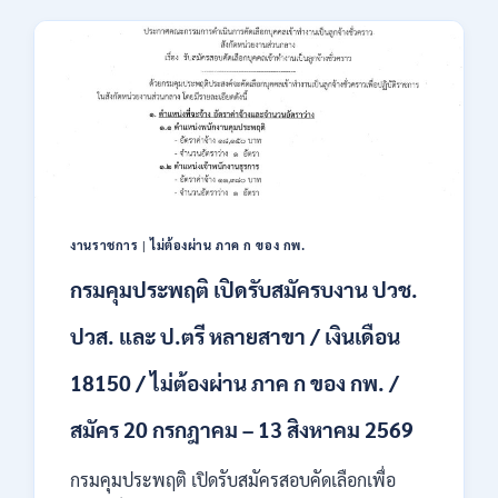
เสริม
23,600
การ
/
ลงทุน
สมัคร
(BOI)
ONLINE
เปิด
–
รับ
13
สมัคร
ส.ค.
พนักงาน
2569
ราชการ
10
อัตรา
งานราชการ
|
ไม่ต้องผ่าน ภาค ก ของ กพ.
/
ปวส.
กรมคุมประพฤติ เปิดรับสมัครบงาน ปวช.
ป.ตรี
หลาย
ปวส. และ ป.ตรี หลายสาขา / เงินเดือน
สาขา
/
18150 / ไม่ต้องผ่าน ภาค ก ของ กพ. /
เงิน
เดือน
สมัคร 20 กรกฎาคม – 13 สิงหาคม 2569
สูงสุด
21780
/
กรมคุมประพฤติ เปิดรับสมัครสอบคัดเลือกเพื่อ