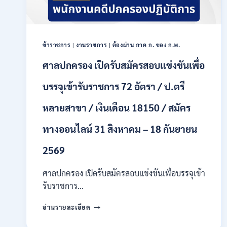
เป็น
พนักงาน
ราชการ
หลาย
ตำแหน่ง
ข้าราชการ
|
งานราชการ
|
ต้องผ่าน ภาค ก. ของ ก.พ.
/
ศาลปกครอง เปิดรับสมัครสอบแข่งขันเพื่อ
ป.ตรี
ทุก
บรรจุเข้ารับราชการ 72 อัตรา / ป.ตรี
สาขา
และ
อื่นๆ
หลายสาขา / เงินเดือน 18150 / สมัคร
/
ไม่
ทางออนไลน์ 31 สิงหาคม – 18 กันยายน
ต้อง
ผ่าน
2569
ภาค
ก
ศาลปกครอง เปิดรับสมัครสอบแข่งขันเพื่อบรรจุเข้า
ของ
รับราชการ…
กพ.
/
ศาล
เงิน
อ่านรายละเอียด
ปกครอง
เดือน
เปิด
21780