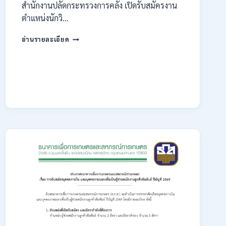
สำนักงานปลัดกระทรวงการคลัง เปิดรับสมัครงาน
ตำแหน่งนักวิ…
กระทรวง
อ่านรายละเอียด
การ
คลัง
เปิด
รับ
สมัคร
งาน
ป.ตรี
หลาย
สาขา
/
ไม่
ต้อง
ผ่าน
ภาค
ก.
/
เงิน
เดือน