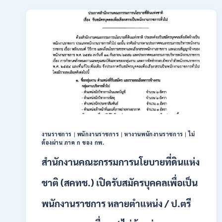
เปิด
รับ
สมัคร
บุคคล
เพื่อ
เป็น
พนักงาน
11
อัตรา
/
ป.ตรี
ทุก
สาขา
และ
งานราชการ
|
พนักงานราชการ
|
หางานพนักงานราชการ
|
ไม่
ต้องผ่าน ภาค ก ของ กพ.
อื่นๆ
ขึ้น
สำนักงานคณะกรรมการนโยบายที่ดินแห่ง
ไป
/
ชาติ (สคทช.) เปิดรับสมัครบุคคลเพื่อเป็น
ไม่
ต้อง
พนักงานราชการ หลายตำแหน่ง / ป.ตรี
ผ่าน
ภาค