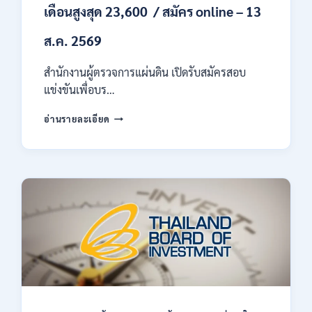
เดือนสูงสุด 23,600 / สมัคร online – 13
ส.ค. 2569
สำนักงานผู้ตรวจการแผ่นดิน เปิดรับสมัครสอบ
แข่งขันเพื่อบร…
สำนักงาน
อ่านรายละเอียด
ผู้
ตรวจ
การ
แผ่น
ดิน
เปิด
รับ
สมัคร
สอบ
แข่งขัน
เพื่อ
บรรจุ
เป็น
พนักงาน