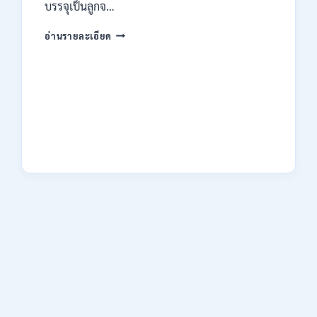
ไม่
บรรจุเป็นลูกจ…
ต้อง
ผ่าน
กรม
อ่านรายละเอียด
ภาค
คุม
ก
ประพฤติ
ของ
เปิด
กพ.
รับ
/
สมัค
สมัคร
รบ
ONLINE
งาน
3
ปวช.
–
ปวส.
10
และ
สิงหาคม
ป.ตรี
2569
หลาย
สาขา
/
เงิน
เดือน
18150
/
ไม่
ต้อง