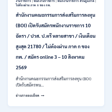
งานราชการ
|
พนักงานราชการ
|
พนักงานราชการ ส่วนภูมิภาค
|
44
ไม่ต้องผ่าน ภาค ก ของ กพ.
อัตรา
สำนักงานคณะกรรมการส่งเสริมการลงทุน
/
ปวส.
และ
(BOI) เปิดรับสมัครพนักงานราชการ 10
ป.ตรี
ทุก
อัตรา / ปวส. ป.ตรี หลายสาขา / เงินเดือน
สาขา
อื่นๆ
สูงสุด 21780 / ไม่ต้องผ่าน ภาค ก ของ
/
ไม่
กพ. / สมัคร online 3 – 10 สิงหาคม
ต้อง
ผ่าน
2569
ภาค
ก
สำนักงานคณะกรรมการส่งเสริมการลงทุน (BOI)
สามารถ
สมัคร
เปิดรับสมัครพน…
ได้
สำนักงาน
/
อ่านรายละเอียด
คณะ
เงิน
กรรมการ
เดือน
ส่ง
สูงสุด