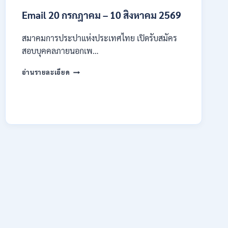
4
Email 20 กรกฎาคม – 10 สิงหาคม 2569
–
14
สิงหาคม
สมาคมการประปาแห่งประเทศไทย เปิดรับสมัคร
2569
สอบบุคคลภายนอกเพ…
สมาคม
อ่านรายละเอียด
การ
ประปา
แห่ง
ประเทศไทย
เปิด
รับ
สมัคร
งาน
ป.ตรี
หลาย
สาขา
ขึ้น
ไป
/
เงิน