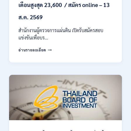
เดือนสูงสุด 23,600 / สมัคร online – 13
ส.ค. 2569
สำนักงานผู้ตรวจการแผ่นดิน เปิดรับสมัครสอบ
แข่งขันเพื่อบร…
สำนักงาน
อ่านรายละเอียด
ผู้
ตรวจ
การ
แผ่น
ดิน
เปิด
รับ
สมัคร
สอบ
แข่งขัน
เพื่อ
บรรจุ
เป็น
พนักงาน