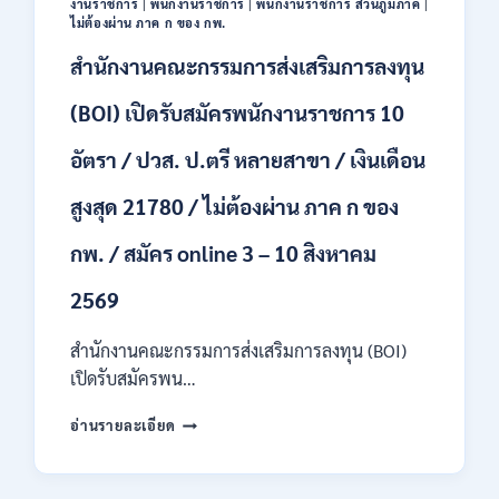
งานราชการ
|
พนักงานราชการ
|
พนักงานราชการ ส่วนภูมิภาค
|
44
ไม่ต้องผ่าน ภาค ก ของ กพ.
อัตรา
สำนักงานคณะกรรมการส่งเสริมการลงทุน
/
ปวส.
และ
(BOI) เปิดรับสมัครพนักงานราชการ 10
ป.ตรี
ทุก
อัตรา / ปวส. ป.ตรี หลายสาขา / เงินเดือน
สาขา
อื่นๆ
สูงสุด 21780 / ไม่ต้องผ่าน ภาค ก ของ
/
ไม่
กพ. / สมัคร online 3 – 10 สิงหาคม
ต้อง
ผ่าน
2569
ภาค
ก
สำนักงานคณะกรรมการส่งเสริมการลงทุน (BOI)
สามารถ
สมัคร
เปิดรับสมัครพน…
ได้
สำนักงาน
/
อ่านรายละเอียด
คณะ
เงิน
กรรมการ
เดือน
ส่ง
สูงสุด