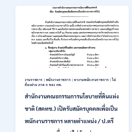
เปิด
รับ
สมัคร
บุคคล
เพื่อ
เป็น
พนักงาน
11
อัตรา
/
ป.ตรี
ทุก
สาขา
และ
งานราชการ
|
พนักงานราชการ
|
หางานพนักงานราชการ
|
ไม่
ต้องผ่าน ภาค ก ของ กพ.
อื่นๆ
ขึ้น
สำนักงานคณะกรรมการนโยบายที่ดินแห่ง
ไป
/
ชาติ (สคทช.) เปิดรับสมัครบุคคลเพื่อเป็น
ไม่
ต้อง
พนักงานราชการ หลายตำแหน่ง / ป.ตรี
ผ่าน
ภาค