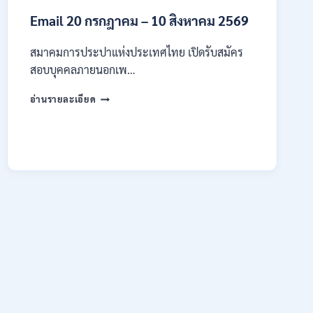
4
Email 20 กรกฎาคม – 10 สิงหาคม 2569
–
14
สิงหาคม
สมาคมการประปาแห่งประเทศไทย เปิดรับสมัคร
2569
สอบบุคคลภายนอกเพ…
สมาคม
อ่านรายละเอียด
การ
ประปา
แห่ง
ประเทศไทย
เปิด
รับ
สมัคร
งาน
ป.ตรี
หลาย
สาขา
ขึ้น
ไป
/
เงิน