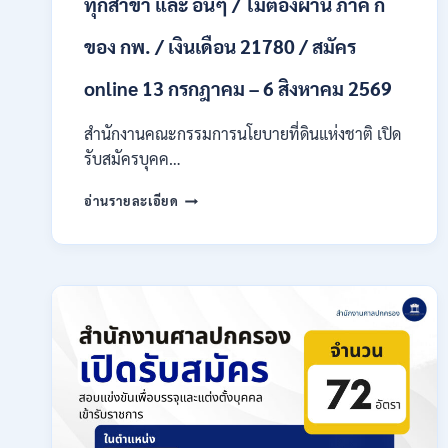
ทุกสาขา และ อื่นๆ / ไม่ต้องผ่าน ภาค ก
ก
ของ
กพ.
ของ กพ. / เงินเดือน 21780 / สมัคร
/
เงิน
online 13 กรกฎาคม – 6 สิงหาคม 2569
เดือน
18,930
สำนักงานคณะกรรมการนโยบายที่ดินแห่งชาติ เปิด
–
รับสมัครบุคค…
32,930
/
สำนักงาน
อ่านรายละเอียด
สมัคร
คณะ
ทาง
กรรมการ
ออนไลน์
นโยบาย
27
ที่ดิน
ก.ค.-
แห่ง
10
ชาติ
ส.ค.
(สคทช.)
2569
เปิด
รับ
สมัคร
บุคคล
เพื่อ