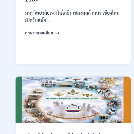
มหาวิทยาลัยเทคโนโลยีราชมงคลล้านนา เชียงใหม่
เปิดรับสมัค…
มหาวิทยาลัย
อ่านรายละเอียด
เทคโนโลยี
ราช
มงคล
ล้าน
นา
เชียงใหม่
เปิด
รับ
สมัคร
คัด
เลือก
บุคคล
เพื่อ
จ้าง
เป็น
ลูกจ้าง
ชั่วคราว