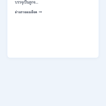
ไม่
บรรจุเป็นลูกจ…
ต้อง
ผ่าน
กรม
อ่านรายละเอียด
ภาค
คุม
ก
ประพฤติ
ของ
เปิด
กพ.
รับ
/
สมัค
สมัคร
รบ
ONLINE
งาน
3
ปวช.
–
ปวส.
10
และ
สิงหาคม
ป.ตรี
2569
หลาย
สาขา
/
เงิน
เดือน
18150
/
ไม่
ต้อง