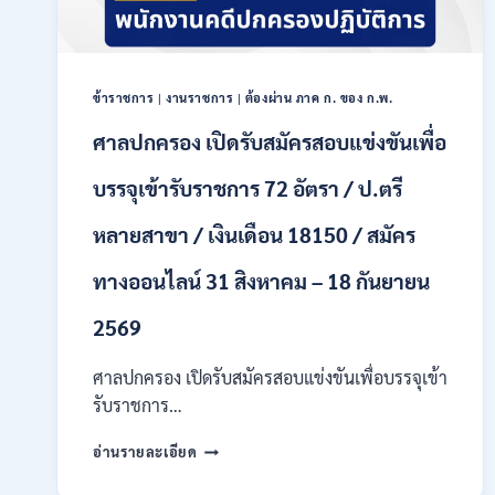
เป็น
พนักงาน
ราชการ
หลาย
ตำแหน่ง
ข้าราชการ
|
งานราชการ
|
ต้องผ่าน ภาค ก. ของ ก.พ.
/
ศาลปกครอง เปิดรับสมัครสอบแข่งขันเพื่อ
ป.ตรี
ทุก
บรรจุเข้ารับราชการ 72 อัตรา / ป.ตรี
สาขา
และ
อื่นๆ
หลายสาขา / เงินเดือน 18150 / สมัคร
/
ไม่
ทางออนไลน์ 31 สิงหาคม – 18 กันยายน
ต้อง
ผ่าน
2569
ภาค
ก
ศาลปกครอง เปิดรับสมัครสอบแข่งขันเพื่อบรรจุเข้า
ของ
รับราชการ…
กพ.
/
ศาล
เงิน
อ่านรายละเอียด
ปกครอง
เดือน
เปิด
21780