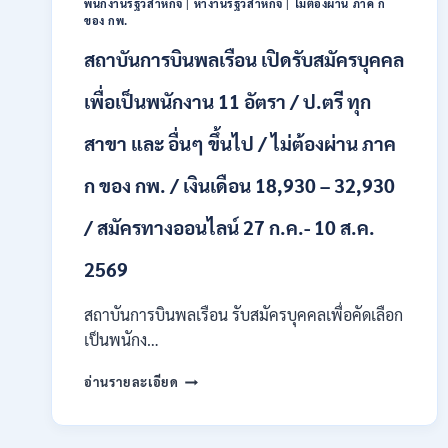
พนักงานรัฐวิสาหกิจ
|
หางานรัฐวิสาหกิจ
|
ไม่ต้องผ่าน ภาค ก
หลาย
ของ กพ.
อัตรา
สถาบันการบินพลเรือน เปิดรับสมัครบุคคล
/
ป.ตรี
หลาย
เพื่อเป็นพนักงาน 11 อัตรา / ป.ตรี ทุก
สาขา
+
สาขา และ อื่นๆ ขึ้นไป / ไม่ต้องผ่าน ภาค
/
เงิน
ก ของ กพ. / เงินเดือน 18,930 – 32,930
เดือน
สูงสุด
/ สมัครทางออนไลน์ 27 ก.ค.- 10 ส.ค.
21180
/
2569
สมัคร
ONLINE
สถาบันการบินพลเรือน รับสมัครบุคคลเพื่อคัดเลือก
15
ก.ค.
เป็นพนักง…
–
7
สถาบัน
อ่านรายละเอียด
ส.ค.
การ
2569
บิน
พลเรือน