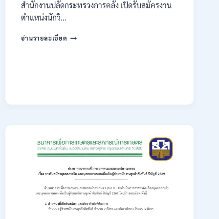
สำนักงานปลัดกระทรวงการคลัง เปิดรับสมัครงาน
ตำแหน่งนักวิ…
กระทรวง
อ่านรายละเอียด
การ
คลัง
เปิด
รับ
สมัคร
งาน
ป.ตรี
หลาย
สาขา
/
ไม่
ต้อง
ผ่าน
ภาค
ก.
/
เงิน
เดือน