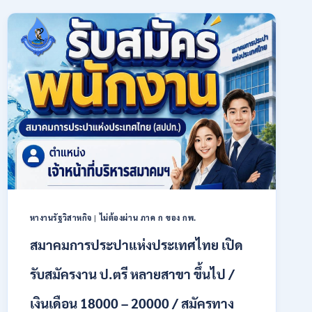
การเกษตร
(ธ.ก.ส.)
เปิด
รับ
สมัคร
บุคคล
เพื่อ
เป็น
พนักงาน
หลาย
อัตรา
/
ป.ตรี
ทุก
สาขา
หางานรัฐวิสาหกิจ
|
ไม่ต้องผ่าน ภาค ก ของ กพ.
/
เงิน
สมาคมการประปาแห่งประเทศไทย เปิด
เดือน
18,150
รับสมัครงาน ป.ตรี หลายสาขา ขึ้นไป /
/
สมัคร
เงินเดือน 18000 – 20000 / สมัครทาง
ONLINE