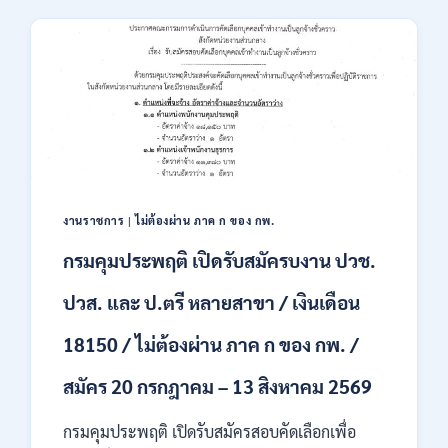
เสริม
23,600
การ
/
ลงทุน
สมัคร
(BOI)
ONLINE
เปิด
–
รับ
13
สมัคร
ส.ค.
พนักงาน
2569
ราชการ
10
อัตรา
งานราชการ
|
ไม่ต้องผ่าน ภาค ก ของ กพ.
/
ปวส.
กรมคุมประพฤติ เปิดรับสมัครบงาน ปวช.
ป.ตรี
หลาย
ปวส. และ ป.ตรี หลายสาขา / เงินเดือน
สาขา
/
18150 / ไม่ต้องผ่าน ภาค ก ของ กพ. /
เงิน
เดือน
สมัคร 20 กรกฎาคม – 13 สิงหาคม 2569
สูงสุด
21780
/
กรมคุมประพฤติ เปิดรับสมัครสอบคัดเลือกเพื่อ