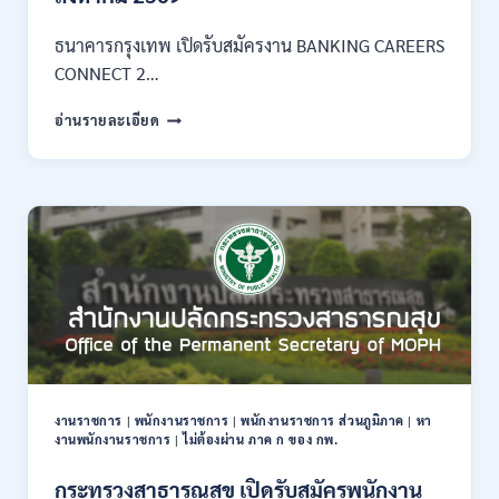
3
–
ธนาคารกรุงเทพ เปิดรับสมัครงาน BANKING CAREERS
14
CONNECT 2…
สิงหาคม
2569
ธนาคาร
อ่านรายละเอียด
กรุงเทพ
เปิด
รับ
สมัคร
งาน
กว่า
40
ตำแหน่ง
/
ปริญญา
ตรี
หลาย
สาขา
งานราชการ
|
พนักงานราชการ
|
พนักงานราชการ ส่วนภูมิภาค
|
หา
ขึ้น
งานพนักงานราชการ
|
ไม่ต้องผ่าน ภาค ก ของ กพ.
ไป
/
กระทรวงสาธารณสุข เปิดรับสมัครพนักงาน
ยินดี