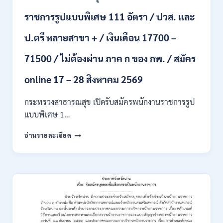
รับ
ราชการรูปแบบพิเศษ 111 อัตรา / ปวส. และ
นักศึกษา
จบ
ป.ตรี หลายสาขา + / เงินเดือน 17700 –
ใหม่
/
71500 / ไม่ต้องผ่าน ภาค ก ของ กพ. / สมัคร
สมัคร
ถึง
8
online 17 – 28 สิงหาคม 2569
สิงหาคม
2569
กระทรวงสาธารณสุข เปิดรับสมัครพนักงานราชการรูป
แบบพิเศษ 1…
กระทรวง
อ่านรายละเอียด
สาธารณสุข
เปิด
รับ
สมัคร
พนักงาน
ราชการ
รูป
แบบ
พิเศษ