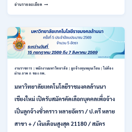
สำนักงาน
กพ.
อ่านรายละเอียด
สหกรณ์
/
จังหวัด
สมัคร
น่าน
ONLINE
กรม
17
ส่ง
–
เสริม
28
สหกรณ์
สิงหาคม
เปิด
2569
รับ
สมัคร
พนักงาน
งานราชการ
|
พนักงานมหาวิทยาลัย
|
ลูกจ้างทุนหมุนเวียน
|
ไม่ต้อง
ผ่าน ภาค ก ของ กพ.
ราชการ
ปวช.
มหาวิทยาลัยเทคโนโลยีราชมงคลล้านนา
ปวท.
ปวส.
ป.ตรี
เชียงใหม่ เปิดรับสมัครคัดเลือกบุคคลเพื่อจ้าง
ทุก
สาขา
เป็นลูกจ้างชั่วคราว หลายอัตรา / ป.ตรี หลาย
/
เงิน
สาขา + / เงินเดือนสูงสุด 21180 / สมัคร
เดือน