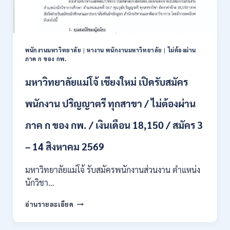
/
ปวส.
และ
ป.ตรี
หลาย
พนักงานมหาวิทยาลัย
|
หางาน พนักงานมหาวิทยาลัย
|
ไม่ต้องผ่าน
สาขา
ภาค ก ของ กพ.
/
สมัคร
มหาวิทยาลัยแม่โจ้ เชียงใหม่ เปิดรับสมัคร
ONLINE
24
พนักงาน ปริญญาตรี ทุกสาขา / ไม่ต้องผ่าน
ก.ค.
–
ภาค ก ของ กพ. / เงินเดือน 18,150 / สมัคร 3
19
ส.ค.
– 14 สิงหาคม 2569
2569
มหาวิทยาลัยแม่โจ้ รับสมัครพนักงานส่วนงาน ตำแหน่ง
นักวิชา…
มหาวิทยาลัย
อ่านรายละเอียด
แม่
โจ้