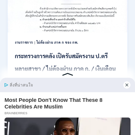
สมัคร
สอบ
แข่งขัน
เพื่อ
บรรจุ
เป็น
พนักงาน
งานราชการ
|
ไม่ต้องผ่าน ภาค ก ของ กพ.
44
อัตรา
กระทรวงการคลัง เปิดรับสมัครงาน ป.ตรี
/
ปวส.
หลายสาขา / ไม่ต้องผ่าน ภาค ก. / เงินเดือน
และ
ป.ตรี
18150 / สมัคร 13 – 25 สิงหาคม 2569
ทุก
สาขา
อื่นๆ
สำนักงานปลัดกระทรวงการคลัง เปิดรับสมัครงาน
/
ตำแหน่งนักวิ…
ไม่
ต้อง
กระทรวง
อ่านรายละเอียด
ผ่าน
การ
ภาค
คลัง
ก
เปิด
สามารถ