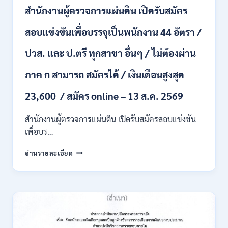
ชั่วคราว
สำนักงานผู้ตรวจการแผ่นดิน เปิดรับสมัคร
หลาย
อัตรา
สอบแข่งขันเพื่อบรรจุเป็นพนักงาน 44 อัตรา /
/
ป.ตรี
ปวส. และ ป.ตรี ทุกสาขา อื่นๆ / ไม่ต้องผ่าน
หลาย
สาขา
ภาค ก สามารถ สมัครได้ / เงินเดือนสูงสุด
+
/
23,600 / สมัคร online – 13 ส.ค. 2569
เงิน
เดือน
สำนักงานผู้ตรวจการแผ่นดิน เปิดรับสมัครสอบแข่งขัน
สูงสุด
21180
เพื่อบร…
/
สมัคร
สำนักงาน
อ่านรายละเอียด
ONLINE
ผู้
15
ตรวจ
ก.ค.
การ
–
แผ่น
7
ดิน
ส.ค.
เปิด
2569
รับ