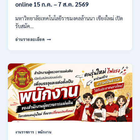
21,780
online 15 ก.ค. – 7 ส.ค. 2569
/
ไม่
มหาวิทยาลัยเทคโนโลยีราชมงคลล้านนา เชียงใหม่ เปิด
ต้อง
รับสมัค…
ผ่าน
ภาต
มหาวิทยาลัย
ก
อ่านรายละเอียด
เทคโนโลยี
ของ
ราช
กพ.
มงคล
/
ล้าน
สมัคร
นา
17
เชียงใหม่
–
เปิด
21
รับ
สิงหาคม
สมัคร
2569
คัด
เลือก
บุคคล
เพื่อ
จ้าง
เป็น
งานราชการ
|
พนักงาน
ลูกจ้าง