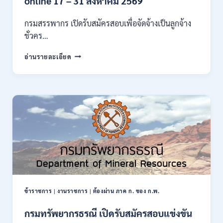
online 17 – 31 สิงหาคม 2569
ก
ของ
กรมสรรพากร เปิดรับสมัครสอบเพื่อจัดจ้างเป็นลูกจ้าง
กพ.
ชั่วคร…
/
สมัคร
กรม
อ่านรายละเอียด
10
สรรพากร
–
เปิด
17
รับ
สิงหาคม
สมัคร
2569
งาน
138
อัตรา
/
ปวช.
ปวส.
ป.ตรี
หลาย
สาขา
ข้าราชการ
|
งานราชการ
|
ต้องผ่าน ภาค ก. ของ ก.พ.
/
ไม่
กรมทรัพยากรธรณี เปิดรับสมัครสอบแข่งขัน
ต้อง