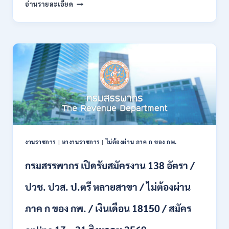
กรม
อ่านรายละเอียด
พลาธิการ
ทหาร
บก
เปิด
รับ
สมัคร
บุคคล
พลเรือน
เป็น
พนักงาน
ราชการ
66
อัตรา
งานราชการ
|
หางานราชการ
|
ไม่ต้องผ่าน ภาค ก ของ กพ.
/
ชาย
กรมสรรพากร เปิดรับสมัครงาน 138 อัตรา /
และ
หญิง
ปวช. ปวส. ป.ตรี หลายสาขา / ไม่ต้องผ่าน
/
ไม่
ต้อง
ภาค ก ของ กพ. / เงินเดือน 18150 / สมัคร
ผ่าน
ภาค