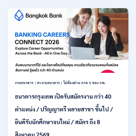
เชียงใหม่
เปิด
รับ
สมัคร
พนักงาน
ปริญญา
ตรี
ทุก
สาขา
/
ไม่
ต้อง
ผ่าน
ภาค
งานธนาคาร
|
หางานธนาคาร
|
ไม่ต้องผ่าน ภาค ก ของ กพ.
ก
ของ
ธนาคารกรุงเทพ เปิดรับสมัครงาน กว่า 40
กพ.
/
ตำแหน่ง / ปริญญาตรี หลายสาขา ขึ้นไป /
เงิน
เดือน
ยินดีรับนักศึกษาจบใหม่ / สมัคร ถึง 8
18,150
/
สิงหาคม 2569
สมัคร