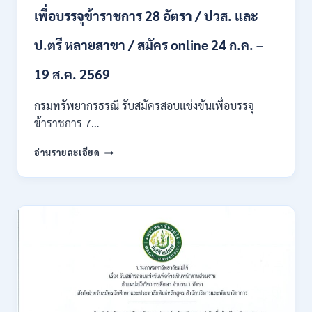
ผ่าน
เพื่อบรรจุข้าราชการ 28 อัตรา / ปวส. และ
ภาค
ก
ของ
ป.ตรี หลายสาขา / สมัคร online 24 ก.ค. –
กพ.
/
19 ส.ค. 2569
เงิน
เดือน
กรมทรัพยากรธรณี รับสมัครสอบแข่งขันเพื่อบรรจุ
18150
ข้าราชการ 7…
/
สมัคร
กรม
อ่านรายละเอียด
ONLINE
ทรัพยากรธรณี
17
เปิด
–
รับ
31
สมัคร
สิงหาคม
สอบ
2569
แข่งขัน
เพื่อ
บรรจุ
ข้าราชการ
28
อัตรา