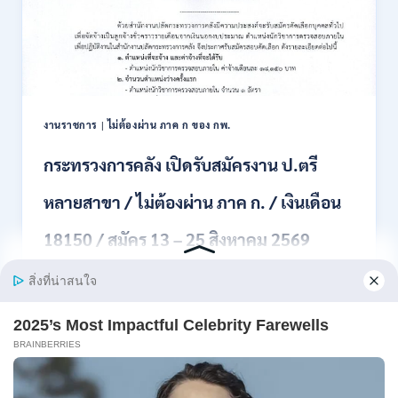
สมัคร
สอบ
แข่งขัน
เพื่อ
บรรจุ
เป็น
พนักงาน
งานราชการ
|
ไม่ต้องผ่าน ภาค ก ของ กพ.
44
อัตรา
กระทรวงการคลัง เปิดรับสมัครงาน ป.ตรี
/
ปวส.
หลายสาขา / ไม่ต้องผ่าน ภาค ก. / เงินเดือน
และ
ป.ตรี
18150 / สมัคร 13 – 25 สิงหาคม 2569
ทุก
สาขา
อื่นๆ
สำนักงานปลัดกระทรวงการคลัง เปิดรับสมัครงาน
/
ตำแหน่งนักวิ…
ไม่
ต้อง
กระทรวง
อ่านรายละเอียด
ผ่าน
การ
ภาค
คลัง
ก
เปิด
สามารถ