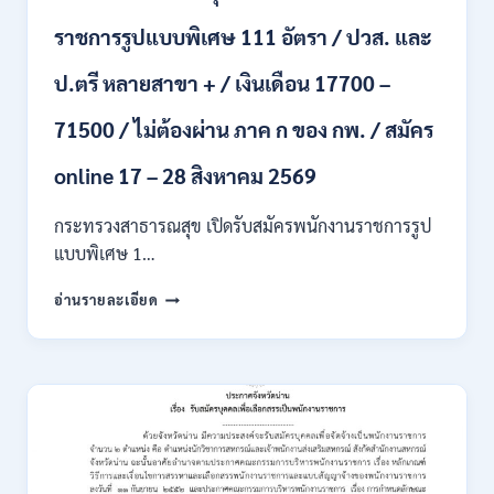
รับ
ราชการรูปแบบพิเศษ 111 อัตรา / ปวส. และ
นักศึกษา
จบ
ป.ตรี หลายสาขา + / เงินเดือน 17700 –
ใหม่
/
71500 / ไม่ต้องผ่าน ภาค ก ของ กพ. / สมัคร
สมัคร
ถึง
8
online 17 – 28 สิงหาคม 2569
สิงหาคม
2569
กระทรวงสาธารณสุข เปิดรับสมัครพนักงานราชการรูป
แบบพิเศษ 1…
กระทรวง
อ่านรายละเอียด
สาธารณสุข
เปิด
รับ
สมัคร
พนักงาน
ราชการ
รูป
แบบ
พิเศษ