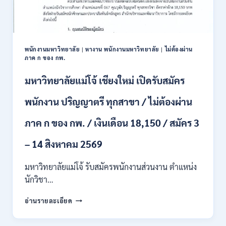
/
ปวส.
และ
ป.ตรี
หลาย
พนักงานมหาวิทยาลัย
|
หางาน พนักงานมหาวิทยาลัย
|
ไม่ต้องผ่าน
สาขา
ภาค ก ของ กพ.
/
สมัคร
มหาวิทยาลัยแม่โจ้ เชียงใหม่ เปิดรับสมัคร
ONLINE
24
พนักงาน ปริญญาตรี ทุกสาขา / ไม่ต้องผ่าน
ก.ค.
–
ภาค ก ของ กพ. / เงินเดือน 18,150 / สมัคร 3
19
ส.ค.
– 14 สิงหาคม 2569
2569
มหาวิทยาลัยแม่โจ้ รับสมัครพนักงานส่วนงาน ตำแหน่ง
นักวิชา…
มหาวิทยาลัย
อ่านรายละเอียด
แม่
โจ้