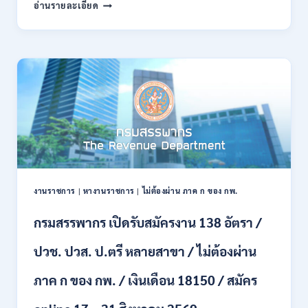
กรม
อ่านรายละเอียด
พลาธิการ
ทหาร
บก
เปิด
รับ
สมัคร
บุคคล
พลเรือน
เป็น
พนักงาน
ราชการ
66
อัตรา
งานราชการ
|
หางานราชการ
|
ไม่ต้องผ่าน ภาค ก ของ กพ.
/
ชาย
กรมสรรพากร เปิดรับสมัครงาน 138 อัตรา /
และ
หญิง
ปวช. ปวส. ป.ตรี หลายสาขา / ไม่ต้องผ่าน
/
ไม่
ต้อง
ภาค ก ของ กพ. / เงินเดือน 18150 / สมัคร
ผ่าน
ภาค