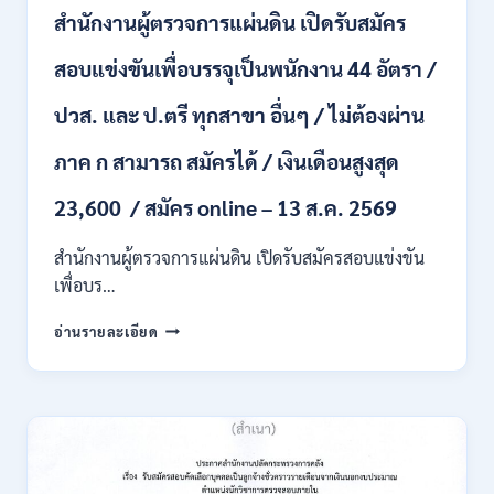
ชั่วคราว
สำนักงานผู้ตรวจการแผ่นดิน เปิดรับสมัคร
หลาย
อัตรา
สอบแข่งขันเพื่อบรรจุเป็นพนักงาน 44 อัตรา /
/
ป.ตรี
ปวส. และ ป.ตรี ทุกสาขา อื่นๆ / ไม่ต้องผ่าน
หลาย
สาขา
ภาค ก สามารถ สมัครได้ / เงินเดือนสูงสุด
+
/
23,600 / สมัคร online – 13 ส.ค. 2569
เงิน
เดือน
สำนักงานผู้ตรวจการแผ่นดิน เปิดรับสมัครสอบแข่งขัน
สูงสุด
21180
เพื่อบร…
/
สมัคร
สำนักงาน
อ่านรายละเอียด
ONLINE
ผู้
15
ตรวจ
ก.ค.
การ
–
แผ่น
7
ดิน
ส.ค.
เปิด
2569
รับ