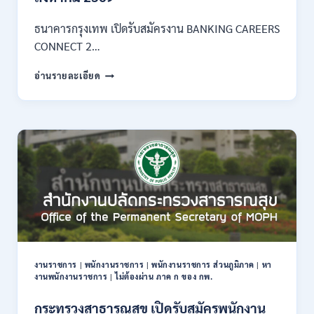
3
–
ธนาคารกรุงเทพ เปิดรับสมัครงาน BANKING CAREERS
14
CONNECT 2…
สิงหาคม
2569
ธนาคาร
อ่านรายละเอียด
กรุงเทพ
เปิด
รับ
สมัคร
งาน
กว่า
40
ตำแหน่ง
/
ปริญญา
ตรี
หลาย
สาขา
งานราชการ
|
พนักงานราชการ
|
พนักงานราชการ ส่วนภูมิภาค
|
หา
ขึ้น
งานพนักงานราชการ
|
ไม่ต้องผ่าน ภาค ก ของ กพ.
ไป
/
กระทรวงสาธารณสุข เปิดรับสมัครพนักงาน
ยินดี