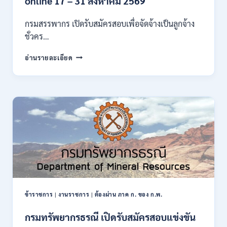
online 17 – 31 สิงหาคม 2569
ก
ของ
กรมสรรพากร เปิดรับสมัครสอบเพื่อจัดจ้างเป็นลูกจ้าง
กพ.
ชั่วคร…
/
สมัคร
กรม
อ่านรายละเอียด
10
สรรพากร
–
เปิด
17
รับ
สิงหาคม
สมัคร
2569
งาน
138
อัตรา
/
ปวช.
ปวส.
ป.ตรี
หลาย
สาขา
ข้าราชการ
|
งานราชการ
|
ต้องผ่าน ภาค ก. ของ ก.พ.
/
ไม่
กรมทรัพยากรธรณี เปิดรับสมัครสอบแข่งขัน
ต้อง