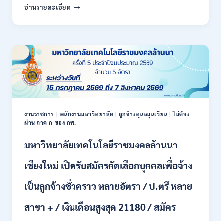
สำนักงาน
กพ.
อ่านรายละเอียด
สหกรณ์
/
จังหวัด
สมัคร
น่าน
ONLINE
กรม
17
ส่ง
–
เสริม
28
สหกรณ์
สิงหาคม
เปิด
2569
รับ
สมัคร
พนักงาน
งานราชการ
|
พนักงานมหาวิทยาลัย
|
ลูกจ้างทุนหมุนเวียน
|
ไม่ต้อง
ผ่าน ภาค ก ของ กพ.
ราชการ
ปวช.
มหาวิทยาลัยเทคโนโลยีราชมงคลล้านนา
ปวท.
ปวส.
ป.ตรี
เชียงใหม่ เปิดรับสมัครคัดเลือกบุคคลเพื่อจ้าง
ทุก
สาขา
เป็นลูกจ้างชั่วคราว หลายอัตรา / ป.ตรี หลาย
/
เงิน
สาขา + / เงินเดือนสูงสุด 21180 / สมัคร
เดือน