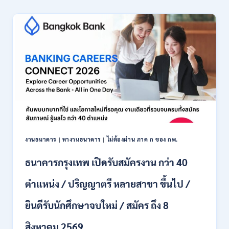
เชียงใหม่
เปิด
รับ
สมัคร
พนักงาน
ปริญญา
ตรี
ทุก
สาขา
/
ไม่
ต้อง
ผ่าน
ภาค
งานธนาคาร
|
หางานธนาคาร
|
ไม่ต้องผ่าน ภาค ก ของ กพ.
ก
ของ
ธนาคารกรุงเทพ เปิดรับสมัครงาน กว่า 40
กพ.
/
ตำแหน่ง / ปริญญาตรี หลายสาขา ขึ้นไป /
เงิน
เดือน
ยินดีรับนักศึกษาจบใหม่ / สมัคร ถึง 8
18,150
/
สิงหาคม 2569
สมัคร