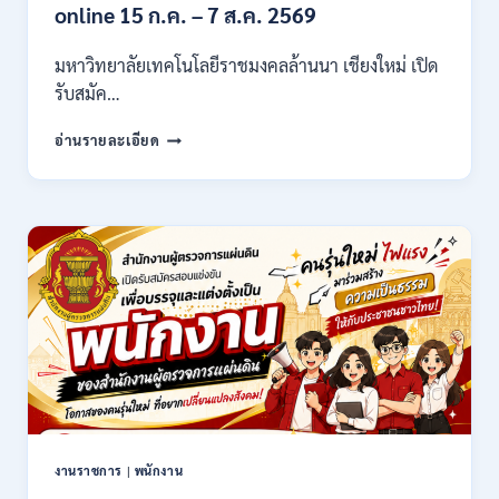
21,780
online 15 ก.ค. – 7 ส.ค. 2569
/
ไม่
มหาวิทยาลัยเทคโนโลยีราชมงคลล้านนา เชียงใหม่ เปิด
ต้อง
รับสมัค…
ผ่าน
ภาต
มหาวิทยาลัย
ก
อ่านรายละเอียด
เทคโนโลยี
ของ
ราช
กพ.
มงคล
/
ล้าน
สมัคร
นา
17
เชียงใหม่
–
เปิด
21
รับ
สิงหาคม
สมัคร
2569
คัด
เลือก
บุคคล
เพื่อ
จ้าง
เป็น
งานราชการ
|
พนักงาน
ลูกจ้าง