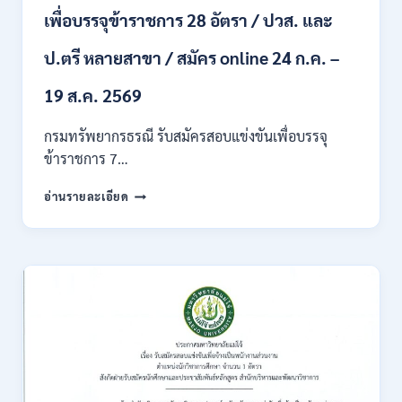
ผ่าน
เพื่อบรรจุข้าราชการ 28 อัตรา / ปวส. และ
ภาค
ก
ของ
ป.ตรี หลายสาขา / สมัคร online 24 ก.ค. –
กพ.
/
19 ส.ค. 2569
เงิน
เดือน
กรมทรัพยากรธรณี รับสมัครสอบแข่งขันเพื่อบรรจุ
18150
ข้าราชการ 7…
/
สมัคร
กรม
อ่านรายละเอียด
ONLINE
ทรัพยากรธรณี
17
เปิด
–
รับ
31
สมัคร
สิงหาคม
สอบ
2569
แข่งขัน
เพื่อ
บรรจุ
ข้าราชการ
28
อัตรา