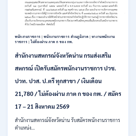
111
อัตรา
/
ปวส.
และ
ป.ตรี
พนักงานราชการ
|
พนักงานราชการ ส่วนภูมิภาค
|
หางานพนักงาน
หลาย
ราชการ
|
ไม่ต้องผ่าน ภาค ก ของ กพ.
สาขา
+
สำนักงานสหกรณ์จังหวัดน่าน กรมส่งเสริม
/
เงิน
สหกรณ์ เปิดรับสมัครพนักงานราชการ ปวช.
เดือน
17700
ปวท. ปวส. ป.ตรี ทุกสาขา / เงินเดือน
–
71500
21,780 / ไม่ต้องผ่าน ภาต ก ของ กพ. / สมัคร
/
ไม่
17 – 21 สิงหาคม 2569
ต้อง
ผ่าน
สำนักงานสหกรณ์จังหวัดน่าน รับสมัครพนักงานราชการ
ภาค
ก
ตำแหน่ง…
ของ