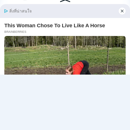
20
กรกฎาคม
สมาคมการประปาแห่งประเทศไทย เปิดรับสมัครสอบ
–
บุคคลภายนอกเพ…
13
สิงหาคม
สมาคม
อ่านรายละเอียด
2569
การ
ประปา
แห่ง
ประเทศไทย
Page
Next
1
2
3
เปิด
รับ
navigation
Page
สมัคร
งาน
ป.ตรี
หลาย
สาขา
ขึ้น
ไป
/
เงิน
เดือน
18000