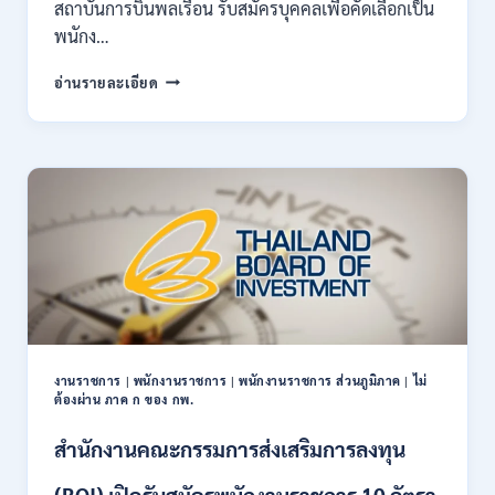
สถาบันการบินพลเรือน รับสมัครบุคคลเพื่อคัดเลือกเป็น
พนักง…
สถาบัน
อ่านรายละเอียด
การ
บิน
พลเรือน
เปิด
รับ
สมัคร
บุคคล
เพื่อ
เป็น
พนักงาน
11
อัตรา
/
งานราชการ
|
พนักงานราชการ
|
พนักงานราชการ ส่วนภูมิภาค
|
ไม่
ป.ตรี
ต้องผ่าน ภาค ก ของ กพ.
ทุก
สาขา
สำนักงานคณะกรรมการส่งเสริมการลงทุน
และ
อื่นๆ
(BOI) เปิดรับสมัครพนักงานราชการ 10 อัตรา