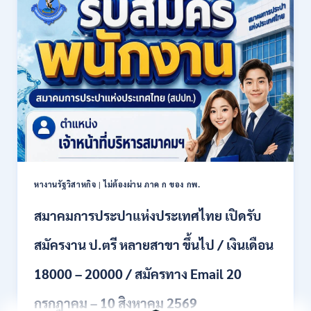
รบ
เดือน
งาน
21780
ปวช.
/
ปวส.
สมัคร
และ
ONLINE
ป.ตรี
13
หลาย
กรกฎาคม
สาขา
–
/
6
เงิน
สิงหาคม
เดือน
2569
18150
/
หางานรัฐวิสาหกิจ
|
ไม่ต้องผ่าน ภาค ก ของ กพ.
ไม่
ต้อง
สมาคมการประปาแห่งประเทศไทย เปิดรับ
ผ่าน
ภาค
สมัครงาน ป.ตรี หลายสาขา ขึ้นไป / เงินเดือน
ก
ของ
กพ.
18000 – 20000 / สมัครทาง Email 20
/
สมัคร
กรกฎาคม – 10 สิงหาคม 2569