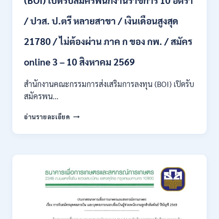
ขึ้น
ไป
/ ปวส. ป.ตรี หลายสาขา / เงินเดือนสูงสุด
/
ไม่
21780 / ไม่ต้องผ่าน ภาค ก ของ กพ. / สมัคร
ต้อง
ผ่าน
ภาค
online 3 – 10 สิงหาคม 2569
ก
ของ
สำนักงานคณะกรรมการส่งเสริมการลงทุน (BOI) เปิดรับ
กพ.
สมัครพน…
/
เงิน
สำนักงาน
อ่านรายละเอียด
เดือน
คณะ
18,930
กรรมการ
–
ส่ง
32,930
เสริม
/
การ
สมัคร
ลงทุน
ทาง
(BOI)
ออนไลน์
เปิด
27
รับ
ก.ค.-
สมัคร
10