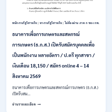
พนักงาน
ส.ค.
ราชการ
2569
10
อัตรา
/
พนักงานรัฐวิสาหกิจ
|
หางานรัฐวิสาหกิจ
|
ไม่ต้องผ่าน ภาค ก ของ กพ.
ปวส.
ป.ตรี
ธนาคารเพื่อการเกษตรและสหกรณ์
หลาย
สาขา
การเกษตร (ธ.ก.ส.) เปิดรับสมัครบุคคลเพื่อ
/
เงิน
เป็นพนักงาน หลายอัตรา / ป.ตรี ทุกสาขา /
เดือน
สูงสุด
เงินเดือน 18,150 / สมัคร online 4 – 14
21780
/
สิงหาคม 2569
ไม่
ต้อง
ผ่าน
ธนาคารเพื่อการเกษตรและสหกรณ์การเกษตร (ธ.ก.ส.)
ภาค
เปิดรับสม…
ก
ของ
ธนาคาร
อ่านรายละเอียด
กพ.
เพื่อ
/