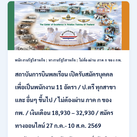
รับ
สมัคร
สมัคร
ได้
งาน
/
ป.ตรี
เงิน
หลาย
เดือน
สาขา
สูงสุด
/
23,600
ไม่
/
ต้อง
สมัคร
ผ่าน
ONLINE
พนักงานรัฐวิสาหกิจ
|
หางานรัฐวิสาหกิจ
|
ไม่ต้องผ่าน ภาค ก ของ กพ.
ภาค
–
ก.
13
สถาบันการบินพลเรือน เปิดรับสมัครบุคคล
/
ส.ค.
เงิน
2569
เพื่อเป็นพนักงาน 11 อัตรา / ป.ตรี ทุกสาขา
เดือน
18150
/
และ อื่นๆ ขึ้นไป / ไม่ต้องผ่าน ภาค ก ของ
สมัคร
13
กพ. / เงินเดือน 18,930 – 32,930 / สมัคร
–
25
ทางออนไลน์ 27 ก.ค.- 10 ส.ค. 2569
สิงหาคม
2569