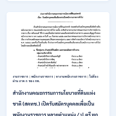
การเกษตร
สมัคร
และ
ONLINE
สหกรณ์
3
การเกษตร
–
(ธ.ก.ส.)
10
เปิด
สิงหาคม
รับ
2569
สมัคร
บุคคล
เพื่อ
เป็น
พนักงาน
หลาย
อัตรา
/
งานราชการ
|
พนักงานราชการ
|
หางานพนักงานราชการ
|
ไม่ต้อง
ป.ตรี
ผ่าน ภาค ก ของ กพ.
ทุก
สาขา
สำนักงานคณะกรรมการนโยบายที่ดินแห่ง
/
เงิน
ชาติ (สคทช.) เปิดรับสมัครบุคคลเพื่อเป็น
เดือน
18,150
พนักงานราชการ หลายตำแหน่ง / ป.ตรี ทุก
/