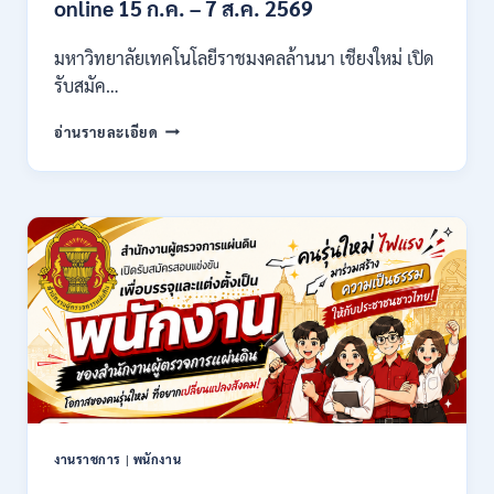
online 15 ก.ค. – 7 ส.ค. 2569
–
71500
มหาวิทยาลัยเทคโนโลยีราชมงคลล้านนา เชียงใหม่ เปิด
/
รับสมัค…
ไม่
ต้อง
มหาวิทยาลัย
ผ่าน
อ่านรายละเอียด
เทคโนโลยี
ภาค
ราช
ก
มงคล
ของ
ล้าน
กพ.
นา
/
เชียงใหม่
สมัคร
เปิด
ONLINE
รับ
17
สมัคร
–
คัด
28
เลือก
สิงหาคม
บุคคล
2569
เพื่อ
จ้าง
เป็น
งานราชการ
|
พนักงาน
ลูกจ้าง