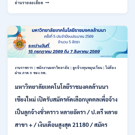
กระทรวง
อ่านรายละเอียด
สาธารณสุข
เปิด
รับ
สมัคร
พนักงาน
ราชการ
รูป
แบบ
พิเศษ
111
อัตรา
งานราชการ
|
พนักงานมหาวิทยาลัย
|
ลูกจ้างทุนหมุนเวียน
|
ไม่ต้อง
ผ่าน ภาค ก ของ กพ.
/
ปวส.
มหาวิทยาลัยเทคโนโลยีราชมงคลล้านนา
และ
ป.ตรี
หลาย
เชียงใหม่ เปิดรับสมัครคัดเลือกบุคคลเพื่อจ้าง
สาขา
+
เป็นลูกจ้างชั่วคราว หลายอัตรา / ป.ตรี หลาย
/
เงิน
สาขา + / เงินเดือนสูงสุด 21180 / สมัคร
เดือน
17700