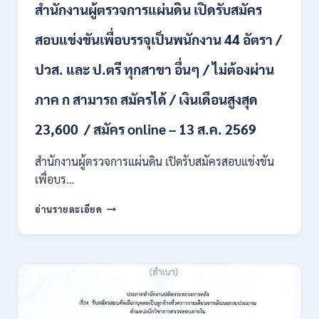
ชั่วคราว
สำนักงานผู้ตรวจการแผ่นดิน เปิดรับสมัคร
หลาย
อัตรา
สอบแข่งขันเพื่อบรรจุเป็นพนักงาน 44 อัตรา /
/
ป.ตรี
ปวส. และ ป.ตรี ทุกสาขา อื่นๆ / ไม่ต้องผ่าน
หลาย
สาขา
ภาค ก สามารถ สมัครได้ / เงินเดือนสูงสุด
+
/
23,600 / สมัคร online – 13 ส.ค. 2569
เงิน
เดือน
สำนักงานผู้ตรวจการแผ่นดิน เปิดรับสมัครสอบแข่งขัน
สูงสุด
21180
เพื่อบร…
/
สมัคร
สำนักงาน
อ่านรายละเอียด
ONLINE
ผู้
15
ตรวจ
ก.ค.
การ
–
แผ่น
7
ดิน
ส.ค.
เปิด
2569
รับ