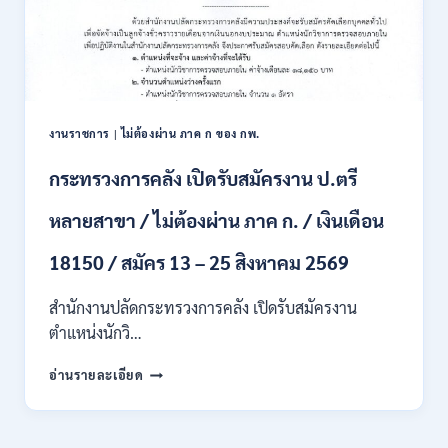
สมัคร
สอบ
แข่งขัน
เพื่อ
บรรจุ
เป็น
พนักงาน
งานราชการ
|
ไม่ต้องผ่าน ภาค ก ของ กพ.
44
อัตรา
กระทรวงการคลัง เปิดรับสมัครงาน ป.ตรี
/
ปวส.
หลายสาขา / ไม่ต้องผ่าน ภาค ก. / เงินเดือน
และ
ป.ตรี
18150 / สมัคร 13 – 25 สิงหาคม 2569
ทุก
สาขา
อื่นๆ
สำนักงานปลัดกระทรวงการคลัง เปิดรับสมัครงาน
/
ตำแหน่งนักวิ…
ไม่
ต้อง
กระทรวง
อ่านรายละเอียด
ผ่าน
การ
ภาค
คลัง
ก
เปิด
สามารถ