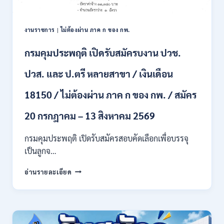
เพื่อ
เป็น
พนักงาน
งานราชการ
|
ไม่ต้องผ่าน ภาค ก ของ กพ.
ราชการ
หลาย
กรมคุมประพฤติ เปิดรับสมัครบงาน ปวช.
ตำแหน่ง
/
ปวส. และ ป.ตรี หลายสาขา / เงินเดือน
ป.ตรี
ทุก
18150 / ไม่ต้องผ่าน ภาค ก ของ กพ. / สมัคร
สาขา
และ
20 กรกฎาคม – 13 สิงหาคม 2569
อื่นๆ
/
กรมคุมประพฤติ เปิดรับสมัครสอบคัดเลือกเพื่อบรรจุ
ไม่
เป็นลูกจ…
ต้อง
ผ่าน
กรม
ภาค
อ่านรายละเอียด
คุม
ก
ประพฤติ
ของ
เปิด
กพ.
รับ
/
สมัค
เงิน