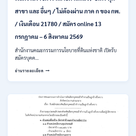
สมัคร
สาขา และ อื่นๆ / ไม่ต้องผ่าน ภาค ก ของ กพ.
ONLINE
4
/ เงินเดือน 21780 / สมัคร online 13
–
14
สิงหาคม
กรกฎาคม – 6 สิงหาคม 2569
2569
สำนักงานคณะกรรมการนโยบายที่ดินแห่งชาติ เปิดรับ
สมัครบุคค…
สำนักงาน
อ่านรายละเอียด
คณะ
กรรมการ
นโยบาย
ที่ดิน
แห่ง
ชาติ
(สคทช.)
เปิด
รับ
สมัคร
บุคคล