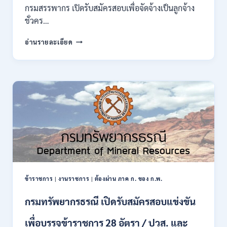
ของ
กรมสรรพากร เปิดรับสมัครสอบเพื่อจัดจ้างเป็นลูกจ้าง
กพ.
ชั่วคร…
/
สมัคร
กรม
อ่านรายละเอียด
10
สรรพากร
–
เปิด
17
รับ
สิงหาคม
สมัคร
2569
งาน
138
อัตรา
/
ปวช.
ปวส.
ป.ตรี
หลาย
สาขา
ข้าราชการ
|
งานราชการ
|
ต้องผ่าน ภาค ก. ของ ก.พ.
/
ไม่
กรมทรัพยากรธรณี เปิดรับสมัครสอบแข่งขัน
ต้อง
ผ่าน
เพื่อบรรจุข้าราชการ 28 อัตรา / ปวส. และ
ภาค