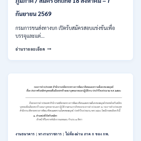
ภูมิภาค / สมัคร online 18 สิงหาคม – 7
/
เงิน
กันยายน 2569
เดือน
18000
กรมการขนส่งทางบก เปิดรับสมัครสอบแข่งขันเพื่อ
/
บรรจุและแต่…
ไม่
ต้อง
กรม
อ่านรายละเอียด
ผ่าน
การ
ภาค
ขนส่ง
ก
ทาง
ของ
บก
กพ.
เปิด
/
รับ
สมัคร
สมัคร
ONLINE
สอบ
3
แข่งขัน
–
เพื่อ
31
บรรจุ
สิงหาคม
และ
2569
แต่ง
งานธนาคาร
|
หางานราชการ
|
ไม่ต้องผ่าน ภาค ก ของ กพ.
ตั้ง