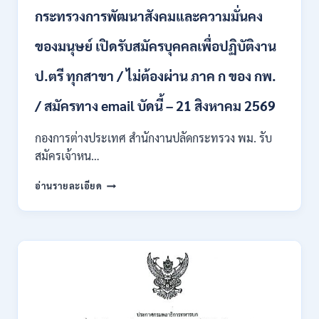
บุคคล
กระทรวงการพัฒนาสังคมและความมั่นคง
เข้า
รับ
ของมนุษย์ เปิดรับสมัครบุคคลเพื่อปฏิบัติงาน
ราชการ
24
อัตรา
ป.ตรี ทุกสาขา / ไม่ต้องผ่าน ภาค ก ของ กพ.
บรรจุ
ส่วน
/ สมัครทาง email บัดนี้ – 21 สิงหาคม 2569
กลาง
และ
กองการต่างประเทศ สำนักงานปลัดกระทรวง พม. รับ
ส่วน
สมัครเจ้าหน…
ภูมิภาค
/
กระทรวง
อ่านรายละเอียด
สมัคร
การ
ONLINE
พัฒนา
18
สังคม
สิงหาคม
และ
–
ความ
7
มั่นคง
กันยายน
ของ
2569
มนุษย์
เปิด