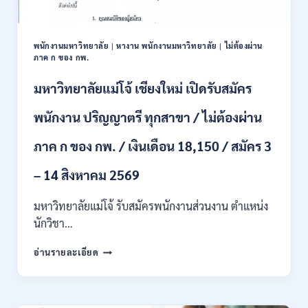
และ
ป.ตรี
หลาย
พนักงานมหาวิทยาลัย
|
หางาน พนักงานมหาวิทยาลัย
|
ไม่ต้องผ่าน
สาขา
ภาค ก ของ กพ.
/
สมัคร
มหาวิทยาลัยแม่โจ้ เชียงใหม่ เปิดรับสมัคร
ONLINE
24
พนักงาน ปริญญาตรี ทุกสาขา / ไม่ต้องผ่าน
ก.ค.
–
ภาค ก ของ กพ. / เงินเดือน 18,150 / สมัคร 3
19
ส.ค.
– 14 สิงหาคม 2569
2569
มหาวิทยาลัยแม่โจ้ รับสมัครพนักงานส่วนงาน ตำแหน่ง
นักวิชา…
มหาวิทยาลัย
อ่านรายละเอียด
แม่
โจ้
เชียงใหม่
เปิด