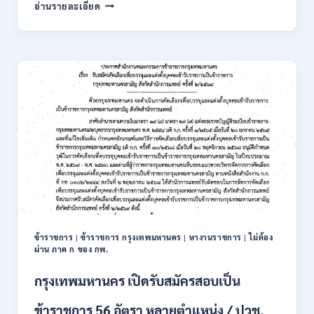
การ
อ่านรายละเอียด
นิคม
อุตสาหกรรม
แห่ง
ประเทศไทย
(กนอ.)
เปิด
รับ
สมัคร
บุคคล
เพื่อ
บรรจุ
เป็น
พนักงาน
รัฐวิสาหกิจ
16
อัตรา
ข้าราชการ
|
ข้าราชการ กรุงเทพมหานคร
|
หางานราชการ
|
ไม่ต้อง
/
ผ่าน ภาค ก ของ กพ.
ป.ตรี
หลา
กรุงเทพมหานคร เปิดรับสมัครสอบเป็น
ส
สาขา
ข้าราชการ 56 อัตรา หลายตำแหน่ง / ปวช.
+