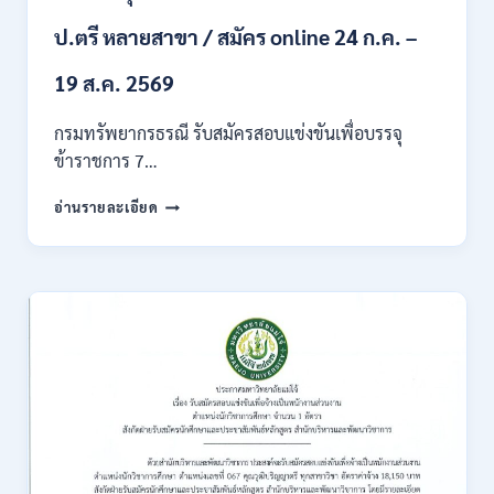
ก
ของ
ป.ตรี หลายสาขา / สมัคร online 24 ก.ค. –
กพ.
/
19 ส.ค. 2569
เงิน
เดือน
กรมทรัพยากรธรณี รับสมัครสอบแข่งขันเพื่อบรรจุ
18150
ข้าราชการ 7…
/
สมัคร
กรม
อ่านรายละเอียด
ONLINE
ทรัพยากรธรณี
17
เปิด
–
รับ
31
สมัคร
สิงหาคม
สอบ
2569
แข่งขัน
เพื่อ
บรรจุ
ข้าราชการ
28
อัตรา
/
ปวส.