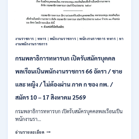
รับ
สมัคร
บุคคล
เพื่อ
ปฏิบัติ
งาน
งานราชการ
|
ทหาร
|
พนักงานราชการ
|
พนักงานราชการ ทหาร
|
หา
ป.ตรี
งานพนักงานราชการ
ทุก
สาขา
กรมพลาธิการทหารบก เปิดรับสมัครบุคคล
/
ไม่
พลเรือนเป็นพนักงานราชการ 66 อัตรา / ชาย
ต้อง
ผ่าน
และ หญิง / ไม่ต้องผ่าน ภาค ก ของ กพ. /
ภาค
ก
ของ
สมัคร 10 – 17 สิงหาคม 2569
กพ.
/
กรมพลาธิการทหารบก เปิดรับสมัครบุคคลพลเรือนเป็น
สมัคร
พนักงานรา…
ทาง
EMAIL
กรม
อ่านรายละเอียด
บัดนี้
พลาธิการ
–