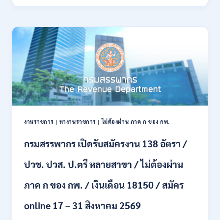
ทหาร
21
บก
สิงหาคม
เปิด
2569
รับ
สมัคร
บุคคล
พลเรือน
เป็น
พนักงาน
ราชการ
66
อัตรา
งานราชการ
|
หางานราชการ
|
ไม่ต้องผ่าน ภาค ก ของ กพ.
/
ชาย
กรมสรรพากร เปิดรับสมัครงาน 138 อัตรา /
และ
หญิง
ปวช. ปวส. ป.ตรี หลายสาขา / ไม่ต้องผ่าน
/
ไม่
ต้อง
ภาค ก ของ กพ. / เงินเดือน 18150 / สมัคร
ผ่าน
ภาค
online 17 – 31 สิงหาคม 2569
ก