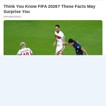
–
ธนาคารกรุงเทพ เปิดรับสมัครงาน BANKING CAREERS
14
CONNECT 2…
สิงหาคม
2569
ธนาคาร
อ่านรายละเอียด
กรุงเทพ
เปิด
รับ
สมัคร
Page
Next
1
2
3
…
5
งาน
กว่า
navigation
Page
40
ตำแหน่ง
/
ปริญญา
ตรี
หลาย
สาขา
ขึ้น
ไป
/
ยินดี
รับ