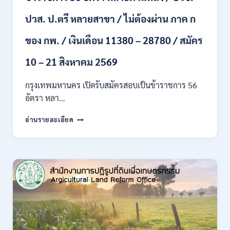
ขึ้น
ปวส. ป.ตรี หลายสาขา / ไม่ต้องผ่าน ภาค ก
ไป
/
ของ กพ. / เงินเดือน 11380 – 28780 / สมัคร
เงิน
เดือน
23,290
10 – 21 สิงหาคม 2569
/
สมัคร
กรุงเทพมหานคร เปิดรับสมัครสอบเป็นข้าราชการ 56
ONLINE
อัตรา หลา…
10
–
กรุงเทพมหานคร
อ่านรายละเอียด
26
เปิด
ส.ค.
รับ
2569
สมัคร
สอบ
เป็น
ข้าราชการ
56
อัตรา
หลาย
ตำแหน่ง
/