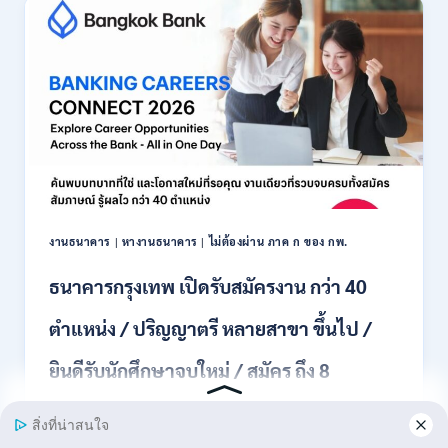
รับ
สมัคร
พนักงาน
ปริญญา
ตรี
ทุก
สาขา
/
ไม่
ต้อง
ผ่าน
ภาค
งานธนาคาร
|
หางานธนาคาร
|
ไม่ต้องผ่าน ภาค ก ของ กพ.
ก
ของ
ธนาคารกรุงเทพ เปิดรับสมัครงาน กว่า 40
กพ.
/
ตำแหน่ง / ปริญญาตรี หลายสาขา ขึ้นไป /
เงิน
เดือน
ยินดีรับนักศึกษาจบใหม่ / สมัคร ถึง 8
18,150
/
สิงหาคม 2569
สมัคร
3