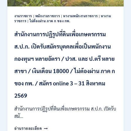
ปวช.
ปวส.
งานราชการ
|
พนักงานราชการ
|
หางานพนักงานราชการ
|
หางาน
ป.ตรี
ราชการ
|
ไม่ต้องผ่าน ภาค ก ของ กพ.
หลาย
สาขา
สำนักงานการปฏิรูปที่ดินเพื่อเกษตรกรรม
/
ไม่
ส.ป.ก. เปิดรับสมัครบุคคลเพื่อเป็นพนักงาน
ต้อง
ผ่าน
กองทุนฯ หลายอัตรา / ปวส. และ ป.ตรี หลาย
ภาค
ก
สาขา / เงินเดือน 18000 / ไม่ต้องผ่าน ภาค ก
ของ
กพ.
/
ของ กพ. / สมัคร online 3 – 31 สิงหาคม
เงิน
เดือน
2569
11380
–
สำนักงานการปฏิรูปที่ดินเพื่อเกษตรกรรม ส.ป.ก. เปิดรับ
28780
สมั…
/
สมัคร
สำนักงาน
อ่านรายละเอียด
10