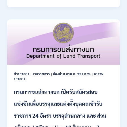
การ
–
ปฏิรูป
21
ที่ดิน
สิงหาคม
เพื่อ
2569
เกษตรกรรม
ส.ป.ก.
เปิด
รับ
สมัคร
บุคคล
เพื่อ
เป็น
พนักงาน
ข้าราชการ
|
งานราชการ
|
ต้องผ่าน ภาค ก. ของ ก.พ.
|
หางาน
กอง
ราชการ
ทุนฯ
หลาย
กรมการขนส่งทางบก เปิดรับสมัครสอบ
อัตรา
/
แข่งขันเพื่อบรรจุและแต่งตั้งบุคคลเข้ารับ
ปวส.
และ
ราชการ 24 อัตรา บรรจุส่วนกลาง และ ส่วน
ป.ตรี
หลาย
สาขา