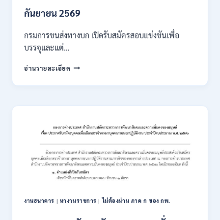
/
เงิน
กันยายน 2569
เดือน
18000
กรมการขนส่งทางบก เปิดรับสมัครสอบแข่งขันเพื่อ
/
บรรจุและแต่…
ไม่
ต้อง
กรม
อ่านรายละเอียด
ผ่าน
การ
ภาค
ขนส่ง
ก
ทาง
ของ
บก
กพ.
เปิด
/
รับ
สมัคร
สมัคร
ONLINE
สอบ
3
แข่งขัน
–
เพื่อ
31
บรรจุ
สิงหาคม
และ
2569
แต่ง
งานธนาคาร
|
หางานราชการ
|
ไม่ต้องผ่าน ภาค ก ของ กพ.
ตั้ง
บุคคล