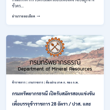
กพ.
ชั่วคร…
/
สมัคร
กรม
อ่านรายละเอียด
10
สรรพากร
–
เปิด
17
รับ
สิงหาคม
สมัคร
2569
งาน
138
อัตรา
/
ปวช.
ปวส.
ป.ตรี
หลาย
สาขา
ข้าราชการ
|
งานราชการ
|
ต้องผ่าน ภาค ก. ของ ก.พ.
/
ไม่
กรมทรัพยากรธรณี เปิดรับสมัครสอบแข่งขัน
ต้อง
ผ่าน
เพื่อบรรจุข้าราชการ 28 อัตรา / ปวส. และ
ภาค
ก