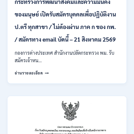
กระทรวงการพัฒนาสังคมและความมั่นคง
เข้า
รับ
ของมนุษย์ เปิดรับสมัครบุคคลเพื่อปฏิบัติงาน
ราชการ
24
อัตรา
ป.ตรี ทุกสาขา / ไม่ต้องผ่าน ภาค ก ของ กพ.
บรรจุ
ส่วน
/ สมัครทาง email บัดนี้ – 21 สิงหาคม 2569
กลาง
และ
กองการต่างประเทศ สำนักงานปลัดกระทรวง พม. รับ
ส่วน
สมัครเจ้าหน…
ภูมิภาค
/
กระทรวง
อ่านรายละเอียด
สมัคร
การ
ONLINE
พัฒนา
18
สังคม
สิงหาคม
และ
–
ความ
7
มั่นคง
กันยายน
ของ
2569
มนุษย์
เปิด
รับ