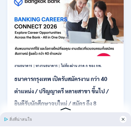
สมัคร
พนักงาน
ปริญญา
ตรี
ทุก
สาขา
/
ไม่
ต้อง
ผ่าน
ภาค
งานธนาคาร
|
หางานธนาคาร
|
ไม่ต้องผ่าน ภาค ก ของ กพ.
ก
ของ
ธนาคารกรุงเทพ เปิดรับสมัครงาน กว่า 40
กพ.
/
ตำแหน่ง / ปริญญาตรี หลายสาขา ขึ้นไป /
เงิน
เดือน
ยินดีรับนักศึกษาจบใหม่ / สมัคร ถึง 8
18,150
/
สิงหาคม 2569
สมัคร
3
–
ธนาคารกรุงเทพ เปิดรับสมัครงาน BANKING CAREERS