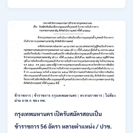
นิคม
อุตสาหกรรม
แห่ง
ประเทศไทย
(กนอ.)
เปิด
รับ
สมัคร
บุคคล
เพื่อ
บรรจุ
เป็น
พนักงาน
รัฐวิสาหกิจ
16
อัตรา
ข้าราชการ
|
ข้าราชการ กรุงเทพมหานคร
|
หางานราชการ
|
ไม่ต้อง
/
ผ่าน ภาค ก ของ กพ.
ป.ตรี
หลา
กรุงเทพมหานคร เปิดรับสมัครสอบเป็น
ส
สาขา
ข้าราชการ 56 อัตรา หลายตำแหน่ง / ปวช.
+
ขึ้น