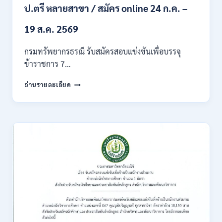
ของ
ป.ตรี หลายสาขา / สมัคร online 24 ก.ค. –
กพ.
/
19 ส.ค. 2569
เงิน
เดือน
กรมทรัพยากรธรณี รับสมัครสอบแข่งขันเพื่อบรรจุ
18150
ข้าราชการ 7…
/
สมัคร
กรม
อ่านรายละเอียด
ONLINE
ทรัพยากรธรณี
17
เปิด
–
รับ
31
สมัคร
สิงหาคม
สอบ
2569
แข่งขัน
เพื่อ
บรรจุ
ข้าราชการ
28
อัตรา
/
ปวส.
และ