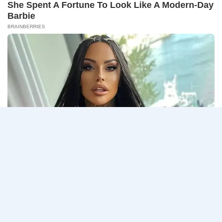
14
CONNECT 2…
สิงหาคม
2569
ธนาคาร
อ่านรายละเอียด
กรุงเทพ
เปิด
รับ
สมัคร
Page
Next
1
2
3
…
5
งาน
กว่า
navigation
Page
40
ตำแหน่ง
/
ปริญญา
ตรี
หลาย
สาขา
ขึ้น
ไป
/
ยินดี
รับ
นักศึกษา