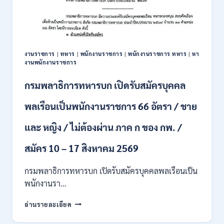
สมัคร
บุคคล
เพื่อ
ปฏิบัติ
งาน
งานราชการ
|
ทหาร
|
พนักงานราชการ
|
พนักงานราชการ ทหาร
|
หา
ป.ตรี
งานพนักงานราชการ
ทุก
สาขา
กรมพลาธิการทหารบก เปิดรับสมัครบุคคล
/
ไม่
พลเรือนเป็นพนักงานราชการ 66 อัตรา / ชาย
ต้อง
ผ่าน
และ หญิง / ไม่ต้องผ่าน ภาค ก ของ กพ. /
ภาค
ก
ของ
สมัคร 10 – 17 สิงหาคม 2569
กพ.
/
กรมพลาธิการทหารบก เปิดรับสมัครบุคคลพลเรือนเป็น
สมัคร
พนักงานรา…
ทาง
EMAIL
กรม
อ่านรายละเอียด
บัดนี้
พลาธิการ
–
ทหาร