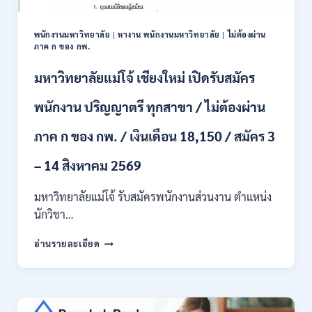
ป.ตรี
หลาย
พนักงานมหาวิทยาลัย
|
หางาน พนักงานมหาวิทยาลัย
|
ไม่ต้องผ่าน
สาขา
ภาค ก ของ กพ.
/
สมัคร
มหาวิทยาลัยแม่โจ้ เชียงใหม่ เปิดรับสมัคร
ONLINE
24
พนักงาน ปริญญาตรี ทุกสาขา / ไม่ต้องผ่าน
ก.ค.
–
ภาค ก ของ กพ. / เงินเดือน 18,150 / สมัคร 3
19
ส.ค.
– 14 สิงหาคม 2569
2569
มหาวิทยาลัยแม่โจ้ รับสมัครพนักงานส่วนงาน ตำแหน่ง
นักวิชา…
มหาวิทยาลัย
อ่านรายละเอียด
แม่
โจ้
เชียงใหม่
เปิด
รับ