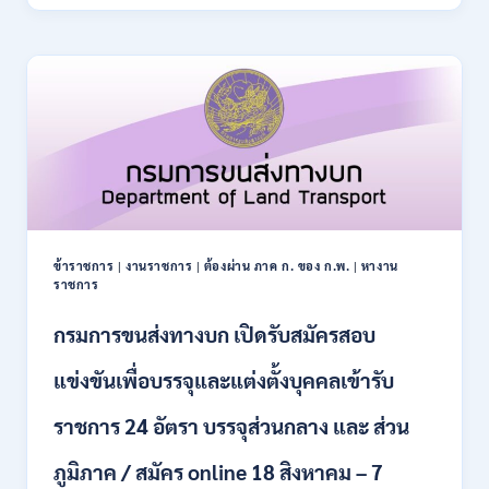
ปฏิรูป
21
ที่ดิน
สิงหาคม
เพื่อ
2569
เกษตรกรรม
ส.ป.ก.
เปิด
รับ
สมัคร
บุคคล
เพื่อ
เป็น
พนักงาน
ข้าราชการ
|
งานราชการ
|
ต้องผ่าน ภาค ก. ของ ก.พ.
|
หางาน
กอง
ราชการ
ทุนฯ
หลาย
กรมการขนส่งทางบก เปิดรับสมัครสอบ
อัตรา
/
แข่งขันเพื่อบรรจุและแต่งตั้งบุคคลเข้ารับ
ปวส.
และ
ราชการ 24 อัตรา บรรจุส่วนกลาง และ ส่วน
ป.ตรี
หลาย
ภูมิภาค / สมัคร online 18 สิงหาคม – 7
สาขา