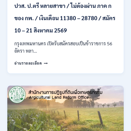
ปวส. ป.ตรี หลายสาขา / ไม่ต้องผ่าน ภาค ก
ไป
/
ของ กพ. / เงินเดือน 11380 – 28780 / สมัคร
เงิน
เดือน
23,290
10 – 21 สิงหาคม 2569
/
สมัคร
กรุงเทพมหานคร เปิดรับสมัครสอบเป็นข้าราชการ 56
ONLINE
อัตรา หลา…
10
–
กรุงเทพมหานคร
อ่านรายละเอียด
26
เปิด
ส.ค.
รับ
2569
สมัคร
สอบ
เป็น
ข้าราชการ
56
อัตรา
หลาย
ตำแหน่ง
/