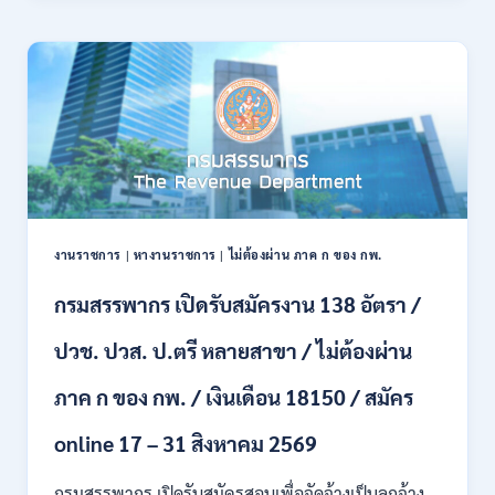
21
บก
สิงหาคม
เปิด
2569
รับ
สมัคร
บุคคล
พลเรือน
เป็น
พนักงาน
ราชการ
66
อัตรา
งานราชการ
|
หางานราชการ
|
ไม่ต้องผ่าน ภาค ก ของ กพ.
/
ชาย
กรมสรรพากร เปิดรับสมัครงาน 138 อัตรา /
และ
หญิง
ปวช. ปวส. ป.ตรี หลายสาขา / ไม่ต้องผ่าน
/
ไม่
ต้อง
ภาค ก ของ กพ. / เงินเดือน 18150 / สมัคร
ผ่าน
ภาค
online 17 – 31 สิงหาคม 2569
ก
ของ
กรมสรรพากร เปิดรับสมัครสอบเพื่อจัดจ้างเป็นลูกจ้าง