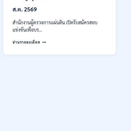
ต้อง
ส.ค. 2569
ผ่าน
ภาค
ก
สำนักงานผู้ตรวจการแผ่นดิน เปิดรับสมัครสอบ
ของ
แข่งขันเพื่อบร…
กพ.
/
สำนักงาน
อ่านรายละเอียด
สมัคร
ผู้
ONLINE
ตรวจ
17
การ
–
แผ่น
28
ดิน
สิงหาคม
เปิด
2569
รับ
สมัคร
สอบ
แข่งขัน
เพื่อ
บรรจุ
เป็น
พนักงาน
44