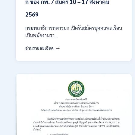
ก ของ กพ. / สมัคร 10 – 17 สิงหาคม
2569
กรมพลาธิการทหารบก เปิดรับสมัครบุคคลพลเรือน
เป็นพนักงานรา…
กรม
อ่านรายละเอียด
พลาธิการ
ทหาร
บก
เปิด
รับ
สมัคร
บุคคล
พลเรือน
เป็น
พนักงาน
ราชการ
66
อัตรา
/