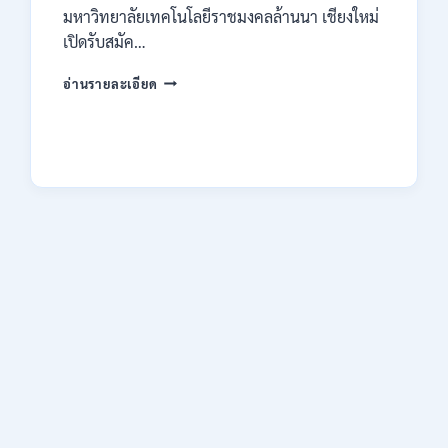
มหาวิทยาลัยเทคโนโลยีราชมงคลล้านนา เชียงใหม่
เปิดรับสมัค…
มหาวิทยาลัย
อ่านรายละเอียด
เทคโนโลยี
ราช
มงคล
ล้าน
นา
เชียงใหม่
เปิด
รับ
สมัคร
คัด
เลือก
บุคคล
เพื่อ
จ้าง
เป็น
ลูกจ้าง
ชั่วคราว
หลาย