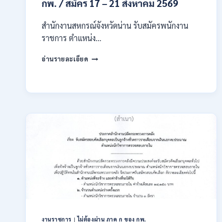
14
กพ. / สมัคร 17 – 21 สิงหาคม 2569
สิงหาคม
2569
สำนักงานสหกรณ์จังหวัดน่าน รับสมัครพนักงาน
ราชการ ตำแหน่ง…
สำนักงาน
อ่านรายละเอียด
สหกรณ์
จังหวัด
น่าน
กรม
ส่ง
เสริม
สหกรณ์
เปิด
รับ
สมัคร
พนักงาน
ราชการ
ปวช.
ปวท.
ปวส.
ป.ตรี
งานราชการ
|
ไม่ต้องผ่าน ภาค ก ของ กพ.