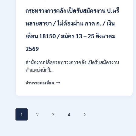
ทุก
สาขา
กระทรวงการคลัง เปิดรับสมัครงาน ป.ตรี
/
เงิน
หลายสาขา / ไม่ต้องผ่าน ภาค ก. / เงิน
เดือน
21,780
เดือน 18150 / สมัคร 13 – 25 สิงหาคม
/
ไม่
2569
ต้อง
ผ่าน
สำนักงานปลัดกระทรวงการคลัง เปิดรับสมัครงาน
ภาต
ก
ตำแหน่งนักวิ…
ของ
กพ.
กระทรวง
อ่านรายละเอียด
/
การ
สมัคร
คลัง
17
เปิด
–
รับ
21
Page
สมัคร
Next
1
2
3
4
สิงหาคม
งาน
2569
ป.ตรี
navigation
Page
หลาย
สาขา