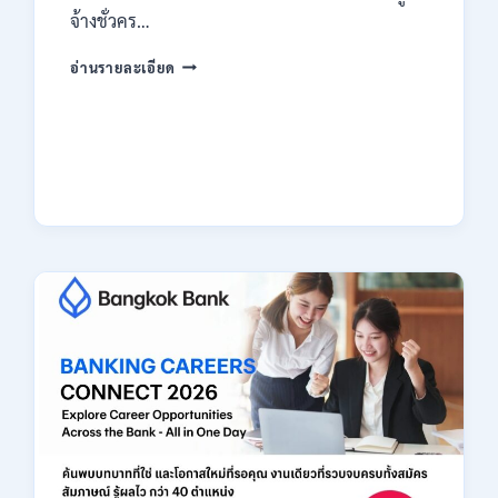
จ้างชั่วคร…
กรม
อ่านรายละเอียด
สรรพากร
เปิด
รับ
สมัคร
งาน
138
อัตรา
/
ปวช.
ปวส.
ป.ตรี
หลาย
สาขา
/
ไม่
ต้อง
ผ่าน
ภาค
ก