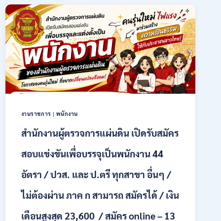
พนักงาน
ราชการ
รูป
แบบ
พิเศษ
111
อัตรา
/
ปวส.
และ
ป.ตรี
งานราชการ
|
พนักงาน
หลาย
สาขา
สำนักงานผู้ตรวจการแผ่นดิน เปิดรับสมัคร
+
/
สอบแข่งขันเพื่อบรรจุเป็นพนักงาน 44
เงิน
เดือน
อัตรา / ปวส. และ ป.ตรี ทุกสาขา อื่นๆ /
17700
–
ไม่ต้องผ่าน ภาค ก สามารถ สมัครได้ / เงิน
71500
/
เดือนสูงสุด 23,600 / สมัคร online – 13
ไม่