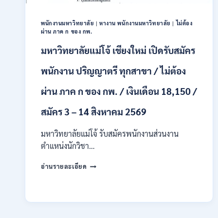
ชาย
และ
หญิง
พนักงานมหาวิทยาลัย
|
หางาน พนักงานมหาวิทยาลัย
|
ไม่ต้อง
ผ่าน ภาค ก ของ กพ.
/
ไม่
มหาวิทยาลัยแม่โจ้ เชียงใหม่ เปิดรับสมัคร
ต้อง
ผ่าน
พนักงาน ปริญญาตรี ทุกสาขา / ไม่ต้อง
ภาค
ก
ผ่าน ภาค ก ของ กพ. / เงินเดือน 18,150 /
ของ
กพ.
สมัคร 3 – 14 สิงหาคม 2569
/
สมัคร
10
มหาวิทยาลัยแม่โจ้ รับสมัครพนักงานส่วนงาน
–
ตำแหน่งนักวิชา…
17
สิงหาคม
มหาวิทยาลัย
อ่านรายละเอียด
2569
แม่
โจ้
เชียงใหม่
เปิด
รับ