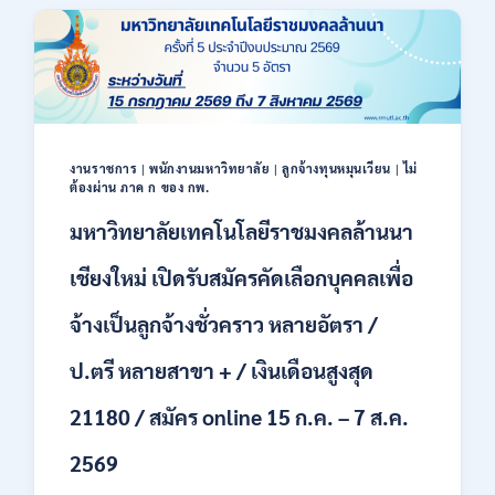
40
ตำแหน่ง
/
ปริญญา
ตรี
หลาย
สาขา
ขึ้น
งานราชการ
|
พนักงานมหาวิทยาลัย
|
ลูกจ้างทุนหมุนเวียน
|
ไม่
ไป
ต้องผ่าน ภาค ก ของ กพ.
/
มหาวิทยาลัยเทคโนโลยีราชมงคลล้านนา
ยินดี
รับ
เชียงใหม่ เปิดรับสมัครคัดเลือกบุคคลเพื่อ
นักศึกษา
จบ
ใหม่
จ้างเป็นลูกจ้างชั่วคราว หลายอัตรา /
/
สมัคร
ป.ตรี หลายสาขา + / เงินเดือนสูงสุด
ถึง
8
21180 / สมัคร online 15 ก.ค. – 7 ส.ค.
สิงหาคม
2569
2569