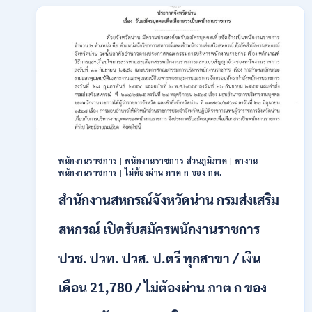
สมัคร
พนักงาน
ปริญญา
ตรี
ทุก
สาขา
/
ไม่
ต้อง
ผ่าน
ภาค
ก
พนักงานราชการ
|
พนักงานราชการ ส่วนภูมิภาค
|
หางาน
พนักงานราชการ
|
ไม่ต้องผ่าน ภาค ก ของ กพ.
ของ
กพ.
สำนักงานสหกรณ์จังหวัดน่าน กรมส่งเสริม
/
เงิน
สหกรณ์ เปิดรับสมัครพนักงานราชการ
เดือน
18,150
ปวช. ปวท. ปวส. ป.ตรี ทุกสาขา / เงิน
/
สมัคร
3
เดือน 21,780 / ไม่ต้องผ่าน ภาต ก ของ
–