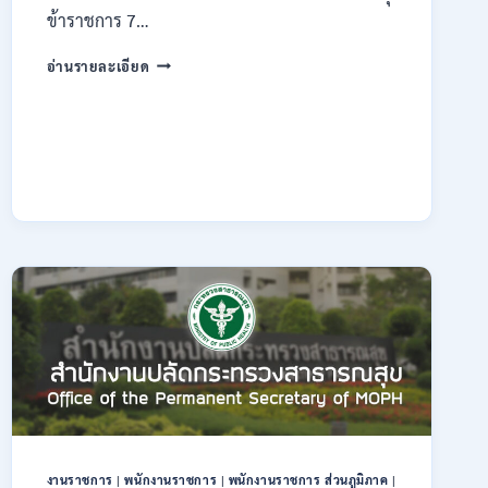
ข้าราชการ 7…
กรม
อ่านรายละเอียด
ทรัพยากรธรณี
เปิด
รับ
สมัคร
สอบ
แข่งขัน
เพื่อ
บรรจุ
ข้าราชการ
28
อัตรา
/
ปวส.
และ
ป.ตรี
หลาย
สาขา
/
สมัคร
งานราชการ
|
พนักงานราชการ
|
พนักงานราชการ ส่วนภูมิภาค
|