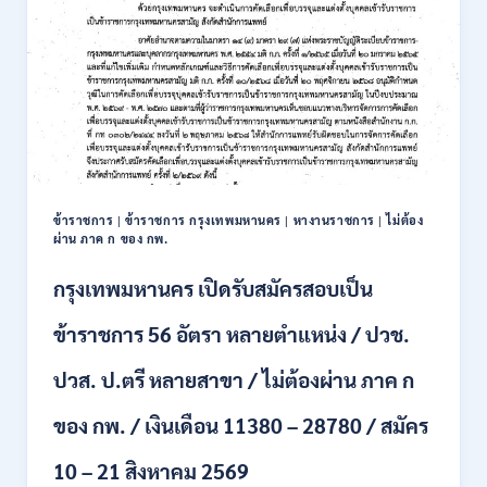
รับ
ก.ย.
สมัคร
2569
บุคคล
เพื่อ
บรรจุ
เป็น
พนักงาน
รัฐวิสาหกิจ
16
อัตรา
ข้าราชการ
|
ข้าราชการ กรุงเทพมหานคร
|
หางานราชการ
|
ไม่ต้อง
/
ผ่าน ภาค ก ของ กพ.
ป.ตรี
หลา
กรุงเทพมหานคร เปิดรับสมัครสอบเป็น
ส
สาขา
ข้าราชการ 56 อัตรา หลายตำแหน่ง / ปวช.
+
ขึ้น
ปวส. ป.ตรี หลายสาขา / ไม่ต้องผ่าน ภาค ก
ไป
/
ของ กพ. / เงินเดือน 11380 – 28780 / สมัคร
เงิน
เดือน
23,290
10 – 21 สิงหาคม 2569
/