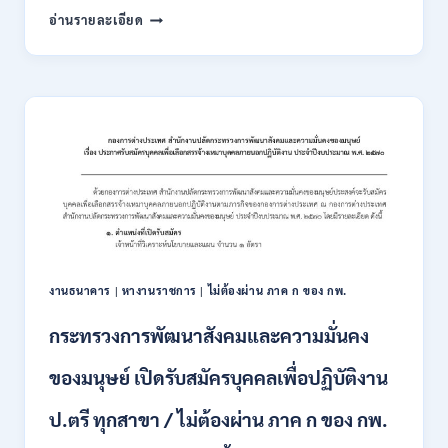
ต้อง
กรม
อ่านรายละเอียด
ผ่าน
การ
ภาค
ขนส่ง
ก
ทาง
ของ
บก
กพ.
เปิด
/
รับ
สมัคร
สมัคร
ONLINE
สอบ
3
แข่งขัน
–
เพื่อ
31
บรรจุ
สิงหาคม
และ
2569
แต่ง
งานธนาคาร
|
หางานราชการ
|
ไม่ต้องผ่าน ภาค ก ของ กพ.
ตั้ง
บุคคล
กระทรวงการพัฒนาสังคมและความมั่นคง
เข้า
รับ
ของมนุษย์ เปิดรับสมัครบุคคลเพื่อปฏิบัติงาน
ราชการ
24
อัตรา
ป.ตรี ทุกสาขา / ไม่ต้องผ่าน ภาค ก ของ กพ.
บรรจุ