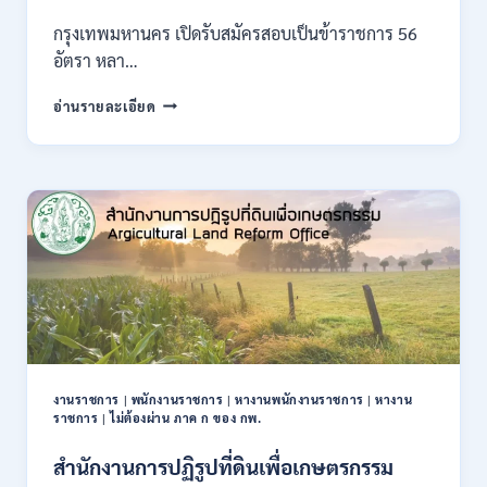
สมัคร
กรุงเทพมหานคร เปิดรับสมัครสอบเป็นข้าราชการ 56
ONLINE
อัตรา หลา…
10
–
กรุงเทพมหานคร
อ่านรายละเอียด
26
เปิด
ส.ค.
รับ
2569
สมัคร
สอบ
เป็น
ข้าราชการ
56
อัตรา
หลาย
ตำแหน่ง
/
ปวช.
ปวส.
งานราชการ
|
พนักงานราชการ
|
หางานพนักงานราชการ
|
หางาน
ป.ตรี
ราชการ
|
ไม่ต้องผ่าน ภาค ก ของ กพ.
หลาย
สาขา
สำนักงานการปฏิรูปที่ดินเพื่อเกษตรกรรม
/