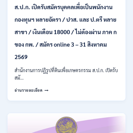
ไม่
ส.ป.ก. เปิดรับสมัครบุคคลเพื่อเป็นพนักงาน
ต้อง
ผ่าน
กองทุนฯ หลายอัตรา / ปวส. และ ป.ตรี หลาย
ภาค
ก
สาขา / เงินเดือน 18000 / ไม่ต้องผ่าน ภาค ก
ของ
กพ.
/
ของ กพ. / สมัคร online 3 – 31 สิงหาคม
เงิน
เดือน
2569
11380
–
สำนักงานการปฏิรูปที่ดินเพื่อเกษตรกรรม ส.ป.ก. เปิดรับ
28780
สมั…
/
สมัคร
สำนักงาน
อ่านรายละเอียด
10
การ
–
ปฏิรูป
21
ที่ดิน
สิงหาคม
เพื่อ
2569
เกษตรกรรม
ส.ป.ก.
เปิด