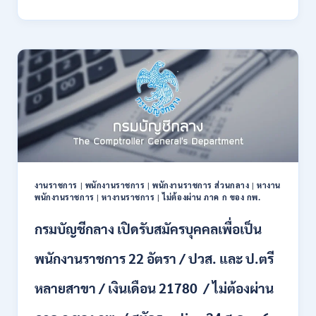
ปปช.
เปิด
รับ
สมัคร
งาน
ไม่
ต้อง
ผ่าน
ภาค
ก
ของ
กพ.
/
งานราชการ
|
พนักงานราชการ
|
พนักงานราชการ ส่วนกลาง
|
หางาน
เงิน
พนักงานราชการ
|
หางานราชการ
|
ไม่ต้องผ่าน ภาค ก ของ กพ.
เดือน
+
กรมบัญชีกลาง เปิดรับสมัครบุคคลเพื่อเป็น
ค่า
ครอง
พนักงานราชการ 22 อัตรา / ปวส. และ ป.ตรี
ชีพ
+
หลายสาขา / เงินเดือน 21780 / ไม่ต้องผ่าน
ค่า
ตอบแทน
พิเศษ