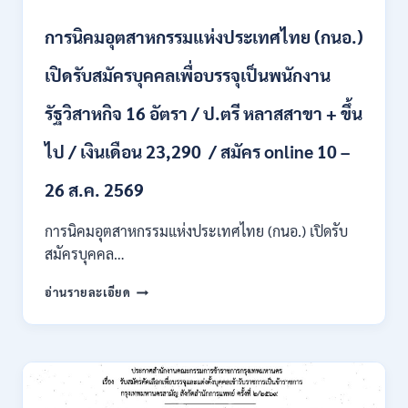
และ
ป.ตรี
การนิคมอุตสาหกรรมแห่งประเทศไทย (กนอ.)
หลาย
สาขา
เปิดรับสมัครบุคคลเพื่อบรรจุเป็นพนักงาน
/
เงิน
รัฐวิสาหกิจ 16 อัตรา / ป.ตรี หลาสสาขา + ขึ้น
เดือน
21780
ไป / เงินเดือน 23,290 / สมัคร online 10 –
/
ไม่
ต้อง
26 ส.ค. 2569
ผ่าน
ภาค
การนิคมอุตสาหกรรมแห่งประเทศไทย (กนอ.) เปิดรับ
ก
สมัครบุคคล…
ของ
กพ.
การ
อ่านรายละเอียด
/
นิคม
สมัคร
อุตสาหกรรม
ONLINE
แห่ง
24
ประเทศไทย
ส.ค.
(กนอ.)
–
เปิด
6