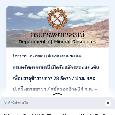
รับ
สิงหาคม
สมัคร
2569
งาน
138
อัตรา
/
ปวช.
ปวส.
ป.ตรี
หลาย
สาขา
ข้าราชการ
|
งานราชการ
|
ต้องผ่าน ภาค ก. ของ ก.พ.
/
ไม่
กรมทรัพยากรธรณี เปิดรับสมัครสอบแข่งขัน
ต้อง
ผ่าน
เพื่อบรรจุข้าราชการ 28 อัตรา / ปวส. และ
ภาค
ก
ของ
ป.ตรี หลายสาขา / สมัคร online 24 ก.ค. –
กพ.
/
19 ส.ค. 2569
เงิน
เดือน
กรมทรัพยากรธรณี รับสมัครสอบแข่งขันเพื่อบรรจุ
18150