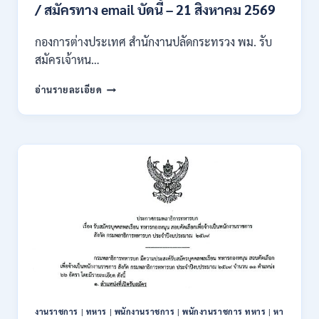
ส่วน
/ สมัครทาง email บัดนี้ – 21 สิงหาคม 2569
กลาง
และ
กองการต่างประเทศ สำนักงานปลัดกระทรวง พม. รับ
ส่วน
สมัครเจ้าหน…
ภูมิภาค
/
กระทรวง
อ่านรายละเอียด
สมัคร
การ
ONLINE
พัฒนา
18
สังคม
สิงหาคม
และ
–
ความ
7
มั่นคง
กันยายน
ของ
2569
มนุษย์
เปิด
รับ
สมัคร
บุคคล
เพื่อ
ปฏิบัติ
งาน
งานราชการ
|
ทหาร
|
พนักงานราชการ
|
พนักงานราชการ ทหาร
|
หา
ป.ตรี