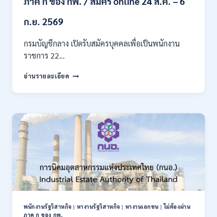
ภาค ก ของ กพ. / สมัคร online 24 ส.ค. – 6
/
สมัคร
ก.ย. 2569
บัดนี้
–
กรมบัญชีกลาง เปิดรับสมัครบุคคลเพื่อเป็นพนักงาน
22
ราชการ 22…
สิงหาคม
2569
กรม
อ่านรายละเอียด
บัญชี
กลาง
เปิด
รับ
สมัคร
บุคคล
เพื่อ
เป็น
พนักงาน
ราชการ
22
อัตรา
/
พนักงานรัฐวิสาหกิจ
|
หางานรัฐวิสาหกิจ
|
หางานเอกชน
|
ไม่ต้องผ่าน
ปวส.
ภาค ก ของ กพ.