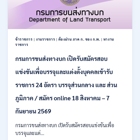
รับ
สมัคร
บุคคล
เพื่อ
เป็น
พนักงาน
ข้าราชการ
|
งานราชการ
|
ต้องผ่าน ภาค ก. ของ ก.พ.
|
หางาน
กอง
ราชการ
ทุนฯ
หลาย
กรมการขนส่งทางบก เปิดรับสมัครสอบ
อัตรา
/
แข่งขันเพื่อบรรจุและแต่งตั้งบุคคลเข้ารับ
ปวส.
และ
ราชการ 24 อัตรา บรรจุส่วนกลาง และ ส่วน
ป.ตรี
หลาย
ภูมิภาค / สมัคร online 18 สิงหาคม – 7
สาขา
/
เงิน
กันยายน 2569
เดือน
18000
กรมการขนส่งทางบก เปิดรับสมัครสอบแข่งขันเพื่อ
/
บรรจุและแต่…
ไม่