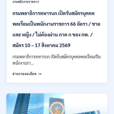
งานพนักงานราชการ
ทุก
สาขา
กรมพลาธิการทหารบก เปิดรับสมัครบุคคล
/
ไม่
พลเรือนเป็นพนักงานราชการ 66 อัตรา / ชาย
ต้อง
ผ่าน
และ หญิง / ไม่ต้องผ่าน ภาค ก ของ กพ. /
ภาค
ก
ของ
สมัคร 10 – 17 สิงหาคม 2569
กพ.
/
กรมพลาธิการทหารบก เปิดรับสมัครบุคคลพลเรือนเป็น
สมัคร
พนักงานรา…
ทาง
EMAIL
กรม
อ่านรายละเอียด
บัดนี้
พลาธิการ
–
ทหาร
21
บก
สิงหาคม
เปิด
2569
รับ
สมัคร
บุคคล
พลเรือน