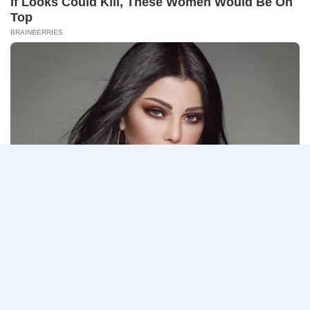
ข้าราชการ 7…
/
สมัคร
กรม
อ่านรายละเอียด
ONLINE
ทรัพยากรธรณี
17
เปิด
–
รับ
31
สมัคร
สิงหาคม
Page
Next
1
2
3
…
5
สอบ
2569
แข่งขัน
navigation
Page
เพื่อ
บรรจุ
ข้าราชการ
28
อัตรา
/
ปวส.
และ
ป.ตรี
หลาย
สาขา
/
สมัคร
ONLINE