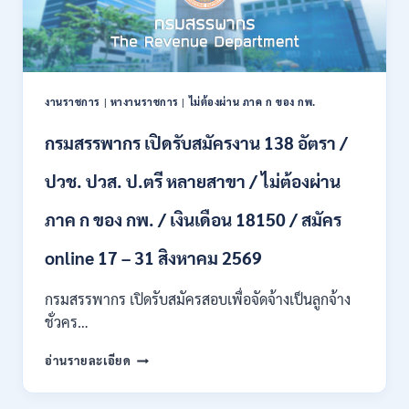
เป็น
พนักงาน
ราชการ
66
อัตรา
งานราชการ
|
หางานราชการ
|
ไม่ต้องผ่าน ภาค ก ของ กพ.
/
ชาย
กรมสรรพากร เปิดรับสมัครงาน 138 อัตรา /
และ
หญิง
ปวช. ปวส. ป.ตรี หลายสาขา / ไม่ต้องผ่าน
/
ไม่
ต้อง
ภาค ก ของ กพ. / เงินเดือน 18150 / สมัคร
ผ่าน
ภาค
online 17 – 31 สิงหาคม 2569
ก
ของ
กรมสรรพากร เปิดรับสมัครสอบเพื่อจัดจ้างเป็นลูกจ้าง
กพ.
ชั่วคร…
/
สมัคร
กรม
อ่านรายละเอียด
10
สรรพากร
–
เปิด
17