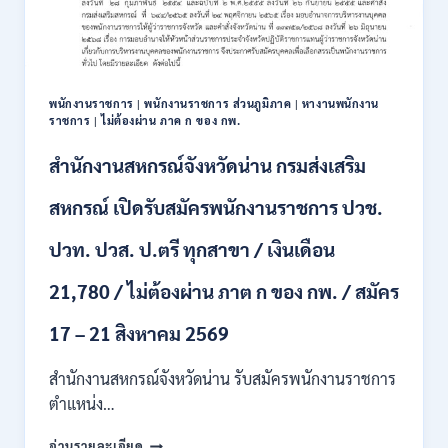
111
อัตรา
/
ปวส.
และ
ป.ตรี
พนักงานราชการ
|
พนักงานราชการ ส่วนภูมิภาค
|
หางานพนักงาน
หลาย
ราชการ
|
ไม่ต้องผ่าน ภาค ก ของ กพ.
สาขา
+
สำนักงานสหกรณ์จังหวัดน่าน กรมส่งเสริม
/
เงิน
สหกรณ์ เปิดรับสมัครพนักงานราชการ ปวช.
เดือน
17700
ปวท. ปวส. ป.ตรี ทุกสาขา / เงินเดือน
–
71500
21,780 / ไม่ต้องผ่าน ภาต ก ของ กพ. / สมัคร
/
ไม่
17 – 21 สิงหาคม 2569
ต้อง
ผ่าน
สำนักงานสหกรณ์จังหวัดน่าน รับสมัครพนักงานราชการ
ภาค
ก
ตำแหน่ง…
ของ
สำนักงาน
กพ.
อ่านรายละเอียด