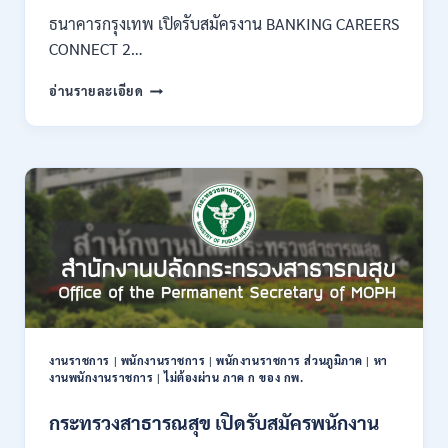
–
ธนาคารกรุงเทพ เปิดรับสมัครงาน BANKING CAREERS
14
CONNECT 2…
สิงหาคม
2569
ธนาคาร
อ่านรายละเอียด
กรุงเทพ
เปิด
รับ
สมัคร
งาน
กว่า
40
ตำแหน่ง
/
ปริญญา
ตรี
หลาย
สาขา
งานราชการ
|
พนักงานราชการ
|
พนักงานราชการ ส่วนภูมิภาค
|
หา
ขึ้น
งานพนักงานราชการ
|
ไม่ต้องผ่าน ภาค ก ของ กพ.
ไป
/
กระทรวงสาธารณสุข เปิดรับสมัครพนักงาน
ยินดี
รับ