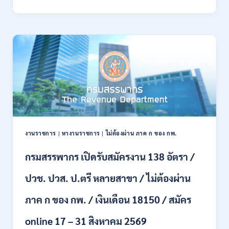
พลาธิการ
ทหาร
บก
เปิด
รับ
สมัคร
บุคคล
พลเรือน
เป็น
พนักงาน
ราชการ
66
อัตรา
งานราชการ
|
หางานราชการ
|
ไม่ต้องผ่าน ภาค ก ของ กพ.
/
ชาย
กรมสรรพากร เปิดรับสมัครงาน 138 อัตรา /
และ
หญิง
ปวช. ปวส. ป.ตรี หลายสาขา / ไม่ต้องผ่าน
/
ไม่
ต้อง
ภาค ก ของ กพ. / เงินเดือน 18150 / สมัคร
ผ่าน
ภาค
online 17 – 31 สิงหาคม 2569
ก