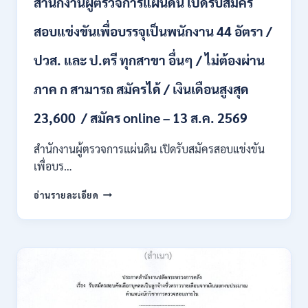
สำนักงานผู้ตรวจการแผ่นดิน เปิดรับสมัคร
หลาย
อัตรา
สอบแข่งขันเพื่อบรรจุเป็นพนักงาน 44 อัตรา /
/
ป.ตรี
ปวส. และ ป.ตรี ทุกสาขา อื่นๆ / ไม่ต้องผ่าน
หลาย
สาขา
ภาค ก สามารถ สมัครได้ / เงินเดือนสูงสุด
+
/
23,600 / สมัคร online – 13 ส.ค. 2569
เงิน
เดือน
สำนักงานผู้ตรวจการแผ่นดิน เปิดรับสมัครสอบแข่งขัน
สูงสุด
21180
เพื่อบร…
/
สมัคร
สำนักงาน
อ่านรายละเอียด
ONLINE
ผู้
15
ตรวจ
ก.ค.
การ
–
แผ่น
7
ดิน
ส.ค.
เปิด
2569
รับ
สมัคร