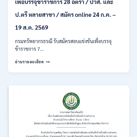
เพื่อบรรจุข้าราชการ 28 อัตรา / ปวส. และ
ภาค
ก
ของ
ป.ตรี หลายสาขา / สมัคร online 24 ก.ค. –
กพ.
/
19 ส.ค. 2569
เงิน
เดือน
กรมทรัพยากรธรณี รับสมัครสอบแข่งขันเพื่อบรรจุ
18150
ข้าราชการ 7…
/
สมัคร
กรม
อ่านรายละเอียด
ONLINE
ทรัพยากรธรณี
17
เปิด
–
รับ
31
สมัคร
สิงหาคม
สอบ
2569
แข่งขัน
เพื่อ
บรรจุ
ข้าราชการ
28
อัตรา
/