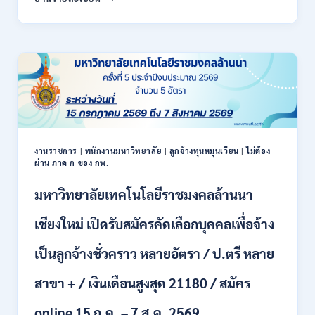
สหกรณ์
/
จังหวัด
สมัคร
น่าน
ONLINE
กรม
17
ส่ง
–
เสริม
28
สหกรณ์
สิงหาคม
เปิด
2569
รับ
สมัคร
พนักงาน
งานราชการ
|
พนักงานมหาวิทยาลัย
|
ลูกจ้างทุนหมุนเวียน
|
ไม่ต้อง
ผ่าน ภาค ก ของ กพ.
ราชการ
ปวช.
มหาวิทยาลัยเทคโนโลยีราชมงคลล้านนา
ปวท.
ปวส.
ป.ตรี
เชียงใหม่ เปิดรับสมัครคัดเลือกบุคคลเพื่อจ้าง
ทุก
สาขา
เป็นลูกจ้างชั่วคราว หลายอัตรา / ป.ตรี หลาย
/
เงิน
สาขา + / เงินเดือนสูงสุด 21180 / สมัคร
เดือน
21,780
online 15 ก.ค. – 7 ส.ค. 2569