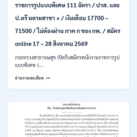
ราชการรูปแบบพิเศษ 111 อัตรา / ปวส. และ
นักศึกษา
จบ
ป.ตรี หลายสาขา + / เงินเดือน 17700 –
ใหม่
/
71500 / ไม่ต้องผ่าน ภาค ก ของ กพ. / สมัคร
สมัคร
ถึง
8
online 17 – 28 สิงหาคม 2569
สิงหาคม
2569
กระทรวงสาธารณสุข เปิดรับสมัครพนักงานราชการรูป
แบบพิเศษ 1…
กระทรวง
อ่านรายละเอียด
สาธารณสุข
เปิด
รับ
สมัคร
พนักงาน
ราชการ
รูป
แบบ
พิเศษ