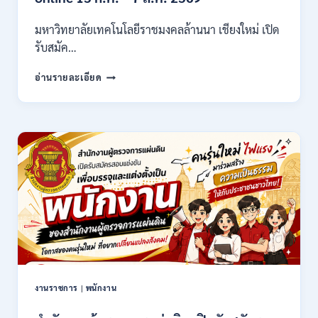
/
ไม่
มหาวิทยาลัยเทคโนโลยีราชมงคลล้านนา เชียงใหม่ เปิด
ต้อง
รับสมัค…
ผ่าน
ภาต
มหาวิทยาลัย
ก
อ่านรายละเอียด
เทคโนโลยี
ของ
ราช
กพ.
มงคล
/
ล้าน
สมัคร
นา
17
เชียงใหม่
–
เปิด
21
รับ
สิงหาคม
สมัคร
2569
คัด
เลือก
บุคคล
เพื่อ
จ้าง
เป็น
งานราชการ
|
พนักงาน
ลูกจ้าง
ชั่วคราว