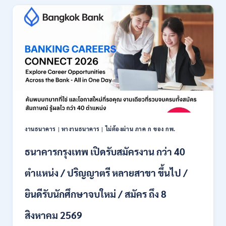
เปิด
รับ
สมัคร
พนักงาน
ปริญญา
ตรี
ทุก
สาขา
/
ไม่
ต้อง
ผ่าน
ภาค
งานธนาคาร
|
หางานธนาคาร
|
ไม่ต้องผ่าน ภาค ก ของ กพ.
ก
ของ
ธนาคารกรุงเทพ เปิดรับสมัครงาน กว่า 40
กพ.
/
ตำแหน่ง / ปริญญาตรี หลายสาขา ขึ้นไป /
เงิน
เดือน
ยินดีรับนักศึกษาจบใหม่ / สมัคร ถึง 8
18,150
/
สิงหาคม 2569
สมัคร
3