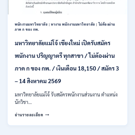
ปวส.
และ
ป.ตรี
หลาย
พนักงานมหาวิทยาลัย
|
หางาน พนักงานมหาวิทยาลัย
|
ไม่ต้องผ่าน
สาขา
ภาค ก ของ กพ.
/
สมัคร
มหาวิทยาลัยแม่โจ้ เชียงใหม่ เปิดรับสมัคร
ONLINE
24
พนักงาน ปริญญาตรี ทุกสาขา / ไม่ต้องผ่าน
ก.ค.
–
ภาค ก ของ กพ. / เงินเดือน 18,150 / สมัคร 3
19
ส.ค.
– 14 สิงหาคม 2569
2569
มหาวิทยาลัยแม่โจ้ รับสมัครพนักงานส่วนงาน ตำแหน่ง
นักวิชา…
มหาวิทยาลัย
อ่านรายละเอียด
แม่
โจ้
เชียงใหม่