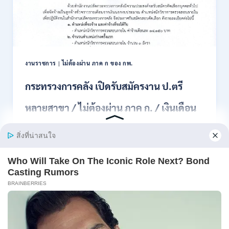
สอบ
แข่งขัน
เพื่อ
บรรจุ
เป็น
พนักงาน
งานราชการ
|
ไม่ต้องผ่าน ภาค ก ของ กพ.
44
อัตรา
กระทรวงการคลัง เปิดรับสมัครงาน ป.ตรี
/
ปวส.
หลายสาขา / ไม่ต้องผ่าน ภาค ก. / เงินเดือน
และ
ป.ตรี
18150 / สมัคร 13 – 25 สิงหาคม 2569
ทุก
สาขา
อื่นๆ
สำนักงานปลัดกระทรวงการคลัง เปิดรับสมัครงาน
/
ตำแหน่งนักวิ…
ไม่
ต้อง
กระทรวง
อ่านรายละเอียด
ผ่าน
การ
ภาค
คลัง
ก
เปิด
สามารถ
รับ