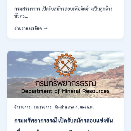
ของ
กรมสรรพากร เปิดรับสมัครสอบเพื่อจัดจ้างเป็นลูกจ้าง
กพ.
ชั่วคร…
/
สมัคร
กรม
อ่านรายละเอียด
10
สรรพากร
–
เปิด
17
รับ
สิงหาคม
สมัคร
2569
งาน
138
อัตรา
/
ปวช.
ปวส.
ป.ตรี
หลาย
สาขา
ข้าราชการ
|
งานราชการ
|
ต้องผ่าน ภาค ก. ของ ก.พ.
/
ไม่
กรมทรัพยากรธรณี เปิดรับสมัครสอบแข่งขัน
ต้อง
ผ่าน