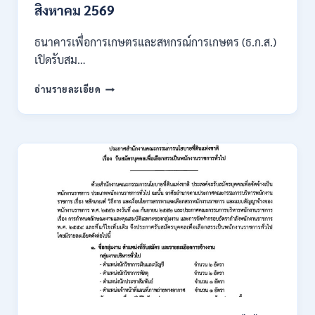
สิงหาคม 2569
ไม่
ต้อง
ผ่าน
ธนาคารเพื่อการเกษตรและสหกรณ์การเกษตร (ธ.ก.ส.)
ภาค
เปิดรับสม…
ก
ของ
ธนาคาร
อ่านรายละเอียด
กพ.
เพื่อ
/
การเกษตร
สมัคร
และ
ONLINE
สหกรณ์
3
การเกษตร
–
(ธ.ก.ส.)
10
เปิด
สิงหาคม
รับ
2569
สมัคร
บุคคล
เพื่อ
เป็น
พนักงาน
หลาย
อัตรา
/