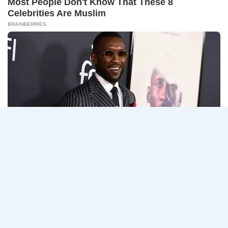
เป็นลูกจ…
ต้อง
ผ่าน
กรม
ภาค
อ่านรายละเอียด
คุม
ก
ประพฤติ
ของ
เปิด
กพ.
รับ
/
Page
Next
1
2
3
สมัค
เงิน
รบ
เดือน
navigation
Page
งาน
21780
ปวช.
/
ปวส.
สมัคร
และ
ONLINE
ป.ตรี
13
หลาย
กรกฎาคม
สาขา
–
/
6
เงิน
สิงหาคม
เดือน
2569
18150
/
ไม่