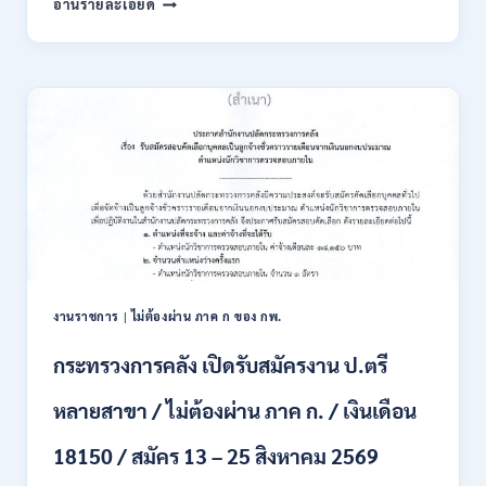
อ่านรายละเอียด
ONLINE
ผู้
15
ตรวจ
ก.ค.
การ
–
แผ่น
7
ดิน
ส.ค.
เปิด
2569
รับ
สมัคร
สอบ
แข่งขัน
เพื่อ
บรรจุ
เป็น
พนักงาน
งานราชการ
|
ไม่ต้องผ่าน ภาค ก ของ กพ.
44
อัตรา
กระทรวงการคลัง เปิดรับสมัครงาน ป.ตรี
/
ปวส.
หลายสาขา / ไม่ต้องผ่าน ภาค ก. / เงินเดือน
และ
ป.ตรี
18150 / สมัคร 13 – 25 สิงหาคม 2569
ทุก
สาขา