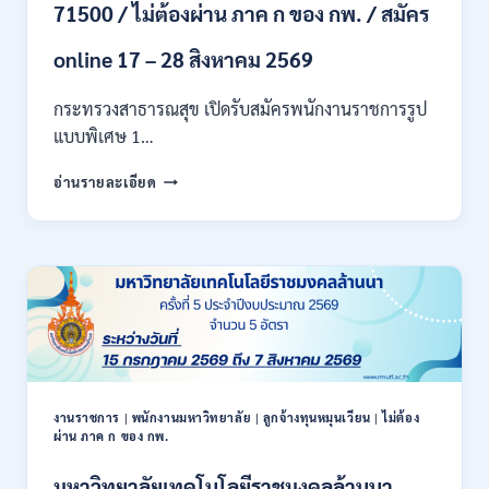
71500 / ไม่ต้องผ่าน ภาค ก ของ กพ. / สมัคร
สมัคร
ถึง
8
online 17 – 28 สิงหาคม 2569
สิงหาคม
2569
กระทรวงสาธารณสุข เปิดรับสมัครพนักงานราชการรูป
แบบพิเศษ 1…
กระทรวง
อ่านรายละเอียด
สาธารณสุข
เปิด
รับ
สมัคร
พนักงาน
ราชการ
รูป
แบบ
พิเศษ
111
อัตรา
งานราชการ
|
พนักงานมหาวิทยาลัย
|
ลูกจ้างทุนหมุนเวียน
|
ไม่ต้อง
ผ่าน ภาค ก ของ กพ.
/
ปวส.
มหาวิทยาลัยเทคโนโลยีราชมงคลล้านนา
และ