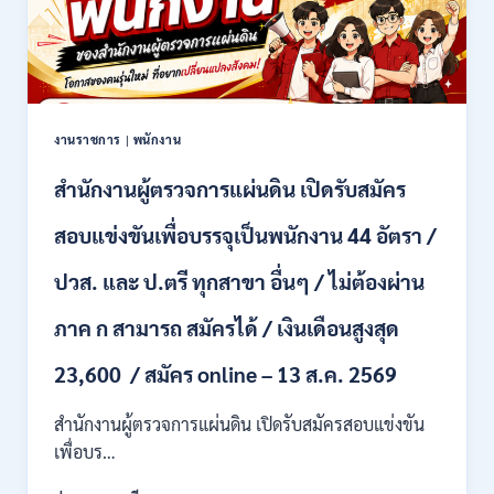
สมัคร
–
คัด
28
เลือก
สิงหาคม
บุคคล
2569
เพื่อ
จ้าง
เป็น
งานราชการ
|
พนักงาน
ลูกจ้าง
ชั่วคราว
สำนักงานผู้ตรวจการแผ่นดิน เปิดรับสมัคร
หลาย
อัตรา
สอบแข่งขันเพื่อบรรจุเป็นพนักงาน 44 อัตรา /
/
ป.ตรี
ปวส. และ ป.ตรี ทุกสาขา อื่นๆ / ไม่ต้องผ่าน
หลาย
สาขา
ภาค ก สามารถ สมัครได้ / เงินเดือนสูงสุด
+
/
23,600 / สมัคร online – 13 ส.ค. 2569
เงิน
เดือน
สำนักงานผู้ตรวจการแผ่นดิน เปิดรับสมัครสอบแข่งขัน
สูงสุด
21180
เพื่อบร…
/
สมัคร
สำนักงาน