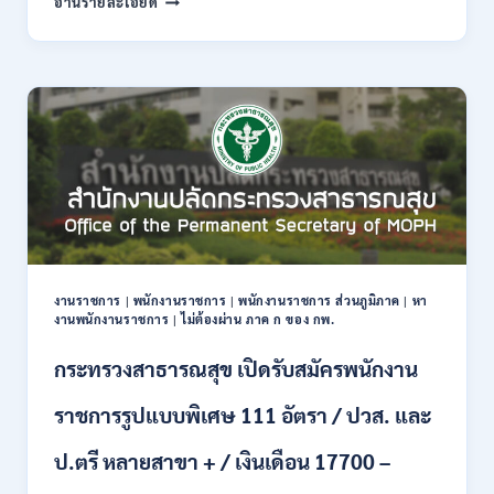
อ่านรายละเอียด
กรุงเทพ
เปิด
รับ
สมัคร
งาน
กว่า
40
ตำแหน่ง
/
ปริญญา
ตรี
หลาย
สาขา
งานราชการ
|
พนักงานราชการ
|
พนักงานราชการ ส่วนภูมิภาค
|
หา
ขึ้น
งานพนักงานราชการ
|
ไม่ต้องผ่าน ภาค ก ของ กพ.
ไป
/
กระทรวงสาธารณสุข เปิดรับสมัครพนักงาน
ยินดี
รับ
ราชการรูปแบบพิเศษ 111 อัตรา / ปวส. และ
นักศึกษา
จบ
ป.ตรี หลายสาขา + / เงินเดือน 17700 –
ใหม่
/