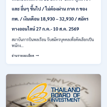
18150
/
และ อื่นๆ ขึ้นไป / ไม่ต้องผ่าน ภาค ก ของ
สมัคร
13
กพ. / เงินเดือน 18,930 – 32,930 / สมัคร
–
25
ทางออนไลน์ 27 ก.ค.- 10 ส.ค. 2569
สิงหาคม
2569
สถาบันการบินพลเรือน รับสมัครบุคคลเพื่อคัดเลือกเป็น
พนักง…
สถาบัน
อ่านรายละเอียด
การ
บิน
พลเรือน
เปิด
รับ
สมัคร
บุคคล
เพื่อ
เป็น
พนักงาน
11