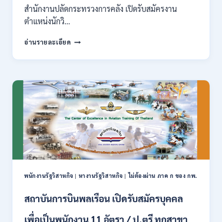
อื่นๆ
สำนักงานปลัดกระทรวงการคลัง เปิดรับสมัครงาน
/
ตำแหน่งนักวิ…
ไม่
ต้อง
กระทรวง
อ่านรายละเอียด
ผ่าน
การ
ภาค
คลัง
ก
เปิด
สามารถ
รับ
สมัคร
สมัคร
ได้
งาน
/
ป.ตรี
เงิน
หลาย
เดือน
สาขา
สูงสุด
/
23,600
ไม่
/
ต้อง
สมัคร
ผ่าน
ONLINE
พนักงานรัฐวิสาหกิจ
|
หางานรัฐวิสาหกิจ
|
ไม่ต้องผ่าน ภาค ก ของ กพ.
ภาค
–
ก.
13
สถาบันการบินพลเรือน เปิดรับสมัครบุคคล
/
ส.ค.
เงิน
2569
เพื่อเป็นพนักงาน 11 อัตรา / ป.ตรี ทุกสาขา
เดือน