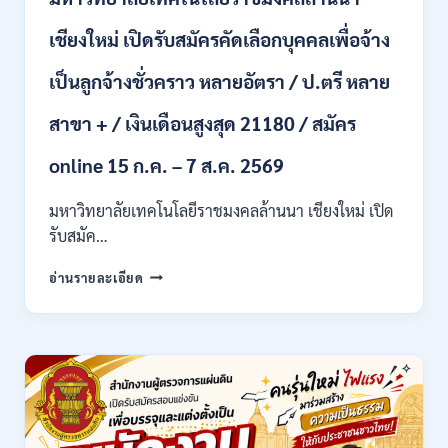
ป.ตรี
หลาย
เชียงใหม่ เปิดรับสมัครคัดเลือกบุคคลเพื่อจ้าง
สาขา
+
เป็นลูกจ้างชั่วคราว หลายอัตรา / ป.ตรี หลาย
/
เงิน
สาขา + / เงินเดือนสูงสุด 21180 / สมัคร
เดือน
17700
online 15 ก.ค. – 7 ส.ค. 2569
–
71500
มหาวิทยาลัยเทคโนโลยีราชมงคลล้านนา เชียงใหม่ เปิด
/
รับสมัค…
ไม่
ต้อง
มหาวิทยาลัย
ผ่าน
อ่านรายละเอียด
เทคโนโลยี
ภาค
ราช
ก
มงคล
ของ
ล้าน
กพ.
นา
/
เชียงใหม่
สมัคร
เปิด
ONLINE
รับ
17