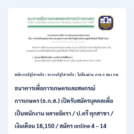
ส่ง
32,930
เสริม
/
การ
สมัคร
ลงทุน
ทาง
(BOI)
ออนไลน์
เปิด
27
รับ
ก.ค.-
สมัคร
10
พนักงาน
ส.ค.
ราชการ
2569
10
อัตรา
/
พนักงานรัฐวิสาหกิจ
|
หางานรัฐวิสาหกิจ
|
ไม่ต้องผ่าน ภาค ก ของ กพ.
ปวส.
ป.ตรี
ธนาคารเพื่อการเกษตรและสหกรณ์
หลาย
สาขา
การเกษตร (ธ.ก.ส.) เปิดรับสมัครบุคคลเพื่อ
/
เงิน
เป็นพนักงาน หลายอัตรา / ป.ตรี ทุกสาขา /
เดือน
สูงสุด
เงินเดือน 18,150 / สมัคร online 4 – 14
21780
/