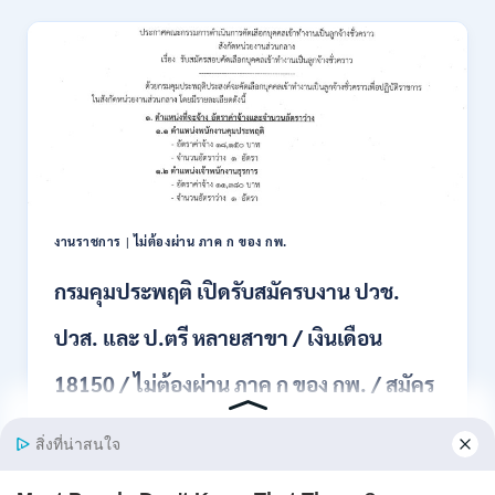
ที่ดิน
แห่ง
ชาติ
(สคทช.)
เปิด
รับ
สมัคร
บุคคล
เพื่อ
เป็น
พนักงาน
งานราชการ
|
ไม่ต้องผ่าน ภาค ก ของ กพ.
ราชการ
หลาย
กรมคุมประพฤติ เปิดรับสมัครบงาน ปวช.
ตำแหน่ง
/
ปวส. และ ป.ตรี หลายสาขา / เงินเดือน
ป.ตรี
ทุก
18150 / ไม่ต้องผ่าน ภาค ก ของ กพ. / สมัคร
สาขา
และ
20 กรกฎาคม – 13 สิงหาคม 2569
อื่นๆ
/
กรมคุมประพฤติ เปิดรับสมัครสอบคัดเลือกเพื่อบรรจุ
ไม่