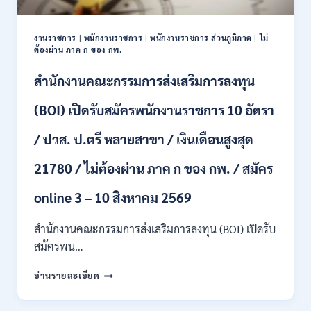
อัตรา
/
งานราชการ
|
พนักงานราชการ
|
พนักงานราชการ ส่วนภูมิภาค
|
ไม่
ป.ตรี
ต้องผ่าน ภาค ก ของ กพ.
ทุก
สาขา
สำนักงานคณะกรรมการส่งเสริมการลงทุน
และ
อื่นๆ
(BOI) เปิดรับสมัครพนักงานราชการ 10 อัตรา
ขึ้น
ไป
/ ปวส. ป.ตรี หลายสาขา / เงินเดือนสูงสุด
/
ไม่
21780 / ไม่ต้องผ่าน ภาค ก ของ กพ. / สมัคร
ต้อง
ผ่าน
ภาค
online 3 – 10 สิงหาคม 2569
ก
ของ
สำนักงานคณะกรรมการส่งเสริมการลงทุน (BOI) เปิดรับ
กพ.
สมัครพน…
/
เงิน
สำนักงาน
อ่านรายละเอียด
เดือน
คณะ
18,930
กรรมการ
–