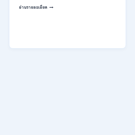
ของ
กระทรวง
อ่านรายละเอียด
กพ.
การ
/
คลัง
สมัคร
เปิด
17
รับ
–
สมัคร
21
งาน
สิงหาคม
ป.ตรี
2569
หลาย
สาขา
/
ไม่
ต้อง
ผ่าน
ภาค
ก.
/
เงิน
เดือน
18150
/
สมัคร