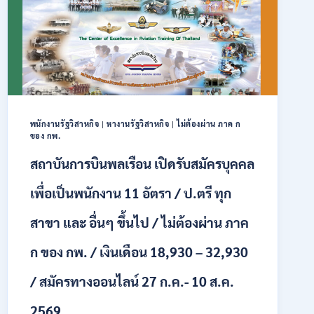
สมัคร
คัด
เลือก
บุคคล
เพื่อ
จ้าง
เป็น
ลูกจ้าง
พนักงานรัฐวิสาหกิจ
|
หางานรัฐวิสาหกิจ
|
ไม่ต้องผ่าน ภาค ก
ชั่วคราว
ของ กพ.
หลาย
อัตรา
สถาบันการบินพลเรือน เปิดรับสมัครบุคคล
/
ป.ตรี
เพื่อเป็นพนักงาน 11 อัตรา / ป.ตรี ทุก
หลาย
สาขา
สาขา และ อื่นๆ ขึ้นไป / ไม่ต้องผ่าน ภาค
+
/
ก ของ กพ. / เงินเดือน 18,930 – 32,930
เงิน
เดือน
/ สมัครทางออนไลน์ 27 ก.ค.- 10 ส.ค.
สูงสุด
21180
/
2569