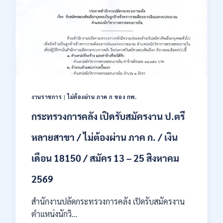
สหกรณ์
เปิด
รับ
สมัคร
พนักงาน
ราชการ
ปวช.
ปวท.
ปวส.
ป.ตรี
งานราชการ
|
ไม่ต้องผ่าน ภาค ก ของ กพ.
ทุก
กระทรวงการคลัง เปิดรับสมัครงาน ป.ตรี
สาขา
/
หลายสาขา / ไม่ต้องผ่าน ภาค ก. / เงิน
เงิน
เดือน
เดือน 18150 / สมัคร 13 – 25 สิงหาคม
21,780
/
ไม่
2569
ต้อง
ผ่าน
สำนักงานปลัดกระทรวงการคลัง เปิดรับสมัครงาน
ภาต
ตำแหน่งนักวิ…
ก