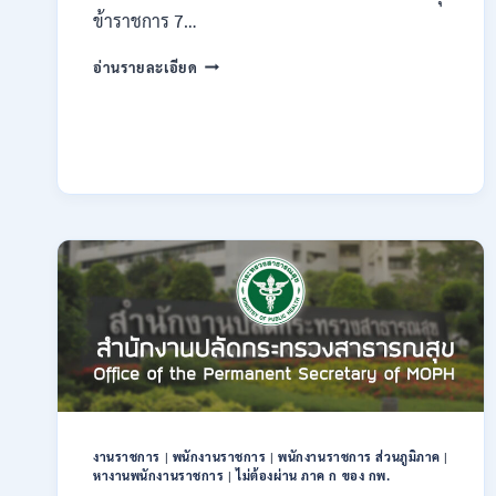
ข้าราชการ 7…
กรม
อ่านรายละเอียด
ทรัพยากรธรณี
เปิด
รับ
สมัคร
สอบ
แข่งขัน
เพื่อ
บรรจุ
ข้าราชการ
28
อัตรา
/
ปวส.
และ
ป.ตรี
หลาย
สาขา
งานราชการ
|
พนักงานราชการ
|
พนักงานราชการ ส่วนภูมิภาค
|
/
หางานพนักงานราชการ
|
ไม่ต้องผ่าน ภาค ก ของ กพ.
สมัคร