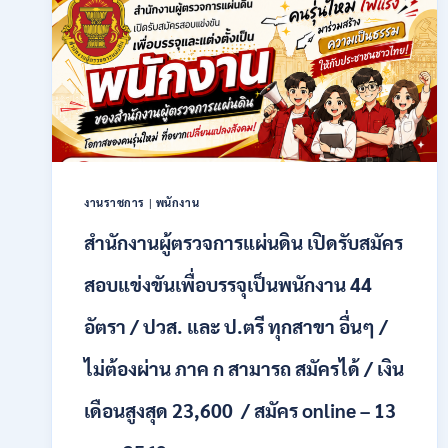
ราชการ
รูป
แบบ
พิเศษ
111
อัตรา
/
ปวส.
และ
ป.ตรี
งานราชการ
|
พนักงาน
หลาย
สาขา
สำนักงานผู้ตรวจการแผ่นดิน เปิดรับสมัคร
+
/
สอบแข่งขันเพื่อบรรจุเป็นพนักงาน 44
เงิน
เดือน
อัตรา / ปวส. และ ป.ตรี ทุกสาขา อื่นๆ /
17700
–
ไม่ต้องผ่าน ภาค ก สามารถ สมัครได้ / เงิน
71500
/
เดือนสูงสุด 23,600 / สมัคร online – 13
ไม่
ต้อง