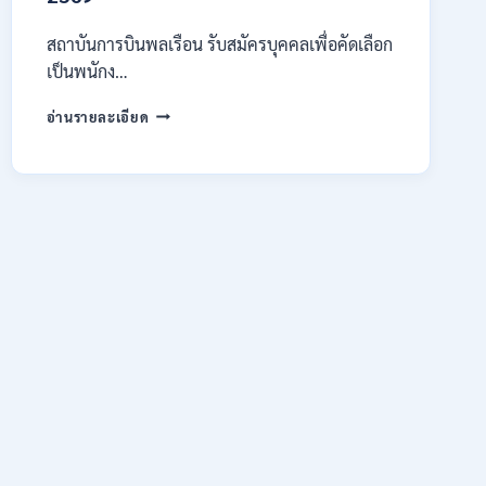
สมัคร
ONLINE
สถาบันการบินพลเรือน รับสมัครบุคคลเพื่อคัดเลือก
15
เป็นพนักง…
ก.ค.
–
สถาบัน
อ่านรายละเอียด
7
การ
ส.ค.
บิน
2569
พลเรือน
เปิด
รับ
สมัคร
บุคคล
เพื่อ
เป็น
พนักงาน
11
อัตรา
/
ป.ตรี
ทุก
สาขา
และ