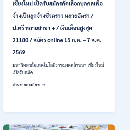
เชียงใหม่ เปิดรับสมัครคัดเลือกบุคคลเพื่อ
รับ
นักศึกษา
จ้างเป็นลูกจ้างชั่วคราว หลายอัตรา /
จบ
ใหม่
ป.ตรี หลายสาขา + / เงินเดือนสูงสุด
/
สมัคร
21180 / สมัคร online 15 ก.ค. – 7 ส.ค.
ถึง
8
2569
สิงหาคม
2569
มหาวิทยาลัยเทคโนโลยีราชมงคลล้านนา เชียงใหม่
เปิดรับสมัค…
มหาวิทยาลัย
อ่านรายละเอียด
เทคโนโลยี
ราช
มงคล
ล้าน
นา
เชียงใหม่
เปิด
รับ