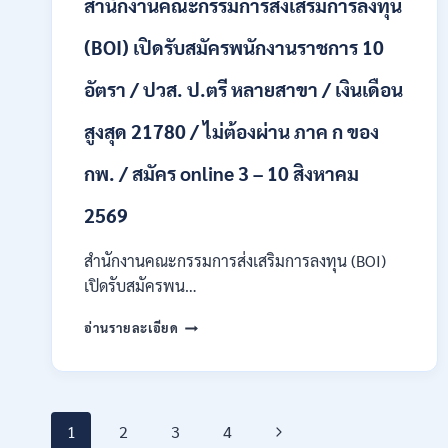
สำนักงานคณะกรรมการส่งเสริมการลงทุน
/
ปวส.
และ
(BOI) เปิดรับสมัครพนักงานราชการ 10
ป.ตรี
ทุก
อัตรา / ปวส. ป.ตรี หลายสาขา / เงินเดือน
สาขา
อื่นๆ
สูงสุด 21780 / ไม่ต้องผ่าน ภาค ก ของ
/
ไม่
กพ. / สมัคร online 3 – 10 สิงหาคม
ต้อง
ผ่าน
2569
ภาค
ก
สำนักงานคณะกรรมการส่งเสริมการลงทุน (BOI)
สามารถ
สมัคร
เปิดรับสมัครพน…
ได้
สำนักงาน
/
อ่านรายละเอียด
คณะ
เงิน
กรรมการ
เดือน
ส่ง
สูงสุด
เสริม
23,600
Page
การ
/
Next
1
2
3
4
ลงทุน
สมัคร