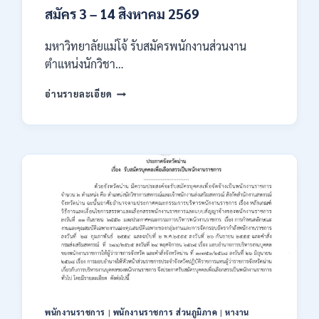
สมัคร 3 – 14 สิงหาคม 2569
มหาวิทยาลัยแม่โจ้ รับสมัครพนักงานส่วนงาน
ตำแหน่งนักวิชา…
มหาวิทยาลัย
อ่านรายละเอียด
แม่
โจ้
เชียงใหม่
เปิด
รับ
สมัคร
พนักงาน
ปริญญา
ตรี
ทุก
สาขา
/
ไม่
ต้อง
ผ่าน
พนักงานราชการ
|
พนักงานราชการ ส่วนภูมิภาค
|
หางาน
ภาค