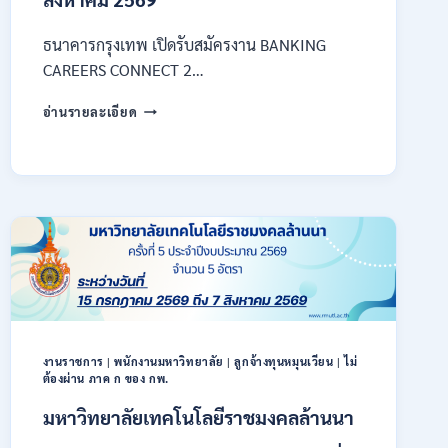
ธนาคารกรุงเทพ เปิดรับสมัครงาน BANKING
CAREERS CONNECT 2…
ธนาคาร
อ่านรายละเอียด
กรุงเทพ
เปิด
รับ
สมัคร
งาน
กว่า
40
ตำแหน่ง
/
ปริญญา
ตรี
หลาย
งานราชการ
|
พนักงานมหาวิทยาลัย
|
ลูกจ้างทุนหมุนเวียน
|
ไม่
สาขา
ต้องผ่าน ภาค ก ของ กพ.
ขึ้น
ไป
มหาวิทยาลัยเทคโนโลยีราชมงคลล้านนา
/
ยินดี