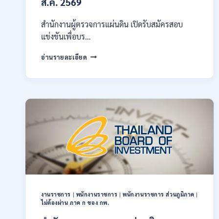
ส.ค. 2569
ผ่าน
ภาค
ก
สำนักงานผู้ตรวจการแผ่นดิน เปิดรับสมัครสอบ
ของ
แข่งขันเพื่อบร…
กพ.
/
สำนักงาน
อ่านรายละเอียด
สมัคร
ผู้
ONLINE
ตรวจ
17
การ
–
แผ่น
28
ดิน
สิงหาคม
เปิด
2569
รับ
สมัคร
สอบ
แข่งขัน
เพื่อ
บรรจุ
เป็น
พนักงาน
งานราชการ
|
พนักงานราชการ
|
พนักงานราชการ ส่วนภูมิภาค
|
44
ไม่ต้องผ่าน ภาค ก ของ กพ.
อัตรา