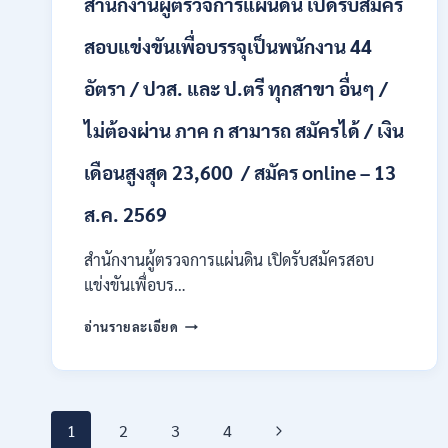
สำนักงานผู้ตรวจการแผ่นดิน เปิดรับสมัคร
+
/
สอบแข่งขันเพื่อบรรจุเป็นพนักงาน 44
เงิน
เดือน
อัตรา / ปวส. และ ป.ตรี ทุกสาขา อื่นๆ /
17700
–
ไม่ต้องผ่าน ภาค ก สามารถ สมัครได้ / เงิน
71500
/
เดือนสูงสุด 23,600 / สมัคร online – 13
ไม่
ต้อง
ส.ค. 2569
ผ่าน
ภาค
ก
สำนักงานผู้ตรวจการแผ่นดิน เปิดรับสมัครสอบ
ของ
แข่งขันเพื่อบร…
กพ.
/
สำนักงาน
อ่านรายละเอียด
สมัคร
ผู้
ONLINE
ตรวจ
17
การ
–
แผ่น
28
Page
ดิน
Next
1
2
3
4
สิงหาคม
เปิด