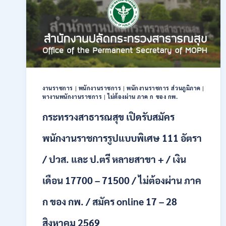
28
อัตรา
/
ปวส.
และ
ป.ตรี
หลาย
สาขา
งานราชการ
|
พนักงานราชการ
|
พนักงานราชการ ส่วนภูมิภาค
|
/
หางานพนักงานราชการ
|
ไม่ต้องผ่าน ภาค ก ของ กพ.
สมัคร
ONLINE
กระทรวงสาธารณสุข เปิดรับสมัคร
24
ก.ค.
พนักงานราชการรูปแบบพิเศษ 111 อัตรา
–
19
/ ปวส. และ ป.ตรี หลายสาขา + / เงิน
ส.ค.
2569
เดือน 17700 – 71500 / ไม่ต้องผ่าน ภาค
ก ของ กพ. / สมัคร online 17 – 28
สิงหาคม 2569