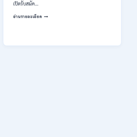
เปิดรับสมัค…
มหาวิทยาลัย
อ่านรายละเอียด
เทคโนโลยี
ราช
มงคล
ล้าน
นา
เชียงใหม่
เปิด
รับ
สมัคร
คัด
เลือก
บุคคล
เพื่อ
จ้าง
เป็น
ลูกจ้าง
ชั่วคราว
หลาย
อัตรา