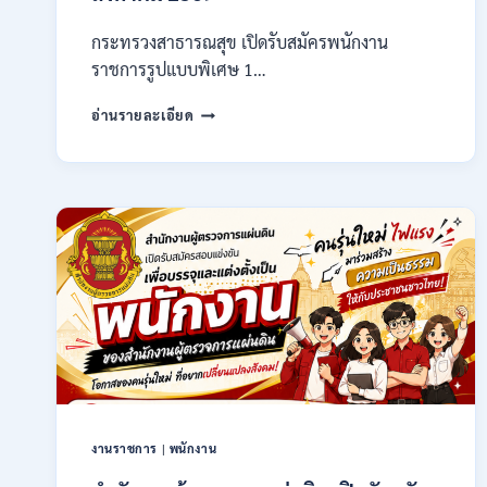
กระทรวงสาธารณสุข เปิดรับสมัครพนักงาน
ราชการรูปแบบพิเศษ 1…
กระทรวง
อ่านรายละเอียด
สาธารณสุข
เปิด
รับ
สมัคร
พนักงาน
ราชการ
รูป
แบบ
พิเศษ
111
อัตรา
/
ปวส.
และ
ป.ตรี
งานราชการ
|
พนักงาน
หลาย
สาขา