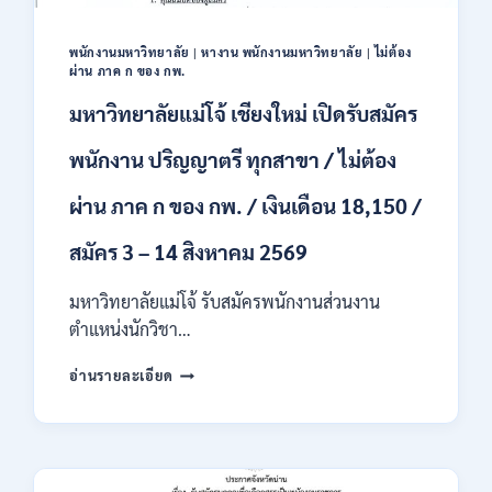
ชาย
และ
หญิง
พนักงานมหาวิทยาลัย
|
หางาน พนักงานมหาวิทยาลัย
|
ไม่ต้อง
ผ่าน ภาค ก ของ กพ.
/
ไม่
มหาวิทยาลัยแม่โจ้ เชียงใหม่ เปิดรับสมัคร
ต้อง
ผ่าน
พนักงาน ปริญญาตรี ทุกสาขา / ไม่ต้อง
ภาค
ก
ผ่าน ภาค ก ของ กพ. / เงินเดือน 18,150 /
ของ
กพ.
สมัคร 3 – 14 สิงหาคม 2569
/
สมัคร
10
มหาวิทยาลัยแม่โจ้ รับสมัครพนักงานส่วนงาน
–
ตำแหน่งนักวิชา…
17
สิงหาคม
มหาวิทยาลัย
อ่านรายละเอียด
2569
แม่
โจ้
เชียงใหม่
เปิด
รับ