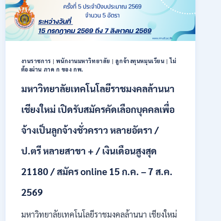
40
ตำแหน่ง
/
ปริญญา
ตรี
หลาย
งานราชการ
|
พนักงานมหาวิทยาลัย
|
ลูกจ้างทุนหมุนเวียน
|
ไม่
สาขา
ต้องผ่าน ภาค ก ของ กพ.
ขึ้น
ไป
มหาวิทยาลัยเทคโนโลยีราชมงคลล้านนา
/
ยินดี
เชียงใหม่ เปิดรับสมัครคัดเลือกบุคคลเพื่อ
รับ
นักศึกษา
จ้างเป็นลูกจ้างชั่วคราว หลายอัตรา /
จบ
ใหม่
ป.ตรี หลายสาขา + / เงินเดือนสูงสุด
/
สมัคร
21180 / สมัคร online 15 ก.ค. – 7 ส.ค.
ถึง
8
2569
สิงหาคม
2569
มหาวิทยาลัยเทคโนโลยีราชมงคลล้านนา เชียงใหม่