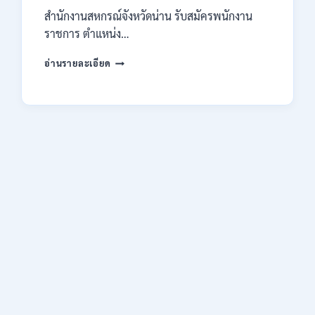
14
สำนักงานสหกรณ์จังหวัดน่าน รับสมัครพนักงาน
สิงหาคม
2569
ราชการ ตำแหน่ง…
สำนักงาน
อ่านรายละเอียด
สหกรณ์
จังหวัด
น่าน
กรม
ส่ง
เสริม
สหกรณ์
เปิด
รับ
สมัคร
พนักงาน
ราชการ
ปวช.
ปวท.
ปวส.
ป.ตรี
ทุก
สาขา