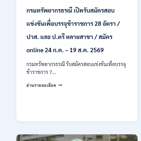
สาขา
กรมทรัพยากรธรณี เปิดรับสมัครสอบ
/
ไม่
ต้อง
แข่งขันเพื่อบรรจุข้าราชการ 28 อัตรา /
ผ่าน
ภาค
ปวส. และ ป.ตรี หลายสาขา / สมัคร
ก
ของ
online 24 ก.ค. – 19 ส.ค. 2569
กพ.
/
กรมทรัพยากรธรณี รับสมัครสอบแข่งขันเพื่อบรรจุ
สมัคร
ข้าราชการ 7…
ทาง
EMAIL
กรม
บัดนี้
อ่านรายละเอียด
ทรัพยากรธรณี
–
เปิด
21
รับ
สิงหาคม
สมัคร
2569
สอบ
แข่งขัน
เพื่อ
บรรจุ
ข้าราชการ