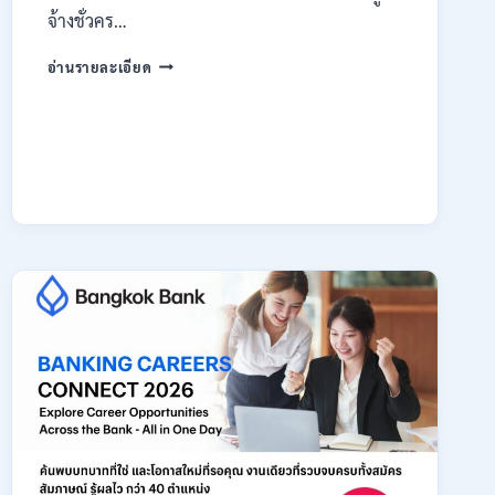
จ้างชั่วคร…
กรม
อ่านรายละเอียด
สรรพากร
เปิด
รับ
สมัคร
งาน
138
อัตรา
/
ปวช.
ปวส.
ป.ตรี
หลาย
สาขา
/
ไม่
ต้อง
ผ่าน
ภาค
ก