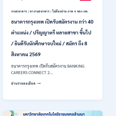
ของ
กพ.
งานธนาคาร
|
หางานธนาคาร
|
ไม่ต้องผ่าน ภาค ก ของ กพ.
/
เงิน
ธนาคารกรุงเทพ เปิดรับสมัครงาน กว่า 40
เดือน
18150
ตำแหน่ง / ปริญญาตรี หลายสาขา ขึ้นไป
/
สมัคร
/ ยินดีรับนักศึกษาจบใหม่ / สมัคร ถึง 8
ONLINE
17
สิงหาคม 2569
–
31
สิงหาคม
ธนาคารกรุงเทพ เปิดรับสมัครงาน BANKING
2569
CAREERS CONNECT 2…
ธนาคาร
อ่านรายละเอียด
กรุงเทพ
เปิด
รับ
สมัคร
งาน
กว่า