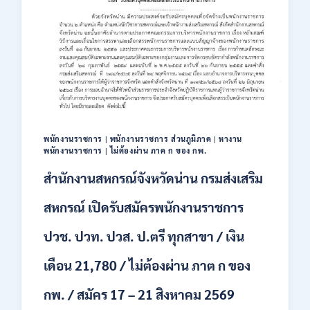
สมัคร
พนักงาน
ปริญญา
ตรี
ทุก
สาขา
/
ไม่
ต้อง
ผ่าน
พนักงานราชการ
|
พนักงานราชการ ส่วนภูมิภาค
|
หางาน
ภาค
พนักงานราชการ
|
ไม่ต้องผ่าน ภาค ก ของ กพ.
ก
ของ
สำนักงานสหกรณ์จังหวัดน่าน กรมส่งเสริม
กพ.
/
สหกรณ์ เปิดรับสมัครพนักงานราชการ
เงิน
เดือน
ปวช. ปวท. ปวส. ป.ตรี ทุกสาขา / เงิน
18,150
/
เดือน 21,780 / ไม่ต้องผ่าน ภาต ก ของ
สมัคร
3
กพ. / สมัคร 17 – 21 สิงหาคม 2569
–