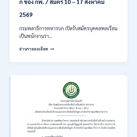
ก ของ กพ. / สมัคร 10 – 17 สิงหาคม
2569
กรมพลาธิการทหารบก เปิดรับสมัครบุคคลพลเรือน
เป็นพนักงานรา…
กรม
อ่านรายละเอียด
พลาธิการ
ทหาร
บก
เปิด
รับ
สมัคร
บุคคล
พลเรือน
เป็น
พนักงาน
ราชการ
66
อัตรา
/