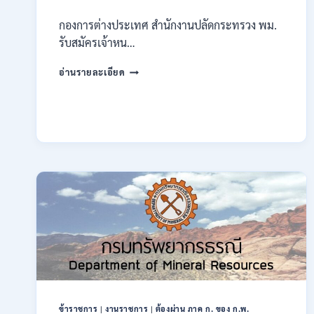
กองการต่างประเทศ สำนักงานปลัดกระทรวง พม.
รับสมัครเจ้าหน…
กระทรวง
อ่านรายละเอียด
การ
พัฒนา
สังคม
และ
ความ
มั่นคง
ของ
มนุษย์
เปิด
รับ
สมัคร
บุคคล
เพื่อ
ปฏิบัติ
งาน
ป.ตรี
ทุก
ข้าราชการ
|
งานราชการ
|
ต้องผ่าน ภาค ก. ของ ก.พ.