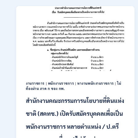
เปิด
รับ
สมัคร
บุคคล
เพื่อ
เป็น
พนักงาน
11
อัตรา
/
ป.ตรี
ทุก
สาขา
และ
งานราชการ
|
พนักงานราชการ
|
หางานพนักงานราชการ
|
ไม่
ต้องผ่าน ภาค ก ของ กพ.
อื่นๆ
ขึ้น
สำนักงานคณะกรรมการนโยบายที่ดินแห่ง
ไป
/
ชาติ (สคทช.) เปิดรับสมัครบุคคลเพื่อเป็น
ไม่
ต้อง
พนักงานราชการ หลายตำแหน่ง / ป.ตรี
ผ่าน
ภาค