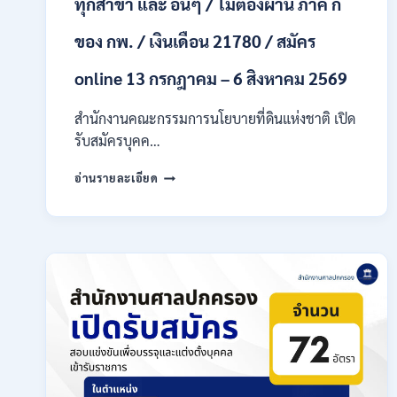
ทุกสาขา และ อื่นๆ / ไม่ต้องผ่าน ภาค ก
ก
ของ
กพ.
ของ กพ. / เงินเดือน 21780 / สมัคร
/
เงิน
online 13 กรกฎาคม – 6 สิงหาคม 2569
เดือน
18,930
สำนักงานคณะกรรมการนโยบายที่ดินแห่งชาติ เปิด
–
รับสมัครบุคค…
32,930
/
สำนักงาน
อ่านรายละเอียด
สมัคร
คณะ
ทาง
กรรมการ
ออนไลน์
นโยบาย
27
ที่ดิน
ก.ค.-
แห่ง
10
ชาติ
ส.ค.
(สคทช.)
2569
เปิด
รับ
สมัคร
บุคคล
เพื่อ