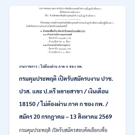
เสริม
23,600
การ
/
ลงทุน
สมัคร
(BOI)
ONLINE
เปิด
–
รับ
13
สมัคร
ส.ค.
พนักงาน
2569
ราชการ
10
อัตรา
งานราชการ
|
ไม่ต้องผ่าน ภาค ก ของ กพ.
/
ปวส.
กรมคุมประพฤติ เปิดรับสมัครบงาน ปวช.
ป.ตรี
หลาย
ปวส. และ ป.ตรี หลายสาขา / เงินเดือน
สาขา
/
18150 / ไม่ต้องผ่าน ภาค ก ของ กพ. /
เงิน
เดือน
สมัคร 20 กรกฎาคม – 13 สิงหาคม 2569
สูงสุด
21780
/
กรมคุมประพฤติ เปิดรับสมัครสอบคัดเลือกเพื่อ