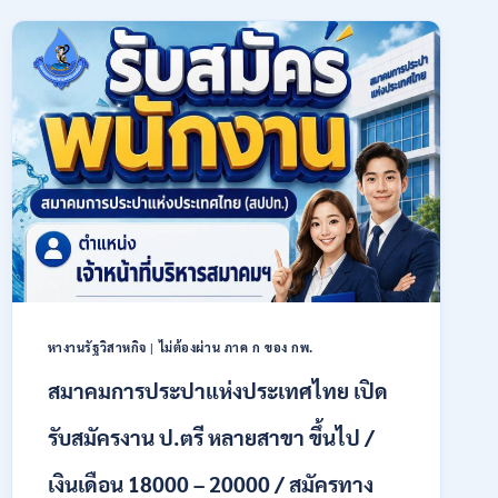
การเกษตร
(ธ.ก.ส.)
เปิด
รับ
สมัคร
บุคคล
เพื่อ
เป็น
พนักงาน
หลาย
อัตรา
/
ป.ตรี
ทุก
สาขา
หางานรัฐวิสาหกิจ
|
ไม่ต้องผ่าน ภาค ก ของ กพ.
/
เงิน
สมาคมการประปาแห่งประเทศไทย เปิด
เดือน
18,150
รับสมัครงาน ป.ตรี หลายสาขา ขึ้นไป /
/
สมัคร
เงินเดือน 18000 – 20000 / สมัครทาง
ONLINE