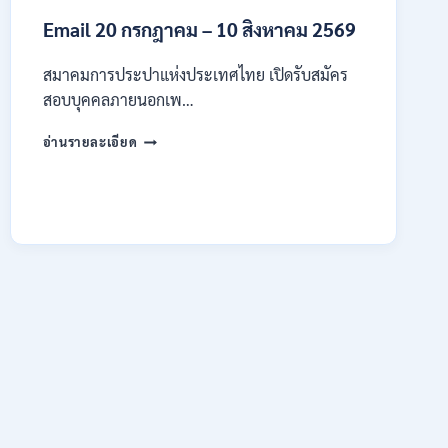
4
Email 20 กรกฎาคม – 10 สิงหาคม 2569
–
14
สิงหาคม
สมาคมการประปาแห่งประเทศไทย เปิดรับสมัคร
2569
สอบบุคคลภายนอกเพ…
สมาคม
อ่านรายละเอียด
การ
ประปา
แห่ง
ประเทศไทย
เปิด
รับ
สมัคร
งาน
ป.ตรี
หลาย
สาขา
ขึ้น
ไป
/
เงิน