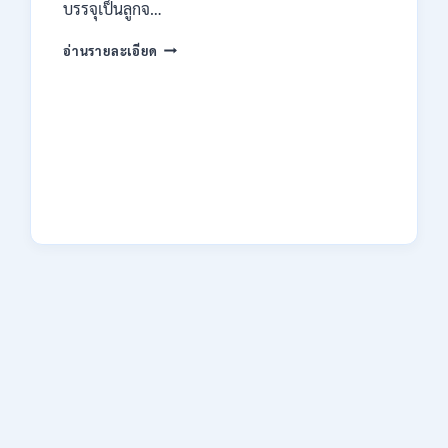
ไม่
บรรจุเป็นลูกจ…
ต้อง
ผ่าน
กรม
อ่านรายละเอียด
ภาค
คุม
ก
ประพฤติ
ของ
เปิด
กพ.
รับ
/
สมัค
สมัคร
รบ
ONLINE
งาน
3
ปวช.
–
ปวส.
10
และ
สิงหาคม
ป.ตรี
2569
หลาย
สาขา
/
เงิน
เดือน
18150
/
ไม่
ต้อง