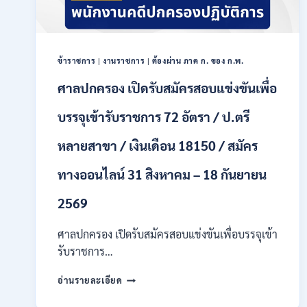
เป็น
พนักงาน
ราชการ
หลาย
ตำแหน่ง
ข้าราชการ
|
งานราชการ
|
ต้องผ่าน ภาค ก. ของ ก.พ.
/
ศาลปกครอง เปิดรับสมัครสอบแข่งขันเพื่อ
ป.ตรี
ทุก
บรรจุเข้ารับราชการ 72 อัตรา / ป.ตรี
สาขา
และ
อื่นๆ
หลายสาขา / เงินเดือน 18150 / สมัคร
/
ไม่
ทางออนไลน์ 31 สิงหาคม – 18 กันยายน
ต้อง
ผ่าน
2569
ภาค
ก
ศาลปกครอง เปิดรับสมัครสอบแข่งขันเพื่อบรรจุเข้า
ของ
รับราชการ…
กพ.
/
ศาล
เงิน
อ่านรายละเอียด
ปกครอง
เดือน
เปิด
21780