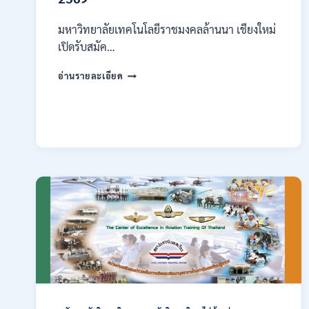
มหาวิทยาลัยเทคโนโลยีราชมงคลล้านนา เชียงใหม่
เปิดรับสมัค…
มหาวิทยาลัย
อ่านรายละเอียด
เทคโนโลยี
ราช
มงคล
ล้าน
นา
เชียงใหม่
เปิด
รับ
สมัคร
คัด
เลือก
บุคคล
เพื่อ
จ้าง
เป็น
ลูกจ้าง
ชั่วคราว