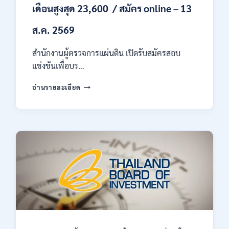
เดือนสูงสุด 23,600 / สมัคร online – 13
ส.ค. 2569
สำนักงานผู้ตรวจการแผ่นดิน เปิดรับสมัครสอบ
แข่งขันเพื่อบร…
สำนักงาน
อ่านรายละเอียด
ผู้
ตรวจ
การ
แผ่น
ดิน
เปิด
รับ
สมัคร
สอบ
แข่งขัน
เพื่อ
บรรจุ
เป็น
พนักงาน