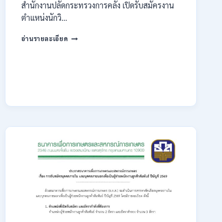
สำนักงานปลัดกระทรวงการคลัง เปิดรับสมัครงาน
ตำแหน่งนักวิ…
กระทรวง
อ่านรายละเอียด
การ
คลัง
เปิด
รับ
สมัคร
งาน
ป.ตรี
หลาย
สาขา
/
ไม่
ต้อง
ผ่าน
ภาค
ก.
/
เงิน
เดือน