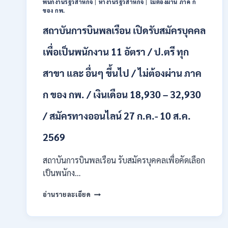
พนักงานรัฐวิสาหกิจ
|
หางานรัฐวิสาหกิจ
|
ไม่ต้องผ่าน ภาค ก
หลาย
ของ กพ.
อัตรา
สถาบันการบินพลเรือน เปิดรับสมัครบุคคล
/
ป.ตรี
หลาย
เพื่อเป็นพนักงาน 11 อัตรา / ป.ตรี ทุก
สาขา
+
สาขา และ อื่นๆ ขึ้นไป / ไม่ต้องผ่าน ภาค
/
เงิน
ก ของ กพ. / เงินเดือน 18,930 – 32,930
เดือน
สูงสุด
/ สมัครทางออนไลน์ 27 ก.ค.- 10 ส.ค.
21180
/
2569
สมัคร
ONLINE
สถาบันการบินพลเรือน รับสมัครบุคคลเพื่อคัดเลือก
15
ก.ค.
เป็นพนักง…
–
7
สถาบัน
อ่านรายละเอียด
ส.ค.
การ
2569
บิน
พลเรือน