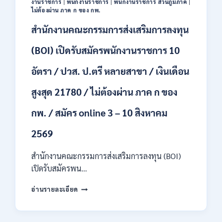
งานราชการ
|
พนักงานราชการ
|
พนักงานราชการ ส่วนภูมิภาค
|
44
ไม่ต้องผ่าน ภาค ก ของ กพ.
อัตรา
สำนักงานคณะกรรมการส่งเสริมการลงทุน
/
ปวส.
และ
(BOI) เปิดรับสมัครพนักงานราชการ 10
ป.ตรี
ทุก
อัตรา / ปวส. ป.ตรี หลายสาขา / เงินเดือน
สาขา
อื่นๆ
สูงสุด 21780 / ไม่ต้องผ่าน ภาค ก ของ
/
ไม่
กพ. / สมัคร online 3 – 10 สิงหาคม
ต้อง
ผ่าน
2569
ภาค
ก
สำนักงานคณะกรรมการส่งเสริมการลงทุน (BOI)
สามารถ
สมัคร
เปิดรับสมัครพน…
ได้
สำนักงาน
/
อ่านรายละเอียด
คณะ
เงิน
กรรมการ
เดือน
ส่ง
สูงสุด