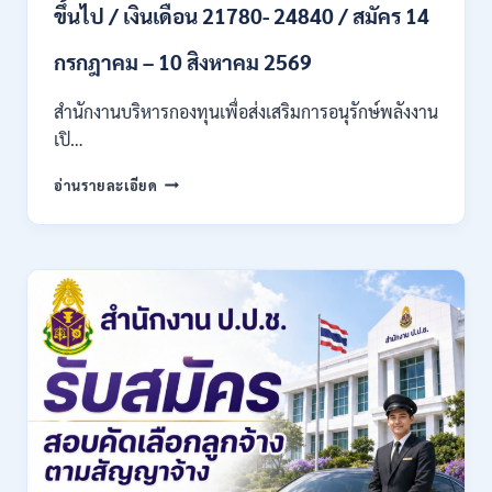
10
ขึ้นไป / เงินเดือน 21780- 24840 / สมัคร 14
–
25
กรกฎาคม – 10 สิงหาคม 2569
ส.ค.
2569
สำนักงานบริหารกองทุนเพื่อส่งเสริมการอนุรักษ์พลังงาน
เปิ…
สำนักงาน
อ่านรายละเอียด
บริหาร
กองทุน
เพื่อ
ส่ง
เสริม
การ
อนุรักษ์
พลังงาน
เปิด
รับ
สมัคร
เข้า
เป็น
พนักงาน