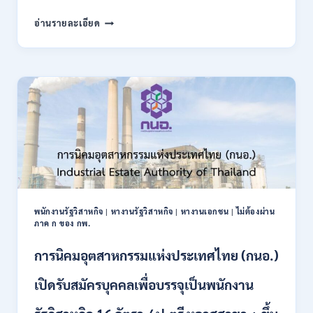
2569
กรม
อ่านรายละเอียด
บัญชี
กลาง
เปิด
รับ
สมัคร
บุคคล
เพื่อ
เป็น
พนักงาน
ราชการ
22
อัตรา
/
พนักงานรัฐวิสาหกิจ
|
หางานรัฐวิสาหกิจ
|
หางานเอกชน
|
ไม่ต้องผ่าน
ปวส.
ภาค ก ของ กพ.
และ
ป.ตรี
การนิคมอุตสาหกรรมแห่งประเทศไทย (กนอ.)
หลาย
สาขา
เปิดรับสมัครบุคคลเพื่อบรรจุเป็นพนักงาน
/
เงิน
เดือน