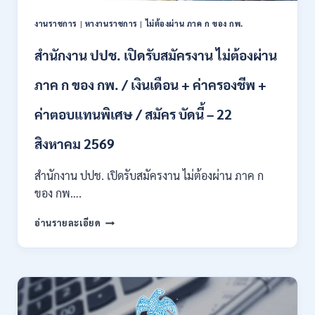
13
งานราชการ
|
หางานราชการ
|
ไม่ต้องผ่าน ภาค ก ของ กพ.
อัตรา
/
สำนักงาน ปปช. เปิดรับสมัครงาน ไม่ต้องผ่าน
หลาย
ตำแหน่ง
/
ภาค ก ของ กพ. / เงินเดือน + ค่าครองชีพ +
ป.ตรี
หลาย
ค่าตอบแทนพิเศษ / สมัคร บัดนี้ – 22
สาขา
ขึ้น
สิงหาคม 2569
ไป
/
สำนักงาน ปปช. เปิดรับสมัครงาน ไม่ต้องผ่าน ภาค ก
เงิน
ของ กพ….
เดือน
21780-
สำนักงาน
24840
อ่านรายละเอียด
ปปช.
/
เปิด
สมัคร
รับ
14
สมัคร
กรกฎาคม
งาน
–
ไม่
10