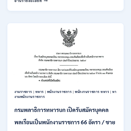
อ่านรายละเอียด
สมัคร
การ
ONLINE
พัฒนา
18
สังคม
สิงหาคม
และ
–
ความ
7
มั่นคง
กันยายน
ของ
2569
มนุษย์
เปิด
รับ
สมัคร
บุคคล
เพื่อ
ปฏิบัติ
งาน
งานราชการ
|
ทหาร
|
พนักงานราชการ
|
พนักงานราชการ ทหาร
|
หา
ป.ตรี
งานพนักงานราชการ
ทุก
สาขา
กรมพลาธิการทหารบก เปิดรับสมัครบุคคล
/
ไม่
พลเรือนเป็นพนักงานราชการ 66 อัตรา / ชาย
ต้อง
ผ่าน