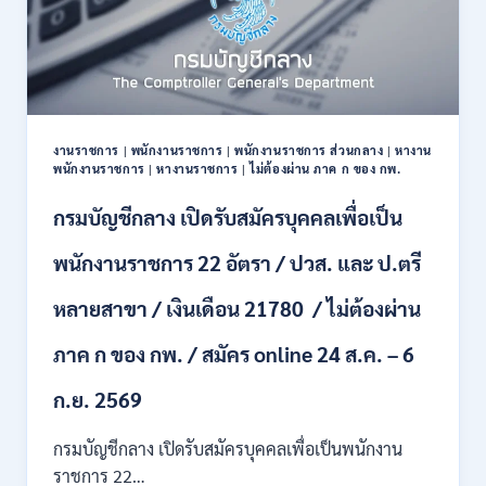
ต้อง
สิงหาคม
ผ่าน
2569
ภาค
ก
ของ
กพ.
/
งานราชการ
|
พนักงานราชการ
|
พนักงานราชการ ส่วนกลาง
|
หางาน
เงิน
พนักงานราชการ
|
หางานราชการ
|
ไม่ต้องผ่าน ภาค ก ของ กพ.
เดือน
+
กรมบัญชีกลาง เปิดรับสมัครบุคคลเพื่อเป็น
ค่า
ครอง
พนักงานราชการ 22 อัตรา / ปวส. และ ป.ตรี
ชีพ
+
หลายสาขา / เงินเดือน 21780 / ไม่ต้องผ่าน
ค่า
ตอบแทน
ภาค ก ของ กพ. / สมัคร online 24 ส.ค. – 6
พิเศษ
/
สมัคร
ก.ย. 2569
บัดนี้
–
กรมบัญชีกลาง เปิดรับสมัครบุคคลเพื่อเป็นพนักงาน
22
ราชการ 22…
สิงหาคม