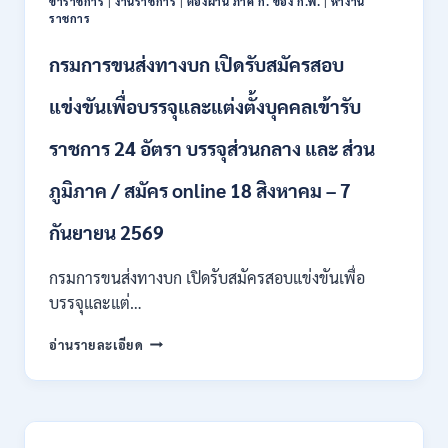
ข้าราชการ
|
งานราชการ
|
ต้องผ่าน ภาค ก. ของ ก.พ.
|
หางาน
กอง
ราชการ
ทุนฯ
หลาย
กรมการขนส่งทางบก เปิดรับสมัครสอบ
อัตรา
/
แข่งขันเพื่อบรรจุและแต่งตั้งบุคคลเข้ารับ
ปวส.
และ
ราชการ 24 อัตรา บรรจุส่วนกลาง และ ส่วน
ป.ตรี
หลาย
ภูมิภาค / สมัคร online 18 สิงหาคม – 7
สาขา
/
เงิน
กันยายน 2569
เดือน
18000
กรมการขนส่งทางบก เปิดรับสมัครสอบแข่งขันเพื่อ
/
บรรจุและแต่…
ไม่
ต้อง
กรม
อ่านรายละเอียด
ผ่าน
การ
ภาค
ขนส่ง
ก
ทาง
ของ
บก
กพ.
เปิด
/