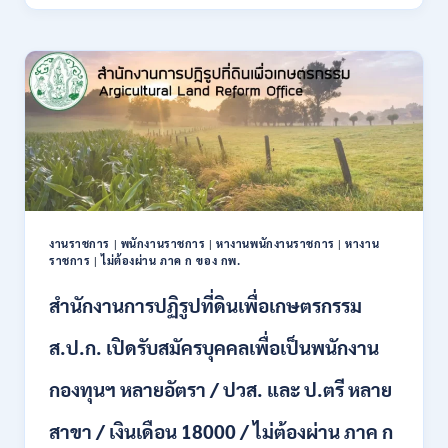
รับ
2569
สมัคร
สอบ
เป็น
ข้าราชการ
56
อัตรา
หลาย
ตำแหน่ง
/
ปวช.
ปวส.
งานราชการ
|
พนักงานราชการ
|
หางานพนักงานราชการ
|
หางาน
ป.ตรี
ราชการ
|
ไม่ต้องผ่าน ภาค ก ของ กพ.
หลาย
สาขา
สำนักงานการปฏิรูปที่ดินเพื่อเกษตรกรรม
/
ไม่
ส.ป.ก. เปิดรับสมัครบุคคลเพื่อเป็นพนักงาน
ต้อง
ผ่าน
กองทุนฯ หลายอัตรา / ปวส. และ ป.ตรี หลาย
ภาค
ก
สาขา / เงินเดือน 18000 / ไม่ต้องผ่าน ภาค ก
ของ