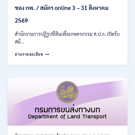
กพ.
/
ของ กพ. / สมัคร online 3 – 31 สิงหาคม
เงิน
เดือน
2569
11380
–
สำนักงานการปฏิรูปที่ดินเพื่อเกษตรกรรม ส.ป.ก. เปิดรับ
28780
สมั…
/
สมัคร
สำนักงาน
อ่านรายละเอียด
10
การ
–
ปฏิรูป
21
ที่ดิน
สิงหาคม
เพื่อ
2569
เกษตรกรรม
ส.ป.ก.
เปิด
รับ
สมัคร
บุคคล
เพื่อ
เป็น
พนักงาน