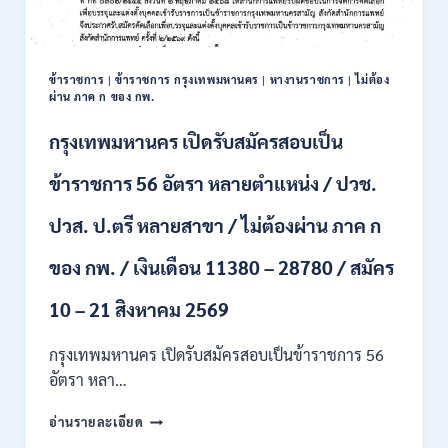
พนักงาน
รัฐวิสาหกิจ
16
อัตรา
ข้าราชการ
|
ข้าราชการ กรุงเทพมหานคร
|
หางานราชการ
|
ไม่ต้อง
/
ผ่าน ภาค ก ของ กพ.
ป.ตรี
หลา
กรุงเทพมหานคร เปิดรับสมัครสอบเป็น
ส
สาขา
ข้าราชการ 56 อัตรา หลายตำแหน่ง / ปวช.
+
ขึ้น
ปวส. ป.ตรี หลายสาขา / ไม่ต้องผ่าน ภาค ก
ไป
/
ของ กพ. / เงินเดือน 11380 – 28780 / สมัคร
เงิน
เดือน
23,290
10 – 21 สิงหาคม 2569
/
สมัคร
กรุงเทพมหานคร เปิดรับสมัครสอบเป็นข้าราชการ 56
ONLINE
อัตรา หลา…
10
–
กรุงเทพมหานคร
อ่านรายละเอียด
26
เปิด
ส.ค.