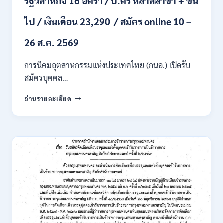
รัฐวิสาหกิจ 16 อัตรา / ป.ตรี หลาสสาขา + ขึ้น
21780
ไป / เงินเดือน 23,290 / สมัคร online 10 –
/
ไม่
ต้อง
26 ส.ค. 2569
ผ่าน
ภาค
การนิคมอุตสาหกรรมแห่งประเทศไทย (กนอ.) เปิดรับ
ก
สมัครบุคคล…
ของ
กพ.
การ
อ่านรายละเอียด
/
นิคม
สมัคร
อุตสาหกรรม
ONLINE
แห่ง
24
ประเทศไทย
ส.ค.
(กนอ.)
–
เปิด
6
รับ
ก.ย.
สมัคร
2569
บุคคล
เพื่อ
บรรจุ
เป็น