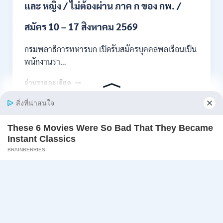
และ หญิง / ไม่ต้องผ่าน ภาค ก ของ กพ. /
ภาค
ก
ของ
สมัคร 10 – 17 สิงหาคม 2569
กพ.
/
กรมพลาธิการทหารบก เปิดรับสมัครบุคคลพลเรือนเป็น
สมัคร
พนักงานรา…
ทาง
EMAIL
กรม
อ่านรายละเอียด
บัดนี้
พลาธิการ
–
ทหาร
21
บก
สิงหาคม
เปิด
2569
Page
Next
1
2
3
…
5
รับ
สมัคร
navigation
Page
บุคคล
พลเรือน
เป็น
พนักงาน
ราชการ
66
อัตรา
/