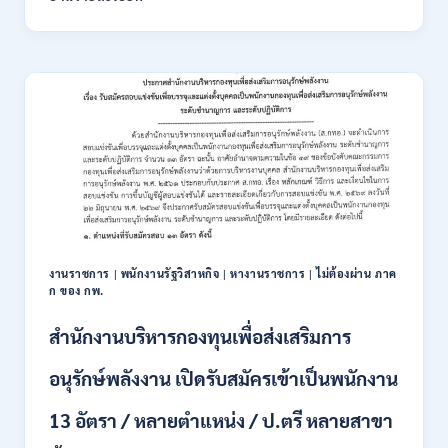
ธรรมศาสตร์
เปิด
รับ
สมัคร
พนักงาน
มหาวิทยาลัย
หลาย
อัตรา
หลาย
ตำแหน่ง
/
ป.ตรี
ทุก
สาขา
งานราชการ
|
พนักงานรัฐวิสาหกิจ
|
หางานราชการ
|
ไม่ต้องผ่าน ภาค
และ
ก ของ กพ.
อื่นๆ
/
สำนักงานบริหารกองทุนเพื่อส่งเสริมการ
เงิน
เดือน
อนุรักษ์พลังงาน เปิดรับสมัครเข้าเป็นพนักงาน
21,250
/
13 อัตรา / หลายตำแหน่ง / ป.ตรี หลายสาขา
สมัคร