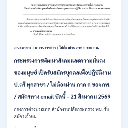
รับ
สมัคร
สมัคร
ONLINE
สอบ
3
แข่งขัน
–
เพื่อ
31
บรรจุ
สิงหาคม
และ
2569
แต่ง
งานธนาคาร
|
หางานราชการ
|
ไม่ต้องผ่าน ภาค ก ของ กพ.
ตั้ง
บุคคล
กระทรวงการพัฒนาสังคมและความมั่นคง
เข้า
รับ
ของมนุษย์ เปิดรับสมัครบุคคลเพื่อปฏิบัติงาน
ราชการ
24
อัตรา
ป.ตรี ทุกสาขา / ไม่ต้องผ่าน ภาค ก ของ กพ.
บรรจุ
ส่วน
/ สมัครทาง email บัดนี้ – 21 สิงหาคม 2569
กลาง
และ
กองการต่างประเทศ สำนักงานปลัดกระทรวง พม. รับ
ส่วน
สมัครเจ้าหน…
ภูมิภาค
/
กระทรวง