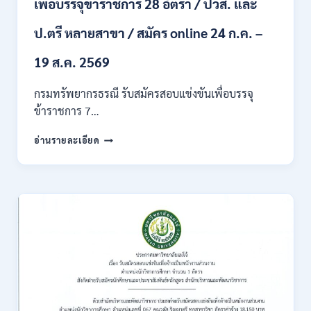
เพื่อบรรจุข้าราชการ 28 อัตรา / ปวส. และ
ภาค
ก
ของ
ป.ตรี หลายสาขา / สมัคร online 24 ก.ค. –
กพ.
/
19 ส.ค. 2569
เงิน
เดือน
กรมทรัพยากรธรณี รับสมัครสอบแข่งขันเพื่อบรรจุ
18150
ข้าราชการ 7…
/
สมัคร
กรม
อ่านรายละเอียด
ONLINE
ทรัพยากรธรณี
17
เปิด
–
รับ
31
สมัคร
สิงหาคม
สอบ
2569
แข่งขัน
เพื่อ
บรรจุ
ข้าราชการ
28
อัตรา
/