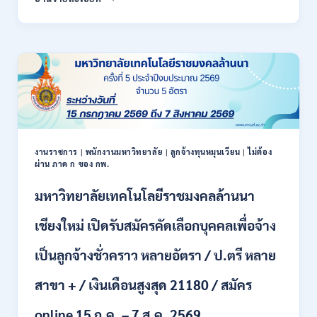
สหกรณ์
/
จังหวัด
สมัคร
น่าน
ONLINE
กรม
17
ส่ง
–
เสริม
28
สหกรณ์
สิงหาคม
เปิด
2569
รับ
สมัคร
พนักงาน
งานราชการ
|
พนักงานมหาวิทยาลัย
|
ลูกจ้างทุนหมุนเวียน
|
ไม่ต้อง
ผ่าน ภาค ก ของ กพ.
ราชการ
ปวช.
มหาวิทยาลัยเทคโนโลยีราชมงคลล้านนา
ปวท.
ปวส.
ป.ตรี
เชียงใหม่ เปิดรับสมัครคัดเลือกบุคคลเพื่อจ้าง
ทุก
สาขา
เป็นลูกจ้างชั่วคราว หลายอัตรา / ป.ตรี หลาย
/
เงิน
สาขา + / เงินเดือนสูงสุด 21180 / สมัคร
เดือน
21,780
online 15 ก.ค. – 7 ส.ค. 2569