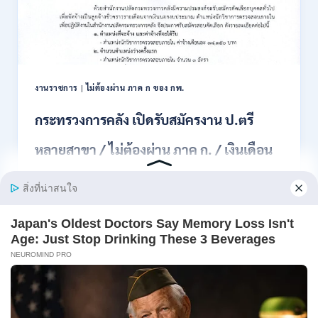
สอบ
แข่งขัน
เพื่อ
บรรจุ
เป็น
พนักงาน
งานราชการ
|
ไม่ต้องผ่าน ภาค ก ของ กพ.
44
อัตรา
กระทรวงการคลัง เปิดรับสมัครงาน ป.ตรี
/
ปวส.
หลายสาขา / ไม่ต้องผ่าน ภาค ก. / เงินเดือน
และ
ป.ตรี
18150 / สมัคร 13 – 25 สิงหาคม 2569
ทุก
สาขา
อื่นๆ
สำนักงานปลัดกระทรวงการคลัง เปิดรับสมัครงาน
/
ตำแหน่งนักวิ…
ไม่
ต้อง
กระทรวง
อ่านรายละเอียด
ผ่าน
การ
ภาค
คลัง
ก
เปิด
สามารถ
รับ