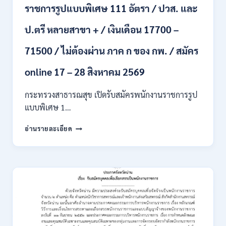
ราชการรูปแบบพิเศษ 111 อัตรา / ปวส. และ
นักศึกษา
จบ
ป.ตรี หลายสาขา + / เงินเดือน 17700 –
ใหม่
/
71500 / ไม่ต้องผ่าน ภาค ก ของ กพ. / สมัคร
สมัคร
ถึง
8
online 17 – 28 สิงหาคม 2569
สิงหาคม
2569
กระทรวงสาธารณสุข เปิดรับสมัครพนักงานราชการรูป
แบบพิเศษ 1…
กระทรวง
อ่านรายละเอียด
สาธารณสุข
เปิด
รับ
สมัคร
พนักงาน
ราชการ
รูป
แบบ
พิเศษ