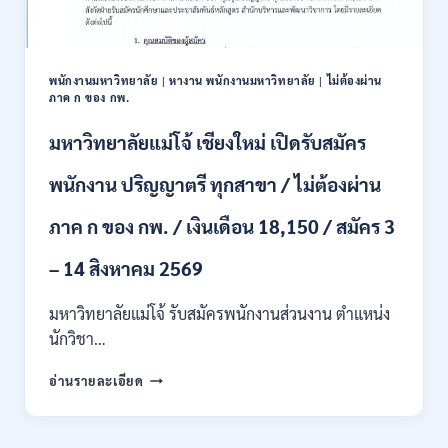
ปวส.
และ
ป.ตรี
หลาย
พนักงานมหาวิทยาลัย
|
หางาน พนักงานมหาวิทยาลัย
|
ไม่ต้องผ่าน
สาขา
ภาค ก ของ กพ.
/
สมัคร
มหาวิทยาลัยแม่โจ้ เชียงใหม่ เปิดรับสมัคร
ONLINE
24
พนักงาน ปริญญาตรี ทุกสาขา / ไม่ต้องผ่าน
ก.ค.
–
ภาค ก ของ กพ. / เงินเดือน 18,150 / สมัคร 3
19
ส.ค.
– 14 สิงหาคม 2569
2569
มหาวิทยาลัยแม่โจ้ รับสมัครพนักงานส่วนงาน ตำแหน่ง
นักวิชา…
มหาวิทยาลัย
อ่านรายละเอียด
แม่
โจ้
เชียงใหม่