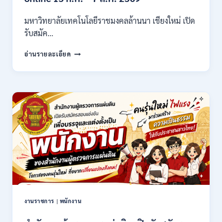
/
ไม่
มหาวิทยาลัยเทคโนโลยีราชมงคลล้านนา เชียงใหม่ เปิด
ต้อง
รับสมัค…
ผ่าน
ภาต
มหาวิทยาลัย
ก
อ่านรายละเอียด
เทคโนโลยี
ของ
ราช
กพ.
มงคล
/
ล้าน
สมัคร
นา
17
เชียงใหม่
–
เปิด
21
รับ
สิงหาคม
สมัคร
2569
คัด
เลือก
บุคคล
เพื่อ
จ้าง
เป็น
งานราชการ
|
พนักงาน
ลูกจ้าง
ชั่วคราว