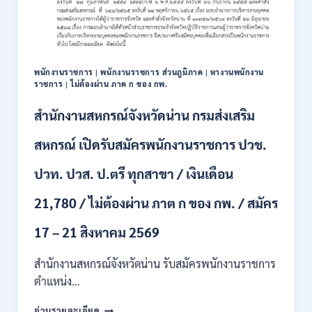
111
อัตรา
/
ปวส.
และ
ป.ตรี
พนักงานราชการ
|
พนักงานราชการ ส่วนภูมิภาค
|
หางานพนักงาน
หลาย
ราชการ
|
ไม่ต้องผ่าน ภาค ก ของ กพ.
สาขา
+
สำนักงานสหกรณ์จังหวัดน่าน กรมส่งเสริม
/
เงิน
สหกรณ์ เปิดรับสมัครพนักงานราชการ ปวช.
เดือน
17700
ปวท. ปวส. ป.ตรี ทุกสาขา / เงินเดือน
–
71500
21,780 / ไม่ต้องผ่าน ภาต ก ของ กพ. / สมัคร
/
ไม่
17 – 21 สิงหาคม 2569
ต้อง
ผ่าน
สำนักงานสหกรณ์จังหวัดน่าน รับสมัครพนักงานราชการ
ภาค
ก
ตำแหน่ง…
ของ
สำนักงาน
กพ.
อ่านรายละเอียด