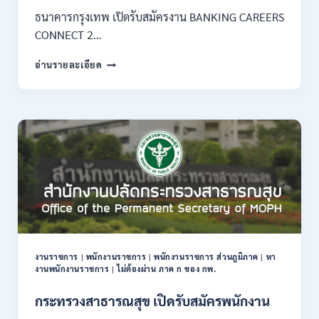
–
ธนาคารกรุงเทพ เปิดรับสมัครงาน BANKING CAREERS
14
CONNECT 2…
สิงหาคม
2569
ธนาคาร
อ่านรายละเอียด
กรุงเทพ
เปิด
รับ
สมัคร
งาน
กว่า
40
ตำแหน่ง
/
ปริญญา
ตรี
หลาย
สาขา
งานราชการ
|
พนักงานราชการ
|
พนักงานราชการ ส่วนภูมิภาค
|
หา
ขึ้น
งานพนักงานราชการ
|
ไม่ต้องผ่าน ภาค ก ของ กพ.
ไป
/
กระทรวงสาธารณสุข เปิดรับสมัครพนักงาน
ยินดี
รับ