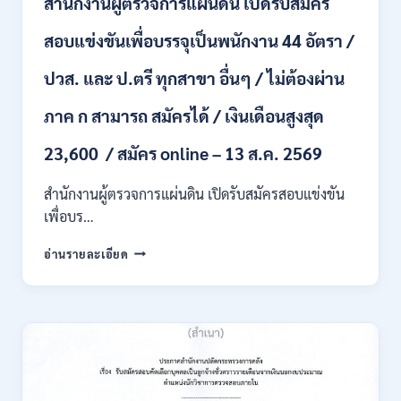
สำนักงานผู้ตรวจการแผ่นดิน เปิดรับสมัคร
หลาย
อัตรา
สอบแข่งขันเพื่อบรรจุเป็นพนักงาน 44 อัตรา /
/
ป.ตรี
ปวส. และ ป.ตรี ทุกสาขา อื่นๆ / ไม่ต้องผ่าน
หลาย
สาขา
ภาค ก สามารถ สมัครได้ / เงินเดือนสูงสุด
+
/
23,600 / สมัคร online – 13 ส.ค. 2569
เงิน
เดือน
สำนักงานผู้ตรวจการแผ่นดิน เปิดรับสมัครสอบแข่งขัน
สูงสุด
21180
เพื่อบร…
/
สมัคร
สำนักงาน
อ่านรายละเอียด
ONLINE
ผู้
15
ตรวจ
ก.ค.
การ
–
แผ่น
7
ดิน
ส.ค.
เปิด
2569
รับ
สมัคร