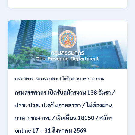
พลาธิการ
ทหาร
บก
เปิด
รับ
สมัคร
บุคคล
พลเรือน
เป็น
พนักงาน
ราชการ
66
อัตรา
งานราชการ
|
หางานราชการ
|
ไม่ต้องผ่าน ภาค ก ของ กพ.
/
ชาย
กรมสรรพากร เปิดรับสมัครงาน 138 อัตรา /
และ
หญิง
ปวช. ปวส. ป.ตรี หลายสาขา / ไม่ต้องผ่าน
/
ไม่
ต้อง
ภาค ก ของ กพ. / เงินเดือน 18150 / สมัคร
ผ่าน
ภาค
online 17 – 31 สิงหาคม 2569
ก