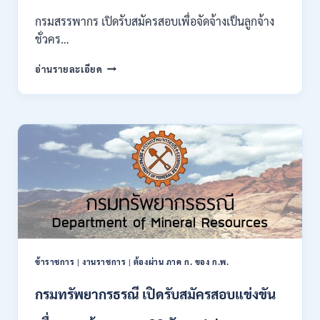
ของ
กรมสรรพากร เปิดรับสมัครสอบเพื่อจัดจ้างเป็นลูกจ้าง
กพ.
ชั่วคร…
/
สมัคร
กรม
อ่านรายละเอียด
10
สรรพากร
–
เปิด
17
รับ
สิงหาคม
สมัคร
2569
งาน
138
อัตรา
/
ปวช.
ปวส.
ป.ตรี
หลาย
สาขา
ข้าราชการ
|
งานราชการ
|
ต้องผ่าน ภาค ก. ของ ก.พ.
/
ไม่
กรมทรัพยากรธรณี เปิดรับสมัครสอบแข่งขัน
ต้อง
ผ่าน