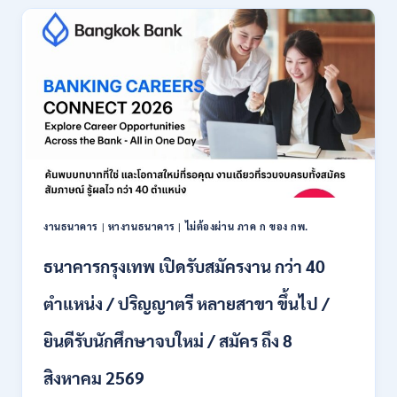
เปิด
รับ
สมัคร
พนักงาน
ปริญญา
ตรี
ทุก
สาขา
/
ไม่
ต้อง
ผ่าน
ภาค
งานธนาคาร
|
หางานธนาคาร
|
ไม่ต้องผ่าน ภาค ก ของ กพ.
ก
ของ
ธนาคารกรุงเทพ เปิดรับสมัครงาน กว่า 40
กพ.
/
ตำแหน่ง / ปริญญาตรี หลายสาขา ขึ้นไป /
เงิน
เดือน
ยินดีรับนักศึกษาจบใหม่ / สมัคร ถึง 8
18,150
/
สิงหาคม 2569
สมัคร
3