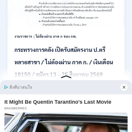
สอบ
แข่งขัน
เพื่อ
บรรจุ
เป็น
พนักงาน
งานราชการ
|
ไม่ต้องผ่าน ภาค ก ของ กพ.
44
อัตรา
กระทรวงการคลัง เปิดรับสมัครงาน ป.ตรี
/
ปวส.
หลายสาขา / ไม่ต้องผ่าน ภาค ก. / เงินเดือน
และ
ป.ตรี
18150 / สมัคร 13 – 25 สิงหาคม 2569
ทุก
สาขา
อื่นๆ
สำนักงานปลัดกระทรวงการคลัง เปิดรับสมัครงาน
/
ตำแหน่งนักวิ…
ไม่
ต้อง
กระทรวง
อ่านรายละเอียด
ผ่าน
การ
ภาค
คลัง
ก
เปิด
สามารถ
รับ