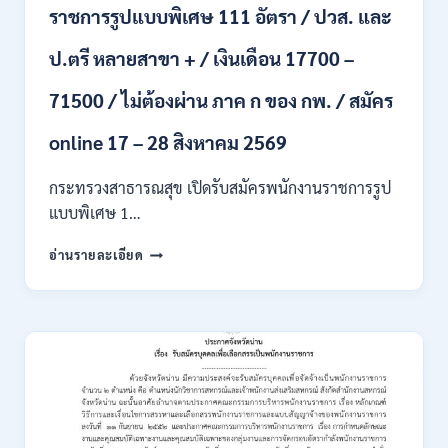
ราชการรูปแบบพิเศษ 111 อัตรา / ปวส. และ
นักศึกษา
จบ
ป.ตรี หลายสาขา + / เงินเดือน 17700 –
ใหม่
/
71500 / ไม่ต้องผ่าน ภาค ก ของ กพ. / สมัคร
สมัคร
ถึง
8
online 17 – 28 สิงหาคม 2569
สิงหาคม
2569
กระทรวงสาธารณสุข เปิดรับสมัครพนักงานราชการรูป
แบบพิเศษ 1…
กระทรวง
อ่านรายละเอียด
สาธารณสุข
เปิด
รับ
สมัคร
พนักงาน
ราชการ
รูป
แบบ
พิเศษ