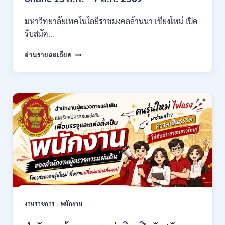
/
ไม่
มหาวิทยาลัยเทคโนโลยีราชมงคลล้านนา เชียงใหม่ เปิด
ต้อง
รับสมัค…
ผ่าน
ภาต
มหาวิทยาลัย
ก
อ่านรายละเอียด
เทคโนโลยี
ของ
ราช
กพ.
มงคล
/
ล้าน
สมัคร
นา
17
เชียงใหม่
–
เปิด
21
รับ
สิงหาคม
สมัคร
2569
คัด
เลือก
บุคคล
เพื่อ
จ้าง
เป็น
งานราชการ
|
พนักงาน
ลูกจ้าง
ชั่วคราว