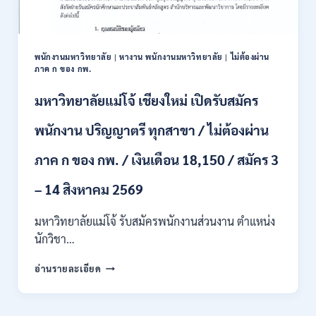
ปวส.
และ
ป.ตรี
หลาย
พนักงานมหาวิทยาลัย
|
หางาน พนักงานมหาวิทยาลัย
|
ไม่ต้องผ่าน
สาขา
ภาค ก ของ กพ.
/
สมัคร
มหาวิทยาลัยแม่โจ้ เชียงใหม่ เปิดรับสมัคร
ONLINE
24
พนักงาน ปริญญาตรี ทุกสาขา / ไม่ต้องผ่าน
ก.ค.
–
ภาค ก ของ กพ. / เงินเดือน 18,150 / สมัคร 3
19
ส.ค.
– 14 สิงหาคม 2569
2569
มหาวิทยาลัยแม่โจ้ รับสมัครพนักงานส่วนงาน ตำแหน่ง
นักวิชา…
มหาวิทยาลัย
อ่านรายละเอียด
แม่
โจ้
เชียงใหม่