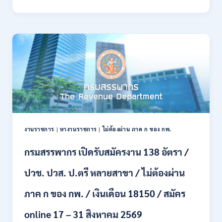
พลาธิการ
ทหาร
บก
เปิด
รับ
สมัคร
บุคคล
พลเรือน
เป็น
พนักงาน
ราชการ
66
อัตรา
งานราชการ
|
หางานราชการ
|
ไม่ต้องผ่าน ภาค ก ของ กพ.
/
ชาย
กรมสรรพากร เปิดรับสมัครงาน 138 อัตรา /
และ
หญิง
ปวช. ปวส. ป.ตรี หลายสาขา / ไม่ต้องผ่าน
/
ไม่
ต้อง
ภาค ก ของ กพ. / เงินเดือน 18150 / สมัคร
ผ่าน
ภาค
online 17 – 31 สิงหาคม 2569
ก