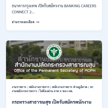
–
ธนาคารกรุงเทพ เปิดรับสมัครงาน BANKING CAREERS
14
CONNECT 2…
สิงหาคม
2569
ธนาคาร
อ่านรายละเอียด
กรุงเทพ
เปิด
รับ
สมัคร
งาน
กว่า
40
ตำแหน่ง
/
ปริญญา
ตรี
หลาย
สาขา
งานราชการ
|
พนักงานราชการ
|
พนักงานราชการ ส่วนภูมิภาค
|
หา
ขึ้น
งานพนักงานราชการ
|
ไม่ต้องผ่าน ภาค ก ของ กพ.
ไป
/
กระทรวงสาธารณสุข เปิดรับสมัครพนักงาน
ยินดี
รับ