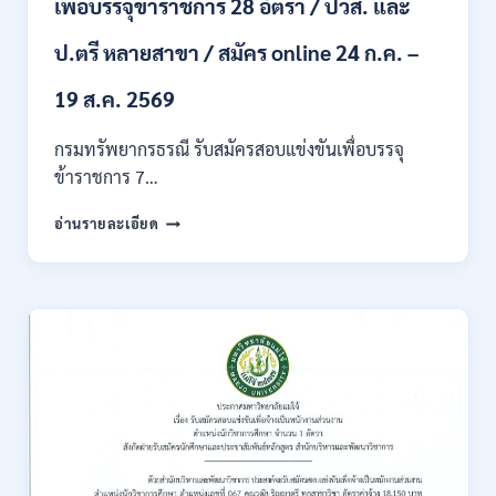
เพื่อบรรจุข้าราชการ 28 อัตรา / ปวส. และ
ภาค
ก
ของ
ป.ตรี หลายสาขา / สมัคร online 24 ก.ค. –
กพ.
/
19 ส.ค. 2569
เงิน
เดือน
กรมทรัพยากรธรณี รับสมัครสอบแข่งขันเพื่อบรรจุ
18150
ข้าราชการ 7…
/
สมัคร
กรม
อ่านรายละเอียด
ONLINE
ทรัพยากรธรณี
17
เปิด
–
รับ
31
สมัคร
สิงหาคม
สอบ
2569
แข่งขัน
เพื่อ
บรรจุ
ข้าราชการ
28
อัตรา
/