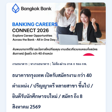
เปิด
รับ
สมัคร
พนักงาน
ปริญญา
ตรี
ทุก
สาขา
/
ไม่
ต้อง
ผ่าน
ภาค
งานธนาคาร
|
หางานธนาคาร
|
ไม่ต้องผ่าน ภาค ก ของ กพ.
ก
ของ
ธนาคารกรุงเทพ เปิดรับสมัครงาน กว่า 40
กพ.
/
ตำแหน่ง / ปริญญาตรี หลายสาขา ขึ้นไป /
เงิน
เดือน
ยินดีรับนักศึกษาจบใหม่ / สมัคร ถึง 8
18,150
/
สิงหาคม 2569
สมัคร
3