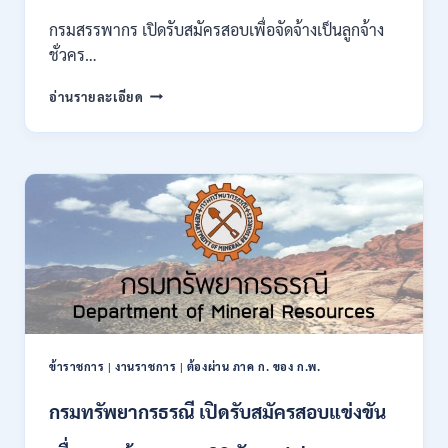
ของ
กรมสรรพากร เปิดรับสมัครสอบเพื่อจัดจ้างเป็นลูกจ้าง
กพ.
ชั่วคร…
/
สมัคร
กรม
อ่านรายละเอียด
10
สรรพากร
–
เปิด
17
รับ
สิงหาคม
สมัคร
2569
งาน
138
อัตรา
/
ปวช.
ปวส.
ป.ตรี
หลาย
สาขา
ข้าราชการ
|
งานราชการ
|
ต้องผ่าน ภาค ก. ของ ก.พ.
/
ไม่
กรมทรัพยากรธรณี เปิดรับสมัครสอบแข่งขัน
ต้อง
ผ่าน