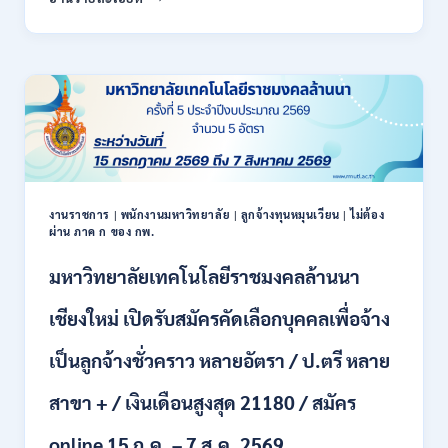
สหกรณ์
/
จังหวัด
สมัคร
น่าน
ONLINE
กรม
17
ส่ง
–
เสริม
28
สหกรณ์
สิงหาคม
เปิด
2569
รับ
สมัคร
พนักงาน
งานราชการ
|
พนักงานมหาวิทยาลัย
|
ลูกจ้างทุนหมุนเวียน
|
ไม่ต้อง
ผ่าน ภาค ก ของ กพ.
ราชการ
ปวช.
มหาวิทยาลัยเทคโนโลยีราชมงคลล้านนา
ปวท.
ปวส.
ป.ตรี
เชียงใหม่ เปิดรับสมัครคัดเลือกบุคคลเพื่อจ้าง
ทุก
สาขา
เป็นลูกจ้างชั่วคราว หลายอัตรา / ป.ตรี หลาย
/
เงิน
สาขา + / เงินเดือนสูงสุด 21180 / สมัคร
เดือน
21,780
online 15 ก.ค. – 7 ส.ค. 2569