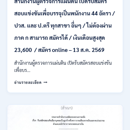
สำนักงานผู้ตรวจการแผ่นดิน เปิดรับสมัคร
หลาย
อัตรา
สอบแข่งขันเพื่อบรรจุเป็นพนักงาน 44 อัตรา /
/
ป.ตรี
ปวส. และ ป.ตรี ทุกสาขา อื่นๆ / ไม่ต้องผ่าน
หลาย
สาขา
ภาค ก สามารถ สมัครได้ / เงินเดือนสูงสุด
+
/
23,600 / สมัคร online – 13 ส.ค. 2569
เงิน
เดือน
สำนักงานผู้ตรวจการแผ่นดิน เปิดรับสมัครสอบแข่งขัน
สูงสุด
21180
เพื่อบร…
/
สมัคร
สำนักงาน
อ่านรายละเอียด
ONLINE
ผู้
15
ตรวจ
ก.ค.
การ
–
แผ่น
7
ดิน
ส.ค.
เปิด
2569
รับ
สมัคร