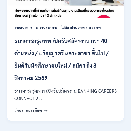
/
ไม่
ต้อง
ผ่าน
ภาค
งานธนาคาร
|
หางานธนาคาร
|
ไม่ต้องผ่าน ภาค ก ของ กพ.
ก
ของ
ธนาคารกรุงเทพ เปิดรับสมัครงาน กว่า 40
กพ.
/
ตำแหน่ง / ปริญญาตรี หลายสาขา ขึ้นไป /
เงิน
เดือน
ยินดีรับนักศึกษาจบใหม่ / สมัคร ถึง 8
18,150
/
สิงหาคม 2569
สมัคร
3
–
ธนาคารกรุงเทพ เปิดรับสมัครงาน BANKING CAREERS
14
CONNECT 2…
สิงหาคม
2569
ธนาคาร
อ่านรายละเอียด
กรุงเทพ
เปิด
รับ