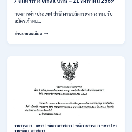
/ สมัครทาง email บัดนี้ – 21 สิงหาคม 2569
กลาง
และ
กองการต่างประเทศ สำนักงานปลัดกระทรวง พม. รับ
ส่วน
สมัครเจ้าหน…
ภูมิภาค
/
กระทรวง
อ่านรายละเอียด
สมัคร
การ
ONLINE
พัฒนา
18
สังคม
สิงหาคม
และ
–
ความ
7
มั่นคง
กันยายน
ของ
2569
มนุษย์
เปิด
รับ
สมัคร
บุคคล
เพื่อ
ปฏิบัติ
งาน
งานราชการ
|
ทหาร
|
พนักงานราชการ
|
พนักงานราชการ ทหาร
|
หา
ป.ตรี
งานพนักงานราชการ