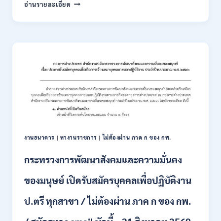
กรม
อ่านรายละเอียด
การ
ขนส่ง
ทาง
บก
เปิด
รับ
สมัคร
สอบ
แข่งขัน
เพื่อ
บรรจุ
และ
แต่ง
งานธนาคาร
|
หางานราชการ
|
ไม่ต้องผ่าน ภาค ก ของ กพ.
ตั้ง
บุคคล
กระทรวงการพัฒนาสังคมและความมั่นคง
เข้า
รับ
ของมนุษย์ เปิดรับสมัครบุคคลเพื่อปฏิบัติงาน
ราชการ
24
อัตรา
ป.ตรี ทุกสาขา / ไม่ต้องผ่าน ภาค ก ของ กพ.
บรรจุ
ส่วน