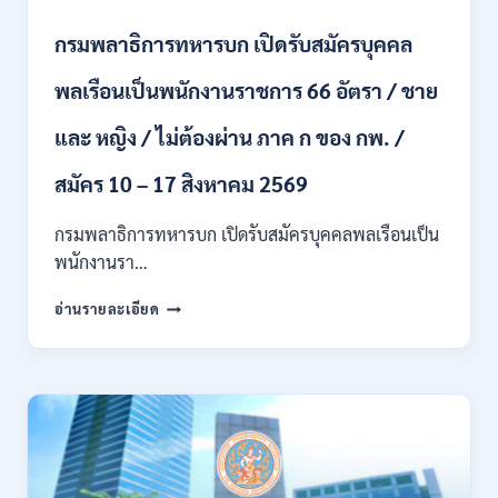
ทุก
สาขา
กรมพลาธิการทหารบก เปิดรับสมัครบุคคล
/
ไม่
พลเรือนเป็นพนักงานราชการ 66 อัตรา / ชาย
ต้อง
ผ่าน
และ หญิง / ไม่ต้องผ่าน ภาค ก ของ กพ. /
ภาค
ก
ของ
สมัคร 10 – 17 สิงหาคม 2569
กพ.
/
กรมพลาธิการทหารบก เปิดรับสมัครบุคคลพลเรือนเป็น
สมัคร
พนักงานรา…
ทาง
EMAIL
กรม
อ่านรายละเอียด
บัดนี้
พลาธิการ
–
ทหาร
21
บก
สิงหาคม
เปิด
2569
รับ
สมัคร
บุคคล
พลเรือน