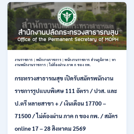
สมัคร
งาน
กว่า
40
ตำแหน่ง
/
ปริญญา
ตรี
หลาย
สาขา
งานราชการ
|
พนักงานราชการ
|
พนักงานราชการ ส่วนภูมิภาค
|
หา
ขึ้น
งานพนักงานราชการ
|
ไม่ต้องผ่าน ภาค ก ของ กพ.
ไป
/
กระทรวงสาธารณสุข เปิดรับสมัครพนักงาน
ยินดี
รับ
ราชการรูปแบบพิเศษ 111 อัตรา / ปวส. และ
นักศึกษา
จบ
ป.ตรี หลายสาขา + / เงินเดือน 17700 –
ใหม่
/
71500 / ไม่ต้องผ่าน ภาค ก ของ กพ. / สมัคร
สมัคร
ถึง
8
online 17 – 28 สิงหาคม 2569
สิงหาคม