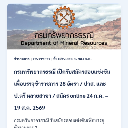
สมัคร
2569
งาน
138
อัตรา
/
ปวช.
ปวส.
ป.ตรี
หลาย
สาขา
ข้าราชการ
|
งานราชการ
|
ต้องผ่าน ภาค ก. ของ ก.พ.
/
ไม่
กรมทรัพยากรธรณี เปิดรับสมัครสอบแข่งขัน
ต้อง
ผ่าน
เพื่อบรรจุข้าราชการ 28 อัตรา / ปวส. และ
ภาค
ก
ของ
ป.ตรี หลายสาขา / สมัคร online 24 ก.ค. –
กพ.
/
19 ส.ค. 2569
เงิน
เดือน
กรมทรัพยากรธรณี รับสมัครสอบแข่งขันเพื่อบรรจุ
18150
ข้าราชการ 7…