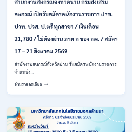
+
สำนักงานสหกรณ์จังหวัดน่าน กรมส่งเสริม
/
เงิน
สหกรณ์ เปิดรับสมัครพนักงานราชการ ปวช.
เดือน
17700
ปวท. ปวส. ป.ตรี ทุกสาขา / เงินเดือน
–
71500
21,780 / ไม่ต้องผ่าน ภาต ก ของ กพ. / สมัคร
/
ไม่
17 – 21 สิงหาคม 2569
ต้อง
ผ่าน
สำนักงานสหกรณ์จังหวัดน่าน รับสมัครพนักงานราชการ
ภาค
ก
ตำแหน่ง…
ของ
สำนักงาน
กพ.
อ่านรายละเอียด
สหกรณ์
/
จังหวัด
สมัคร
น่าน
ONLINE
กรม
17
ส่ง
–
เสริม
28
สหกรณ์
สิงหาคม
เปิด
2569