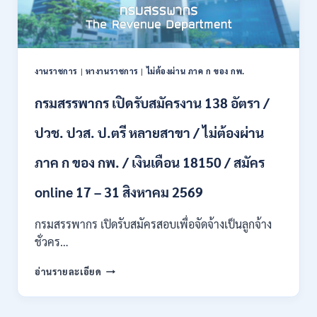
เป็น
พนักงาน
ราชการ
66
อัตรา
งานราชการ
|
หางานราชการ
|
ไม่ต้องผ่าน ภาค ก ของ กพ.
/
ชาย
กรมสรรพากร เปิดรับสมัครงาน 138 อัตรา /
และ
หญิง
ปวช. ปวส. ป.ตรี หลายสาขา / ไม่ต้องผ่าน
/
ไม่
ต้อง
ภาค ก ของ กพ. / เงินเดือน 18150 / สมัคร
ผ่าน
ภาค
online 17 – 31 สิงหาคม 2569
ก
ของ
กรมสรรพากร เปิดรับสมัครสอบเพื่อจัดจ้างเป็นลูกจ้าง
กพ.
ชั่วคร…
/
สมัคร
กรม
อ่านรายละเอียด
10
สรรพากร
–
เปิด
17
รับ
สิงหาคม