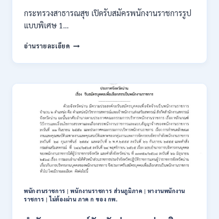
2569
กระทรวงสาธารณสุข เปิดรับสมัครพนักงานราชการรูป
แบบพิเศษ 1…
กระทรวง
อ่านรายละเอียด
สาธารณสุข
เปิด
รับ
สมัคร
พนักงาน
ราชการ
รูป
แบบ
พิเศษ
111
อัตรา
/
ปวส.
และ
ป.ตรี
พนักงานราชการ
|
พนักงานราชการ ส่วนภูมิภาค
|
หางานพนักงาน
หลาย
ราชการ
|
ไม่ต้องผ่าน ภาค ก ของ กพ.
สาขา