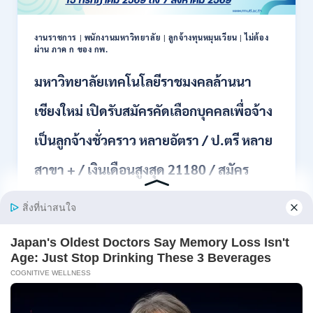
รับ
สมัคร
พนักงาน
งานราชการ
|
พนักงานมหาวิทยาลัย
|
ลูกจ้างทุนหมุนเวียน
|
ไม่ต้อง
ผ่าน ภาค ก ของ กพ.
ราชการ
ปวช.
มหาวิทยาลัยเทคโนโลยีราชมงคลล้านนา
ปวท.
ปวส.
ป.ตรี
เชียงใหม่ เปิดรับสมัครคัดเลือกบุคคลเพื่อจ้าง
ทุก
สาขา
เป็นลูกจ้างชั่วคราว หลายอัตรา / ป.ตรี หลาย
/
เงิน
สาขา + / เงินเดือนสูงสุด 21180 / สมัคร
เดือน
21,780
online 15 ก.ค. – 7 ส.ค. 2569
/
ไม่
มหาวิทยาลัยเทคโนโลยีราชมงคลล้านนา เชียงใหม่ เปิด
ต้อง
รับสมัค…
ผ่าน
ภาต
มหาวิทยาลัย
ก
อ่านรายละเอียด
เทคโนโลยี
ของ
ราช
กพ.