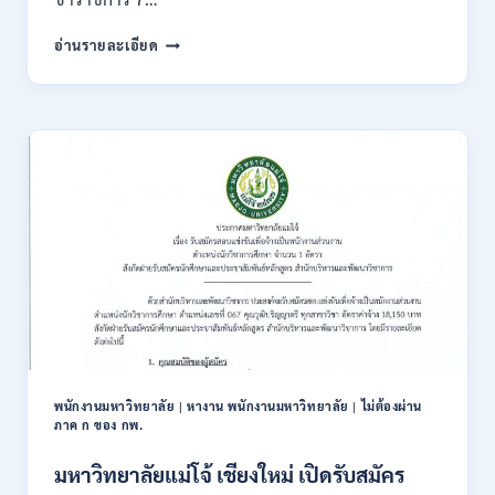
/
สมัคร
กรม
อ่านรายละเอียด
ONLINE
ทรัพยากรธรณี
17
เปิด
–
รับ
31
สมัคร
สิงหาคม
สอบ
2569
แข่งขัน
เพื่อ
บรรจุ
ข้าราชการ
28
อัตรา
/
ปวส.
และ
ป.ตรี
หลาย
พนักงานมหาวิทยาลัย
|
หางาน พนักงานมหาวิทยาลัย
|
ไม่ต้องผ่าน
สาขา
ภาค ก ของ กพ.
/
สมัคร
มหาวิทยาลัยแม่โจ้ เชียงใหม่ เปิดรับสมัคร
ONLINE