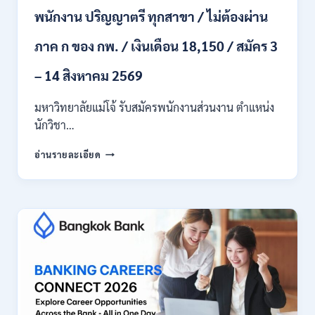
24
พนักงาน ปริญญาตรี ทุกสาขา / ไม่ต้องผ่าน
ก.ค.
–
ภาค ก ของ กพ. / เงินเดือน 18,150 / สมัคร 3
19
ส.ค.
– 14 สิงหาคม 2569
2569
มหาวิทยาลัยแม่โจ้ รับสมัครพนักงานส่วนงาน ตำแหน่ง
นักวิชา…
มหาวิทยาลัย
อ่านรายละเอียด
แม่
โจ้
เชียงใหม่
เปิด
รับ
สมัคร
พนักงาน
ปริญญา
ตรี
ทุก
สาขา