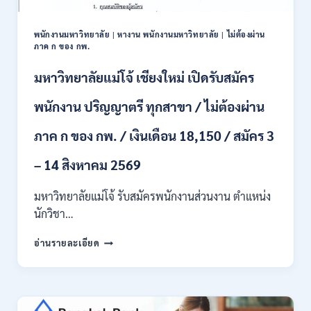
ป.ตรี
หลาย
พนักงานมหาวิทยาลัย
|
หางาน พนักงานมหาวิทยาลัย
|
ไม่ต้องผ่าน
สาขา
ภาค ก ของ กพ.
/
สมัคร
มหาวิทยาลัยแม่โจ้ เชียงใหม่ เปิดรับสมัคร
ONLINE
24
พนักงาน ปริญญาตรี ทุกสาขา / ไม่ต้องผ่าน
ก.ค.
–
ภาค ก ของ กพ. / เงินเดือน 18,150 / สมัคร 3
19
ส.ค.
– 14 สิงหาคม 2569
2569
มหาวิทยาลัยแม่โจ้ รับสมัครพนักงานส่วนงาน ตำแหน่ง
นักวิชา…
มหาวิทยาลัย
อ่านรายละเอียด
แม่
โจ้
เชียงใหม่
เปิด
รับ