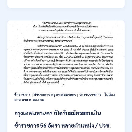
นิคม
อุตสาหกรรม
แห่ง
ประเทศไทย
(กนอ.)
เปิด
รับ
สมัคร
บุคคล
เพื่อ
บรรจุ
เป็น
พนักงาน
รัฐวิสาหกิจ
16
อัตรา
ข้าราชการ
|
ข้าราชการ กรุงเทพมหานคร
|
หางานราชการ
|
ไม่ต้อง
/
ผ่าน ภาค ก ของ กพ.
ป.ตรี
หลา
กรุงเทพมหานคร เปิดรับสมัครสอบเป็น
ส
สาขา
ข้าราชการ 56 อัตรา หลายตำแหน่ง / ปวช.
+
ขึ้น