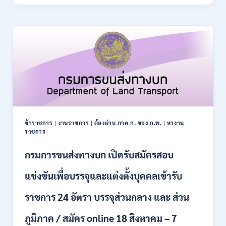
ปฏิรูป
21
ที่ดิน
สิงหาคม
เพื่อ
2569
เกษตรกรรม
ส.ป.ก.
เปิด
รับ
สมัคร
บุคคล
เพื่อ
เป็น
พนักงาน
ข้าราชการ
|
งานราชการ
|
ต้องผ่าน ภาค ก. ของ ก.พ.
|
หางาน
กอง
ราชการ
ทุนฯ
หลาย
กรมการขนส่งทางบก เปิดรับสมัครสอบ
อัตรา
/
แข่งขันเพื่อบรรจุและแต่งตั้งบุคคลเข้ารับ
ปวส.
และ
ราชการ 24 อัตรา บรรจุส่วนกลาง และ ส่วน
ป.ตรี
หลาย
ภูมิภาค / สมัคร online 18 สิงหาคม – 7
สาขา