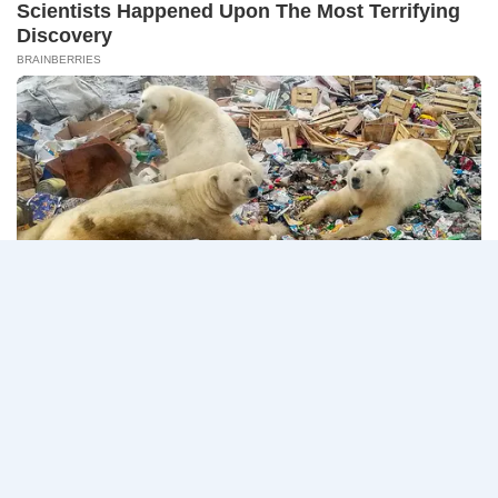
14
CONNECT 2…
สิงหาคม
2569
ธนาคาร
อ่านรายละเอียด
กรุงเทพ
เปิด
รับ
สมัคร
Page
Next
1
2
3
…
5
งาน
กว่า
navigation
Page
40
ตำแหน่ง
/
ปริญญา
ตรี
หลาย
สาขา
ขึ้น
ไป
/
ยินดี
รับ
นักศึกษา