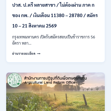
ปวส. ป.ตรี หลายสาขา / ไม่ต้องผ่าน ภาค ก
ไป
/
ของ กพ. / เงินเดือน 11380 – 28780 / สมัคร
เงิน
เดือน
23,290
10 – 21 สิงหาคม 2569
/
สมัคร
กรุงเทพมหานคร เปิดรับสมัครสอบเป็นข้าราชการ 56
ONLINE
อัตรา หลา…
10
–
กรุงเทพมหานคร
อ่านรายละเอียด
26
เปิด
ส.ค.
รับ
2569
สมัคร
สอบ
เป็น
ข้าราชการ
56
อัตรา
หลาย
ตำแหน่ง
/