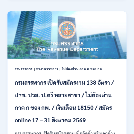
21
บก
สิงหาคม
เปิด
2569
รับ
สมัคร
บุคคล
พลเรือน
เป็น
พนักงาน
ราชการ
66
อัตรา
งานราชการ
|
หางานราชการ
|
ไม่ต้องผ่าน ภาค ก ของ กพ.
/
ชาย
กรมสรรพากร เปิดรับสมัครงาน 138 อัตรา /
และ
หญิง
ปวช. ปวส. ป.ตรี หลายสาขา / ไม่ต้องผ่าน
/
ไม่
ต้อง
ภาค ก ของ กพ. / เงินเดือน 18150 / สมัคร
ผ่าน
ภาค
online 17 – 31 สิงหาคม 2569
ก
ของ
กรมสรรพากร เปิดรับสมัครสอบเพื่อจัดจ้างเป็นลูกจ้าง