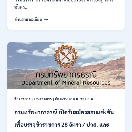
กพ.
ชั่วคร…
/
สมัคร
กรม
อ่านรายละเอียด
10
สรรพากร
–
เปิด
17
รับ
สิงหาคม
สมัคร
2569
งาน
138
อัตรา
/
ปวช.
ปวส.
ป.ตรี
หลาย
สาขา
ข้าราชการ
|
งานราชการ
|
ต้องผ่าน ภาค ก. ของ ก.พ.
/
ไม่
กรมทรัพยากรธรณี เปิดรับสมัครสอบแข่งขัน
ต้อง
ผ่าน
เพื่อบรรจุข้าราชการ 28 อัตรา / ปวส. และ
ภาค
ก