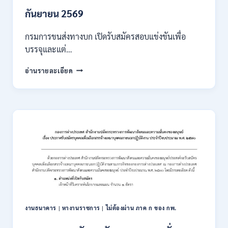
/
เงิน
กันยายน 2569
เดือน
18000
กรมการขนส่งทางบก เปิดรับสมัครสอบแข่งขันเพื่อ
/
บรรจุและแต่…
ไม่
ต้อง
กรม
อ่านรายละเอียด
ผ่าน
การ
ภาค
ขนส่ง
ก
ทาง
ของ
บก
กพ.
เปิด
/
รับ
สมัคร
สมัคร
ONLINE
สอบ
3
แข่งขัน
–
เพื่อ
31
บรรจุ
สิงหาคม
และ
2569
แต่ง
งานธนาคาร
|
หางานราชการ
|
ไม่ต้องผ่าน ภาค ก ของ กพ.
ตั้ง
บุคคล