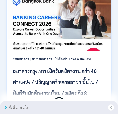
สมัคร
พนักงาน
ปริญญา
ตรี
ทุก
สาขา
/
ไม่
ต้อง
ผ่าน
ภาค
งานธนาคาร
|
หางานธนาคาร
|
ไม่ต้องผ่าน ภาค ก ของ กพ.
ก
ของ
ธนาคารกรุงเทพ เปิดรับสมัครงาน กว่า 40
กพ.
/
ตำแหน่ง / ปริญญาตรี หลายสาขา ขึ้นไป /
เงิน
เดือน
ยินดีรับนักศึกษาจบใหม่ / สมัคร ถึง 8
18,150
/
สิงหาคม 2569
สมัคร
3
–
ธนาคารกรุงเทพ เปิดรับสมัครงาน BANKING CAREERS