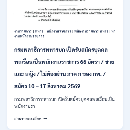
สมัคร
บุคคล
เพื่อ
ปฏิบัติ
งาน
งานราชการ
|
ทหาร
|
พนักงานราชการ
|
พนักงานราชการ ทหาร
|
หา
ป.ตรี
งานพนักงานราชการ
ทุก
สาขา
กรมพลาธิการทหารบก เปิดรับสมัครบุคคล
/
ไม่
พลเรือนเป็นพนักงานราชการ 66 อัตรา / ชาย
ต้อง
ผ่าน
และ หญิง / ไม่ต้องผ่าน ภาค ก ของ กพ. /
ภาค
ก
ของ
สมัคร 10 – 17 สิงหาคม 2569
กพ.
/
กรมพลาธิการทหารบก เปิดรับสมัครบุคคลพลเรือนเป็น
สมัคร
พนักงานรา…
ทาง
EMAIL
กรม
อ่านรายละเอียด
บัดนี้
พลาธิการ
–
ทหาร