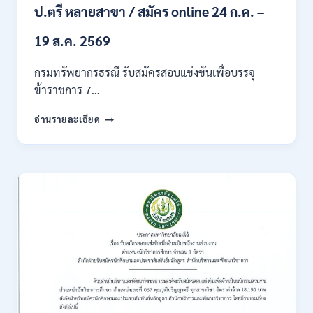
ของ
ป.ตรี หลายสาขา / สมัคร online 24 ก.ค. –
กพ.
/
19 ส.ค. 2569
เงิน
เดือน
กรมทรัพยากรธรณี รับสมัครสอบแข่งขันเพื่อบรรจุ
18150
ข้าราชการ 7…
/
สมัคร
กรม
อ่านรายละเอียด
ONLINE
ทรัพยากรธรณี
17
เปิด
–
รับ
31
สมัคร
สิงหาคม
สอบ
2569
แข่งขัน
เพื่อ
บรรจุ
ข้าราชการ
28
อัตรา
/
ปวส.
และ