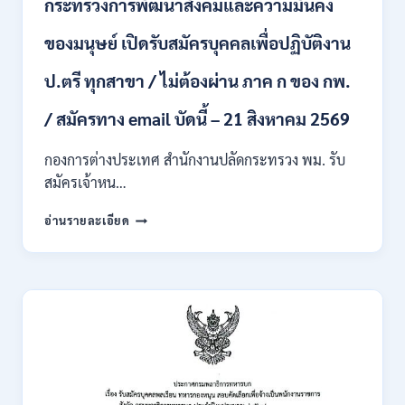
กระทรวงการพัฒนาสังคมและความมั่นคง
เข้า
รับ
ของมนุษย์ เปิดรับสมัครบุคคลเพื่อปฏิบัติงาน
ราชการ
24
อัตรา
ป.ตรี ทุกสาขา / ไม่ต้องผ่าน ภาค ก ของ กพ.
บรรจุ
ส่วน
/ สมัครทาง email บัดนี้ – 21 สิงหาคม 2569
กลาง
และ
กองการต่างประเทศ สำนักงานปลัดกระทรวง พม. รับ
ส่วน
สมัครเจ้าหน…
ภูมิภาค
/
กระทรวง
อ่านรายละเอียด
สมัคร
การ
ONLINE
พัฒนา
18
สังคม
สิงหาคม
และ
–
ความ
7
มั่นคง
กันยายน
ของ
2569
มนุษย์
เปิด
รับ