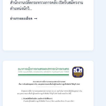
สำนักงานปลัดกระทรวงการคลัง เปิดรับสมัครงาน
ตำแหน่งนักวิ…
กระทรวง
อ่านรายละเอียด
การ
คลัง
เปิด
รับ
สมัคร
งาน
ป.ตรี
หลาย
สาขา
/
ไม่
ต้อง
ผ่าน
ภาค
ก.
/
เงิน
เดือน