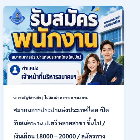
การเกษตร
(ธ.ก.ส.)
เปิด
รับ
สมัคร
บุคคล
เพื่อ
เป็น
พนักงาน
หลาย
อัตรา
/
ป.ตรี
ทุก
สาขา
หางานรัฐวิสาหกิจ
|
ไม่ต้องผ่าน ภาค ก ของ กพ.
/
เงิน
สมาคมการประปาแห่งประเทศไทย เปิด
เดือน
18,150
รับสมัครงาน ป.ตรี หลายสาขา ขึ้นไป /
/
สมัคร
เงินเดือน 18000 – 20000 / สมัครทาง
ONLINE