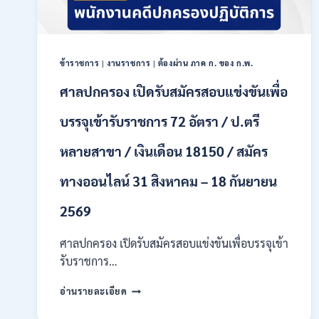
เป็น
พนักงาน
ราชการ
หลาย
ตำแหน่ง
ข้าราชการ
|
งานราชการ
|
ต้องผ่าน ภาค ก. ของ ก.พ.
/
ศาลปกครอง เปิดรับสมัครสอบแข่งขันเพื่อ
ป.ตรี
ทุก
บรรจุเข้ารับราชการ 72 อัตรา / ป.ตรี
สาขา
และ
อื่นๆ
หลายสาขา / เงินเดือน 18150 / สมัคร
/
ไม่
ทางออนไลน์ 31 สิงหาคม – 18 กันยายน
ต้อง
ผ่าน
2569
ภาค
ก
ศาลปกครอง เปิดรับสมัครสอบแข่งขันเพื่อบรรจุเข้า
ของ
รับราชการ…
กพ.
/
ศาล
เงิน
อ่านรายละเอียด
ปกครอง
เดือน
เปิด
21780