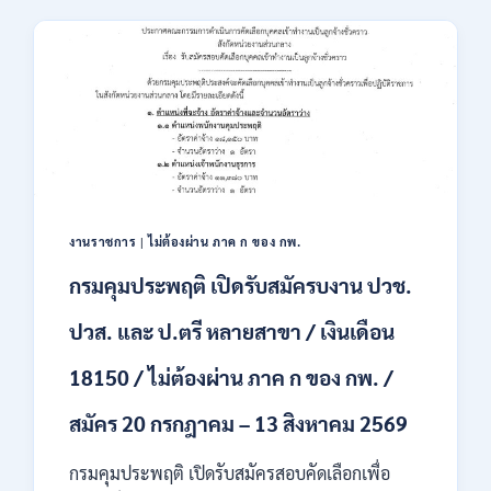
เสริม
23,600
การ
/
ลงทุน
สมัคร
(BOI)
ONLINE
เปิด
–
รับ
13
สมัคร
ส.ค.
พนักงาน
2569
ราชการ
10
อัตรา
งานราชการ
|
ไม่ต้องผ่าน ภาค ก ของ กพ.
/
ปวส.
กรมคุมประพฤติ เปิดรับสมัครบงาน ปวช.
ป.ตรี
หลาย
ปวส. และ ป.ตรี หลายสาขา / เงินเดือน
สาขา
/
18150 / ไม่ต้องผ่าน ภาค ก ของ กพ. /
เงิน
เดือน
สมัคร 20 กรกฎาคม – 13 สิงหาคม 2569
สูงสุด
21780
/
กรมคุมประพฤติ เปิดรับสมัครสอบคัดเลือกเพื่อ