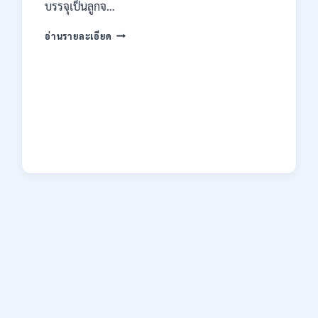
ไม่
บรรจุเป็นลูกจ…
ต้อง
ผ่าน
กรม
อ่านรายละเอียด
ภาค
คุม
ก
ประพฤติ
ของ
เปิด
กพ.
รับ
/
สมัค
สมัคร
รบ
ONLINE
งาน
3
ปวช.
–
ปวส.
10
และ
สิงหาคม
ป.ตรี
2569
หลาย
สาขา
/
เงิน
เดือน
18150
/
ไม่
ต้อง