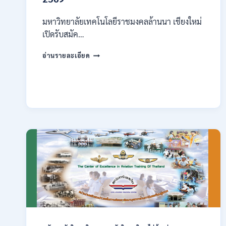
มหาวิทยาลัยเทคโนโลยีราชมงคลล้านนา เชียงใหม่
เปิดรับสมัค…
มหาวิทยาลัย
อ่านรายละเอียด
เทคโนโลยี
ราช
มงคล
ล้าน
นา
เชียงใหม่
เปิด
รับ
สมัคร
คัด
เลือก
บุคคล
เพื่อ
จ้าง
เป็น
ลูกจ้าง
ชั่วคราว