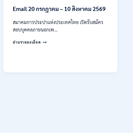
4
Email 20 กรกฎาคม – 10 สิงหาคม 2569
–
14
สิงหาคม
สมาคมการประปาแห่งประเทศไทย เปิดรับสมัคร
2569
สอบบุคคลภายนอกเพ…
สมาคม
อ่านรายละเอียด
การ
ประปา
แห่ง
ประเทศไทย
เปิด
รับ
สมัคร
งาน
ป.ตรี
หลาย
สาขา
ขึ้น
ไป
/
เงิน