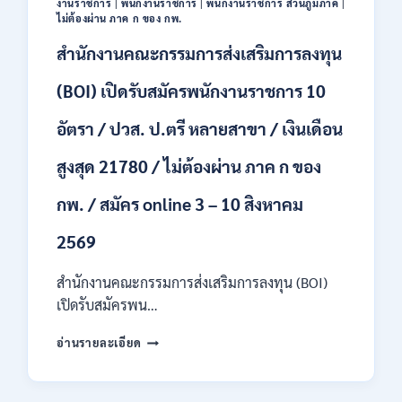
งานราชการ
|
พนักงานราชการ
|
พนักงานราชการ ส่วนภูมิภาค
|
44
ไม่ต้องผ่าน ภาค ก ของ กพ.
อัตรา
สำนักงานคณะกรรมการส่งเสริมการลงทุน
/
ปวส.
และ
(BOI) เปิดรับสมัครพนักงานราชการ 10
ป.ตรี
ทุก
อัตรา / ปวส. ป.ตรี หลายสาขา / เงินเดือน
สาขา
อื่นๆ
สูงสุด 21780 / ไม่ต้องผ่าน ภาค ก ของ
/
ไม่
กพ. / สมัคร online 3 – 10 สิงหาคม
ต้อง
ผ่าน
2569
ภาค
ก
สำนักงานคณะกรรมการส่งเสริมการลงทุน (BOI)
สามารถ
สมัคร
เปิดรับสมัครพน…
ได้
สำนักงาน
/
อ่านรายละเอียด
คณะ
เงิน
กรรมการ
เดือน
ส่ง
สูงสุด