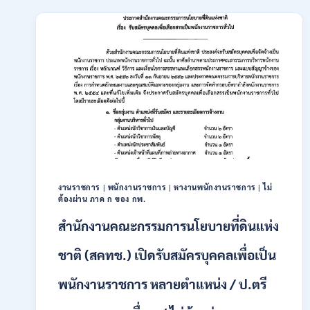
เปิด
รับ
สมัคร
บุคคล
เพื่อ
เป็น
พนักงาน
11
อัตรา
/
ป.ตรี
ทุก
สาขา
และ
งานราชการ
|
พนักงานราชการ
|
หางานพนักงานราชการ
|
ไม่
ต้องผ่าน ภาค ก ของ กพ.
อื่นๆ
ขึ้น
สำนักงานคณะกรรมการนโยบายที่ดินแห่ง
ไป
/
ชาติ (สคทช.) เปิดรับสมัครบุคคลเพื่อเป็น
ไม่
ต้อง
พนักงานราชการ หลายตำแหน่ง / ป.ตรี
ผ่าน
ภาค