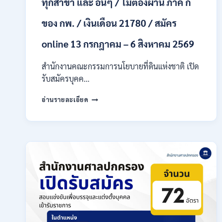
ทุกสาขา และ อื่นๆ / ไม่ต้องผ่าน ภาค ก
ก
ของ
กพ.
ของ กพ. / เงินเดือน 21780 / สมัคร
/
เงิน
online 13 กรกฎาคม – 6 สิงหาคม 2569
เดือน
18,930
สำนักงานคณะกรรมการนโยบายที่ดินแห่งชาติ เปิด
–
รับสมัครบุคค…
32,930
/
สำนักงาน
อ่านรายละเอียด
สมัคร
คณะ
ทาง
กรรมการ
ออนไลน์
นโยบาย
27
ที่ดิน
ก.ค.-
แห่ง
10
ชาติ
ส.ค.
(สคทช.)
2569
เปิด
รับ
สมัคร
บุคคล
เพื่อ