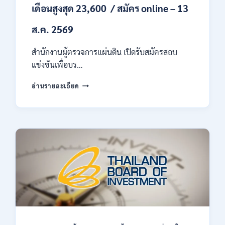
เดือนสูงสุด 23,600 / สมัคร online – 13
ส.ค. 2569
สำนักงานผู้ตรวจการแผ่นดิน เปิดรับสมัครสอบ
แข่งขันเพื่อบร…
สำนักงาน
อ่านรายละเอียด
ผู้
ตรวจ
การ
แผ่น
ดิน
เปิด
รับ
สมัคร
สอบ
แข่งขัน
เพื่อ
บรรจุ
เป็น
พนักงาน