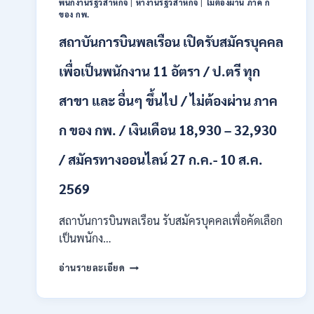
พนักงานรัฐวิสาหกิจ
|
หางานรัฐวิสาหกิจ
|
ไม่ต้องผ่าน ภาค ก
หลาย
ของ กพ.
อัตรา
สถาบันการบินพลเรือน เปิดรับสมัครบุคคล
/
ป.ตรี
หลาย
เพื่อเป็นพนักงาน 11 อัตรา / ป.ตรี ทุก
สาขา
+
สาขา และ อื่นๆ ขึ้นไป / ไม่ต้องผ่าน ภาค
/
เงิน
ก ของ กพ. / เงินเดือน 18,930 – 32,930
เดือน
สูงสุด
/ สมัครทางออนไลน์ 27 ก.ค.- 10 ส.ค.
21180
/
2569
สมัคร
ONLINE
สถาบันการบินพลเรือน รับสมัครบุคคลเพื่อคัดเลือก
15
ก.ค.
เป็นพนักง…
–
7
สถาบัน
อ่านรายละเอียด
ส.ค.
การ
2569
บิน
พลเรือน