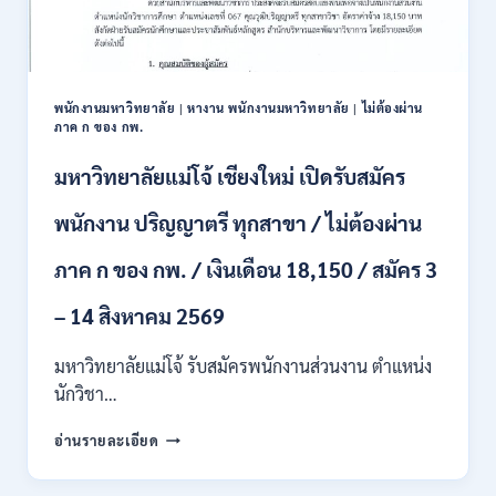
/
ปวส.
และ
ป.ตรี
หลาย
พนักงานมหาวิทยาลัย
|
หางาน พนักงานมหาวิทยาลัย
|
ไม่ต้องผ่าน
สาขา
ภาค ก ของ กพ.
/
สมัคร
มหาวิทยาลัยแม่โจ้ เชียงใหม่ เปิดรับสมัคร
ONLINE
24
พนักงาน ปริญญาตรี ทุกสาขา / ไม่ต้องผ่าน
ก.ค.
–
ภาค ก ของ กพ. / เงินเดือน 18,150 / สมัคร 3
19
ส.ค.
– 14 สิงหาคม 2569
2569
มหาวิทยาลัยแม่โจ้ รับสมัครพนักงานส่วนงาน ตำแหน่ง
นักวิชา…
มหาวิทยาลัย
อ่านรายละเอียด
แม่
โจ้