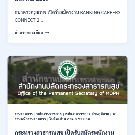
3
–
ธนาคารกรุงเทพ เปิดรับสมัครงาน BANKING CAREERS
14
CONNECT 2…
สิงหาคม
2569
ธนาคาร
อ่านรายละเอียด
กรุงเทพ
เปิด
รับ
สมัคร
งาน
กว่า
40
ตำแหน่ง
/
ปริญญา
ตรี
หลาย
สาขา
งานราชการ
|
พนักงานราชการ
|
พนักงานราชการ ส่วนภูมิภาค
|
หา
ขึ้น
งานพนักงานราชการ
|
ไม่ต้องผ่าน ภาค ก ของ กพ.
ไป
/
กระทรวงสาธารณสุข เปิดรับสมัครพนักงาน
ยินดี