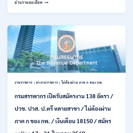
กรม
อ่านรายละเอียด
พลาธิการ
ทหาร
บก
เปิด
รับ
สมัคร
บุคคล
พลเรือน
เป็น
พนักงาน
ราชการ
66
อัตรา
งานราชการ
|
หางานราชการ
|
ไม่ต้องผ่าน ภาค ก ของ กพ.
/
ชาย
กรมสรรพากร เปิดรับสมัครงาน 138 อัตรา /
และ
หญิง
ปวช. ปวส. ป.ตรี หลายสาขา / ไม่ต้องผ่าน
/
ไม่
ต้อง
ภาค ก ของ กพ. / เงินเดือน 18150 / สมัคร
ผ่าน
ภาค