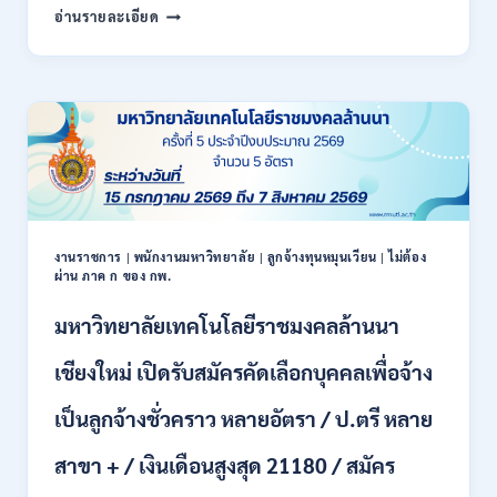
สำนักงาน
กพ.
อ่านรายละเอียด
สหกรณ์
/
จังหวัด
สมัคร
น่าน
ONLINE
กรม
17
ส่ง
–
เสริม
28
สหกรณ์
สิงหาคม
เปิด
2569
รับ
สมัคร
พนักงาน
งานราชการ
|
พนักงานมหาวิทยาลัย
|
ลูกจ้างทุนหมุนเวียน
|
ไม่ต้อง
ผ่าน ภาค ก ของ กพ.
ราชการ
ปวช.
มหาวิทยาลัยเทคโนโลยีราชมงคลล้านนา
ปวท.
ปวส.
ป.ตรี
เชียงใหม่ เปิดรับสมัครคัดเลือกบุคคลเพื่อจ้าง
ทุก
สาขา
เป็นลูกจ้างชั่วคราว หลายอัตรา / ป.ตรี หลาย
/
เงิน
สาขา + / เงินเดือนสูงสุด 21180 / สมัคร
เดือน