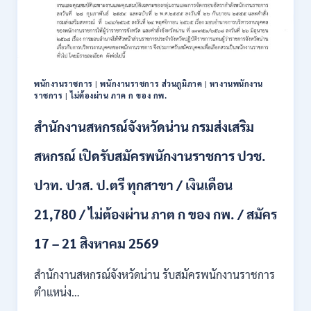
111
อัตรา
/
ปวส.
และ
ป.ตรี
พนักงานราชการ
|
พนักงานราชการ ส่วนภูมิภาค
|
หางานพนักงาน
หลาย
ราชการ
|
ไม่ต้องผ่าน ภาค ก ของ กพ.
สาขา
+
สำนักงานสหกรณ์จังหวัดน่าน กรมส่งเสริม
/
เงิน
สหกรณ์ เปิดรับสมัครพนักงานราชการ ปวช.
เดือน
17700
ปวท. ปวส. ป.ตรี ทุกสาขา / เงินเดือน
–
71500
21,780 / ไม่ต้องผ่าน ภาต ก ของ กพ. / สมัคร
/
ไม่
17 – 21 สิงหาคม 2569
ต้อง
ผ่าน
สำนักงานสหกรณ์จังหวัดน่าน รับสมัครพนักงานราชการ
ภาค
ก
ตำแหน่ง…
ของ