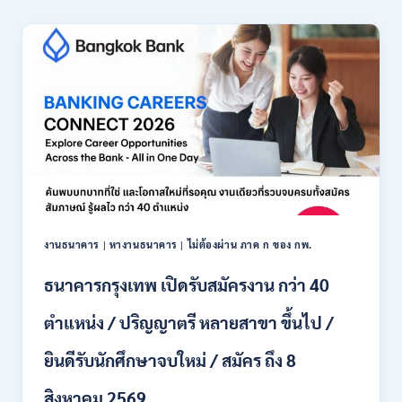
เชียงใหม่
เปิด
รับ
สมัคร
พนักงาน
ปริญญา
ตรี
ทุก
สาขา
/
ไม่
ต้อง
ผ่าน
ภาค
งานธนาคาร
|
หางานธนาคาร
|
ไม่ต้องผ่าน ภาค ก ของ กพ.
ก
ของ
ธนาคารกรุงเทพ เปิดรับสมัครงาน กว่า 40
กพ.
/
ตำแหน่ง / ปริญญาตรี หลายสาขา ขึ้นไป /
เงิน
เดือน
ยินดีรับนักศึกษาจบใหม่ / สมัคร ถึง 8
18,150
/
สิงหาคม 2569
สมัคร