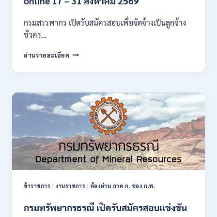
online 17 – 31 สิงหาคม 2569
ก
ของ
กรมสรรพากร เปิดรับสมัครสอบเพื่อจัดจ้างเป็นลูกจ้าง
กพ.
ชั่วคร…
/
สมัคร
กรม
อ่านรายละเอียด
10
สรรพากร
–
เปิด
17
รับ
สิงหาคม
สมัคร
2569
งาน
138
อัตรา
/
ปวช.
ปวส.
ป.ตรี
หลาย
สาขา
ข้าราชการ
|
งานราชการ
|
ต้องผ่าน ภาค ก. ของ ก.พ.
/
ไม่
กรมทรัพยากรธรณี เปิดรับสมัครสอบแข่งขัน
ต้อง