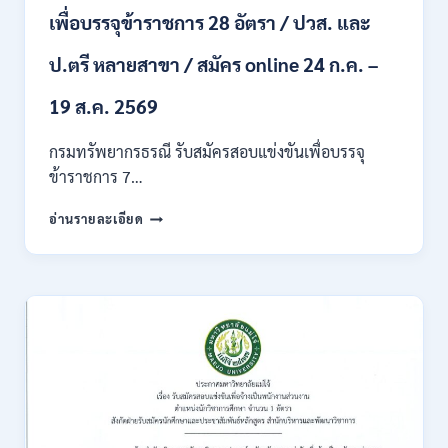
ผ่าน
เพื่อบรรจุข้าราชการ 28 อัตรา / ปวส. และ
ภาค
ก
ของ
ป.ตรี หลายสาขา / สมัคร online 24 ก.ค. –
กพ.
/
19 ส.ค. 2569
เงิน
เดือน
กรมทรัพยากรธรณี รับสมัครสอบแข่งขันเพื่อบรรจุ
18150
ข้าราชการ 7…
/
สมัคร
กรม
อ่านรายละเอียด
ONLINE
ทรัพยากรธรณี
17
เปิด
–
รับ
31
สมัคร
สิงหาคม
สอบ
2569
แข่งขัน
เพื่อ
บรรจุ
ข้าราชการ
28
อัตรา