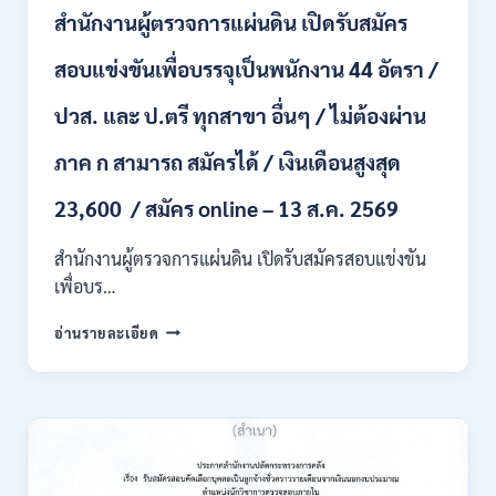
ชั่วคราว
สำนักงานผู้ตรวจการแผ่นดิน เปิดรับสมัคร
หลาย
อัตรา
สอบแข่งขันเพื่อบรรจุเป็นพนักงาน 44 อัตรา /
/
ป.ตรี
ปวส. และ ป.ตรี ทุกสาขา อื่นๆ / ไม่ต้องผ่าน
หลาย
สาขา
ภาค ก สามารถ สมัครได้ / เงินเดือนสูงสุด
+
/
23,600 / สมัคร online – 13 ส.ค. 2569
เงิน
เดือน
สำนักงานผู้ตรวจการแผ่นดิน เปิดรับสมัครสอบแข่งขัน
สูงสุด
21180
เพื่อบร…
/
สมัคร
สำนักงาน
อ่านรายละเอียด
ONLINE
ผู้
15
ตรวจ
ก.ค.
การ
–
แผ่น
7
ดิน
ส.ค.
เปิด
2569
รับ