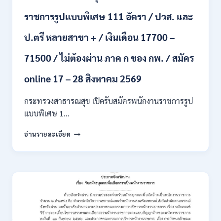
รับ
ราชการรูปแบบพิเศษ 111 อัตรา / ปวส. และ
นักศึกษา
จบ
ป.ตรี หลายสาขา + / เงินเดือน 17700 –
ใหม่
/
71500 / ไม่ต้องผ่าน ภาค ก ของ กพ. / สมัคร
สมัคร
ถึง
8
online 17 – 28 สิงหาคม 2569
สิงหาคม
2569
กระทรวงสาธารณสุข เปิดรับสมัครพนักงานราชการรูป
แบบพิเศษ 1…
กระทรวง
อ่านรายละเอียด
สาธารณสุข
เปิด
รับ
สมัคร
พนักงาน
ราชการ
รูป
แบบ
พิเศษ