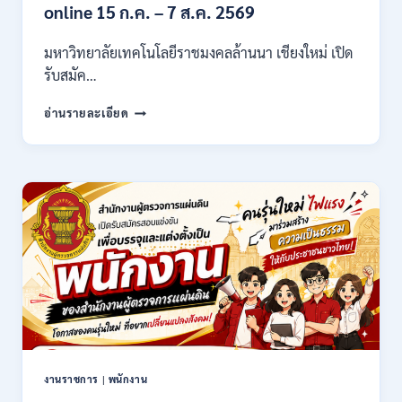
21,780
online 15 ก.ค. – 7 ส.ค. 2569
/
ไม่
มหาวิทยาลัยเทคโนโลยีราชมงคลล้านนา เชียงใหม่ เปิด
ต้อง
รับสมัค…
ผ่าน
ภาต
มหาวิทยาลัย
ก
อ่านรายละเอียด
เทคโนโลยี
ของ
ราช
กพ.
มงคล
/
ล้าน
สมัคร
นา
17
เชียงใหม่
–
เปิด
21
รับ
สิงหาคม
สมัคร
2569
คัด
เลือก
บุคคล
เพื่อ
จ้าง
เป็น
งานราชการ
|
พนักงาน
ลูกจ้าง