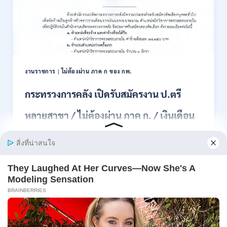
สมัคร
สอบ
แข่งขัน
เพื่อ
บรรจุ
เป็น
พนักงาน
งานราชการ
|
ไม่ต้องผ่าน ภาค ก ของ กพ.
44
อัตรา
กระทรวงการคลัง เปิดรับสมัครงาน ป.ตรี
/
ปวส.
หลายสาขา / ไม่ต้องผ่าน ภาค ก. / เงินเดือน
และ
ป.ตรี
18150 / สมัคร 13 – 25 สิงหาคม 2569
ทุก
สาขา
อื่นๆ
สำนักงานปลัดกระทรวงการคลัง เปิดรับสมัครงาน
/
ตำแหน่งนักวิ…
ไม่
ต้อง
กระทรวง
อ่านรายละเอียด
ผ่าน
การ
ภาค
คลัง
ก
เปิด
สามารถ