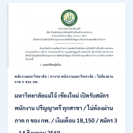
สมัคร
สอบ
แข่งขัน
เพื่อ
บรรจุ
ข้าราชการ
28
อัตรา
/
ปวส.
และ
ป.ตรี
หลาย
พนักงานมหาวิทยาลัย
หางาน พนักงานมหาวิทยาลัย
ไม่ต้องผ่าน
|
|
สาขา
ภาค ก ของ กพ.
/
สมัคร
มหาวิทยาลัยแม่โจ้ เชียงใหม่ เปิดรับสมัคร
ONLINE
24
พนักงาน ปริญญาตรี ทุกสาขา / ไม่ต้องผ่าน
ก.ค.
–
ภาค ก ของ กพ. / เงินเดือน 18,150 / สมัคร 3
19
ส.ค.
– 14 สิงหาคม 2569
2569