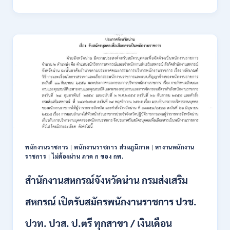
สาธารณสุข
เปิด
รับ
สมัคร
พนักงาน
ราชการ
รูป
แบบ
พิเศษ
111
อัตรา
/
ปวส.
และ
ป.ตรี
พนักงานราชการ
พนักงานราชการ ส่วนภูมิภาค
หางานพนักงาน
|
|
หลาย
ราชการ
ไม่ต้องผ่าน ภาค ก ของ กพ.
|
สาขา
+
สำนักงานสหกรณ์จังหวัดน่าน กรมส่งเสริม
/
เงิน
สหกรณ์ เปิดรับสมัครพนักงานราชการ ปวช.
เดือน
17700
ปวท. ปวส. ป.ตรี ทุกสาขา / เงินเดือน
–