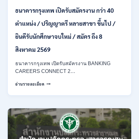
ของ
ธนาคารกรุงเทพ เปิดรับสมัครงาน กว่า 40
กพ.
/
ตำแหน่ง / ปริญญาตรี หลายสาขา ขึ้นไป /
เงิน
เดือน
ยินดีรับนักศึกษาจบใหม่ / สมัคร ถึง 8
18,150
/
สิงหาคม 2569
สมัคร
3
–
ธนาคารกรุงเทพ เปิดรับสมัครงาน BANKING
14
CAREERS CONNECT 2…
สิงหาคม
2569
ธนาคาร
อ่านรายละเอียด
กรุงเทพ
เปิด
รับ
สมัคร
งาน
กว่า
40
ตำแหน่ง
/