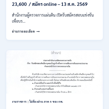
/
23,600 / สมัคร online – 13 ส.ค. 2569
เงิน
เดือน
สำนักงานผู้ตรวจการแผ่นดิน เปิดรับสมัครสอบแข่งขัน
สูงสุด
21180
เพื่อบร…
/
สมัคร
สำนักงาน
อ่านรายละเอียด
ONLINE
ผู้
15
ตรวจ
ก.ค.
การ
–
แผ่น
7
ดิน
ส.ค.
เปิด
2569
รับ
สมัคร
สอบ
แข่งขัน
เพื่อ
บรรจุ
เป็น
พนักงาน
งานราชการ
|
ไม่ต้องผ่าน ภาค ก ของ กพ.
44
อัตรา