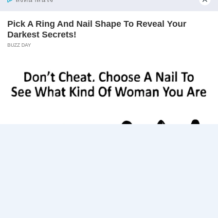
–
10
ศาลปกครอง เปิดรับสมัครสอบแข่งขันเพื่อบรรจุเข้ารับ
สิงหาคม
ราชการ…
2569
ศาล
อ่านรายละเอียด
ปกครอง
เปิด
รับ
สมัคร
Page
Next
1
2
3
สอบ
แข่งขัน
navigation
Page
เพื่อ
บรรจุ
เข้า
รับ
ราชการ
72
อัตรา
/
ป.ตรี
หลาย
สาขา