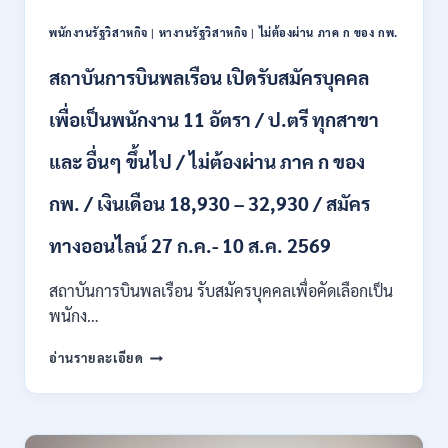
สมัคร
ผ่าน
ONLINE
พนักงานรัฐวิสาหกิจ
|
หางานรัฐวิสาหกิจ
|
ไม่ต้องผ่าน ภาค ก ของ กพ.
ภาค
–
ก.
13
สถาบันการบินพลเรือน เปิดรับสมัครบุคคล
/
ส.ค.
เงิน
2569
เพื่อเป็นพนักงาน 11 อัตรา / ป.ตรี ทุกสาขา
เดือน
18150
/
และ อื่นๆ ขึ้นไป / ไม่ต้องผ่าน ภาค ก ของ
สมัคร
13
กพ. / เงินเดือน 18,930 – 32,930 / สมัคร
–
25
ทางออนไลน์ 27 ก.ค.- 10 ส.ค. 2569
สิงหาคม
2569
สถาบันการบินพลเรือน รับสมัครบุคคลเพื่อคัดเลือกเป็น
พนักง…
สถาบัน
อ่านรายละเอียด
การ
บิน
พลเรือน
เปิด