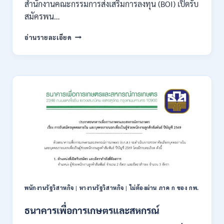
สำนักงานคณะกรรมการส่งเสริมการลงทุน (BOI) เปิดรับ
กพ.
สมัครพน…
/
เงิน
สำนักงาน
อ่านรายละเอียด
เดือน
คณะ
18,930
กรรมการ
–
ส่ง
32,930
เสริม
/
การ
สมัคร
ลงทุน
ทาง
(BOI)
ออนไลน์
เปิด
27
รับ
ก.ค.-
สมัคร
10
พนักงาน
ส.ค.
ราชการ
2569
10
อัตรา
/
พนักงานรัฐวิสาหกิจ
|
หางานรัฐวิสาหกิจ
|
ไม่ต้องผ่าน ภาค ก ของ กพ.
ปวส.
ป.ตรี
ธนาคารเพื่อการเกษตรและสหกรณ์
หลาย