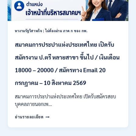
/
6
เงิน
สิงหาคม
เดือน
2569
18150
/
หางานรัฐวิสาหกิจ
|
ไม่ต้องผ่าน ภาค ก ของ กพ.
ไม่
ต้อง
สมาคมการประปาแห่งประเทศไทย เปิดรับ
ผ่าน
ภาค
สมัครงาน ป.ตรี หลายสาขา ขึ้นไป / เงินเดือน
ก
ของ
กพ.
18000 – 20000 / สมัครทาง Email 20
/
สมัคร
กรกฎาคม – 10 สิงหาคม 2569
20
กรกฎาคม
สมาคมการประปาแห่งประเทศไทย เปิดรับสมัครสอบ
–
บุคคลภายนอกเพ…
13
สิงหาคม
สมาคม
อ่านรายละเอียด
2569
การ
ประปา
แห่ง