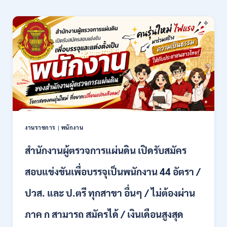
มงคล
ล้าน
นา
เชียงใหม่
เปิด
รับ
สมัคร
คัด
เลือก
บุคคล
เพื่อ
จ้าง
เป็น
งานราชการ
|
พนักงาน
ลูกจ้าง
ชั่วคราว
สำนักงานผู้ตรวจการแผ่นดิน เปิดรับสมัคร
หลาย
อัตรา
สอบแข่งขันเพื่อบรรจุเป็นพนักงาน 44 อัตรา /
/
ป.ตรี
ปวส. และ ป.ตรี ทุกสาขา อื่นๆ / ไม่ต้องผ่าน
หลาย
สาขา
ภาค ก สามารถ สมัครได้ / เงินเดือนสูงสุด
+