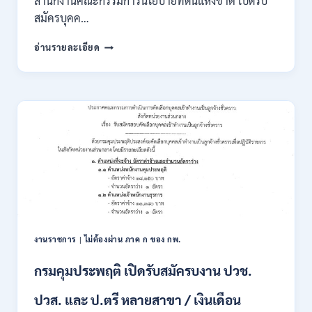
สำนักงานคณะกรรมการนโยบายที่ดินแห่งชาติ เปิดรับ
สมัครบุคค…
สำนักงาน
อ่านรายละเอียด
คณะ
กรรมการ
นโยบาย
ที่ดิน
แห่ง
ชาติ
(สคทช.)
เปิด
รับ
สมัคร
บุคคล
เพื่อ
เป็น
พนักงาน
งานราชการ
|
ไม่ต้องผ่าน ภาค ก ของ กพ.
ราชการ
หลาย
กรมคุมประพฤติ เปิดรับสมัครบงาน ปวช.
ตำแหน่ง
/
ปวส. และ ป.ตรี หลายสาขา / เงินเดือน
ป.ตรี