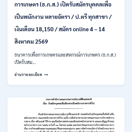
สาขา
การเกษตร (ธ.ก.ส.) เปิดรับสมัครบุคคลเพื่อ
/
เงิน
เป็นพนักงาน หลายอัตรา / ป.ตรี ทุกสาขา /
เดือน
สูงสุด
เงินเดือน 18,150 / สมัคร online 4 – 14
21780
/
สิงหาคม 2569
ไม่
ต้อง
ผ่าน
ธนาคารเพื่อการเกษตรและสหกรณ์การเกษตร (ธ.ก.ส.)
ภาค
เปิดรับสม…
ก
ของ
ธนาคาร
อ่านรายละเอียด
กพ.
เพื่อ
/
การเกษตร
สมัคร
และ
ONLINE
สหกรณ์
3
การเกษตร
–
(ธ.ก.ส.)
10
เปิด
สิงหาคม
รับ
2569
สมัคร
บุคคล