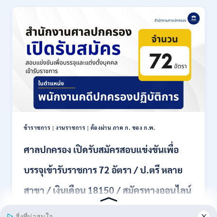
ประเทศไทย
เปิด
รับ
สมัคร
งาน
ป.ตรี
หลาย
สาขา
ขึ้น
ไป
/
เงิน
เดือน
ข้าราชการ
|
งานราชการ
|
ต้องผ่าน ภาค ก. ของ ก.พ.
18000
–
ศาลปกครอง เปิดรับสมัครสอบแข่งขันเพื่อ
20000
/
บรรจุเข้ารับราชการ 72 อัตรา / ป.ตรี หลาย
สมัคร
ทาง
สาขา / เงินเดือน 18150 / สมัครทางออนไลน์
EMAIL
20
31 สิงหาคม – 18 กันยายน 2569
กรกฎาคม