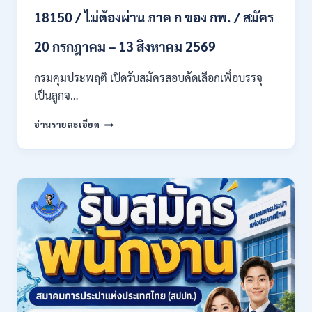
ทุก
18150 / ไม่ต้องผ่าน ภาค ก ของ กพ. / สมัคร
สาขา
และ
20 กรกฎาคม – 13 สิงหาคม 2569
อื่นๆ
/
กรมคุมประพฤติ เปิดรับสมัครสอบคัดเลือกเพื่อบรรจุ
ไม่
เป็นลูกจ…
ต้อง
ผ่าน
กรม
ภาค
อ่านรายละเอียด
คุม
ก
ประพฤติ
ของ
เปิด
กพ.
รับ
/
สมัค
เงิน
รบ
เดือน
งาน
21780
ปวช.
/
ปวส.
สมัคร
และ
ONLINE
ป.ตรี
13
หลาย
กรกฎาคม
สาขา
–