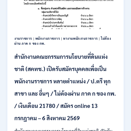
เพื่อ
เป็น
พนักงาน
หลาย
อัตรา
/
งานราชการ
|
พนักงานราชการ
|
หางานพนักงานราชการ
|
ไม่ต้อง
ป.ตรี
ผ่าน ภาค ก ของ กพ.
ทุก
สาขา
สำนักงานคณะกรรมการนโยบายที่ดินแห่ง
/
เงิน
ชาติ (สคทช.) เปิดรับสมัครบุคคลเพื่อเป็น
เดือน
18,150
พนักงานราชการ หลายตำแหน่ง / ป.ตรี ทุก
/
สมัคร
สาขา และ อื่นๆ / ไม่ต้องผ่าน ภาค ก ของ กพ.
ONLINE
4
/ เงินเดือน 21780 / สมัคร online 13
–
14
สิงหาคม
กรกฎาคม – 6 สิงหาคม 2569
2569