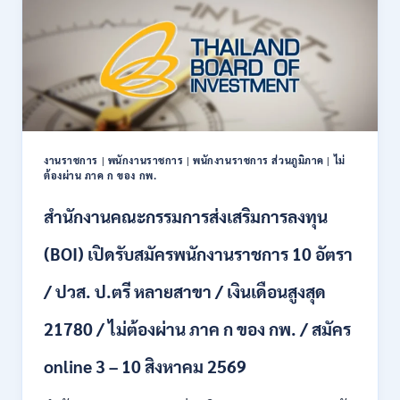
รับ
สมัคร
บุคคล
เพื่อ
เป็น
พนักงาน
11
อัตรา
/
งานราชการ
|
พนักงานราชการ
|
พนักงานราชการ ส่วนภูมิภาค
|
ไม่
ป.ตรี
ต้องผ่าน ภาค ก ของ กพ.
ทุก
สาขา
สำนักงานคณะกรรมการส่งเสริมการลงทุน
และ
อื่นๆ
(BOI) เปิดรับสมัครพนักงานราชการ 10 อัตรา
ขึ้น
ไป
/ ปวส. ป.ตรี หลายสาขา / เงินเดือนสูงสุด
/
ไม่
21780 / ไม่ต้องผ่าน ภาค ก ของ กพ. / สมัคร
ต้อง
ผ่าน
ภาค
online 3 – 10 สิงหาคม 2569
ก
ของ