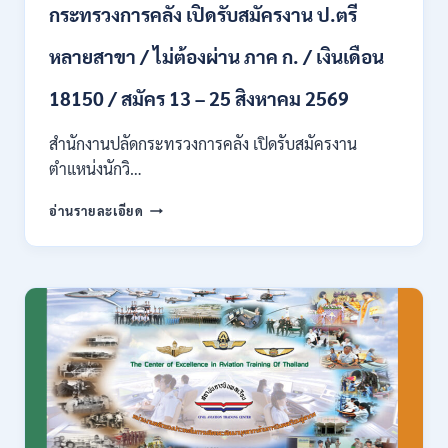
กระทรวงการคลัง เปิดรับสมัครงาน ป.ตรี
/
ปวส.
หลายสาขา / ไม่ต้องผ่าน ภาค ก. / เงินเดือน
และ
ป.ตรี
18150 / สมัคร 13 – 25 สิงหาคม 2569
ทุก
สาขา
อื่นๆ
สำนักงานปลัดกระทรวงการคลัง เปิดรับสมัครงาน
/
ตำแหน่งนักวิ…
ไม่
ต้อง
กระทรวง
อ่านรายละเอียด
ผ่าน
การ
ภาค
คลัง
ก
เปิด
สามารถ
รับ
สมัคร
สมัคร
ได้
งาน
/
ป.ตรี
เงิน
หลาย
เดือน
สาขา
สูงสุด
/
23,600
ไม่
/
ต้อง