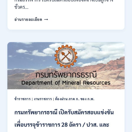
กพ.
ชั่วคร…
/
สมัคร
กรม
อ่านรายละเอียด
10
สรรพากร
–
เปิด
17
รับ
สิงหาคม
สมัคร
2569
งาน
138
อัตรา
/
ปวช.
ปวส.
ป.ตรี
หลาย
สาขา
ข้าราชการ
|
งานราชการ
|
ต้องผ่าน ภาค ก. ของ ก.พ.
/
ไม่
กรมทรัพยากรธรณี เปิดรับสมัครสอบแข่งขัน
ต้อง
ผ่าน
เพื่อบรรจุข้าราชการ 28 อัตรา / ปวส. และ
ภาค
ก