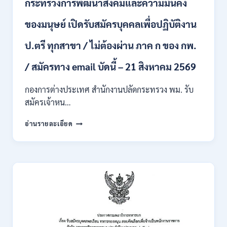
กระทรวงการพัฒนาสังคมและความมั่นคง
เข้า
รับ
ของมนุษย์ เปิดรับสมัครบุคคลเพื่อปฏิบัติงาน
ราชการ
24
อัตรา
ป.ตรี ทุกสาขา / ไม่ต้องผ่าน ภาค ก ของ กพ.
บรรจุ
ส่วน
/ สมัครทาง email บัดนี้ – 21 สิงหาคม 2569
กลาง
และ
กองการต่างประเทศ สำนักงานปลัดกระทรวง พม. รับ
ส่วน
สมัครเจ้าหน…
ภูมิภาค
/
กระทรวง
อ่านรายละเอียด
สมัคร
การ
ONLINE
พัฒนา
18
สังคม
สิงหาคม
และ
–
ความ
7
มั่นคง
กันยายน
ของ
2569
มนุษย์
เปิด
รับ