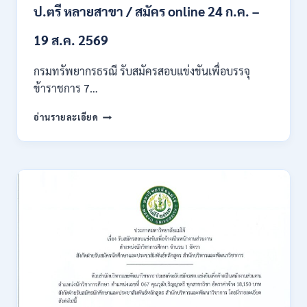
ของ
ป.ตรี หลายสาขา / สมัคร online 24 ก.ค. –
กพ.
/
19 ส.ค. 2569
เงิน
เดือน
กรมทรัพยากรธรณี รับสมัครสอบแข่งขันเพื่อบรรจุ
18150
ข้าราชการ 7…
/
สมัคร
กรม
อ่านรายละเอียด
ONLINE
ทรัพยากรธรณี
17
เปิด
–
รับ
31
สมัคร
สิงหาคม
สอบ
2569
แข่งขัน
เพื่อ
บรรจุ
ข้าราชการ
28
อัตรา
/
ปวส.
และ