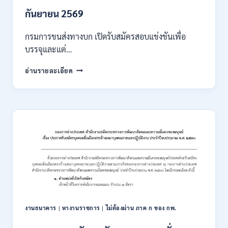
/
เงิน
กันยายน 2569
เดือน
18000
กรมการขนส่งทางบก เปิดรับสมัครสอบแข่งขันเพื่อ
/
บรรจุและแต่…
ไม่
ต้อง
กรม
อ่านรายละเอียด
ผ่าน
การ
ภาค
ขนส่ง
ก
ทาง
ของ
บก
กพ.
เปิด
/
รับ
สมัคร
สมัคร
ONLINE
สอบ
3
แข่งขัน
–
เพื่อ
31
บรรจุ
สิงหาคม
และ
2569
แต่ง
งานธนาคาร
|
หางานราชการ
|
ไม่ต้องผ่าน ภาค ก ของ กพ.
ตั้ง
บุคคล