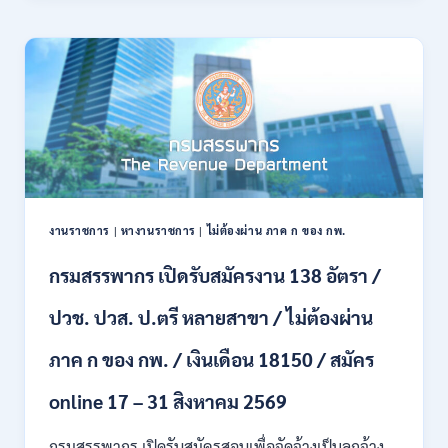
21
บก
สิงหาคม
เปิด
2569
รับ
สมัคร
บุคคล
พลเรือน
เป็น
พนักงาน
ราชการ
66
อัตรา
งานราชการ
|
หางานราชการ
|
ไม่ต้องผ่าน ภาค ก ของ กพ.
/
ชาย
กรมสรรพากร เปิดรับสมัครงาน 138 อัตรา /
และ
หญิง
ปวช. ปวส. ป.ตรี หลายสาขา / ไม่ต้องผ่าน
/
ไม่
ต้อง
ภาค ก ของ กพ. / เงินเดือน 18150 / สมัคร
ผ่าน
ภาค
online 17 – 31 สิงหาคม 2569
ก
ของ
กรมสรรพากร เปิดรับสมัครสอบเพื่อจัดจ้างเป็นลูกจ้าง