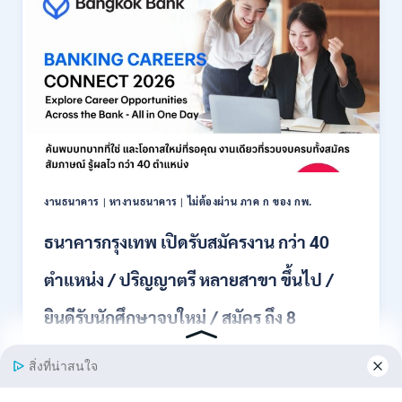
สมัคร
พนักงาน
ปริญญา
ตรี
ทุก
สาขา
/
ไม่
ต้อง
ผ่าน
ภาค
งานธนาคาร
|
หางานธนาคาร
|
ไม่ต้องผ่าน ภาค ก ของ กพ.
ก
ของ
ธนาคารกรุงเทพ เปิดรับสมัครงาน กว่า 40
กพ.
/
ตำแหน่ง / ปริญญาตรี หลายสาขา ขึ้นไป /
เงิน
เดือน
ยินดีรับนักศึกษาจบใหม่ / สมัคร ถึง 8
18,150
/
สิงหาคม 2569
สมัคร
3
–
ธนาคารกรุงเทพ เปิดรับสมัครงาน BANKING CAREERS