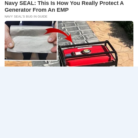
14
CONNECT 2…
สิงหาคม
2569
ธนาคาร
อ่านรายละเอียด
กรุงเทพ
เปิด
รับ
สมัคร
Page
Next
1
2
3
…
5
งาน
กว่า
navigation
Page
40
ตำแหน่ง
/
ปริญญา
ตรี
หลาย
สาขา
ขึ้น
ไป
/
ยินดี
รับ
นักศึกษา