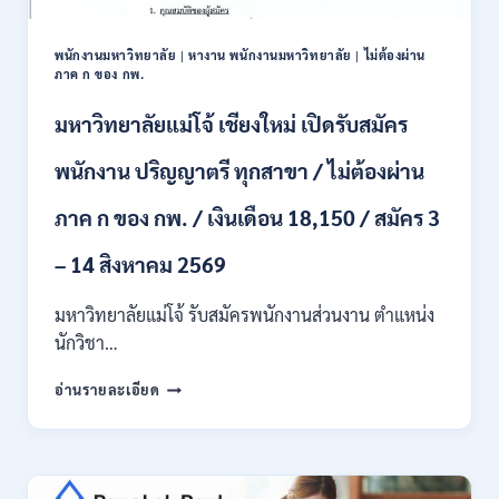
ป.ตรี
หลาย
พนักงานมหาวิทยาลัย
|
หางาน พนักงานมหาวิทยาลัย
|
ไม่ต้องผ่าน
สาขา
ภาค ก ของ กพ.
/
สมัคร
มหาวิทยาลัยแม่โจ้ เชียงใหม่ เปิดรับสมัคร
ONLINE
24
พนักงาน ปริญญาตรี ทุกสาขา / ไม่ต้องผ่าน
ก.ค.
–
ภาค ก ของ กพ. / เงินเดือน 18,150 / สมัคร 3
19
ส.ค.
– 14 สิงหาคม 2569
2569
มหาวิทยาลัยแม่โจ้ รับสมัครพนักงานส่วนงาน ตำแหน่ง
นักวิชา…
มหาวิทยาลัย
อ่านรายละเอียด
แม่
โจ้
เชียงใหม่
เปิด
รับ