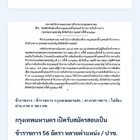
นิคม
อุตสาหกรรม
แห่ง
ประเทศไทย
(กนอ.)
เปิด
รับ
สมัคร
บุคคล
เพื่อ
บรรจุ
เป็น
พนักงาน
รัฐวิสาหกิจ
16
อัตรา
ข้าราชการ
|
ข้าราชการ กรุงเทพมหานคร
|
หางานราชการ
|
ไม่ต้อง
/
ผ่าน ภาค ก ของ กพ.
ป.ตรี
หลา
กรุงเทพมหานคร เปิดรับสมัครสอบเป็น
ส
สาขา
ข้าราชการ 56 อัตรา หลายตำแหน่ง / ปวช.
+
ขึ้น