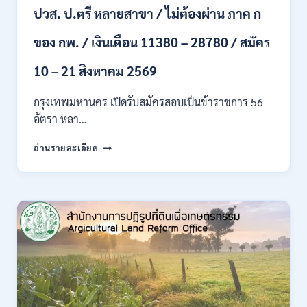
ปวส. ป.ตรี หลายสาขา / ไม่ต้องผ่าน ภาค ก
ไป
/
ของ กพ. / เงินเดือน 11380 – 28780 / สมัคร
เงิน
เดือน
23,290
10 – 21 สิงหาคม 2569
/
สมัคร
กรุงเทพมหานคร เปิดรับสมัครสอบเป็นข้าราชการ 56
ONLINE
อัตรา หลา…
10
–
กรุงเทพมหานคร
อ่านรายละเอียด
26
เปิด
ส.ค.
รับ
2569
สมัคร
สอบ
เป็น
ข้าราชการ
56
อัตรา
หลาย
ตำแหน่ง
/