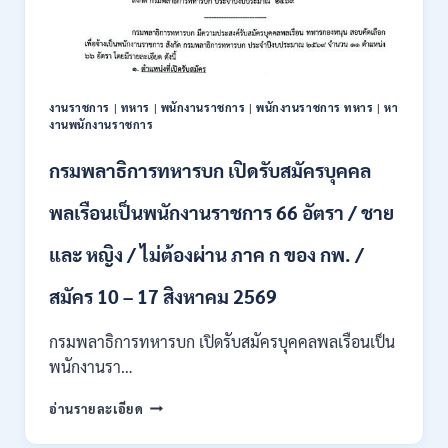
สมัคร
บุคคล
เพื่อ
ปฏิบัติ
งาน
งานราชการ
|
ทหาร
|
พนักงานราชการ
|
พนักงานราชการ ทหาร
|
หา
ป.ตรี
งานพนักงานราชการ
ทุก
สาขา
กรมพลาธิการทหารบก เปิดรับสมัครบุคคล
/
ไม่
พลเรือนเป็นพนักงานราชการ 66 อัตรา / ชาย
ต้อง
ผ่าน
และ หญิง / ไม่ต้องผ่าน ภาค ก ของ กพ. /
ภาค
ก
ของ
สมัคร 10 – 17 สิงหาคม 2569
กพ.
/
กรมพลาธิการทหารบก เปิดรับสมัครบุคคลพลเรือนเป็น
สมัคร
พนักงานรา…
ทาง
EMAIL
กรม
อ่านรายละเอียด
บัดนี้
พลาธิการ
–
ทหาร