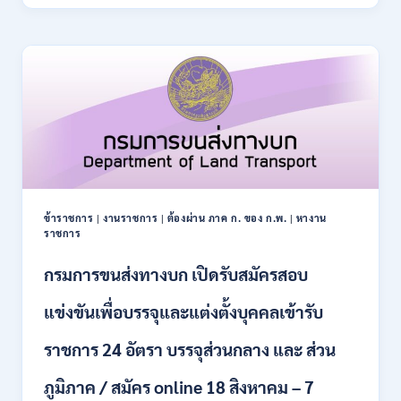
ปฏิรูป
21
ที่ดิน
สิงหาคม
เพื่อ
2569
เกษตรกรรม
ส.ป.ก.
เปิด
รับ
สมัคร
บุคคล
เพื่อ
เป็น
พนักงาน
ข้าราชการ
|
งานราชการ
|
ต้องผ่าน ภาค ก. ของ ก.พ.
|
หางาน
กอง
ราชการ
ทุนฯ
หลาย
กรมการขนส่งทางบก เปิดรับสมัครสอบ
อัตรา
/
แข่งขันเพื่อบรรจุและแต่งตั้งบุคคลเข้ารับ
ปวส.
และ
ราชการ 24 อัตรา บรรจุส่วนกลาง และ ส่วน
ป.ตรี
หลาย
ภูมิภาค / สมัคร online 18 สิงหาคม – 7
สาขา