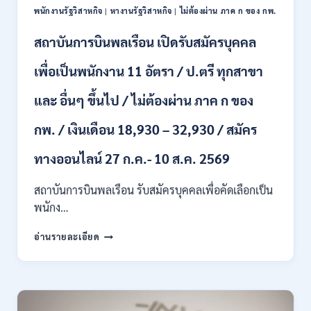
ผ่าน
ONLINE
พนักงานรัฐวิสาหกิจ
|
หางานรัฐวิสาหกิจ
|
ไม่ต้องผ่าน ภาค ก ของ กพ.
ภาค
–
ก.
13
สถาบันการบินพลเรือน เปิดรับสมัครบุคคล
/
ส.ค.
เงิน
2569
เพื่อเป็นพนักงาน 11 อัตรา / ป.ตรี ทุกสาขา
เดือน
18150
/
และ อื่นๆ ขึ้นไป / ไม่ต้องผ่าน ภาค ก ของ
สมัคร
13
กพ. / เงินเดือน 18,930 – 32,930 / สมัคร
–
25
ทางออนไลน์ 27 ก.ค.- 10 ส.ค. 2569
สิงหาคม
2569
สถาบันการบินพลเรือน รับสมัครบุคคลเพื่อคัดเลือกเป็น
พนักง…
สถาบัน
อ่านรายละเอียด
การ
บิน
พลเรือน
เปิด
รับ