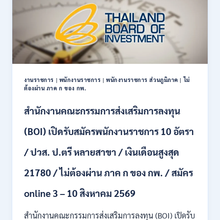
สมัคร
บุคคล
เพื่อ
เป็น
พนักงาน
11
อัตรา
/
งานราชการ
|
พนักงานราชการ
|
พนักงานราชการ ส่วนภูมิภาค
|
ไม่
ป.ตรี
ต้องผ่าน ภาค ก ของ กพ.
ทุก
สาขา
สำนักงานคณะกรรมการส่งเสริมการลงทุน
และ
อื่นๆ
(BOI) เปิดรับสมัครพนักงานราชการ 10 อัตรา
ขึ้น
ไป
/ ปวส. ป.ตรี หลายสาขา / เงินเดือนสูงสุด
/
ไม่
21780 / ไม่ต้องผ่าน ภาค ก ของ กพ. / สมัคร
ต้อง
ผ่าน
ภาค
online 3 – 10 สิงหาคม 2569
ก
ของ
สำนักงานคณะกรรมการส่งเสริมการลงทุน (BOI) เปิดรับ
กพ.