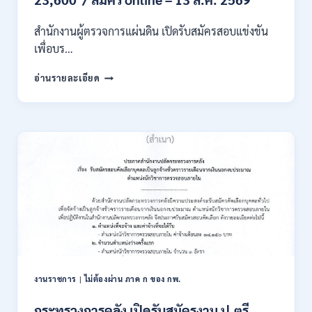
เงิน
เดือน
สำนักงานผู้ตรวจการแผ่นดิน เปิดรับสมัครสอบแข่งขัน
สูงสุด
21180
เพื่อบร…
/
สมัคร
สำนักงาน
อ่านรายละเอียด
ONLINE
ผู้
15
ตรวจ
ก.ค.
การ
–
แผ่น
7
ดิน
ส.ค.
เปิด
2569
รับ
สมัคร
สอบ
แข่งขัน
เพื่อ
บรรจุ
เป็น
พนักงาน
งานราชการ
|
ไม่ต้องผ่าน ภาค ก ของ กพ.
44
อัตรา
กระทรวงการคลัง เปิดรับสมัครงาน ป.ตรี
/