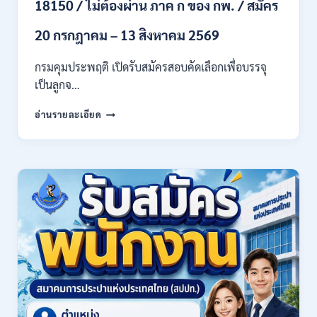
18150 / ไม่ต้องผ่าน ภาค ก ของ กพ. / สมัคร
สาขา
และ
20 กรกฎาคม – 13 สิงหาคม 2569
อื่นๆ
/
กรมคุมประพฤติ เปิดรับสมัครสอบคัดเลือกเพื่อบรรจุ
ไม่
เป็นลูกจ…
ต้อง
ผ่าน
กรม
ภาค
อ่านรายละเอียด
คุม
ก
ประพฤติ
ของ
เปิด
กพ.
รับ
/
สมัค
เงิน
รบ
เดือน
งาน
21780
ปวช.
/
ปวส.
สมัคร
และ
ONLINE
ป.ตรี
13
หลาย
กรกฎาคม
สาขา
–
/
6