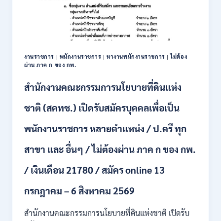
เพื่อ
เป็น
พนักงาน
หลาย
อัตรา
/
งานราชการ
|
พนักงานราชการ
|
หางานพนักงานราชการ
|
ไม่ต้อง
ป.ตรี
ผ่าน ภาค ก ของ กพ.
ทุก
สาขา
สำนักงานคณะกรรมการนโยบายที่ดินแห่ง
/
เงิน
ชาติ (สคทช.) เปิดรับสมัครบุคคลเพื่อเป็น
เดือน
18,150
พนักงานราชการ หลายตำแหน่ง / ป.ตรี ทุก
/
สมัคร
สาขา และ อื่นๆ / ไม่ต้องผ่าน ภาค ก ของ กพ.
ONLINE
4
/ เงินเดือน 21780 / สมัคร online 13
–
14
สิงหาคม
กรกฎาคม – 6 สิงหาคม 2569
2569
สำนักงานคณะกรรมการนโยบายที่ดินแห่งชาติ เปิดรับ