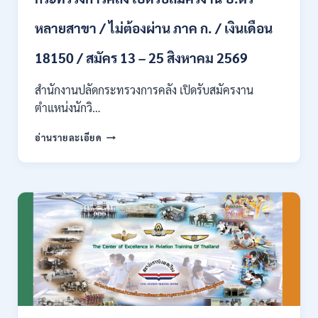
ปวส.
หลายสาขา / ไม่ต้องผ่าน ภาค ก. / เงินเดือน
และ
ป.ตรี
18150 / สมัคร 13 – 25 สิงหาคม 2569
ทุก
สาขา
อื่นๆ
สำนักงานปลัดกระทรวงการคลัง เปิดรับสมัครงาน
/
ตำแหน่งนักวิ…
ไม่
ต้อง
กระทรวง
อ่านรายละเอียด
ผ่าน
การ
ภาค
คลัง
ก
เปิด
สามารถ
รับ
สมัคร
สมัคร
ได้
งาน
/
ป.ตรี
เงิน
หลาย
เดือน
สาขา
สูงสุด
/
23,600
ไม่
/
ต้อง
สมัคร