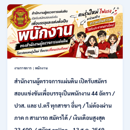
ล้าน
นา
เชียงใหม่
เปิด
รับ
สมัคร
คัด
เลือก
บุคคล
เพื่อ
จ้าง
เป็น
งานราชการ
|
พนักงาน
ลูกจ้าง
ชั่วคราว
สำนักงานผู้ตรวจการแผ่นดิน เปิดรับสมัคร
หลาย
อัตรา
สอบแข่งขันเพื่อบรรจุเป็นพนักงาน 44 อัตรา /
/
ป.ตรี
ปวส. และ ป.ตรี ทุกสาขา อื่นๆ / ไม่ต้องผ่าน
หลาย
สาขา
ภาค ก สามารถ สมัครได้ / เงินเดือนสูงสุด
+
/
23,600 / สมัคร online – 13 ส.ค. 2569