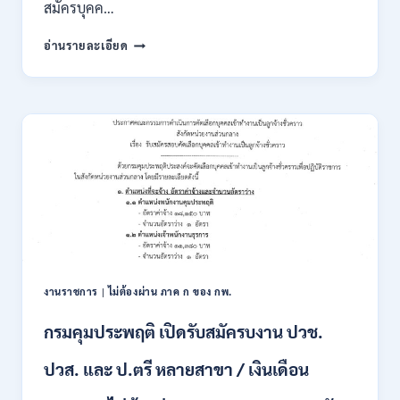
สมัครบุคค…
สำนักงาน
อ่านรายละเอียด
คณะ
กรรมการ
นโยบาย
ที่ดิน
แห่ง
ชาติ
(สคทช.)
เปิด
รับ
สมัคร
บุคคล
เพื่อ
เป็น
พนักงาน
งานราชการ
|
ไม่ต้องผ่าน ภาค ก ของ กพ.
ราชการ
หลาย
กรมคุมประพฤติ เปิดรับสมัครบงาน ปวช.
ตำแหน่ง
/
ปวส. และ ป.ตรี หลายสาขา / เงินเดือน
ป.ตรี
ทุก