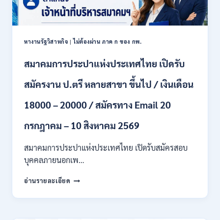
เงิน
สิงหาคม
เดือน
2569
18150
/
หางานรัฐวิสาหกิจ
|
ไม่ต้องผ่าน ภาค ก ของ กพ.
ไม่
ต้อง
สมาคมการประปาแห่งประเทศไทย เปิดรับ
ผ่าน
ภาค
สมัครงาน ป.ตรี หลายสาขา ขึ้นไป / เงินเดือน
ก
ของ
กพ.
18000 – 20000 / สมัครทาง Email 20
/
สมัคร
กรกฎาคม – 10 สิงหาคม 2569
20
กรกฎาคม
สมาคมการประปาแห่งประเทศไทย เปิดรับสมัครสอบ
–
บุคคลภายนอกเพ…
13
สิงหาคม
สมาคม
อ่านรายละเอียด
2569
การ
ประปา
แห่ง
ประเทศไทย