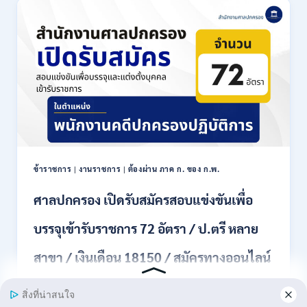
เปิด
รับ
สมัคร
งาน
ป.ตรี
หลาย
สาขา
ขึ้น
ไป
/
เงิน
เดือน
ข้าราชการ
|
งานราชการ
|
ต้องผ่าน ภาค ก. ของ ก.พ.
18000
–
ศาลปกครอง เปิดรับสมัครสอบแข่งขันเพื่อ
20000
/
บรรจุเข้ารับราชการ 72 อัตรา / ป.ตรี หลาย
สมัคร
ทาง
สาขา / เงินเดือน 18150 / สมัครทางออนไลน์
EMAIL
20
31 สิงหาคม – 18 กันยายน 2569
กรกฎาคม
–