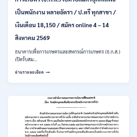
/
เงิน
เป็นพนักงาน หลายอัตรา / ป.ตรี ทุกสาขา /
เดือน
สูงสุด
เงินเดือน 18,150 / สมัคร online 4 – 14
21780
/
สิงหาคม 2569
ไม่
ต้อง
ผ่าน
ธนาคารเพื่อการเกษตรและสหกรณ์การเกษตร (ธ.ก.ส.)
ภาค
เปิดรับสม…
ก
ของ
ธนาคาร
อ่านรายละเอียด
กพ.
เพื่อ
/
การเกษตร
สมัคร
และ
ONLINE
สหกรณ์
3
การเกษตร
–
(ธ.ก.ส.)
10
เปิด
สิงหาคม
รับ
2569
สมัคร
บุคคล