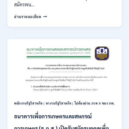
สมัครพน…
/
เงิน
สำนักงาน
อ่านรายละเอียด
เดือน
คณะ
18,930
กรรมการ
–
ส่ง
32,930
เสริม
/
การ
สมัคร
ลงทุน
ทาง
(BOI)
ออนไลน์
เปิด
27
รับ
ก.ค.-
สมัคร
10
พนักงาน
ส.ค.
ราชการ
2569
10
อัตรา
/
พนักงานรัฐวิสาหกิจ
|
หางานรัฐวิสาหกิจ
|
ไม่ต้องผ่าน ภาค ก ของ กพ.
ปวส.
ป.ตรี
ธนาคารเพื่อการเกษตรและสหกรณ์
หลาย
สาขา
การเกษตร (ธ.ก.ส.) เปิดรับสมัครบุคคลเพื่อ