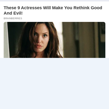
10
ศาลปกครอง เปิดรับสมัครสอบแข่งขันเพื่อบรรจุเข้ารับ
สิงหาคม
ราชการ…
2569
ศาล
อ่านรายละเอียด
ปกครอง
เปิด
รับ
สมัคร
Page
Next
1
2
3
สอบ
แข่งขัน
navigation
Page
เพื่อ
บรรจุ
เข้า
รับ
ราชการ
72
อัตรา
/
ป.ตรี
หลาย
สาขา
/