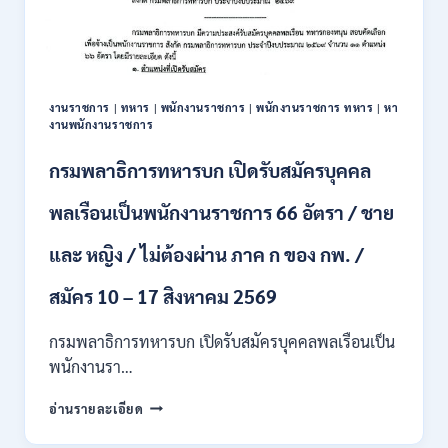
สมัคร
บุคคล
เพื่อ
ปฏิบัติ
งาน
งานราชการ
|
ทหาร
|
พนักงานราชการ
|
พนักงานราชการ ทหาร
|
หา
ป.ตรี
งานพนักงานราชการ
ทุก
สาขา
กรมพลาธิการทหารบก เปิดรับสมัครบุคคล
/
ไม่
พลเรือนเป็นพนักงานราชการ 66 อัตรา / ชาย
ต้อง
ผ่าน
และ หญิง / ไม่ต้องผ่าน ภาค ก ของ กพ. /
ภาค
ก
ของ
สมัคร 10 – 17 สิงหาคม 2569
กพ.
/
กรมพลาธิการทหารบก เปิดรับสมัครบุคคลพลเรือนเป็น
สมัคร
พนักงานรา…
ทาง
EMAIL
กรม
อ่านรายละเอียด
บัดนี้
พลาธิการ
–
ทหาร