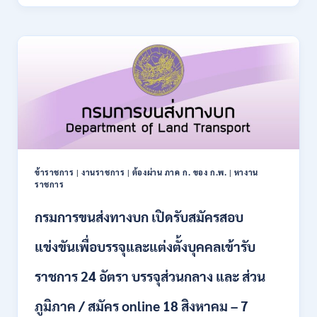
ปฏิรูป
21
ที่ดิน
สิงหาคม
เพื่อ
2569
เกษตรกรรม
ส.ป.ก.
เปิด
รับ
สมัคร
บุคคล
เพื่อ
เป็น
พนักงาน
ข้าราชการ
|
งานราชการ
|
ต้องผ่าน ภาค ก. ของ ก.พ.
|
หางาน
กอง
ราชการ
ทุนฯ
หลาย
กรมการขนส่งทางบก เปิดรับสมัครสอบ
อัตรา
/
แข่งขันเพื่อบรรจุและแต่งตั้งบุคคลเข้ารับ
ปวส.
และ
ราชการ 24 อัตรา บรรจุส่วนกลาง และ ส่วน
ป.ตรี
หลาย
ภูมิภาค / สมัคร online 18 สิงหาคม – 7
สาขา