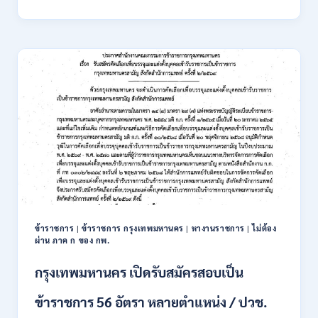
นิคม
อุตสาหกรรม
แห่ง
ประเทศไทย
(กนอ.)
เปิด
รับ
สมัคร
บุคคล
เพื่อ
บรรจุ
เป็น
พนักงาน
รัฐวิสาหกิจ
16
อัตรา
ข้าราชการ
|
ข้าราชการ กรุงเทพมหานคร
|
หางานราชการ
|
ไม่ต้อง
/
ผ่าน ภาค ก ของ กพ.
ป.ตรี
หลา
กรุงเทพมหานคร เปิดรับสมัครสอบเป็น
ส
สาขา
ข้าราชการ 56 อัตรา หลายตำแหน่ง / ปวช.
+
ขึ้น