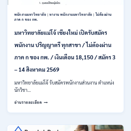
ป.ตรี
หลาย
พนักงานมหาวิทยาลัย
|
หางาน พนักงานมหาวิทยาลัย
|
ไม่ต้องผ่าน
สาขา
ภาค ก ของ กพ.
/
สมัคร
มหาวิทยาลัยแม่โจ้ เชียงใหม่ เปิดรับสมัคร
ONLINE
24
พนักงาน ปริญญาตรี ทุกสาขา / ไม่ต้องผ่าน
ก.ค.
–
ภาค ก ของ กพ. / เงินเดือน 18,150 / สมัคร 3
19
ส.ค.
– 14 สิงหาคม 2569
2569
มหาวิทยาลัยแม่โจ้ รับสมัครพนักงานส่วนงาน ตำแหน่ง
นักวิชา…
มหาวิทยาลัย
อ่านรายละเอียด
แม่
โจ้
เชียงใหม่
เปิด
รับ