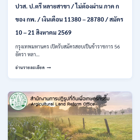
ปวส. ป.ตรี หลายสาขา / ไม่ต้องผ่าน ภาค ก
ไป
/
ของ กพ. / เงินเดือน 11380 – 28780 / สมัคร
เงิน
เดือน
23,290
10 – 21 สิงหาคม 2569
/
สมัคร
กรุงเทพมหานคร เปิดรับสมัครสอบเป็นข้าราชการ 56
ONLINE
อัตรา หลา…
10
–
กรุงเทพมหานคร
อ่านรายละเอียด
26
เปิด
ส.ค.
รับ
2569
สมัคร
สอบ
เป็น
ข้าราชการ
56
อัตรา
หลาย
ตำแหน่ง
/