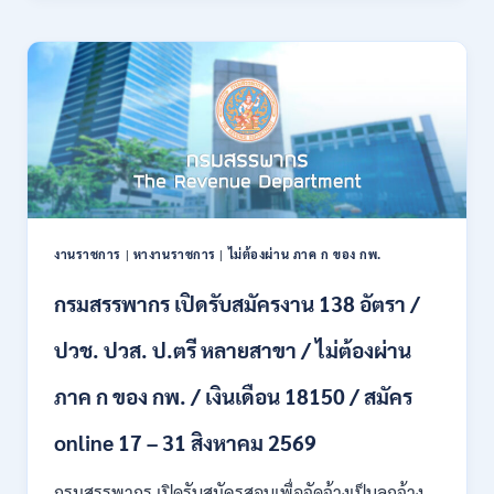
21
บก
สิงหาคม
เปิด
2569
รับ
สมัคร
บุคคล
พลเรือน
เป็น
พนักงาน
ราชการ
66
อัตรา
งานราชการ
|
หางานราชการ
|
ไม่ต้องผ่าน ภาค ก ของ กพ.
/
ชาย
กรมสรรพากร เปิดรับสมัครงาน 138 อัตรา /
และ
หญิง
ปวช. ปวส. ป.ตรี หลายสาขา / ไม่ต้องผ่าน
/
ไม่
ต้อง
ภาค ก ของ กพ. / เงินเดือน 18150 / สมัคร
ผ่าน
ภาค
online 17 – 31 สิงหาคม 2569
ก
ของ
กรมสรรพากร เปิดรับสมัครสอบเพื่อจัดจ้างเป็นลูกจ้าง