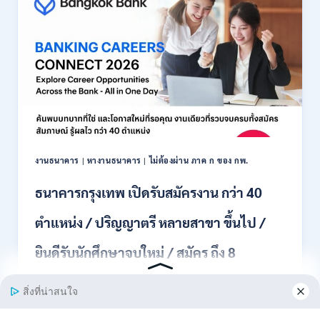
สมัคร
พนักงาน
ปริญญา
ตรี
ทุก
สาขา
/
ไม่
ต้อง
ผ่าน
ภาค
งานธนาคาร
|
หางานธนาคาร
|
ไม่ต้องผ่าน ภาค ก ของ กพ.
ก
ของ
ธนาคารกรุงเทพ เปิดรับสมัครงาน กว่า 40
กพ.
/
ตำแหน่ง / ปริญญาตรี หลายสาขา ขึ้นไป /
เงิน
เดือน
ยินดีรับนักศึกษาจบใหม่ / สมัคร ถึง 8
18,150
/
สิงหาคม 2569
สมัคร
3
–
ธนาคารกรุงเทพ เปิดรับสมัครงาน BANKING CAREERS