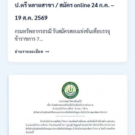
ของ
ป.ตรี หลายสาขา / สมัคร online 24 ก.ค. –
กพ.
/
19 ส.ค. 2569
เงิน
เดือน
กรมทรัพยากรธรณี รับสมัครสอบแข่งขันเพื่อบรรจุ
18150
ข้าราชการ 7…
/
สมัคร
กรม
อ่านรายละเอียด
ONLINE
ทรัพยากรธรณี
17
เปิด
–
รับ
31
สมัคร
สิงหาคม
สอบ
2569
แข่งขัน
เพื่อ
บรรจุ
ข้าราชการ
28
อัตรา
/
ปวส.
และ