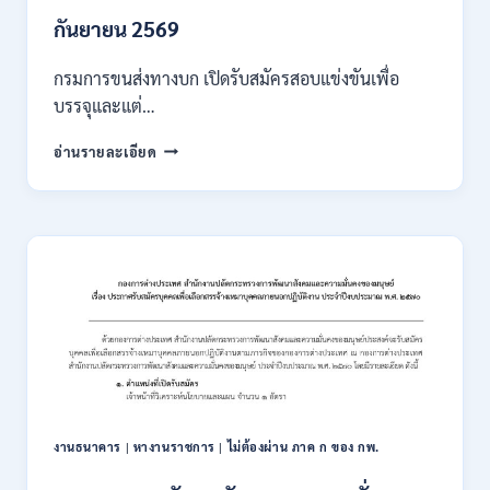
/
เงิน
กันยายน 2569
เดือน
18000
กรมการขนส่งทางบก เปิดรับสมัครสอบแข่งขันเพื่อ
/
บรรจุและแต่…
ไม่
ต้อง
กรม
อ่านรายละเอียด
ผ่าน
การ
ภาค
ขนส่ง
ก
ทาง
ของ
บก
กพ.
เปิด
/
รับ
สมัคร
สมัคร
ONLINE
สอบ
3
แข่งขัน
–
เพื่อ
31
บรรจุ
สิงหาคม
และ
2569
แต่ง
งานธนาคาร
|
หางานราชการ
|
ไม่ต้องผ่าน ภาค ก ของ กพ.
ตั้ง
บุคคล