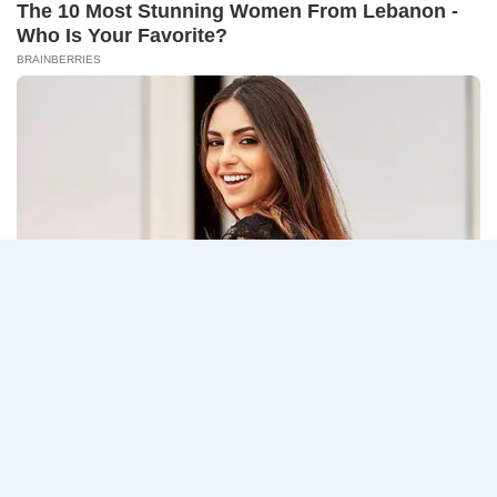
14
CONNECT 2…
สิงหาคม
2569
ธนาคาร
อ่านรายละเอียด
กรุงเทพ
เปิด
รับ
สมัคร
Page
Next
1
2
3
…
5
งาน
กว่า
navigation
Page
40
ตำแหน่ง
/
ปริญญา
ตรี
หลาย
สาขา
ขึ้น
ไป
/
ยินดี
รับ
นักศึกษา