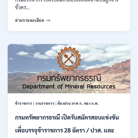
กพ.
ชั่วคร…
/
สมัคร
กรม
อ่านรายละเอียด
10
สรรพากร
–
เปิด
17
รับ
สิงหาคม
สมัคร
2569
งาน
138
อัตรา
/
ปวช.
ปวส.
ป.ตรี
หลาย
สาขา
ข้าราชการ
|
งานราชการ
|
ต้องผ่าน ภาค ก. ของ ก.พ.
/
ไม่
กรมทรัพยากรธรณี เปิดรับสมัครสอบแข่งขัน
ต้อง
ผ่าน
เพื่อบรรจุข้าราชการ 28 อัตรา / ปวส. และ
ภาค
ก