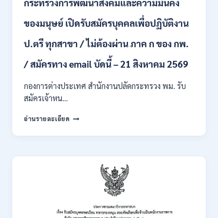
กระทรวงการพัฒนาสังคมและความมั่นคง
เข้า
รับ
ของมนุษย์ เปิดรับสมัครบุคคลเพื่อปฏิบัติงาน
ราชการ
24
อัตรา
ป.ตรี ทุกสาขา / ไม่ต้องผ่าน ภาค ก ของ กพ.
บรรจุ
ส่วน
/ สมัครทาง email บัดนี้ – 21 สิงหาคม 2569
กลาง
และ
กองการต่างประเทศ สำนักงานปลัดกระทรวง พม. รับ
ส่วน
สมัครเจ้าหน…
ภูมิภาค
/
กระทรวง
อ่านรายละเอียด
สมัคร
การ
ONLINE
พัฒนา
18
สังคม
สิงหาคม
และ
–
ความ
7
มั่นคง
กันยายน
ของ
2569
มนุษย์
เปิด
รับ