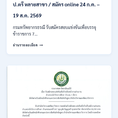
ของ
ป.ตรี หลายสาขา / สมัคร online 24 ก.ค. –
กพ.
/
19 ส.ค. 2569
เงิน
เดือน
กรมทรัพยากรธรณี รับสมัครสอบแข่งขันเพื่อบรรจุ
18150
ข้าราชการ 7…
/
สมัคร
กรม
อ่านรายละเอียด
ONLINE
ทรัพยากรธรณี
17
เปิด
–
รับ
31
สมัคร
สิงหาคม
สอบ
2569
แข่งขัน
เพื่อ
บรรจุ
ข้าราชการ
28
อัตรา
/
ปวส.
และ