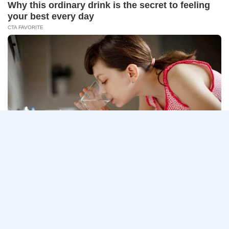
14
CONNECT 2…
สิงหาคม
2569
ธนาคาร
อ่านรายละเอียด
กรุงเทพ
เปิด
รับ
สมัคร
Page
Next
1
2
3
…
5
งาน
กว่า
navigation
Page
40
ตำแหน่ง
/
ปริญญา
ตรี
หลาย
สาขา
ขึ้น
ไป
/
ยินดี
รับ
นักศึกษา