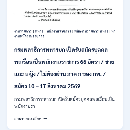
สมัคร
บุคคล
เพื่อ
ปฏิบัติ
งาน
งานราชการ
|
ทหาร
|
พนักงานราชการ
|
พนักงานราชการ ทหาร
|
หา
ป.ตรี
งานพนักงานราชการ
ทุก
สาขา
กรมพลาธิการทหารบก เปิดรับสมัครบุคคล
/
ไม่
พลเรือนเป็นพนักงานราชการ 66 อัตรา / ชาย
ต้อง
ผ่าน
และ หญิง / ไม่ต้องผ่าน ภาค ก ของ กพ. /
ภาค
ก
ของ
สมัคร 10 – 17 สิงหาคม 2569
กพ.
/
กรมพลาธิการทหารบก เปิดรับสมัครบุคคลพลเรือนเป็น
สมัคร
พนักงานรา…
ทาง
EMAIL
กรม
อ่านรายละเอียด
บัดนี้
พลาธิการ
–
ทหาร