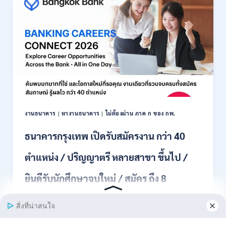
สมัคร
พนักงาน
ปริญญา
ตรี
ทุก
สาขา
/
ไม่
ต้อง
ผ่าน
ภาค
งานธนาคาร
|
หางานธนาคาร
|
ไม่ต้องผ่าน ภาค ก ของ กพ.
ก
ของ
ธนาคารกรุงเทพ เปิดรับสมัครงาน กว่า 40
กพ.
/
ตำแหน่ง / ปริญญาตรี หลายสาขา ขึ้นไป /
เงิน
เดือน
ยินดีรับนักศึกษาจบใหม่ / สมัคร ถึง 8
18,150
/
สิงหาคม 2569
สมัคร
3
–
ธนาคารกรุงเทพ เปิดรับสมัครงาน BANKING CAREERS