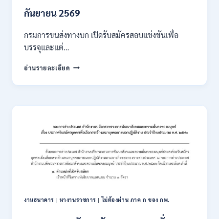
/
เงิน
กันยายน 2569
เดือน
18000
กรมการขนส่งทางบก เปิดรับสมัครสอบแข่งขันเพื่อ
/
บรรจุและแต่…
ไม่
ต้อง
กรม
อ่านรายละเอียด
ผ่าน
การ
ภาค
ขนส่ง
ก
ทาง
ของ
บก
กพ.
เปิด
/
รับ
สมัคร
สมัคร
ONLINE
สอบ
3
แข่งขัน
–
เพื่อ
31
บรรจุ
สิงหาคม
และ
2569
แต่ง
งานธนาคาร
|
หางานราชการ
|
ไม่ต้องผ่าน ภาค ก ของ กพ.
ตั้ง
บุคคล