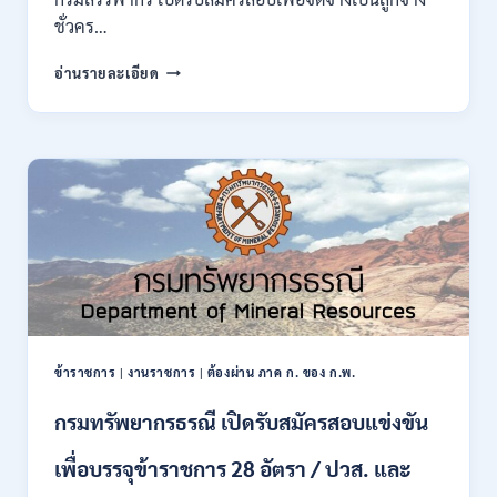
กพ.
ชั่วคร…
/
สมัคร
กรม
อ่านรายละเอียด
10
สรรพากร
–
เปิด
17
รับ
สิงหาคม
สมัคร
2569
งาน
138
อัตรา
/
ปวช.
ปวส.
ป.ตรี
หลาย
สาขา
ข้าราชการ
|
งานราชการ
|
ต้องผ่าน ภาค ก. ของ ก.พ.
/
ไม่
กรมทรัพยากรธรณี เปิดรับสมัครสอบแข่งขัน
ต้อง
ผ่าน
เพื่อบรรจุข้าราชการ 28 อัตรา / ปวส. และ
ภาค
ก