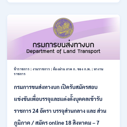
ปฏิรูป
21
ที่ดิน
สิงหาคม
เพื่อ
2569
เกษตรกรรม
ส.ป.ก.
เปิด
รับ
สมัคร
บุคคล
เพื่อ
เป็น
พนักงาน
ข้าราชการ
|
งานราชการ
|
ต้องผ่าน ภาค ก. ของ ก.พ.
|
หางาน
กอง
ราชการ
ทุนฯ
หลาย
กรมการขนส่งทางบก เปิดรับสมัครสอบ
อัตรา
/
แข่งขันเพื่อบรรจุและแต่งตั้งบุคคลเข้ารับ
ปวส.
และ
ราชการ 24 อัตรา บรรจุส่วนกลาง และ ส่วน
ป.ตรี
หลาย
ภูมิภาค / สมัคร online 18 สิงหาคม – 7
สาขา