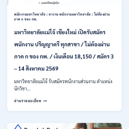
ป.ตรี
หลาย
พนักงานมหาวิทยาลัย
|
หางาน พนักงานมหาวิทยาลัย
|
ไม่ต้องผ่าน
สาขา
ภาค ก ของ กพ.
/
สมัคร
มหาวิทยาลัยแม่โจ้ เชียงใหม่ เปิดรับสมัคร
ONLINE
24
พนักงาน ปริญญาตรี ทุกสาขา / ไม่ต้องผ่าน
ก.ค.
–
ภาค ก ของ กพ. / เงินเดือน 18,150 / สมัคร 3
19
ส.ค.
– 14 สิงหาคม 2569
2569
มหาวิทยาลัยแม่โจ้ รับสมัครพนักงานส่วนงาน ตำแหน่ง
นักวิชา…
มหาวิทยาลัย
อ่านรายละเอียด
แม่
โจ้
เชียงใหม่
เปิด
รับ