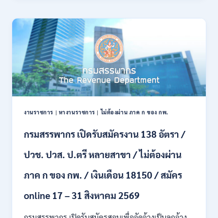
21
บก
สิงหาคม
เปิด
2569
รับ
สมัคร
บุคคล
พลเรือน
เป็น
พนักงาน
ราชการ
66
อัตรา
งานราชการ
|
หางานราชการ
|
ไม่ต้องผ่าน ภาค ก ของ กพ.
/
ชาย
กรมสรรพากร เปิดรับสมัครงาน 138 อัตรา /
และ
หญิง
ปวช. ปวส. ป.ตรี หลายสาขา / ไม่ต้องผ่าน
/
ไม่
ต้อง
ภาค ก ของ กพ. / เงินเดือน 18150 / สมัคร
ผ่าน
ภาค
online 17 – 31 สิงหาคม 2569
ก
ของ
กรมสรรพากร เปิดรับสมัครสอบเพื่อจัดจ้างเป็นลูกจ้าง