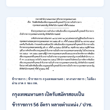
นิคม
อุตสาหกรรม
แห่ง
ประเทศไทย
(กนอ.)
เปิด
รับ
สมัคร
บุคคล
เพื่อ
บรรจุ
เป็น
พนักงาน
รัฐวิสาหกิจ
16
อัตรา
ข้าราชการ
|
ข้าราชการ กรุงเทพมหานคร
|
หางานราชการ
|
ไม่ต้อง
/
ผ่าน ภาค ก ของ กพ.
ป.ตรี
หลา
กรุงเทพมหานคร เปิดรับสมัครสอบเป็น
ส
สาขา
ข้าราชการ 56 อัตรา หลายตำแหน่ง / ปวช.
+
ขึ้น