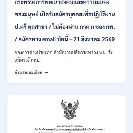
กระทรวงการพัฒนาสังคมและความมั่นคง
เข้า
รับ
ของมนุษย์ เปิดรับสมัครบุคคลเพื่อปฏิบัติงาน
ราชการ
24
อัตรา
ป.ตรี ทุกสาขา / ไม่ต้องผ่าน ภาค ก ของ กพ.
บรรจุ
ส่วน
/ สมัครทาง email บัดนี้ – 21 สิงหาคม 2569
กลาง
และ
กองการต่างประเทศ สำนักงานปลัดกระทรวง พม. รับ
ส่วน
สมัครเจ้าหน…
ภูมิภาค
/
กระทรวง
อ่านรายละเอียด
สมัคร
การ
ONLINE
พัฒนา
18
สังคม
สิงหาคม
และ
–
ความ
7
มั่นคง
กันยายน
ของ
2569
มนุษย์
เปิด
รับ