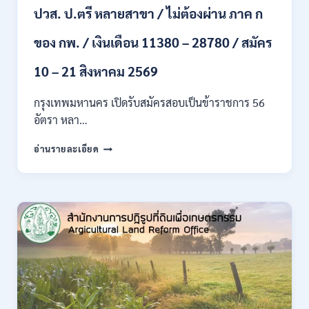
ปวส. ป.ตรี หลายสาขา / ไม่ต้องผ่าน ภาค ก
ไป
/
ของ กพ. / เงินเดือน 11380 – 28780 / สมัคร
เงิน
เดือน
23,290
10 – 21 สิงหาคม 2569
/
สมัคร
กรุงเทพมหานคร เปิดรับสมัครสอบเป็นข้าราชการ 56
ONLINE
อัตรา หลา…
10
–
กรุงเทพมหานคร
อ่านรายละเอียด
26
เปิด
ส.ค.
รับ
2569
สมัคร
สอบ
เป็น
ข้าราชการ
56
อัตรา
หลาย
ตำแหน่ง
/