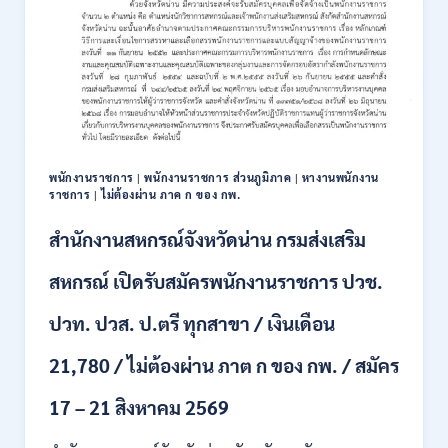
รูป
แบบ
พิเศษ
111
อัตรา
/
ปวส.
และ
ป.ตรี
พนักงานราชการ
|
พนักงานราชการ ส่วนภูมิภาค
|
หางานพนักงาน
หลาย
ราชการ
|
ไม่ต้องผ่าน ภาค ก ของ กพ.
สาขา
+
สำนักงานสหกรณ์จังหวัดน่าน กรมส่งเสริม
/
เงิน
สหกรณ์ เปิดรับสมัครพนักงานราชการ ปวช.
เดือน
17700
ปวท. ปวส. ป.ตรี ทุกสาขา / เงินเดือน
–
71500
21,780 / ไม่ต้องผ่าน ภาต ก ของ กพ. / สมัคร
/
ไม่
17 – 21 สิงหาคม 2569
ต้อง
ผ่าน