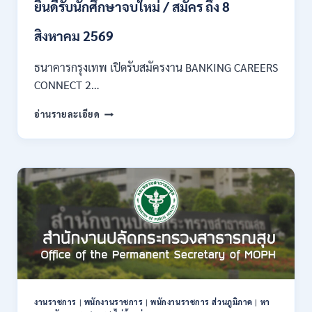
ยินดีรับนักศึกษาจบใหม่ / สมัคร ถึง 8
18,150
/
สิงหาคม 2569
สมัคร
3
–
ธนาคารกรุงเทพ เปิดรับสมัครงาน BANKING CAREERS
14
CONNECT 2…
สิงหาคม
2569
ธนาคาร
อ่านรายละเอียด
กรุงเทพ
เปิด
รับ
สมัคร
งาน
กว่า
40
ตำแหน่ง
/
ปริญญา
ตรี
หลาย
สาขา
งานราชการ
|
พนักงานราชการ
|
พนักงานราชการ ส่วนภูมิภาค
|
หา
ขึ้น