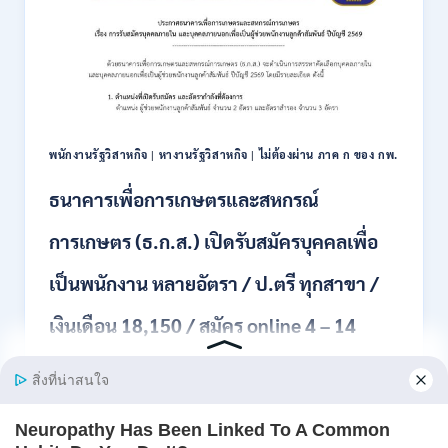
เปิด
27
รับ
ก.ค.-
สมัคร
10
พนักงาน
ส.ค.
ราชการ
2569
10
อัตรา
/
พนักงานรัฐวิสาหกิจ
|
หางานรัฐวิสาหกิจ
|
ไม่ต้องผ่าน ภาค ก ของ กพ.
ปวส.
ป.ตรี
ธนาคารเพื่อการเกษตรและสหกรณ์
หลาย
สาขา
การเกษตร (ธ.ก.ส.) เปิดรับสมัครบุคคลเพื่อ
/
เงิน
เป็นพนักงาน หลายอัตรา / ป.ตรี ทุกสาขา /
เดือน
สูงสุด
เงินเดือน 18,150 / สมัคร online 4 – 14
21780
/
สิงหาคม 2569
ไม่
ต้อง
ผ่าน
ธนาคารเพื่อการเกษตรและสหกรณ์การเกษตร (ธ.ก.ส.)
ภาค
เปิดรับสม…