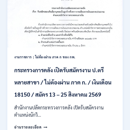
7
ดิน
ส.ค.
เปิด
2569
รับ
สมัคร
สอบ
แข่งขัน
เพื่อ
บรรจุ
เป็น
พนักงาน
งานราชการ
|
ไม่ต้องผ่าน ภาค ก ของ กพ.
44
อัตรา
กระทรวงการคลัง เปิดรับสมัครงาน ป.ตรี
/
ปวส.
หลายสาขา / ไม่ต้องผ่าน ภาค ก. / เงินเดือน
และ
ป.ตรี
18150 / สมัคร 13 – 25 สิงหาคม 2569
ทุก
สาขา
อื่นๆ
สำนักงานปลัดกระทรวงการคลัง เปิดรับสมัครงาน
/
ตำแหน่งนักวิ…
ไม่
ต้อง
กระทรวง
อ่านรายละเอียด
ผ่าน