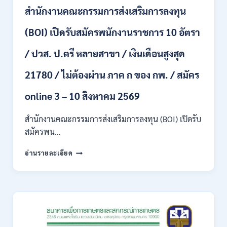
สาขา
สำนักงานคณะกรรมการส่งเสริมการลงทุน
และ
อื่นๆ
(BOI) เปิดรับสมัครพนักงานราชการ 10 อัตรา
ขึ้น
ไป
/ ปวส. ป.ตรี หลายสาขา / เงินเดือนสูงสุด
/
ไม่
21780 / ไม่ต้องผ่าน ภาค ก ของ กพ. / สมัคร
ต้อง
ผ่าน
ภาค
online 3 – 10 สิงหาคม 2569
ก
ของ
สำนักงานคณะกรรมการส่งเสริมการลงทุน (BOI) เปิดรับ
กพ.
สมัครพน…
/
เงิน
สำนักงาน
อ่านรายละเอียด
เดือน
คณะ
18,930
กรรมการ
–
ส่ง
32,930
เสริม
/
การ
สมัคร
ลงทุน
ทาง
(BOI)
ออนไลน์