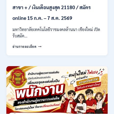
เงิน
สาขา + / เงินเดือนสูงสุด 21180 / สมัคร
เดือน
21,780
online 15 ก.ค. – 7 ส.ค. 2569
/
ไม่
มหาวิทยาลัยเทคโนโลยีราชมงคลล้านนา เชียงใหม่ เปิด
ต้อง
รับสมัค…
ผ่าน
ภาต
มหาวิทยาลัย
ก
อ่านรายละเอียด
เทคโนโลยี
ของ
ราช
กพ.
มงคล
/
ล้าน
สมัคร
นา
17
เชียงใหม่
–
เปิด
21
รับ
สิงหาคม
สมัคร
2569
คัด
เลือก
บุคคล
เพื่อ