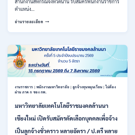
สำนักงานสหกรณ์จังหวัดน่าน รับสมัครพนักงานราชการ
ภาค
ก
ตำแหน่ง…
ของ
สำนักงาน
กพ.
อ่านรายละเอียด
สหกรณ์
/
จังหวัด
สมัคร
น่าน
ONLINE
กรม
17
ส่ง
–
เสริม
28
สหกรณ์
สิงหาคม
เปิด
2569
รับ
สมัคร
พนักงาน
งานราชการ
|
พนักงานมหาวิทยาลัย
|
ลูกจ้างทุนหมุนเวียน
|
ไม่ต้อง
ผ่าน ภาค ก ของ กพ.
ราชการ
ปวช.
มหาวิทยาลัยเทคโนโลยีราชมงคลล้านนา
ปวท.
ปวส.
ป.ตรี
เชียงใหม่ เปิดรับสมัครคัดเลือกบุคคลเพื่อจ้าง
ทุก
สาขา
เป็นลูกจ้างชั่วคราว หลายอัตรา / ป.ตรี หลาย
/