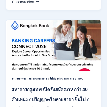
มหาวิทยาลัย
อ่านรายละเอียด
แม่
โจ้
เชียงใหม่
เปิด
รับ
สมัคร
พนักงาน
ปริญญา
ตรี
ทุก
สาขา
/
ไม่
ต้อง
ผ่าน
ภาค
งานธนาคาร
|
หางานธนาคาร
|
ไม่ต้องผ่าน ภาค ก ของ กพ.
ก
ของ
ธนาคารกรุงเทพ เปิดรับสมัครงาน กว่า 40
กพ.
/
ตำแหน่ง / ปริญญาตรี หลายสาขา ขึ้นไป /
เงิน
เดือน