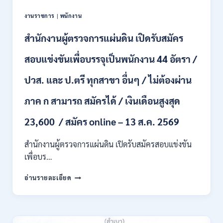
จ้าง
เป็น
งานราชการ
|
พนักงาน
ลูกจ้าง
ชั่วคราว
สำนักงานผู้ตรวจการแผ่นดิน เปิดรับสมัคร
หลาย
อัตรา
สอบแข่งขันเพื่อบรรจุเป็นพนักงาน 44 อัตรา /
/
ป.ตรี
ปวส. และ ป.ตรี ทุกสาขา อื่นๆ / ไม่ต้องผ่าน
หลาย
สาขา
ภาค ก สามารถ สมัครได้ / เงินเดือนสูงสุด
+
/
23,600 / สมัคร online – 13 ส.ค. 2569
เงิน
เดือน
สำนักงานผู้ตรวจการแผ่นดิน เปิดรับสมัครสอบแข่งขัน
สูงสุด
21180
เพื่อบร…
/
สมัคร
สำนักงาน
อ่านรายละเอียด
ONLINE
ผู้
15
ตรวจ
ก.ค.
การ
–
แผ่น