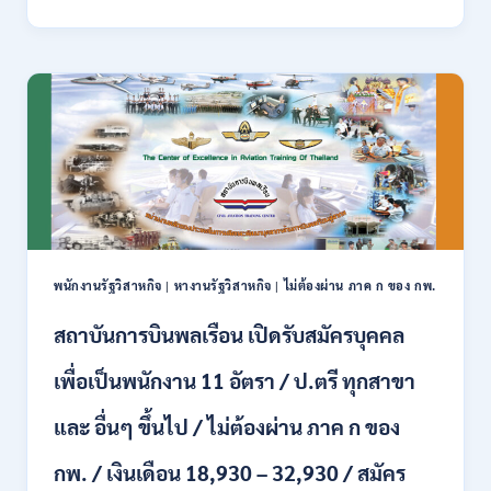
การ
ภาค
คลัง
ก
เปิด
สามารถ
รับ
สมัคร
สมัคร
ได้
งาน
/
ป.ตรี
เงิน
หลาย
เดือน
สาขา
สูงสุด
/
23,600
ไม่
/
ต้อง
สมัคร
ผ่าน
ONLINE
พนักงานรัฐวิสาหกิจ
|
หางานรัฐวิสาหกิจ
|
ไม่ต้องผ่าน ภาค ก ของ กพ.
ภาค
–
ก.
13
สถาบันการบินพลเรือน เปิดรับสมัครบุคคล
/
ส.ค.
เงิน
2569
เพื่อเป็นพนักงาน 11 อัตรา / ป.ตรี ทุกสาขา
เดือน
18150
/
และ อื่นๆ ขึ้นไป / ไม่ต้องผ่าน ภาค ก ของ
สมัคร
13
กพ. / เงินเดือน 18,930 – 32,930 / สมัคร
–