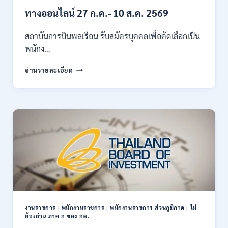
25
ทางออนไลน์ 27 ก.ค.- 10 ส.ค. 2569
สิงหาคม
2569
สถาบันการบินพลเรือน รับสมัครบุคคลเพื่อคัดเลือกเป็น
พนักง…
สถาบัน
อ่านรายละเอียด
การ
บิน
พลเรือน
เปิด
รับ
สมัคร
บุคคล
เพื่อ
เป็น
พนักงาน
11
อัตรา
/
งานราชการ
|
พนักงานราชการ
|
พนักงานราชการ ส่วนภูมิภาค
|
ไม่
ป.ตรี
ต้องผ่าน ภาค ก ของ กพ.
ทุก