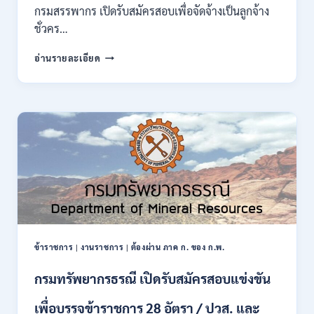
ของ
กรมสรรพากร เปิดรับสมัครสอบเพื่อจัดจ้างเป็นลูกจ้าง
กพ.
ชั่วคร…
/
สมัคร
กรม
อ่านรายละเอียด
10
สรรพากร
–
เปิด
17
รับ
สิงหาคม
สมัคร
2569
งาน
138
อัตรา
/
ปวช.
ปวส.
ป.ตรี
หลาย
สาขา
ข้าราชการ
|
งานราชการ
|
ต้องผ่าน ภาค ก. ของ ก.พ.
/
ไม่
กรมทรัพยากรธรณี เปิดรับสมัครสอบแข่งขัน
ต้อง
ผ่าน
เพื่อบรรจุข้าราชการ 28 อัตรา / ปวส. และ
ภาค