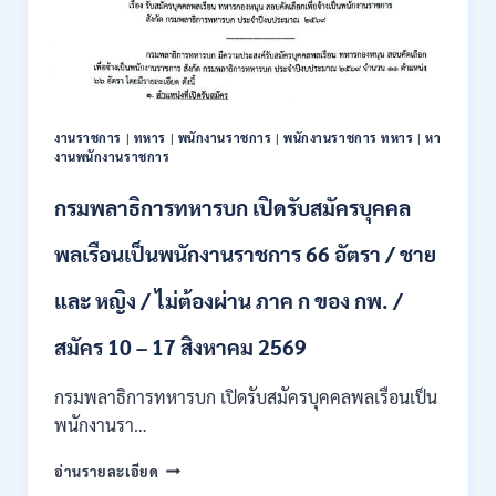
รับ
สมัคร
บุคคล
เพื่อ
ปฏิบัติ
งาน
งานราชการ
|
ทหาร
|
พนักงานราชการ
|
พนักงานราชการ ทหาร
|
หา
ป.ตรี
งานพนักงานราชการ
ทุก
สาขา
กรมพลาธิการทหารบก เปิดรับสมัครบุคคล
/
ไม่
พลเรือนเป็นพนักงานราชการ 66 อัตรา / ชาย
ต้อง
ผ่าน
และ หญิง / ไม่ต้องผ่าน ภาค ก ของ กพ. /
ภาค
ก
ของ
สมัคร 10 – 17 สิงหาคม 2569
กพ.
/
กรมพลาธิการทหารบก เปิดรับสมัครบุคคลพลเรือนเป็น
สมัคร
พนักงานรา…
ทาง
EMAIL
กรม
อ่านรายละเอียด
บัดนี้
พลาธิการ
–