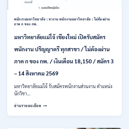
และ
ป.ตรี
หลาย
พนักงานมหาวิทยาลัย
|
หางาน พนักงานมหาวิทยาลัย
|
ไม่ต้องผ่าน
สาขา
ภาค ก ของ กพ.
/
สมัคร
มหาวิทยาลัยแม่โจ้ เชียงใหม่ เปิดรับสมัคร
ONLINE
24
พนักงาน ปริญญาตรี ทุกสาขา / ไม่ต้องผ่าน
ก.ค.
–
ภาค ก ของ กพ. / เงินเดือน 18,150 / สมัคร 3
19
ส.ค.
– 14 สิงหาคม 2569
2569
มหาวิทยาลัยแม่โจ้ รับสมัครพนักงานส่วนงาน ตำแหน่ง
นักวิชา…
มหาวิทยาลัย
อ่านรายละเอียด
แม่
โจ้
เชียงใหม่
เปิด