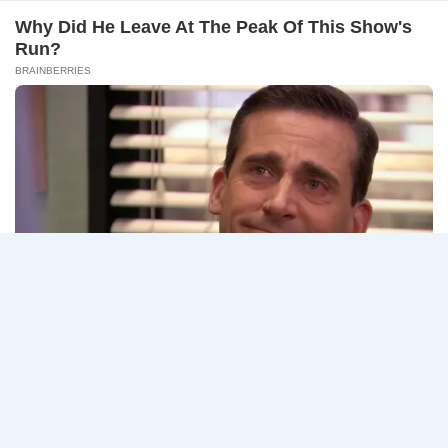
–
ธนาคารกรุงเทพ เปิดรับสมัครงาน BANKING CAREERS
14
CONNECT 2…
สิงหาคม
2569
ธนาคาร
อ่านรายละเอียด
กรุงเทพ
เปิด
รับ
สมัคร
Page
Next
1
2
3
…
5
งาน
กว่า
navigation
Page
40
ตำแหน่ง
/
ปริญญา
ตรี
หลาย
สาขา
ขึ้น
ไป
/
ยินดี
รับ