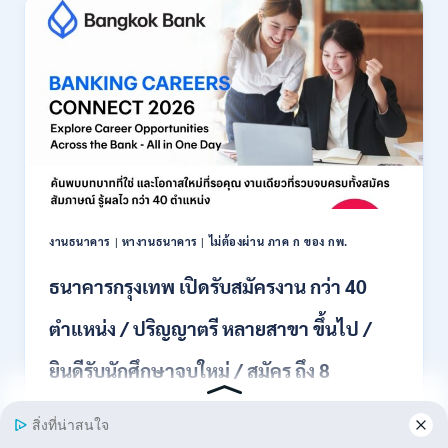
รับ
สมัคร
พนักงาน
ปริญญา
ตรี
ทุก
สาขา
/
ไม่
ต้อง
ผ่าน
ภาค
งานธนาคาร
|
หางานธนาคาร
|
ไม่ต้องผ่าน ภาค ก ของ กพ.
ก
ของ
ธนาคารกรุงเทพ เปิดรับสมัครงาน กว่า 40
กพ.
/
ตำแหน่ง / ปริญญาตรี หลายสาขา ขึ้นไป /
เงิน
เดือน
ยินดีรับนักศึกษาจบใหม่ / สมัคร ถึง 8
18,150
/
สิงหาคม 2569
สมัคร
3