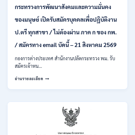
บุคคล
กระทรวงการพัฒนาสังคมและความมั่นคง
เข้า
รับ
ของมนุษย์ เปิดรับสมัครบุคคลเพื่อปฏิบัติงาน
ราชการ
24
อัตรา
ป.ตรี ทุกสาขา / ไม่ต้องผ่าน ภาค ก ของ กพ.
บรรจุ
ส่วน
/ สมัครทาง email บัดนี้ – 21 สิงหาคม 2569
กลาง
และ
กองการต่างประเทศ สำนักงานปลัดกระทรวง พม. รับ
ส่วน
สมัครเจ้าหน…
ภูมิภาค
/
กระทรวง
อ่านรายละเอียด
สมัคร
การ
ONLINE
พัฒนา
18
สังคม
สิงหาคม
และ
–
ความ
7
มั่นคง
กันยายน
ของ
2569
มนุษย์
เปิด