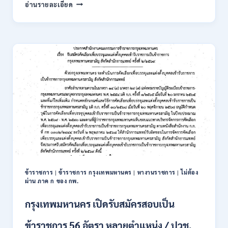
การ
อ่านรายละเอียด
นิคม
อุตสาหกรรม
แห่ง
ประเทศไทย
(กนอ.)
เปิด
รับ
สมัคร
บุคคล
เพื่อ
บรรจุ
เป็น
พนักงาน
รัฐวิสาหกิจ
16
อัตรา
ข้าราชการ
|
ข้าราชการ กรุงเทพมหานคร
|
หางานราชการ
|
ไม่ต้อง
/
ผ่าน ภาค ก ของ กพ.
ป.ตรี
หลา
กรุงเทพมหานคร เปิดรับสมัครสอบเป็น
ส
สาขา
ข้าราชการ 56 อัตรา หลายตำแหน่ง / ปวช.
+