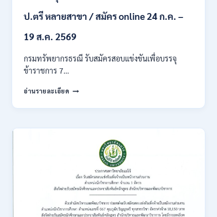
ก
ของ
ป.ตรี หลายสาขา / สมัคร online 24 ก.ค. –
กพ.
/
19 ส.ค. 2569
เงิน
เดือน
กรมทรัพยากรธรณี รับสมัครสอบแข่งขันเพื่อบรรจุ
18150
ข้าราชการ 7…
/
สมัคร
กรม
อ่านรายละเอียด
ONLINE
ทรัพยากรธรณี
17
เปิด
–
รับ
31
สมัคร
สิงหาคม
สอบ
2569
แข่งขัน
เพื่อ
บรรจุ
ข้าราชการ
28
อัตรา
/
ปวส.