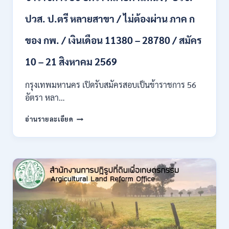
ขึ้น
ปวส. ป.ตรี หลายสาขา / ไม่ต้องผ่าน ภาค ก
ไป
/
ของ กพ. / เงินเดือน 11380 – 28780 / สมัคร
เงิน
เดือน
23,290
10 – 21 สิงหาคม 2569
/
สมัคร
กรุงเทพมหานคร เปิดรับสมัครสอบเป็นข้าราชการ 56
ONLINE
อัตรา หลา…
10
–
กรุงเทพมหานคร
อ่านรายละเอียด
26
เปิด
ส.ค.
รับ
2569
สมัคร
สอบ
เป็น
ข้าราชการ
56
อัตรา
หลาย
ตำแหน่ง
/