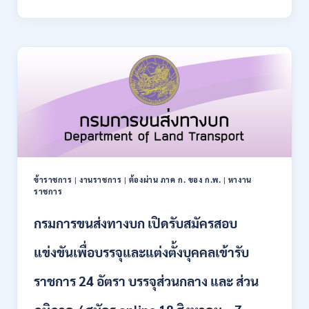
การ
–
ปฏิรูป
21
ที่ดิน
สิงหาคม
เพื่อ
2569
เกษตรกรรม
ส.ป.ก.
เปิด
รับ
สมัคร
บุคคล
เพื่อ
เป็น
พนักงาน
ข้าราชการ
|
งานราชการ
|
ต้องผ่าน ภาค ก. ของ ก.พ.
|
หางาน
กอง
ราชการ
ทุนฯ
หลาย
กรมการขนส่งทางบก เปิดรับสมัครสอบ
อัตรา
/
แข่งขันเพื่อบรรจุและแต่งตั้งบุคคลเข้ารับ
ปวส.
และ
ราชการ 24 อัตรา บรรจุส่วนกลาง และ ส่วน
ป.ตรี
หลาย
สาขา