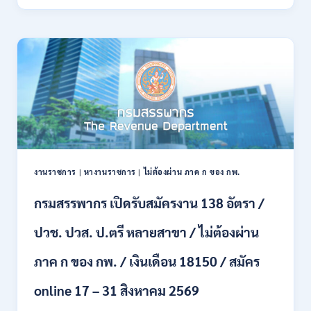
ทหาร
21
บก
สิงหาคม
เปิด
2569
รับ
สมัคร
บุคคล
พลเรือน
เป็น
พนักงาน
ราชการ
66
อัตรา
งานราชการ
|
หางานราชการ
|
ไม่ต้องผ่าน ภาค ก ของ กพ.
/
ชาย
กรมสรรพากร เปิดรับสมัครงาน 138 อัตรา /
และ
หญิง
ปวช. ปวส. ป.ตรี หลายสาขา / ไม่ต้องผ่าน
/
ไม่
ต้อง
ภาค ก ของ กพ. / เงินเดือน 18150 / สมัคร
ผ่าน
ภาค
online 17 – 31 สิงหาคม 2569
ก