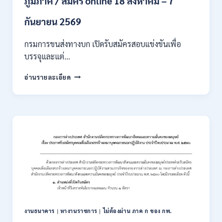
ภูมิภาค / สมัคร online 18 สิงหาคม – 7
/
เงิน
กันยายน 2569
เดือน
18000
กรมการขนส่งทางบก เปิดรับสมัครสอบแข่งขันเพื่อ
/
บรรจุและแต่…
ไม่
ต้อง
กรม
อ่านรายละเอียด
ผ่าน
การ
ภาค
ขนส่ง
ก
ทาง
ของ
บก
กพ.
เปิด
/
รับ
สมัคร
สมัคร
ONLINE
สอบ
3
แข่งขัน
–
เพื่อ
31
บรรจุ
สิงหาคม
และ
2569
แต่ง
งานธนาคาร
|
หางานราชการ
|
ไม่ต้องผ่าน ภาค ก ของ กพ.
ตั้ง