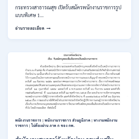
2569
กระทรวงสาธารณสุข เปิดรับสมัครพนักงานราชการรูป
แบบพิเศษ 1…
กระทรวง
อ่านรายละเอียด
สาธารณสุข
เปิด
รับ
สมัคร
พนักงาน
ราชการ
รูป
แบบ
พิเศษ
111
อัตรา
/
ปวส.
และ
ป.ตรี
พนักงานราชการ
|
พนักงานราชการ ส่วนภูมิภาค
|
หางานพนักงาน
หลาย
ราชการ
|
ไม่ต้องผ่าน ภาค ก ของ กพ.
สาขา
+