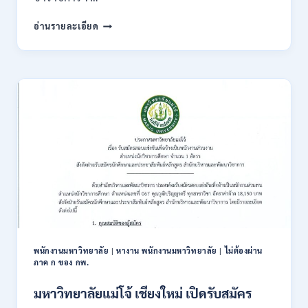
สมัคร
กรม
อ่านรายละเอียด
ONLINE
ทรัพยากรธรณี
17
เปิด
–
รับ
31
สมัคร
สิงหาคม
สอบ
2569
แข่งขัน
เพื่อ
บรรจุ
ข้าราชการ
28
อัตรา
/
ปวส.
และ
ป.ตรี
หลาย
พนักงานมหาวิทยาลัย
|
หางาน พนักงานมหาวิทยาลัย
|
ไม่ต้องผ่าน
สาขา
ภาค ก ของ กพ.
/
สมัคร
มหาวิทยาลัยแม่โจ้ เชียงใหม่ เปิดรับสมัคร
ONLINE