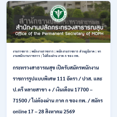
สมัคร
งาน
กว่า
40
ตำแหน่ง
/
ปริญญา
ตรี
หลาย
สาขา
งานราชการ
|
พนักงานราชการ
|
พนักงานราชการ ส่วนภูมิภาค
|
หา
ขึ้น
งานพนักงานราชการ
|
ไม่ต้องผ่าน ภาค ก ของ กพ.
ไป
/
กระทรวงสาธารณสุข เปิดรับสมัครพนักงาน
ยินดี
รับ
ราชการรูปแบบพิเศษ 111 อัตรา / ปวส. และ
นักศึกษา
จบ
ป.ตรี หลายสาขา + / เงินเดือน 17700 –
ใหม่
/
71500 / ไม่ต้องผ่าน ภาค ก ของ กพ. / สมัคร
สมัคร
ถึง
8
online 17 – 28 สิงหาคม 2569
สิงหาคม