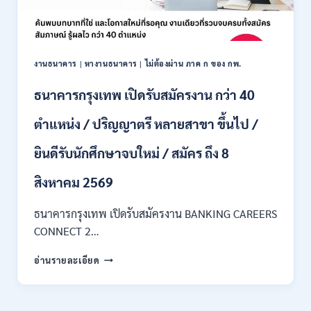
/
ไม่
ต้อง
ผ่าน
ภาค
งานธนาคาร
|
หางานธนาคาร
|
ไม่ต้องผ่าน ภาค ก ของ กพ.
ก
ของ
ธนาคารกรุงเทพ เปิดรับสมัครงาน กว่า 40
กพ.
/
ตำแหน่ง / ปริญญาตรี หลายสาขา ขึ้นไป /
เงิน
เดือน
ยินดีรับนักศึกษาจบใหม่ / สมัคร ถึง 8
18,150
/
สิงหาคม 2569
สมัคร
3
–
ธนาคารกรุงเทพ เปิดรับสมัครงาน BANKING CAREERS
14
CONNECT 2…
สิงหาคม
2569
ธนาคาร
อ่านรายละเอียด
กรุงเทพ
เปิด
รับ