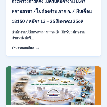
กระทรวงการคลัง เปิดรับสมัครงาน ป.ตรี
/
ปวส.
หลายสาขา / ไม่ต้องผ่าน ภาค ก. / เงินเดือน
และ
ป.ตรี
18150 / สมัคร 13 – 25 สิงหาคม 2569
ทุก
สาขา
อื่นๆ
สำนักงานปลัดกระทรวงการคลัง เปิดรับสมัครงาน
/
ตำแหน่งนักวิ…
ไม่
ต้อง
กระทรวง
อ่านรายละเอียด
ผ่าน
การ
ภาค
คลัง
ก
เปิด
สามารถ
รับ
สมัคร
สมัคร
ได้
งาน
/
ป.ตรี
เงิน
หลาย
เดือน
สาขา
สูงสุด
/
23,600
ไม่
/
ต้อง
สมัคร