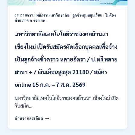
รับ
สมัคร
พนักงาน
งานราชการ
|
พนักงานมหาวิทยาลัย
|
ลูกจ้างทุนหมุนเวียน
|
ไม่ต้อง
ผ่าน ภาค ก ของ กพ.
ราชการ
ปวช.
มหาวิทยาลัยเทคโนโลยีราชมงคลล้านนา
ปวท.
ปวส.
ป.ตรี
เชียงใหม่ เปิดรับสมัครคัดเลือกบุคคลเพื่อจ้าง
ทุก
สาขา
เป็นลูกจ้างชั่วคราว หลายอัตรา / ป.ตรี หลาย
/
เงิน
สาขา + / เงินเดือนสูงสุด 21180 / สมัคร
เดือน
21,780
online 15 ก.ค. – 7 ส.ค. 2569
/
ไม่
มหาวิทยาลัยเทคโนโลยีราชมงคลล้านนา เชียงใหม่ เปิด
ต้อง
รับสมัค…
ผ่าน
ภาต
มหาวิทยาลัย
ก
อ่านรายละเอียด
เทคโนโลยี
ของ
ราช
กพ.
มงคล