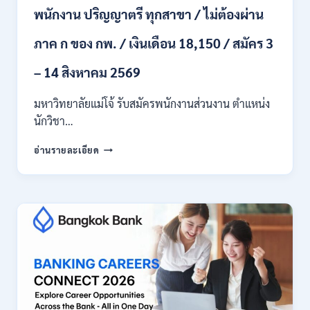
24
พนักงาน ปริญญาตรี ทุกสาขา / ไม่ต้องผ่าน
ก.ค.
–
ภาค ก ของ กพ. / เงินเดือน 18,150 / สมัคร 3
19
ส.ค.
– 14 สิงหาคม 2569
2569
มหาวิทยาลัยแม่โจ้ รับสมัครพนักงานส่วนงาน ตำแหน่ง
นักวิชา…
มหาวิทยาลัย
อ่านรายละเอียด
แม่
โจ้
เชียงใหม่
เปิด
รับ
สมัคร
พนักงาน
ปริญญา
ตรี
ทุก
สาขา