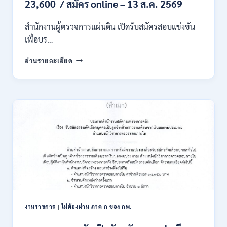
23,600 / สมัคร online – 13 ส.ค. 2569
เงิน
เดือน
สำนักงานผู้ตรวจการแผ่นดิน เปิดรับสมัครสอบแข่งขัน
สูงสุด
21180
เพื่อบร…
/
สมัคร
สำนักงาน
อ่านรายละเอียด
ONLINE
ผู้
15
ตรวจ
ก.ค.
การ
–
แผ่น
7
ดิน
ส.ค.
เปิด
2569
รับ
สมัคร
สอบ
แข่งขัน
เพื่อ
บรรจุ
เป็น
พนักงาน
งานราชการ
|
ไม่ต้องผ่าน ภาค ก ของ กพ.
44
อัตรา