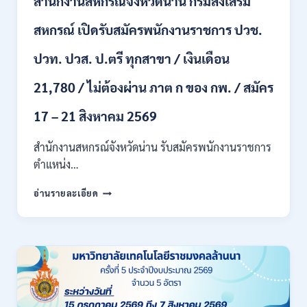
สำนักงานสหกรณ์จังหวัดน่าน กรมส่งเสริม
/
เงิน
สหกรณ์ เปิดรับสมัครพนักงานราชการ ปวช.
เดือน
17700
ปวท. ปวส. ป.ตรี ทุกสาขา / เงินเดือน
–
71500
21,780 / ไม่ต้องผ่าน ภาต ก ของ กพ. / สมัคร
/
ไม่
17 – 21 สิงหาคม 2569
ต้อง
ผ่าน
สำนักงานสหกรณ์จังหวัดน่าน รับสมัครพนักงานราชการ
ภาค
ก
ตำแหน่ง…
ของ
สำนักงาน
กพ.
อ่านรายละเอียด
สหกรณ์
/
จังหวัด
สมัคร
น่าน
ONLINE
กรม
17
ส่ง
–
เสริม
28
สหกรณ์
สิงหาคม
เปิด
2569