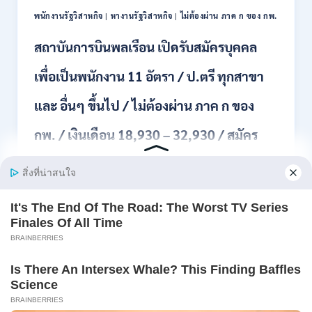
ผ่าน
ONLINE
พนักงานรัฐวิสาหกิจ
|
หางานรัฐวิสาหกิจ
|
ไม่ต้องผ่าน ภาค ก ของ กพ.
ภาค
–
ก.
13
สถาบันการบินพลเรือน เปิดรับสมัครบุคคล
/
ส.ค.
เงิน
2569
เพื่อเป็นพนักงาน 11 อัตรา / ป.ตรี ทุกสาขา
เดือน
18150
/
และ อื่นๆ ขึ้นไป / ไม่ต้องผ่าน ภาค ก ของ
สมัคร
13
กพ. / เงินเดือน 18,930 – 32,930 / สมัคร
–
25
ทางออนไลน์ 27 ก.ค.- 10 ส.ค. 2569
สิงหาคม
2569
สถาบันการบินพลเรือน รับสมัครบุคคลเพื่อคัดเลือกเป็น
พนักง…
สถาบัน
อ่านรายละเอียด
การ
บิน
พลเรือน
เปิด
Page
Next
1
2
3
4
รับ