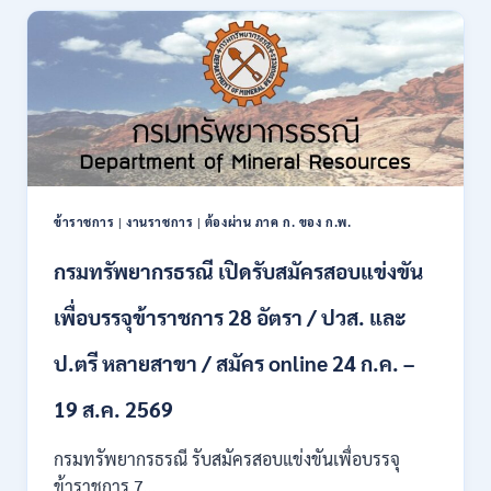
สมัคร
งาน
138
อัตรา
/
ปวช.
ปวส.
ป.ตรี
หลาย
สาขา
ข้าราชการ
|
งานราชการ
|
ต้องผ่าน ภาค ก. ของ ก.พ.
/
ไม่
กรมทรัพยากรธรณี เปิดรับสมัครสอบแข่งขัน
ต้อง
ผ่าน
เพื่อบรรจุข้าราชการ 28 อัตรา / ปวส. และ
ภาค
ก
ของ
ป.ตรี หลายสาขา / สมัคร online 24 ก.ค. –
กพ.
/
19 ส.ค. 2569
เงิน
เดือน
กรมทรัพยากรธรณี รับสมัครสอบแข่งขันเพื่อบรรจุ
18150
ข้าราชการ 7…
/