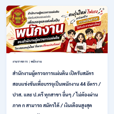
/
ล้าน
สมัคร
นา
17
เชียงใหม่
–
เปิด
21
รับ
สิงหาคม
สมัคร
2569
คัด
เลือก
บุคคล
เพื่อ
จ้าง
เป็น
งานราชการ
|
พนักงาน
ลูกจ้าง
ชั่วคราว
สำนักงานผู้ตรวจการแผ่นดิน เปิดรับสมัคร
หลาย
อัตรา
สอบแข่งขันเพื่อบรรจุเป็นพนักงาน 44 อัตรา /
/
ป.ตรี
ปวส. และ ป.ตรี ทุกสาขา อื่นๆ / ไม่ต้องผ่าน
หลาย
สาขา
ภาค ก สามารถ สมัครได้ / เงินเดือนสูงสุด
+
/