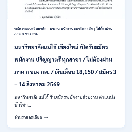
/
ปวส.
และ
ป.ตรี
หลาย
พนักงานมหาวิทยาลัย
|
หางาน พนักงานมหาวิทยาลัย
|
ไม่ต้องผ่าน
สาขา
ภาค ก ของ กพ.
/
สมัคร
มหาวิทยาลัยแม่โจ้ เชียงใหม่ เปิดรับสมัคร
ONLINE
24
พนักงาน ปริญญาตรี ทุกสาขา / ไม่ต้องผ่าน
ก.ค.
–
ภาค ก ของ กพ. / เงินเดือน 18,150 / สมัคร 3
19
ส.ค.
– 14 สิงหาคม 2569
2569
มหาวิทยาลัยแม่โจ้ รับสมัครพนักงานส่วนงาน ตำแหน่ง
นักวิชา…
มหาวิทยาลัย
อ่านรายละเอียด
แม่
โจ้