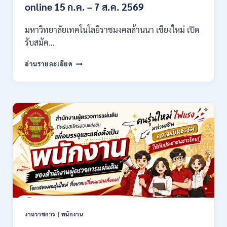
21,780
online 15 ก.ค. – 7 ส.ค. 2569
/
ไม่
มหาวิทยาลัยเทคโนโลยีราชมงคลล้านนา เชียงใหม่ เปิด
ต้อง
รับสมัค…
ผ่าน
ภาต
มหาวิทยาลัย
ก
อ่านรายละเอียด
เทคโนโลยี
ของ
ราช
กพ.
มงคล
/
ล้าน
สมัคร
นา
17
เชียงใหม่
–
เปิด
21
รับ
สิงหาคม
สมัคร
2569
คัด
เลือก
บุคคล
เพื่อ
จ้าง
เป็น
งานราชการ
|
พนักงาน
ลูกจ้าง