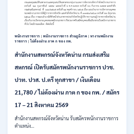
111
อัตรา
/
ปวส.
และ
ป.ตรี
พนักงานราชการ
|
พนักงานราชการ ส่วนภูมิภาค
|
หางานพนักงาน
หลาย
ราชการ
|
ไม่ต้องผ่าน ภาค ก ของ กพ.
สาขา
+
สำนักงานสหกรณ์จังหวัดน่าน กรมส่งเสริม
/
เงิน
สหกรณ์ เปิดรับสมัครพนักงานราชการ ปวช.
เดือน
17700
ปวท. ปวส. ป.ตรี ทุกสาขา / เงินเดือน
–
71500
21,780 / ไม่ต้องผ่าน ภาต ก ของ กพ. / สมัคร
/
ไม่
17 – 21 สิงหาคม 2569
ต้อง
ผ่าน
สำนักงานสหกรณ์จังหวัดน่าน รับสมัครพนักงานราชการ
ภาค
ก
ตำแหน่ง…
ของ