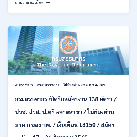
กรม
อ่านรายละเอียด
พลาธิการ
ทหาร
บก
เปิด
รับ
สมัคร
บุคคล
พลเรือน
เป็น
พนักงาน
ราชการ
66
อัตรา
งานราชการ
|
หางานราชการ
|
ไม่ต้องผ่าน ภาค ก ของ กพ.
/
ชาย
กรมสรรพากร เปิดรับสมัครงาน 138 อัตรา /
และ
หญิง
ปวช. ปวส. ป.ตรี หลายสาขา / ไม่ต้องผ่าน
/
ไม่
ต้อง
ภาค ก ของ กพ. / เงินเดือน 18150 / สมัคร
ผ่าน
ภาค