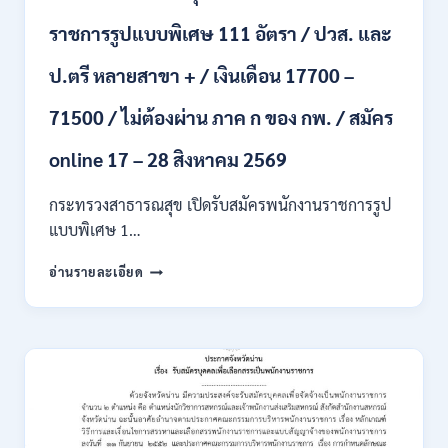
รับ
ราชการรูปแบบพิเศษ 111 อัตรา / ปวส. และ
นักศึกษา
จบ
ป.ตรี หลายสาขา + / เงินเดือน 17700 –
ใหม่
/
71500 / ไม่ต้องผ่าน ภาค ก ของ กพ. / สมัคร
สมัคร
ถึง
8
online 17 – 28 สิงหาคม 2569
สิงหาคม
2569
กระทรวงสาธารณสุข เปิดรับสมัครพนักงานราชการรูป
แบบพิเศษ 1…
กระทรวง
อ่านรายละเอียด
สาธารณสุข
เปิด
รับ
สมัคร
พนักงาน
ราชการ
รูป
แบบ
พิเศษ