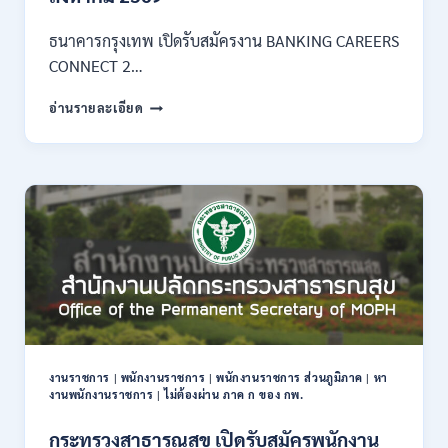
3
–
ธนาคารกรุงเทพ เปิดรับสมัครงาน BANKING CAREERS
14
CONNECT 2…
สิงหาคม
2569
ธนาคาร
อ่านรายละเอียด
กรุงเทพ
เปิด
รับ
สมัคร
งาน
กว่า
40
ตำแหน่ง
/
ปริญญา
ตรี
หลาย
สาขา
งานราชการ
|
พนักงานราชการ
|
พนักงานราชการ ส่วนภูมิภาค
|
หา
ขึ้น
งานพนักงานราชการ
|
ไม่ต้องผ่าน ภาค ก ของ กพ.
ไป
/
กระทรวงสาธารณสุข เปิดรับสมัครพนักงาน
ยินดี