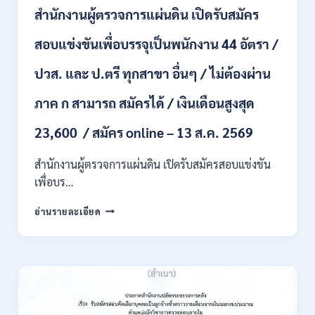
ชั่วคราว
สำนักงานผู้ตรวจการแผ่นดิน เปิดรับสมัคร
หลาย
อัตรา
สอบแข่งขันเพื่อบรรจุเป็นพนักงาน 44 อัตรา /
/
ป.ตรี
ปวส. และ ป.ตรี ทุกสาขา อื่นๆ / ไม่ต้องผ่าน
หลาย
สาขา
ภาค ก สามารถ สมัครได้ / เงินเดือนสูงสุด
+
/
23,600 / สมัคร online – 13 ส.ค. 2569
เงิน
เดือน
สำนักงานผู้ตรวจการแผ่นดิน เปิดรับสมัครสอบแข่งขัน
สูงสุด
21180
เพื่อบร…
/
สมัคร
สำนักงาน
อ่านรายละเอียด
ONLINE
ผู้
15
ตรวจ
ก.ค.
การ
–
แผ่น
7
ดิน
ส.ค.
เปิด
2569
รับ