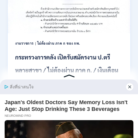
สมัคร
สอบ
แข่งขัน
เพื่อ
บรรจุ
เป็น
พนักงาน
งานราชการ
|
ไม่ต้องผ่าน ภาค ก ของ กพ.
44
อัตรา
กระทรวงการคลัง เปิดรับสมัครงาน ป.ตรี
/
ปวส.
หลายสาขา / ไม่ต้องผ่าน ภาค ก. / เงินเดือน
และ
ป.ตรี
18150 / สมัคร 13 – 25 สิงหาคม 2569
ทุก
สาขา
อื่นๆ
สำนักงานปลัดกระทรวงการคลัง เปิดรับสมัครงาน
/
ตำแหน่งนักวิ…
ไม่
ต้อง
กระทรวง
อ่านรายละเอียด
ผ่าน
การ
ภาค
คลัง
ก
เปิด
สามารถ