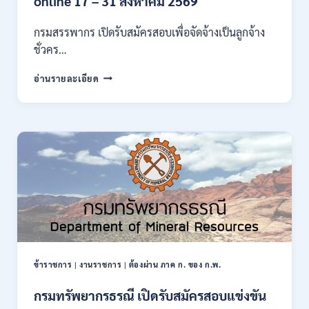
online 17 – 31 สิงหาคม 2569
ก
ของ
กรมสรรพากร เปิดรับสมัครสอบเพื่อจัดจ้างเป็นลูกจ้าง
กพ.
ชั่วคร…
/
สมัคร
กรม
อ่านรายละเอียด
10
สรรพากร
–
เปิด
17
รับ
สิงหาคม
สมัคร
2569
งาน
138
อัตรา
/
ปวช.
ปวส.
ป.ตรี
หลาย
สาขา
ข้าราชการ
|
งานราชการ
|
ต้องผ่าน ภาค ก. ของ ก.พ.
/
ไม่
กรมทรัพยากรธรณี เปิดรับสมัครสอบแข่งขัน
ต้อง