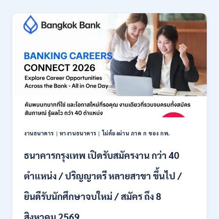
เชียงใหม่
เปิด
รับ
สมัคร
พนักงาน
ปริญญา
ตรี
ทุก
สาขา
/
ไม่
ต้อง
ผ่าน
ภาค
งานธนาคาร
|
หางานธนาคาร
|
ไม่ต้องผ่าน ภาค ก ของ กพ.
ก
ของ
ธนาคารกรุงเทพ เปิดรับสมัครงาน กว่า 40
กพ.
/
ตำแหน่ง / ปริญญาตรี หลายสาขา ขึ้นไป /
เงิน
เดือน
ยินดีรับนักศึกษาจบใหม่ / สมัคร ถึง 8
18,150
/
สิงหาคม 2569
สมัคร