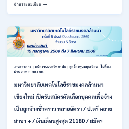
สำนักงาน
กพ.
อ่านรายละเอียด
สหกรณ์
/
จังหวัด
สมัคร
น่าน
ONLINE
กรม
17
ส่ง
–
เสริม
28
สหกรณ์
สิงหาคม
เปิด
2569
รับ
สมัคร
พนักงาน
งานราชการ
|
พนักงานมหาวิทยาลัย
|
ลูกจ้างทุนหมุนเวียน
|
ไม่ต้อง
ผ่าน ภาค ก ของ กพ.
ราชการ
ปวช.
มหาวิทยาลัยเทคโนโลยีราชมงคลล้านนา
ปวท.
ปวส.
ป.ตรี
เชียงใหม่ เปิดรับสมัครคัดเลือกบุคคลเพื่อจ้าง
ทุก
สาขา
เป็นลูกจ้างชั่วคราว หลายอัตรา / ป.ตรี หลาย
/
เงิน
สาขา + / เงินเดือนสูงสุด 21180 / สมัคร
เดือน