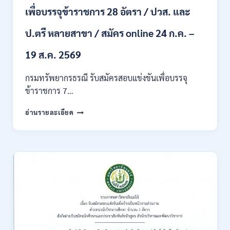
ผ่าน
เพื่อบรรจุข้าราชการ 28 อัตรา / ปวส. และ
ภาค
ก
ของ
ป.ตรี หลายสาขา / สมัคร online 24 ก.ค. –
กพ.
/
19 ส.ค. 2569
เงิน
เดือน
กรมทรัพยากรธรณี รับสมัครสอบแข่งขันเพื่อบรรจุ
18150
ข้าราชการ 7…
/
สมัคร
กรม
อ่านรายละเอียด
ONLINE
ทรัพยากรธรณี
17
เปิด
–
รับ
31
สมัคร
สิงหาคม
สอบ
2569
แข่งขัน
เพื่อ
บรรจุ
ข้าราชการ
28
อัตรา