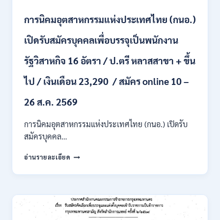
และ
ป.ตรี
การนิคมอุตสาหกรรมแห่งประเทศไทย (กนอ.)
หลาย
สาขา
เปิดรับสมัครบุคคลเพื่อบรรจุเป็นพนักงาน
/
เงิน
รัฐวิสาหกิจ 16 อัตรา / ป.ตรี หลาสสาขา + ขึ้น
เดือน
21780
ไป / เงินเดือน 23,290 / สมัคร online 10 –
/
ไม่
ต้อง
26 ส.ค. 2569
ผ่าน
ภาค
การนิคมอุตสาหกรรมแห่งประเทศไทย (กนอ.) เปิดรับ
ก
สมัครบุคคล…
ของ
กพ.
การ
อ่านรายละเอียด
/
นิคม
สมัคร
อุตสาหกรรม
ONLINE
แห่ง
24
ประเทศไทย
ส.ค.
(กนอ.)
–
เปิด
6