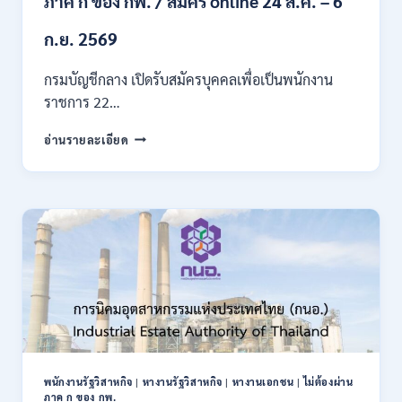
ภาค ก ของ กพ. / สมัคร online 24 ส.ค. – 6
/
สมัคร
ก.ย. 2569
บัดนี้
–
กรมบัญชีกลาง เปิดรับสมัครบุคคลเพื่อเป็นพนักงาน
22
ราชการ 22…
สิงหาคม
2569
กรม
อ่านรายละเอียด
บัญชี
กลาง
เปิด
รับ
สมัคร
บุคคล
เพื่อ
เป็น
พนักงาน
ราชการ
22
อัตรา
/
พนักงานรัฐวิสาหกิจ
|
หางานรัฐวิสาหกิจ
|
หางานเอกชน
|
ไม่ต้องผ่าน
ปวส.
ภาค ก ของ กพ.