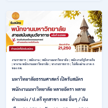
ร้อย
ตำรวจ
เปิด
รับ
สมัคร
พนักงาน
ราชการ
/
ไม่
ต้อง
ผ่าน
ภาค
ก
งานราชการ
|
พนักงาน
|
พนักงานมหาวิทยาลัย
|
พนักงานรัฐวิสาหกิจ
ของ
|
หางาน พนักงานมหาวิทยาลัย
|
หางานราชการ
|
ไม่ต้องผ่าน ภาค ก
กพ.
ของ กพ.
/
สมัคร
มหาวิทยาลัยธรรมศาสตร์ เปิดรับสมัคร
5
–
พนักงานมหาวิทยาลัย หลายอัตรา หลาย
11
ส.ค.
ตำแหน่ง / ป.ตรี ทุกสาขา และ อื่นๆ / เงิน
2569