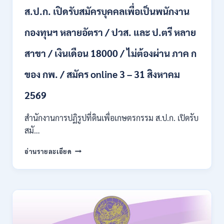
ไม่
ส.ป.ก. เปิดรับสมัครบุคคลเพื่อเป็นพนักงาน
ต้อง
ผ่าน
กองทุนฯ หลายอัตรา / ปวส. และ ป.ตรี หลาย
ภาค
ก
สาขา / เงินเดือน 18000 / ไม่ต้องผ่าน ภาค ก
ของ
กพ.
/
ของ กพ. / สมัคร online 3 – 31 สิงหาคม
เงิน
เดือน
2569
11380
–
สำนักงานการปฏิรูปที่ดินเพื่อเกษตรกรรม ส.ป.ก. เปิดรับ
28780
สมั…
/
สมัคร
สำนักงาน
อ่านรายละเอียด
10
การ
–
ปฏิรูป
21
ที่ดิน
สิงหาคม
เพื่อ
2569
เกษตรกรรม
ส.ป.ก.
เปิด