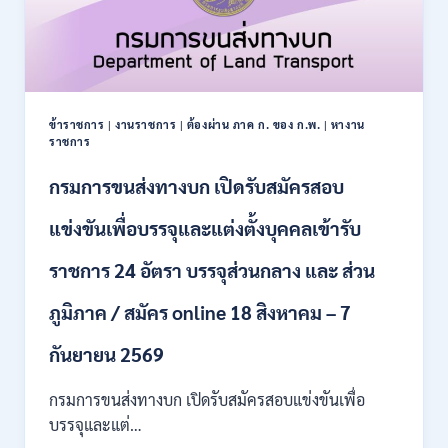
รับ
สมัคร
บุคคล
เพื่อ
เป็น
พนักงาน
ข้าราชการ
|
งานราชการ
|
ต้องผ่าน ภาค ก. ของ ก.พ.
|
หางาน
กอง
ราชการ
ทุนฯ
หลาย
กรมการขนส่งทางบก เปิดรับสมัครสอบ
อัตรา
/
แข่งขันเพื่อบรรจุและแต่งตั้งบุคคลเข้ารับ
ปวส.
และ
ราชการ 24 อัตรา บรรจุส่วนกลาง และ ส่วน
ป.ตรี
หลาย
ภูมิภาค / สมัคร online 18 สิงหาคม – 7
สาขา
/
เงิน
กันยายน 2569
เดือน
18000
กรมการขนส่งทางบก เปิดรับสมัครสอบแข่งขันเพื่อ
/
บรรจุและแต่…
ไม่