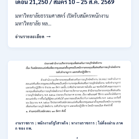
เดือน 21,250 / สมัคร 10 – 25 ส.ค. 2569
มหาวิทยาลัยธรรมศาสตร์ เปิดรับสมัครพนักงาน
มหาวิทยาลัย หล…
มหาวิทยาลัย
อ่านรายละเอียด
ธรรมศาสตร์
เปิด
รับ
สมัคร
พนักงาน
มหาวิทยาลัย
หลาย
อัตรา
หลาย
ตำแหน่ง
/
ป.ตรี
ทุก
สาขา
งานราชการ
|
พนักงานรัฐวิสาหกิจ
|
หางานราชการ
|
ไม่ต้องผ่าน ภาค
และ
ก ของ กพ.
อื่นๆ