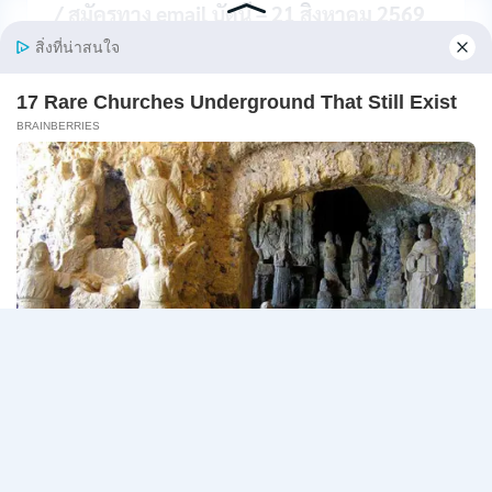
ส่วน
/ สมัครทาง email บัดนี้ – 21 สิงหาคม 2569
กลาง
และ
กองการต่างประเทศ สำนักงานปลัดกระทรวง พม. รับ
ส่วน
สมัครเจ้าหน…
ภูมิภาค
/
กระทรวง
อ่านรายละเอียด
สมัคร
การ
ONLINE
พัฒนา
18
สังคม
สิงหาคม
และ
–
Page
Next
1
2
3
…
5
ความ
7
มั่นคง
กันยายน
navigation
Page
ของ
2569
มนุษย์
เปิด
รับ
สมัคร
บุคคล
เพื่อ
ปฏิบัติ
งาน
ป.ตรี