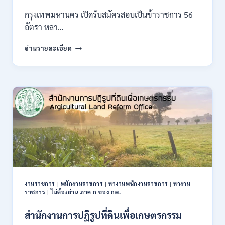
สมัคร
กรุงเทพมหานคร เปิดรับสมัครสอบเป็นข้าราชการ 56
ONLINE
อัตรา หลา…
10
–
กรุงเทพมหานคร
อ่านรายละเอียด
26
เปิด
ส.ค.
รับ
2569
สมัคร
สอบ
เป็น
ข้าราชการ
56
อัตรา
หลาย
ตำแหน่ง
/
ปวช.
ปวส.
งานราชการ
|
พนักงานราชการ
|
หางานพนักงานราชการ
|
หางาน
ป.ตรี
ราชการ
|
ไม่ต้องผ่าน ภาค ก ของ กพ.
หลาย
สาขา
สำนักงานการปฏิรูปที่ดินเพื่อเกษตรกรรม
/