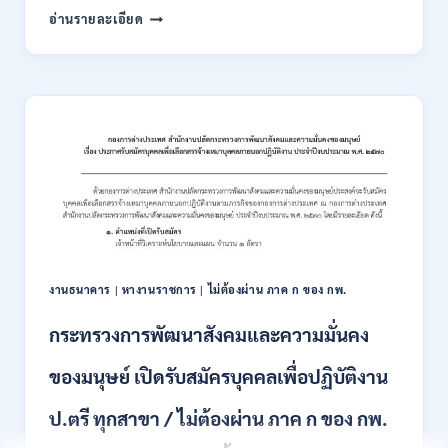
ต้อง
กรม
อ่านรายละเอียด
ผ่าน
การ
ภาค
ขนส่ง
ก
ทาง
ของ
บก
กพ.
เปิด
/
รับ
สมัคร
สมัคร
ONLINE
สอบ
3
แข่งขัน
–
เพื่อ
31
บรรจุ
สิงหาคม
และ
2569
แต่ง
งานธนาคาร
|
หางานราชการ
|
ไม่ต้องผ่าน ภาค ก ของ กพ.
ตั้ง
บุคคล
กระทรวงการพัฒนาสังคมและความมั่นคง
เข้า
รับ
ของมนุษย์ เปิดรับสมัครบุคคลเพื่อปฏิบัติงาน
ราชการ
24
อัตรา
ป.ตรี ทุกสาขา / ไม่ต้องผ่าน ภาค ก ของ กพ.
บรรจุ