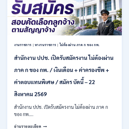
เปิด
รับ
สมัคร
เข้า
เป็น
พนักงาน
13
งานราชการ
|
หางานราชการ
|
ไม่ต้องผ่าน ภาค ก ของ กพ.
อัตรา
/
สำนักงาน ปปช. เปิดรับสมัครงาน ไม่ต้องผ่าน
หลาย
ตำแหน่ง
/
ภาค ก ของ กพ. / เงินเดือน + ค่าครองชีพ +
ป.ตรี
หลาย
ค่าตอบแทนพิเศษ / สมัคร บัดนี้ – 22
สาขา
ขึ้น
สิงหาคม 2569
ไป
/
สำนักงาน ปปช. เปิดรับสมัครงาน ไม่ต้องผ่าน ภาค ก
เงิน
ของ กพ….
เดือน
21780-
สำนักงาน
24840
อ่านรายละเอียด