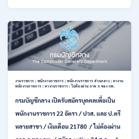
ปปช.
/
เปิด
สมัคร
รับ
14
สมัคร
กรกฎาคม
งาน
–
ไม่
10
ต้อง
สิงหาคม
ผ่าน
2569
ภาค
ก
ของ
กพ.
/
งานราชการ
|
พนักงานราชการ
|
พนักงานราชการ ส่วนกลาง
|
หางาน
เงิน
พนักงานราชการ
|
หางานราชการ
|
ไม่ต้องผ่าน ภาค ก ของ กพ.
เดือน
+
กรมบัญชีกลาง เปิดรับสมัครบุคคลเพื่อเป็น
ค่า
ครอง
พนักงานราชการ 22 อัตรา / ปวส. และ ป.ตรี
ชีพ
+
หลายสาขา / เงินเดือน 21780 / ไม่ต้องผ่าน
ค่า
ตอบแทน
พิเศษ