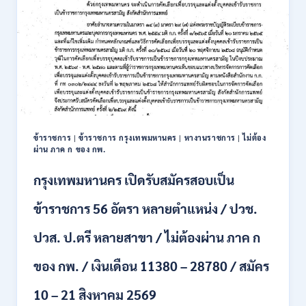
รับ
ก.ย.
สมัคร
2569
บุคคล
เพื่อ
บรรจุ
เป็น
พนักงาน
รัฐวิสาหกิจ
16
อัตรา
ข้าราชการ
|
ข้าราชการ กรุงเทพมหานคร
|
หางานราชการ
|
ไม่ต้อง
/
ผ่าน ภาค ก ของ กพ.
ป.ตรี
หลา
กรุงเทพมหานคร เปิดรับสมัครสอบเป็น
ส
สาขา
ข้าราชการ 56 อัตรา หลายตำแหน่ง / ปวช.
+
ขึ้น
ปวส. ป.ตรี หลายสาขา / ไม่ต้องผ่าน ภาค ก
ไป
/
ของ กพ. / เงินเดือน 11380 – 28780 / สมัคร
เงิน
เดือน
23,290
10 – 21 สิงหาคม 2569
/