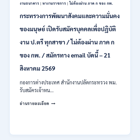
ป.ตรี
งานธนาคาร
|
หางานราชการ
|
ไม่ต้องผ่าน ภาค ก ของ กพ.
หลาย
สาขา
กระทรวงการพัฒนาสังคมและความมั่นคง
/
ไม่
ของมนุษย์ เปิดรับสมัครบุคคลเพื่อปฏิบัติ
ต้อง
ผ่าน
งาน ป.ตรี ทุกสาขา / ไม่ต้องผ่าน ภาค ก
ภาค
ก
ของ กพ. / สมัครทาง email บัดนี้ – 21
ของ
กพ.
สิงหาคม 2569
/
เงิน
กองการต่างประเทศ สำนักงานปลัดกระทรวง พม.
เดือน
11380
รับสมัครเจ้าหน…
–
28780
กระทรวง
อ่านรายละเอียด
/
การ
สมัคร
พัฒนา
10
สังคม
–
และ
21
ความ
สิงหาคม
มั่นคง