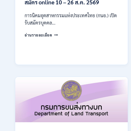
สมัคร online 10 – 26 ส.ค. 2569
การนิคมอุตสาหกรรมแห่งประเทศไทย (กนอ.) เปิด
รับสมัครบุคคล…
การ
อ่านรายละเอียด
นิคม
อุตสาหกรรม
แห่ง
ประเทศไทย
(กนอ.)
เปิด
รับ
สมัคร
บุคคล
เพื่อ
บรรจุ
เป็น
พนักงาน
รัฐวิสาหกิจ
16
อัตรา