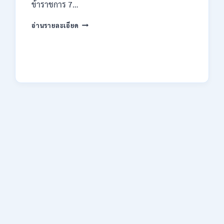
ข้าราชการ 7…
ทาง
EMAIL
กรม
บัดนี้
อ่านรายละเอียด
ทรัพยากรธรณี
–
เปิด
21
รับ
สิงหาคม
สมัคร
2569
สอบ
แข่งขัน
เพื่อ
บรรจุ
ข้าราชการ
28
อัตรา
/
ปวส.
และ
ป.ตรี
หลาย
สาขา
/
สมัคร
ONLINE