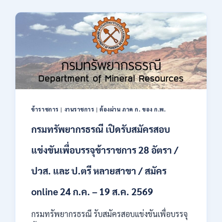
2569
ของ
มนุษย์
เปิด
รับ
สมัคร
บุคคล
เพื่อ
ปฏิบัติ
งาน
ป.ตรี
ทุก
ข้าราชการ
|
งานราชการ
|
ต้องผ่าน ภาค ก. ของ ก.พ.
สาขา
กรมทรัพยากรธรณี เปิดรับสมัครสอบ
/
ไม่
ต้อง
แข่งขันเพื่อบรรจุข้าราชการ 28 อัตรา /
ผ่าน
ภาค
ปวส. และ ป.ตรี หลายสาขา / สมัคร
ก
ของ
online 24 ก.ค. – 19 ส.ค. 2569
กพ.
/
กรมทรัพยากรธรณี รับสมัครสอบแข่งขันเพื่อบรรจุ
สมัคร