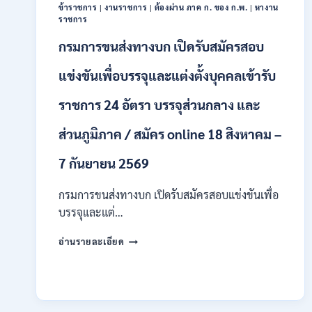
/
ข้าราชการ
|
งานราชการ
|
ต้องผ่าน ภาค ก. ของ ก.พ.
|
หางาน
ป.ตรี
ราชการ
หลา
กรมการขนส่งทางบก เปิดรับสมัครสอบ
ส
สาขา
แข่งขันเพื่อบรรจุและแต่งตั้งบุคคลเข้ารับ
+
ขึ้น
ไป
ราชการ 24 อัตรา บรรจุส่วนกลาง และ
/
เงิน
ส่วนภูมิภาค / สมัคร online 18 สิงหาคม –
เดือน
23,290
7 กันยายน 2569
/
สมัคร
กรมการขนส่งทางบก เปิดรับสมัครสอบแข่งขันเพื่อ
ONLINE
บรรจุและแต่…
10
–
กรม
26
อ่านรายละเอียด
การ
ส.ค.
ขนส่ง
2569
ทาง
บก
เปิด