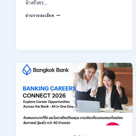
สมัคร
จ้างชั่วคร…
ONLINE
กรม
18
อ่านรายละเอียด
สรรพากร
สิงหาคม
เปิด
–
รับ
7
สมัคร
กันยายน
งาน
2569
138
อัตรา
/
ปวช.
ปวส.
ป.ตรี
หลาย
สาขา
/
ไม่
ต้อง
ผ่าน
ภาค
ก
ของ