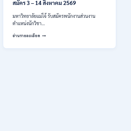
สมัคร 3 – 14 สิงหาคม 2569
/
สมัคร
10
มหาวิทยาลัยแม่โจ้ รับสมัครพนักงานส่วนงาน
–
ตำแหน่งนักวิชา…
17
สิงหาคม
มหาวิทยาลัย
อ่านรายละเอียด
2569
แม่
โจ้
เชียงใหม่
เปิด
รับ
สมัคร
พนักงาน
ปริญญา
ตรี
ทุก
สาขา
/
ไม่
ต้อง
ผ่าน
ภาค