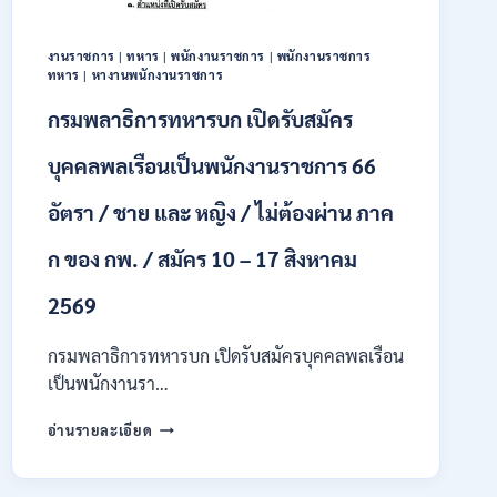
ทุนฯ
หลาย
อัตรา
งานราชการ
|
ทหาร
|
พนักงานราชการ
|
พนักงานราชการ
/
ทหาร
|
หางานพนักงานราชการ
ปวส.
กรมพลาธิการทหารบก เปิดรับสมัคร
และ
ป.ตรี
บุคคลพลเรือนเป็นพนักงานราชการ 66
หลาย
สาขา
อัตรา / ชาย และ หญิง / ไม่ต้องผ่าน ภาค
/
เงิน
เดือน
ก ของ กพ. / สมัคร 10 – 17 สิงหาคม
18000
/
2569
ไม่
ต้อง
กรมพลาธิการทหารบก เปิดรับสมัครบุคคลพลเรือน
ผ่าน
เป็นพนักงานรา…
ภาค
ก
กรม
อ่านรายละเอียด
ของ
พลาธิการ
กพ.
ทหาร
/
บก