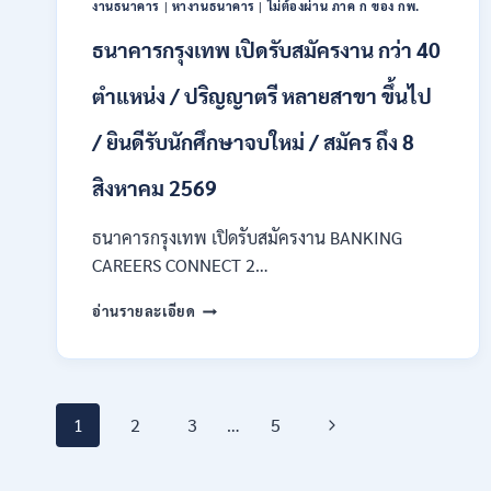
งานธนาคาร
|
หางานธนาคาร
|
ไม่ต้องผ่าน ภาค ก ของ กพ.
กพ.
/
ธนาคารกรุงเทพ เปิดรับสมัครงาน กว่า 40
เงิน
เดือน
ตำแหน่ง / ปริญญาตรี หลายสาขา ขึ้นไป
18150
/
/ ยินดีรับนักศึกษาจบใหม่ / สมัคร ถึง 8
สมัคร
ONLINE
สิงหาคม 2569
17
–
ธนาคารกรุงเทพ เปิดรับสมัครงาน BANKING
31
สิงหาคม
CAREERS CONNECT 2…
2569
ธนาคาร
อ่านรายละเอียด
กรุงเทพ
เปิด
รับ
สมัคร
Page
งาน
Next
1
2
3
…
5
กว่า
40
navigation
Page
ตำแหน่ง