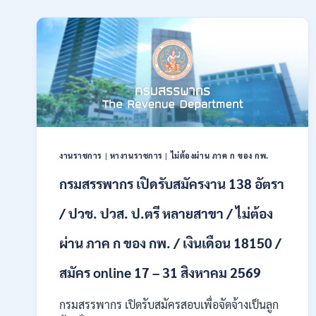
รับ
สมัคร
สอบ
แข่งขัน
เพื่อ
บรรจุ
และ
แต่ง
ตั้ง
บุคคล
เข้า
งานราชการ
|
หางานราชการ
|
ไม่ต้องผ่าน ภาค ก ของ กพ.
รับ
ราชการ
กรมสรรพากร เปิดรับสมัครงาน 138 อัตรา
24
อัตรา
/ ปวช. ปวส. ป.ตรี หลายสาขา / ไม่ต้อง
บรรจุ
ส่วน
ผ่าน ภาค ก ของ กพ. / เงินเดือน 18150 /
กลาง
และ
สมัคร online 17 – 31 สิงหาคม 2569
ส่วน
ภูมิภาค
กรมสรรพากร เปิดรับสมัครสอบเพื่อจัดจ้างเป็นลูก
/