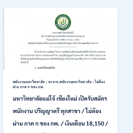
สมัคร
เปิด
ONLINE
รับ
3
สมัคร
–
บุคคล
31
พลเรือน
สิงหาคม
เป็น
2569
พนักงาน
ราชการ
66
อัตรา
/
ชาย
และ
หญิง
พนักงานมหาวิทยาลัย
|
หางาน พนักงานมหาวิทยาลัย
|
ไม่ต้อง
ผ่าน ภาค ก ของ กพ.
/
ไม่
มหาวิทยาลัยแม่โจ้ เชียงใหม่ เปิดรับสมัคร
ต้อง
ผ่าน
พนักงาน ปริญญาตรี ทุกสาขา / ไม่ต้อง
ภาค
ก
ผ่าน ภาค ก ของ กพ. / เงินเดือน 18,150 /
ของ
กพ.