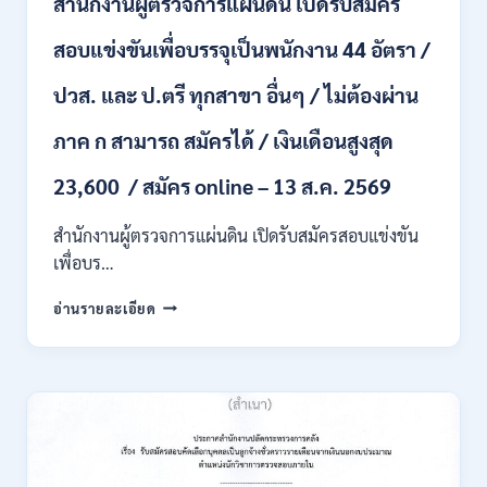
สำนักงานผู้ตรวจการแผ่นดิน เปิดรับสมัคร
หลาย
อัตรา
สอบแข่งขันเพื่อบรรจุเป็นพนักงาน 44 อัตรา /
/
ป.ตรี
ปวส. และ ป.ตรี ทุกสาขา อื่นๆ / ไม่ต้องผ่าน
หลาย
สาขา
ภาค ก สามารถ สมัครได้ / เงินเดือนสูงสุด
+
/
23,600 / สมัคร online – 13 ส.ค. 2569
เงิน
เดือน
สำนักงานผู้ตรวจการแผ่นดิน เปิดรับสมัครสอบแข่งขัน
สูงสุด
21180
เพื่อบร…
/
สมัคร
สำนักงาน
อ่านรายละเอียด
ONLINE
ผู้
15
ตรวจ
ก.ค.
การ
–
แผ่น
7
ดิน
ส.ค.
เปิด
2569
รับ
สมัคร