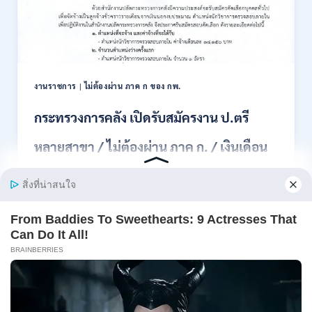
สอบ
แข่งขัน
เพื่อ
บรรจุ
เป็น
พนักงาน
งานราชการ
|
ไม่ต้องผ่าน ภาค ก ของ กพ.
44
อัตรา
กระทรวงการคลัง เปิดรับสมัครงาน ป.ตรี
/
ปวส.
หลายสาขา / ไม่ต้องผ่าน ภาค ก. / เงินเดือน
และ
ป.ตรี
18150 / สมัคร 13 – 25 สิงหาคม 2569
ทุก
สาขา
อื่นๆ
สำนักงานปลัดกระทรวงการคลัง เปิดรับสมัครงาน
/
ตำแหน่งนักวิ…
ไม่
ต้อง
กระทรวง
อ่านรายละเอียด
ผ่าน
การ
ภาค
คลัง
ก
เปิด
สามารถ
รับ