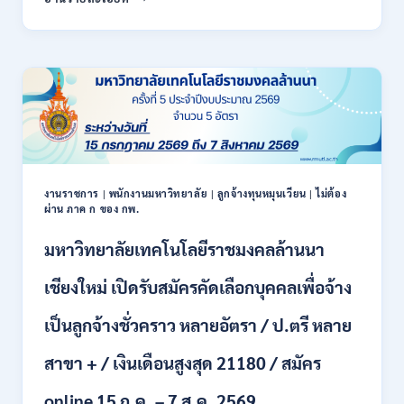
สหกรณ์
/
จังหวัด
สมัคร
น่าน
ONLINE
กรม
17
ส่ง
–
เสริม
28
สหกรณ์
สิงหาคม
เปิด
2569
รับ
สมัคร
พนักงาน
งานราชการ
|
พนักงานมหาวิทยาลัย
|
ลูกจ้างทุนหมุนเวียน
|
ไม่ต้อง
ผ่าน ภาค ก ของ กพ.
ราชการ
ปวช.
มหาวิทยาลัยเทคโนโลยีราชมงคลล้านนา
ปวท.
ปวส.
ป.ตรี
เชียงใหม่ เปิดรับสมัครคัดเลือกบุคคลเพื่อจ้าง
ทุก
สาขา
เป็นลูกจ้างชั่วคราว หลายอัตรา / ป.ตรี หลาย
/
เงิน
สาขา + / เงินเดือนสูงสุด 21180 / สมัคร
เดือน
21,780
online 15 ก.ค. – 7 ส.ค. 2569