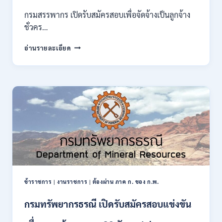
ของ
กรมสรรพากร เปิดรับสมัครสอบเพื่อจัดจ้างเป็นลูกจ้าง
กพ.
ชั่วคร…
/
สมัคร
กรม
อ่านรายละเอียด
10
สรรพากร
–
เปิด
17
รับ
สิงหาคม
สมัคร
2569
งาน
138
อัตรา
/
ปวช.
ปวส.
ป.ตรี
หลาย
สาขา
ข้าราชการ
|
งานราชการ
|
ต้องผ่าน ภาค ก. ของ ก.พ.
/
ไม่
กรมทรัพยากรธรณี เปิดรับสมัครสอบแข่งขัน
ต้อง
ผ่าน