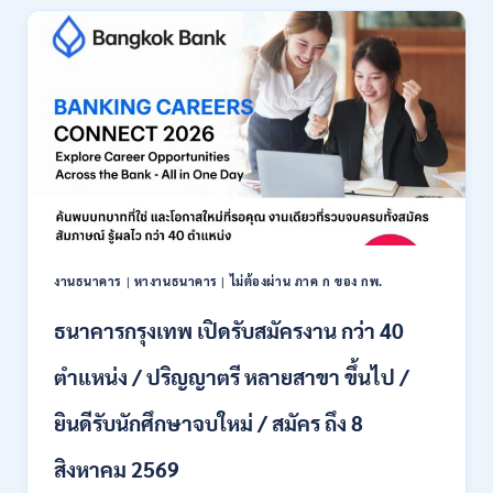
เปิด
รับ
สมัคร
พนักงาน
ปริญญา
ตรี
ทุก
สาขา
/
ไม่
ต้อง
ผ่าน
ภาค
งานธนาคาร
|
หางานธนาคาร
|
ไม่ต้องผ่าน ภาค ก ของ กพ.
ก
ของ
ธนาคารกรุงเทพ เปิดรับสมัครงาน กว่า 40
กพ.
/
ตำแหน่ง / ปริญญาตรี หลายสาขา ขึ้นไป /
เงิน
เดือน
ยินดีรับนักศึกษาจบใหม่ / สมัคร ถึง 8
18,150
/
สิงหาคม 2569
สมัคร
3