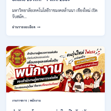
/
ไม่
มหาวิทยาลัยเทคโนโลยีราชมงคลล้านนา เชียงใหม่ เปิด
ต้อง
รับสมัค…
ผ่าน
ภาต
มหาวิทยาลัย
ก
อ่านรายละเอียด
เทคโนโลยี
ของ
ราช
กพ.
มงคล
/
ล้าน
สมัคร
นา
17
เชียงใหม่
–
เปิด
21
รับ
สิงหาคม
สมัคร
2569
คัด
เลือก
บุคคล
เพื่อ
จ้าง
เป็น
งานราชการ
|
พนักงาน
ลูกจ้าง
ชั่วคราว