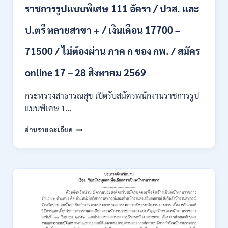
ราชการรูปแบบพิเศษ 111 อัตรา / ปวส. และ
นักศึกษา
จบ
ป.ตรี หลายสาขา + / เงินเดือน 17700 –
ใหม่
/
71500 / ไม่ต้องผ่าน ภาค ก ของ กพ. / สมัคร
สมัคร
ถึง
8
online 17 – 28 สิงหาคม 2569
สิงหาคม
2569
กระทรวงสาธารณสุข เปิดรับสมัครพนักงานราชการรูป
แบบพิเศษ 1…
กระทรวง
อ่านรายละเอียด
สาธารณสุข
เปิด
รับ
สมัคร
พนักงาน
ราชการ
รูป
แบบ
พิเศษ