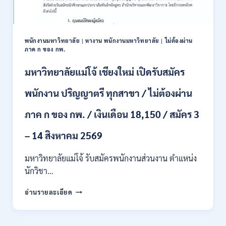
ปวส.
และ
ป.ตรี
หลาย
พนักงานมหาวิทยาลัย
|
หางาน พนักงานมหาวิทยาลัย
|
ไม่ต้องผ่าน
สาขา
ภาค ก ของ กพ.
/
สมัคร
มหาวิทยาลัยแม่โจ้ เชียงใหม่ เปิดรับสมัคร
ONLINE
24
พนักงาน ปริญญาตรี ทุกสาขา / ไม่ต้องผ่าน
ก.ค.
–
ภาค ก ของ กพ. / เงินเดือน 18,150 / สมัคร 3
19
ส.ค.
– 14 สิงหาคม 2569
2569
มหาวิทยาลัยแม่โจ้ รับสมัครพนักงานส่วนงาน ตำแหน่ง
นักวิชา…
มหาวิทยาลัย
อ่านรายละเอียด
แม่
โจ้
เชียงใหม่