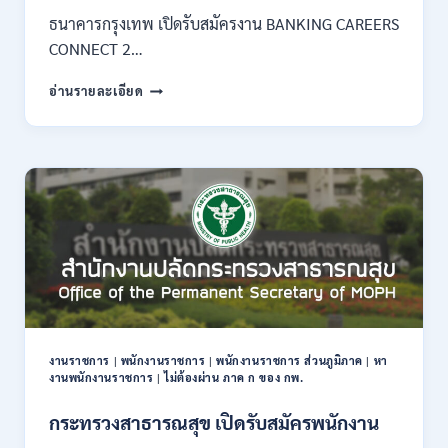
–
ธนาคารกรุงเทพ เปิดรับสมัครงาน BANKING CAREERS
14
CONNECT 2…
สิงหาคม
2569
ธนาคาร
อ่านรายละเอียด
กรุงเทพ
เปิด
รับ
สมัคร
งาน
กว่า
40
ตำแหน่ง
/
ปริญญา
ตรี
หลาย
สาขา
งานราชการ
|
พนักงานราชการ
|
พนักงานราชการ ส่วนภูมิภาค
|
หา
ขึ้น
งานพนักงานราชการ
|
ไม่ต้องผ่าน ภาค ก ของ กพ.
ไป
/
กระทรวงสาธารณสุข เปิดรับสมัครพนักงาน
ยินดี
รับ