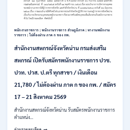
111
อัตรา
/
ปวส.
และ
ป.ตรี
พนักงานราชการ
|
พนักงานราชการ ส่วนภูมิภาค
|
หางานพนักงาน
หลาย
ราชการ
|
ไม่ต้องผ่าน ภาค ก ของ กพ.
สาขา
+
สำนักงานสหกรณ์จังหวัดน่าน กรมส่งเสริม
/
เงิน
สหกรณ์ เปิดรับสมัครพนักงานราชการ ปวช.
เดือน
17700
ปวท. ปวส. ป.ตรี ทุกสาขา / เงินเดือน
–
71500
21,780 / ไม่ต้องผ่าน ภาต ก ของ กพ. / สมัคร
/
ไม่
17 – 21 สิงหาคม 2569
ต้อง
ผ่าน
สำนักงานสหกรณ์จังหวัดน่าน รับสมัครพนักงานราชการ
ภาค
ก
ตำแหน่ง…
ของ
สำนักงาน
กพ.
อ่านรายละเอียด