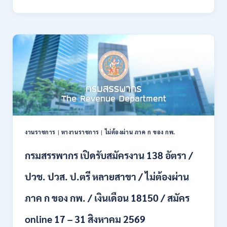
พลาธิการ
ทหาร
บก
เปิด
รับ
สมัคร
บุคคล
พลเรือน
เป็น
พนักงาน
ราชการ
66
อัตรา
งานราชการ
|
หางานราชการ
|
ไม่ต้องผ่าน ภาค ก ของ กพ.
/
ชาย
กรมสรรพากร เปิดรับสมัครงาน 138 อัตรา /
และ
หญิง
ปวช. ปวส. ป.ตรี หลายสาขา / ไม่ต้องผ่าน
/
ไม่
ต้อง
ภาค ก ของ กพ. / เงินเดือน 18150 / สมัคร
ผ่าน
ภาค
online 17 – 31 สิงหาคม 2569
ก