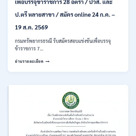
เพื่อบรรจุข้าราชการ 28 อัตรา / ปวส. และ
ภาค
ก
ของ
ป.ตรี หลายสาขา / สมัคร online 24 ก.ค. –
กพ.
/
19 ส.ค. 2569
เงิน
เดือน
กรมทรัพยากรธรณี รับสมัครสอบแข่งขันเพื่อบรรจุ
18150
ข้าราชการ 7…
/
สมัคร
กรม
อ่านรายละเอียด
ONLINE
ทรัพยากรธรณี
17
เปิด
–
รับ
31
สมัคร
สิงหาคม
สอบ
2569
แข่งขัน
เพื่อ
บรรจุ
ข้าราชการ
28
อัตรา
/