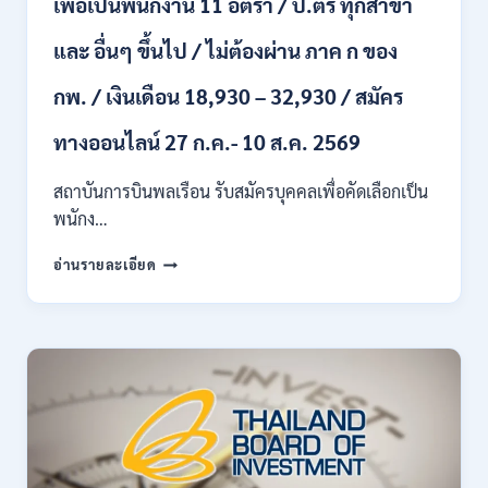
เพื่อเป็นพนักงาน 11 อัตรา / ป.ตรี ทุกสาขา
เดือน
18150
/
และ อื่นๆ ขึ้นไป / ไม่ต้องผ่าน ภาค ก ของ
สมัคร
13
กพ. / เงินเดือน 18,930 – 32,930 / สมัคร
–
25
ทางออนไลน์ 27 ก.ค.- 10 ส.ค. 2569
สิงหาคม
2569
สถาบันการบินพลเรือน รับสมัครบุคคลเพื่อคัดเลือกเป็น
พนักง…
สถาบัน
อ่านรายละเอียด
การ
บิน
พลเรือน
เปิด
รับ
สมัคร
บุคคล
เพื่อ
เป็น
พนักงาน