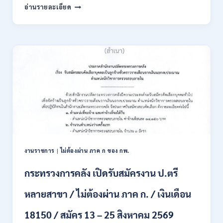
สมัคร
สำนักงาน
อ่านรายละเอียด
ONLINE
ผู้
15
ตรวจ
ก.ค.
การ
–
แผ่น
7
ดิน
ส.ค.
เปิด
2569
รับ
สมัคร
สอบ
แข่งขัน
เพื่อ
บรรจุ
เป็น
พนักงาน
งานราชการ
|
ไม่ต้องผ่าน ภาค ก ของ กพ.
44
อัตรา
กระทรวงการคลัง เปิดรับสมัครงาน ป.ตรี
/
ปวส.
หลายสาขา / ไม่ต้องผ่าน ภาค ก. / เงินเดือน
และ
ป.ตรี
18150 / สมัคร 13 – 25 สิงหาคม 2569
ทุก