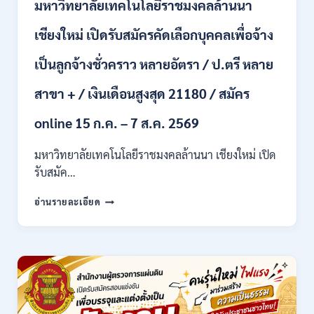
มหาวิทยาลัยเทคโนโลยีราชมงคลล้านนา
ปวท.
ปวส.
ป.ตรี
เชียงใหม่ เปิดรับสมัครคัดเลือกบุคคลเพื่อจ้าง
ทุก
สาขา
เป็นลูกจ้างชั่วคราว หลายอัตรา / ป.ตรี หลาย
/
เงิน
สาขา + / เงินเดือนสูงสุด 21180 / สมัคร
เดือน
21,780
online 15 ก.ค. – 7 ส.ค. 2569
/
ไม่
มหาวิทยาลัยเทคโนโลยีราชมงคลล้านนา เชียงใหม่ เปิด
ต้อง
รับสมัค…
ผ่าน
ภาต
มหาวิทยาลัย
ก
อ่านรายละเอียด
เทคโนโลยี
ของ
ราช
กพ.
มงคล
/
ล้าน
สมัคร
นา
17
เชียงใหม่
–
เปิด
21
รับ
สิงหาคม