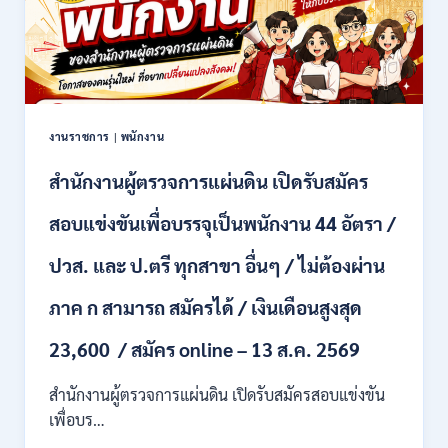
สมัคร
2569
คัด
เลือก
บุคคล
เพื่อ
จ้าง
เป็น
งานราชการ
|
พนักงาน
ลูกจ้าง
ชั่วคราว
สำนักงานผู้ตรวจการแผ่นดิน เปิดรับสมัคร
หลาย
อัตรา
สอบแข่งขันเพื่อบรรจุเป็นพนักงาน 44 อัตรา /
/
ป.ตรี
ปวส. และ ป.ตรี ทุกสาขา อื่นๆ / ไม่ต้องผ่าน
หลาย
สาขา
ภาค ก สามารถ สมัครได้ / เงินเดือนสูงสุด
+
/
23,600 / สมัคร online – 13 ส.ค. 2569
เงิน
เดือน
สำนักงานผู้ตรวจการแผ่นดิน เปิดรับสมัครสอบแข่งขัน
สูงสุด
21180
เพื่อบร…
/