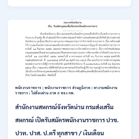
สาธารณสุข
เปิด
รับ
สมัคร
พนักงาน
ราชการ
รูป
แบบ
พิเศษ
111
อัตรา
/
ปวส.
และ
ป.ตรี
พนักงานราชการ
|
พนักงานราชการ ส่วนภูมิภาค
|
หางานพนักงาน
หลาย
ราชการ
|
ไม่ต้องผ่าน ภาค ก ของ กพ.
สาขา
+
สำนักงานสหกรณ์จังหวัดน่าน กรมส่งเสริม
/
เงิน
สหกรณ์ เปิดรับสมัครพนักงานราชการ ปวช.
เดือน
17700
ปวท. ปวส. ป.ตรี ทุกสาขา / เงินเดือน
–