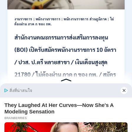
11
อัตรา
/
งานราชการ
|
พนักงานราชการ
|
พนักงานราชการ ส่วนภูมิภาค
|
ไม่
ป.ตรี
ต้องผ่าน ภาค ก ของ กพ.
ทุก
สาขา
สำนักงานคณะกรรมการส่งเสริมการลงทุน
และ
อื่นๆ
(BOI) เปิดรับสมัครพนักงานราชการ 10 อัตรา
ขึ้น
ไป
/ ปวส. ป.ตรี หลายสาขา / เงินเดือนสูงสุด
/
ไม่
21780 / ไม่ต้องผ่าน ภาค ก ของ กพ. / สมัคร
ต้อง
ผ่าน
ภาค
online 3 – 10 สิงหาคม 2569
ก
ของ
สำนักงานคณะกรรมการส่งเสริมการลงทุน (BOI) เปิดรับ
กพ.
สมัครพน…
/
เงิน
สำนักงาน
อ่านรายละเอียด
เดือน
คณะ
18,930
กรรมการ