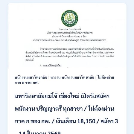
สมัคร
สอบ
แข่งขัน
เพื่อ
บรรจุ
ข้าราชการ
28
อัตรา
/
ปวส.
และ
ป.ตรี
หลาย
พนักงานมหาวิทยาลัย
|
หางาน พนักงานมหาวิทยาลัย
|
ไม่ต้องผ่าน
สาขา
ภาค ก ของ กพ.
/
สมัคร
มหาวิทยาลัยแม่โจ้ เชียงใหม่ เปิดรับสมัคร
ONLINE
24
พนักงาน ปริญญาตรี ทุกสาขา / ไม่ต้องผ่าน
ก.ค.
–
ภาค ก ของ กพ. / เงินเดือน 18,150 / สมัคร 3
19
ส.ค.
– 14 สิงหาคม 2569
2569