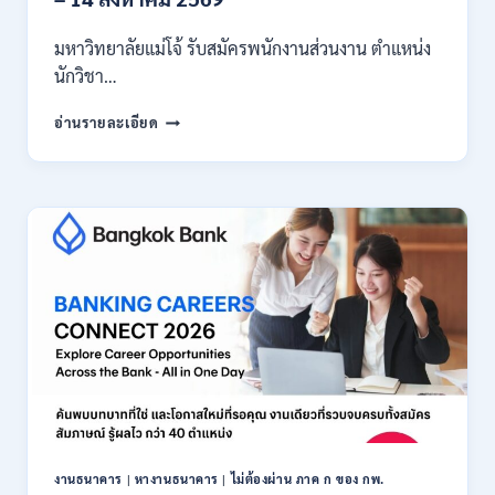
มหาวิทยาลัยแม่โจ้ รับสมัครพนักงานส่วนงาน ตำแหน่ง
นักวิชา…
มหาวิทยาลัย
อ่านรายละเอียด
แม่
โจ้
เชียงใหม่
เปิด
รับ
สมัคร
พนักงาน
ปริญญา
ตรี
ทุก
สาขา
/
ไม่
ต้อง
ผ่าน
ภาค
งานธนาคาร
|
หางานธนาคาร
|
ไม่ต้องผ่าน ภาค ก ของ กพ.
ก