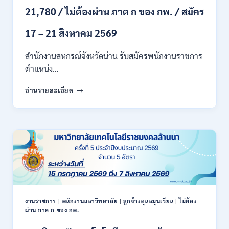
71500
21,780 / ไม่ต้องผ่าน ภาต ก ของ กพ. / สมัคร
/
ไม่
17 – 21 สิงหาคม 2569
ต้อง
ผ่าน
สำนักงานสหกรณ์จังหวัดน่าน รับสมัครพนักงานราชการ
ภาค
ก
ตำแหน่ง…
ของ
สำนักงาน
กพ.
อ่านรายละเอียด
สหกรณ์
/
จังหวัด
สมัคร
น่าน
ONLINE
กรม
17
ส่ง
–
เสริม
28
สหกรณ์
สิงหาคม
เปิด
2569
รับ
สมัคร
พนักงาน
งานราชการ
|
พนักงานมหาวิทยาลัย
|
ลูกจ้างทุนหมุนเวียน
|
ไม่ต้อง
ผ่าน ภาค ก ของ กพ.
ราชการ
ปวช.