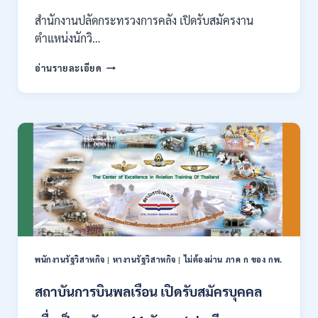
สาขา
อื่นๆ
สำนักงานปลัดกระทรวงการคลัง เปิดรับสมัครงาน
/
ตำแหน่งนักวิ…
ไม่
ต้อง
กระทรวง
อ่านรายละเอียด
ผ่าน
การ
ภาค
คลัง
ก
เปิด
สามารถ
รับ
สมัคร
สมัคร
ได้
งาน
/
ป.ตรี
เงิน
หลาย
เดือน
สาขา
สูงสุด
/
23,600
ไม่
/
ต้อง
สมัคร
ผ่าน
ONLINE
พนักงานรัฐวิสาหกิจ
|
หางานรัฐวิสาหกิจ
|
ไม่ต้องผ่าน ภาค ก ของ กพ.
ภาค
–
ก.
13
สถาบันการบินพลเรือน เปิดรับสมัครบุคคล
/
ส.ค.
เงิน
2569