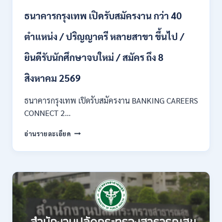
ของ
ธนาคารกรุงเทพ เปิดรับสมัครงาน กว่า 40
กพ.
/
ตำแหน่ง / ปริญญาตรี หลายสาขา ขึ้นไป /
เงิน
เดือน
ยินดีรับนักศึกษาจบใหม่ / สมัคร ถึง 8
18,150
/
สิงหาคม 2569
สมัคร
3
–
ธนาคารกรุงเทพ เปิดรับสมัครงาน BANKING CAREERS
14
CONNECT 2…
สิงหาคม
2569
ธนาคาร
อ่านรายละเอียด
กรุงเทพ
เปิด
รับ
สมัคร
งาน
กว่า
40
ตำแหน่ง
/