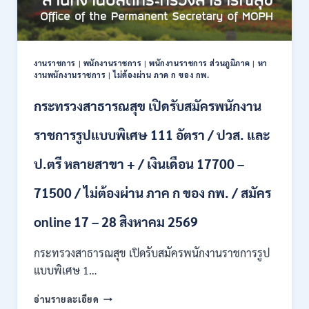
ปริญญา
ตรี
หลาย
สาขา
งานราชการ
|
พนักงานราชการ
|
พนักงานราชการ ส่วนภูมิภาค
|
หา
ขึ้น
งานพนักงานราชการ
|
ไม่ต้องผ่าน ภาค ก ของ กพ.
ไป
/
กระทรวงสาธารณสุข เปิดรับสมัครพนักงาน
ยินดี
รับ
ราชการรูปแบบพิเศษ 111 อัตรา / ปวส. และ
นักศึกษา
จบ
ป.ตรี หลายสาขา + / เงินเดือน 17700 –
ใหม่
/
71500 / ไม่ต้องผ่าน ภาค ก ของ กพ. / สมัคร
สมัคร
ถึง
8
online 17 – 28 สิงหาคม 2569
สิงหาคม
2569
กระทรวงสาธารณสุข เปิดรับสมัครพนักงานราชการรูป
แบบพิเศษ 1…
กระทรวง
อ่านรายละเอียด