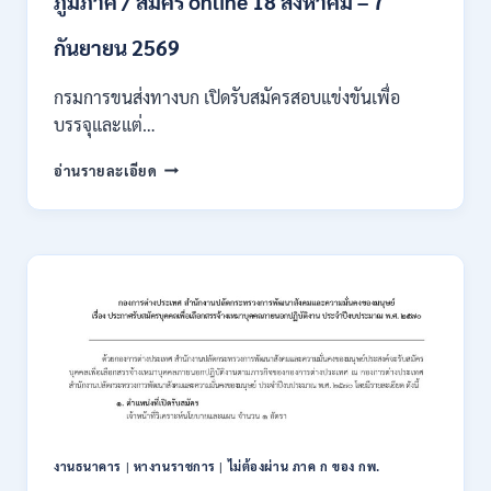
ภูมิภาค / สมัคร online 18 สิงหาคม – 7
/
เงิน
กันยายน 2569
เดือน
18000
กรมการขนส่งทางบก เปิดรับสมัครสอบแข่งขันเพื่อ
/
บรรจุและแต่…
ไม่
ต้อง
กรม
อ่านรายละเอียด
ผ่าน
การ
ภาค
ขนส่ง
ก
ทาง
ของ
บก
กพ.
เปิด
/
รับ
สมัคร
สมัคร
ONLINE
สอบ
3
แข่งขัน
–
เพื่อ
31
บรรจุ
สิงหาคม
และ
2569
แต่ง
งานธนาคาร
|
หางานราชการ
|
ไม่ต้องผ่าน ภาค ก ของ กพ.
ตั้ง