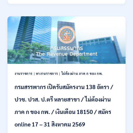
ทหาร
21
บก
สิงหาคม
เปิด
2569
รับ
สมัคร
บุคคล
พลเรือน
เป็น
พนักงาน
ราชการ
66
อัตรา
งานราชการ
|
หางานราชการ
|
ไม่ต้องผ่าน ภาค ก ของ กพ.
/
ชาย
กรมสรรพากร เปิดรับสมัครงาน 138 อัตรา /
และ
หญิง
ปวช. ปวส. ป.ตรี หลายสาขา / ไม่ต้องผ่าน
/
ไม่
ต้อง
ภาค ก ของ กพ. / เงินเดือน 18150 / สมัคร
ผ่าน
ภาค
online 17 – 31 สิงหาคม 2569
ก