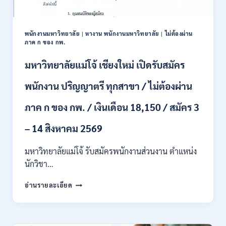
และ
ป.ตรี
หลาย
พนักงานมหาวิทยาลัย
|
หางาน พนักงานมหาวิทยาลัย
|
ไม่ต้องผ่าน
สาขา
ภาค ก ของ กพ.
/
สมัคร
มหาวิทยาลัยแม่โจ้ เชียงใหม่ เปิดรับสมัคร
ONLINE
24
พนักงาน ปริญญาตรี ทุกสาขา / ไม่ต้องผ่าน
ก.ค.
–
ภาค ก ของ กพ. / เงินเดือน 18,150 / สมัคร 3
19
ส.ค.
– 14 สิงหาคม 2569
2569
มหาวิทยาลัยแม่โจ้ รับสมัครพนักงานส่วนงาน ตำแหน่ง
นักวิชา…
มหาวิทยาลัย
อ่านรายละเอียด
แม่
โจ้
เชียงใหม่
เปิด