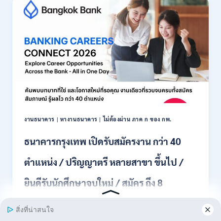
รับ
สมัคร
พนักงาน
ปริญญา
ตรี
ทุก
สาขา
/
ไม่
ต้อง
ผ่าน
ภาค
งานธนาคาร
|
หางานธนาคาร
|
ไม่ต้องผ่าน ภาค ก ของ กพ.
ก
ของ
ธนาคารกรุงเทพ เปิดรับสมัครงาน กว่า 40
กพ.
/
ตำแหน่ง / ปริญญาตรี หลายสาขา ขึ้นไป /
เงิน
เดือน
ยินดีรับนักศึกษาจบใหม่ / สมัคร ถึง 8
18,150
/
สิงหาคม 2569
สมัคร
3