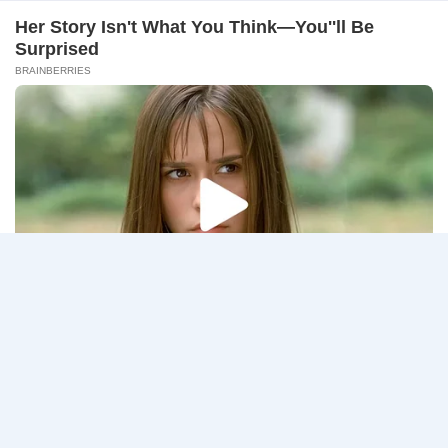
–
ธนาคารกรุงเทพ เปิดรับสมัครงาน BANKING CAREERS
14
CONNECT 2…
สิงหาคม
2569
ธนาคาร
อ่านรายละเอียด
กรุงเทพ
เปิด
รับ
สมัคร
Page
Next
1
2
3
…
5
งาน
กว่า
navigation
Page
40
ตำแหน่ง
/
ปริญญา
ตรี
หลาย
สาขา
ขึ้น
ไป
/
ยินดี
รับ