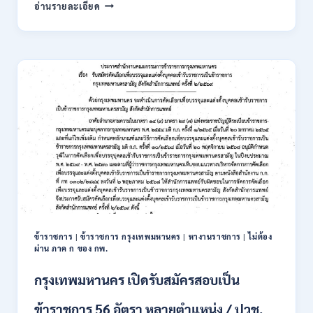
การ
อ่านรายละเอียด
นิคม
อุตสาหกรรม
แห่ง
ประเทศไทย
(กนอ.)
เปิด
รับ
สมัคร
บุคคล
เพื่อ
บรรจุ
เป็น
พนักงาน
รัฐวิสาหกิจ
16
อัตรา
ข้าราชการ
|
ข้าราชการ กรุงเทพมหานคร
|
หางานราชการ
|
ไม่ต้อง
/
ผ่าน ภาค ก ของ กพ.
ป.ตรี
หลา
กรุงเทพมหานคร เปิดรับสมัครสอบเป็น
ส
สาขา
ข้าราชการ 56 อัตรา หลายตำแหน่ง / ปวช.
+