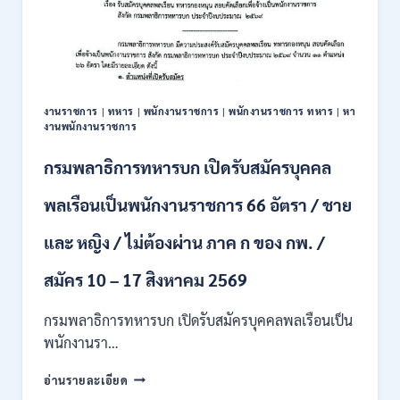
รับ
สมัคร
บุคคล
เพื่อ
ปฏิบัติ
งาน
งานราชการ
|
ทหาร
|
พนักงานราชการ
|
พนักงานราชการ ทหาร
|
หา
ป.ตรี
งานพนักงานราชการ
ทุก
สาขา
กรมพลาธิการทหารบก เปิดรับสมัครบุคคล
/
ไม่
พลเรือนเป็นพนักงานราชการ 66 อัตรา / ชาย
ต้อง
ผ่าน
และ หญิง / ไม่ต้องผ่าน ภาค ก ของ กพ. /
ภาค
ก
ของ
สมัคร 10 – 17 สิงหาคม 2569
กพ.
/
กรมพลาธิการทหารบก เปิดรับสมัครบุคคลพลเรือนเป็น
สมัคร
พนักงานรา…
ทาง
EMAIL
กรม
อ่านรายละเอียด
บัดนี้
พลาธิการ
–