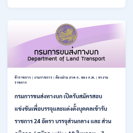
การ
–
ปฏิรูป
21
ที่ดิน
สิงหาคม
เพื่อ
2569
เกษตรกรรม
ส.ป.ก.
เปิด
รับ
สมัคร
บุคคล
เพื่อ
เป็น
พนักงาน
ข้าราชการ
|
งานราชการ
|
ต้องผ่าน ภาค ก. ของ ก.พ.
|
หางาน
กอง
ราชการ
ทุนฯ
หลาย
กรมการขนส่งทางบก เปิดรับสมัครสอบ
อัตรา
/
แข่งขันเพื่อบรรจุและแต่งตั้งบุคคลเข้ารับ
ปวส.
และ
ราชการ 24 อัตรา บรรจุส่วนกลาง และ ส่วน
ป.ตรี
หลาย
สาขา