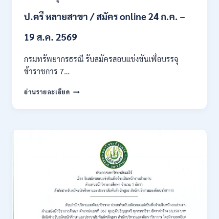
ก
ของ
ป.ตรี หลายสาขา / สมัคร online 24 ก.ค. –
กพ.
/
19 ส.ค. 2569
เงิน
เดือน
กรมทรัพยากรธรณี รับสมัครสอบแข่งขันเพื่อบรรจุ
18150
ข้าราชการ 7…
/
สมัคร
กรม
อ่านรายละเอียด
ONLINE
ทรัพยากรธรณี
17
เปิด
–
รับ
31
สมัคร
สิงหาคม
สอบ
2569
แข่งขัน
เพื่อ
บรรจุ
ข้าราชการ
28
อัตรา
/
ปวส.