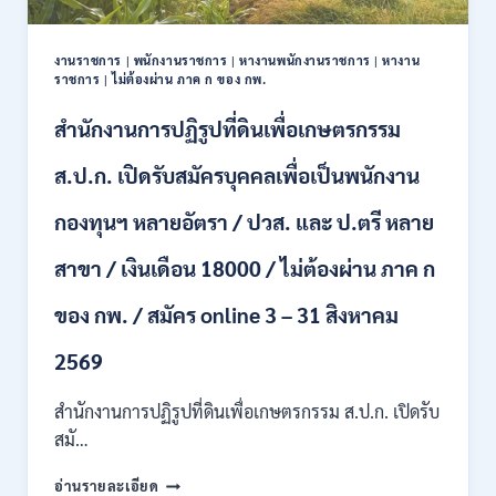
ปวช.
ปวส.
งานราชการ
|
พนักงานราชการ
|
หางานพนักงานราชการ
|
หางาน
ป.ตรี
ราชการ
|
ไม่ต้องผ่าน ภาค ก ของ กพ.
หลาย
สาขา
สำนักงานการปฏิรูปที่ดินเพื่อเกษตรกรรม
/
ไม่
ส.ป.ก. เปิดรับสมัครบุคคลเพื่อเป็นพนักงาน
ต้อง
ผ่าน
กองทุนฯ หลายอัตรา / ปวส. และ ป.ตรี หลาย
ภาค
ก
สาขา / เงินเดือน 18000 / ไม่ต้องผ่าน ภาค ก
ของ
กพ.
/
ของ กพ. / สมัคร online 3 – 31 สิงหาคม
เงิน
เดือน
2569
11380
–
สำนักงานการปฏิรูปที่ดินเพื่อเกษตรกรรม ส.ป.ก. เปิดรับ
28780
สมั…
/
สมัคร
สำนักงาน
อ่านรายละเอียด
10