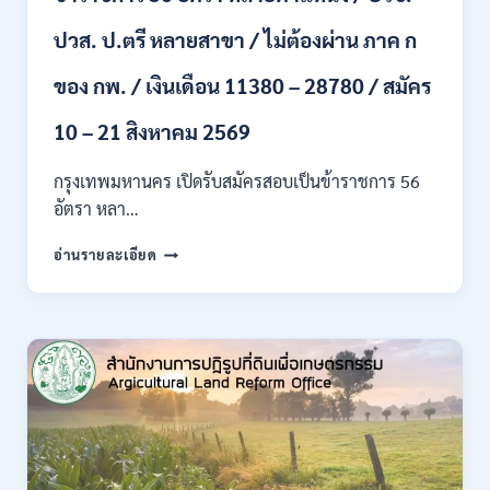
ขึ้น
ปวส. ป.ตรี หลายสาขา / ไม่ต้องผ่าน ภาค ก
ไป
/
ของ กพ. / เงินเดือน 11380 – 28780 / สมัคร
เงิน
เดือน
23,290
10 – 21 สิงหาคม 2569
/
สมัคร
กรุงเทพมหานคร เปิดรับสมัครสอบเป็นข้าราชการ 56
ONLINE
อัตรา หลา…
10
–
กรุงเทพมหานคร
อ่านรายละเอียด
26
เปิด
ส.ค.
รับ
2569
สมัคร
สอบ
เป็น
ข้าราชการ
56
อัตรา
หลาย
ตำแหน่ง
/