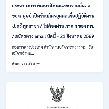
บุคคล
กระทรวงการพัฒนาสังคมและความมั่นคง
เข้า
รับ
ของมนุษย์ เปิดรับสมัครบุคคลเพื่อปฏิบัติงาน
ราชการ
24
อัตรา
ป.ตรี ทุกสาขา / ไม่ต้องผ่าน ภาค ก ของ กพ.
บรรจุ
ส่วน
/ สมัครทาง email บัดนี้ – 21 สิงหาคม 2569
กลาง
และ
กองการต่างประเทศ สำนักงานปลัดกระทรวง พม. รับ
ส่วน
สมัครเจ้าหน…
ภูมิภาค
/
กระทรวง
อ่านรายละเอียด
สมัคร
การ
ONLINE
พัฒนา
18
สังคม
สิงหาคม
และ
–
ความ
7
มั่นคง
กันยายน
ของ
2569
มนุษย์
เปิด