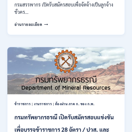
ของ
กรมสรรพากร เปิดรับสมัครสอบเพื่อจัดจ้างเป็นลูกจ้าง
กพ.
ชั่วคร…
/
สมัคร
กรม
อ่านรายละเอียด
10
สรรพากร
–
เปิด
17
รับ
สิงหาคม
สมัคร
2569
งาน
138
อัตรา
/
ปวช.
ปวส.
ป.ตรี
หลาย
สาขา
ข้าราชการ
|
งานราชการ
|
ต้องผ่าน ภาค ก. ของ ก.พ.
/
ไม่
กรมทรัพยากรธรณี เปิดรับสมัครสอบแข่งขัน
ต้อง
ผ่าน
เพื่อบรรจุข้าราชการ 28 อัตรา / ปวส. และ
ภาค