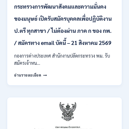
บุคคล
กระทรวงการพัฒนาสังคมและความมั่นคง
เข้า
รับ
ของมนุษย์ เปิดรับสมัครบุคคลเพื่อปฏิบัติงาน
ราชการ
24
อัตรา
ป.ตรี ทุกสาขา / ไม่ต้องผ่าน ภาค ก ของ กพ.
บรรจุ
ส่วน
/ สมัครทาง email บัดนี้ – 21 สิงหาคม 2569
กลาง
และ
กองการต่างประเทศ สำนักงานปลัดกระทรวง พม. รับ
ส่วน
สมัครเจ้าหน…
ภูมิภาค
/
กระทรวง
อ่านรายละเอียด
สมัคร
การ
ONLINE
พัฒนา
18
สังคม
สิงหาคม
และ
–
ความ
7
มั่นคง
กันยายน
ของ
2569
มนุษย์
เปิด