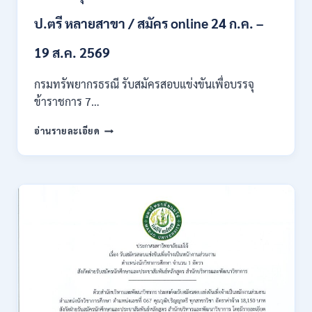
ก
ของ
ป.ตรี หลายสาขา / สมัคร online 24 ก.ค. –
กพ.
/
19 ส.ค. 2569
เงิน
เดือน
กรมทรัพยากรธรณี รับสมัครสอบแข่งขันเพื่อบรรจุ
18150
ข้าราชการ 7…
/
สมัคร
กรม
อ่านรายละเอียด
ONLINE
ทรัพยากรธรณี
17
เปิด
–
รับ
31
สมัคร
สิงหาคม
สอบ
2569
แข่งขัน
เพื่อ
บรรจุ
ข้าราชการ
28
อัตรา
/
ปวส.