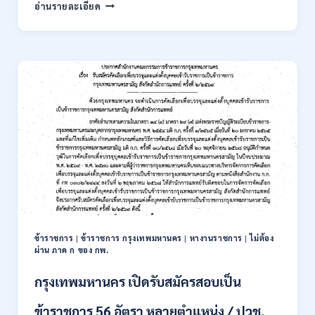
การ
อ่านรายละเอียด
นิคม
อุตสาหกรรม
แห่ง
ประเทศไทย
(กนอ.)
เปิด
รับ
สมัคร
บุคคล
เพื่อ
บรรจุ
เป็น
พนักงาน
รัฐวิสาหกิจ
16
อัตรา
ข้าราชการ
|
ข้าราชการ กรุงเทพมหานคร
|
หางานราชการ
|
ไม่ต้อง
/
ผ่าน ภาค ก ของ กพ.
ป.ตรี
หลา
กรุงเทพมหานคร เปิดรับสมัครสอบเป็น
ส
สาขา
ข้าราชการ 56 อัตรา หลายตำแหน่ง / ปวช.
+