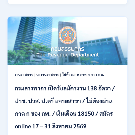
ทหาร
21
บก
สิงหาคม
เปิด
2569
รับ
สมัคร
บุคคล
พลเรือน
เป็น
พนักงาน
ราชการ
66
อัตรา
งานราชการ
|
หางานราชการ
|
ไม่ต้องผ่าน ภาค ก ของ กพ.
/
ชาย
กรมสรรพากร เปิดรับสมัครงาน 138 อัตรา /
และ
หญิง
ปวช. ปวส. ป.ตรี หลายสาขา / ไม่ต้องผ่าน
/
ไม่
ต้อง
ภาค ก ของ กพ. / เงินเดือน 18150 / สมัคร
ผ่าน
ภาค
online 17 – 31 สิงหาคม 2569
ก