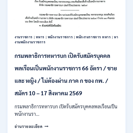
รับ
สมัคร
บุคคล
เพื่อ
ปฏิบัติ
งาน
งานราชการ
|
ทหาร
|
พนักงานราชการ
|
พนักงานราชการ ทหาร
|
หา
ป.ตรี
งานพนักงานราชการ
ทุก
สาขา
กรมพลาธิการทหารบก เปิดรับสมัครบุคคล
/
ไม่
พลเรือนเป็นพนักงานราชการ 66 อัตรา / ชาย
ต้อง
ผ่าน
และ หญิง / ไม่ต้องผ่าน ภาค ก ของ กพ. /
ภาค
ก
ของ
สมัคร 10 – 17 สิงหาคม 2569
กพ.
/
กรมพลาธิการทหารบก เปิดรับสมัครบุคคลพลเรือนเป็น
สมัคร
พนักงานรา…
ทาง
EMAIL
กรม
อ่านรายละเอียด
บัดนี้
พลาธิการ
–