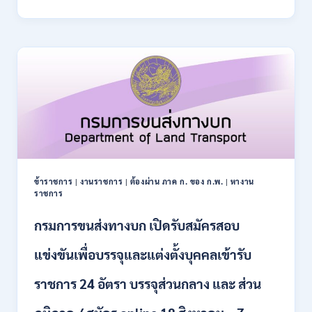
การ
–
ปฏิรูป
21
ที่ดิน
สิงหาคม
เพื่อ
2569
เกษตรกรรม
ส.ป.ก.
เปิด
รับ
สมัคร
บุคคล
เพื่อ
เป็น
พนักงาน
ข้าราชการ
|
งานราชการ
|
ต้องผ่าน ภาค ก. ของ ก.พ.
|
หางาน
กอง
ราชการ
ทุนฯ
หลาย
กรมการขนส่งทางบก เปิดรับสมัครสอบ
อัตรา
/
แข่งขันเพื่อบรรจุและแต่งตั้งบุคคลเข้ารับ
ปวส.
และ
ราชการ 24 อัตรา บรรจุส่วนกลาง และ ส่วน
ป.ตรี
หลาย
สาขา