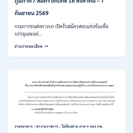
ภูมิภาค / สมัคร online 18 สิงหาคม – 7
/
เงิน
กันยายน 2569
เดือน
18000
กรมการขนส่งทางบก เปิดรับสมัครสอบแข่งขันเพื่อ
/
บรรจุและแต่…
ไม่
ต้อง
กรม
อ่านรายละเอียด
ผ่าน
การ
ภาค
ขนส่ง
ก
ทาง
ของ
บก
กพ.
เปิด
/
รับ
สมัคร
สมัคร
ONLINE
สอบ
3
แข่งขัน
–
เพื่อ
31
บรรจุ
สิงหาคม
และ
2569
แต่ง
งานธนาคาร
|
หางานราชการ
|
ไม่ต้องผ่าน ภาค ก ของ กพ.
ตั้ง