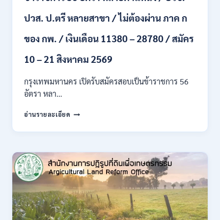
ขึ้น
ปวส. ป.ตรี หลายสาขา / ไม่ต้องผ่าน ภาค ก
ไป
/
ของ กพ. / เงินเดือน 11380 – 28780 / สมัคร
เงิน
เดือน
23,290
10 – 21 สิงหาคม 2569
/
สมัคร
กรุงเทพมหานคร เปิดรับสมัครสอบเป็นข้าราชการ 56
ONLINE
อัตรา หลา…
10
–
กรุงเทพมหานคร
อ่านรายละเอียด
26
เปิด
ส.ค.
รับ
2569
สมัคร
สอบ
เป็น
ข้าราชการ
56
อัตรา
หลาย
ตำแหน่ง
/