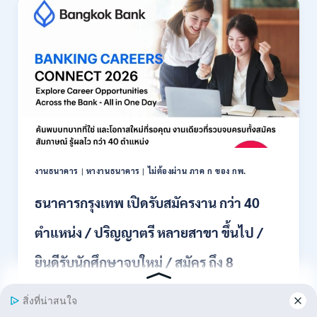
รับ
สมัคร
พนักงาน
ปริญญา
ตรี
ทุก
สาขา
/
ไม่
ต้อง
ผ่าน
ภาค
งานธนาคาร
|
หางานธนาคาร
|
ไม่ต้องผ่าน ภาค ก ของ กพ.
ก
ของ
ธนาคารกรุงเทพ เปิดรับสมัครงาน กว่า 40
กพ.
/
ตำแหน่ง / ปริญญาตรี หลายสาขา ขึ้นไป /
เงิน
เดือน
ยินดีรับนักศึกษาจบใหม่ / สมัคร ถึง 8
18,150
/
สิงหาคม 2569
สมัคร
3