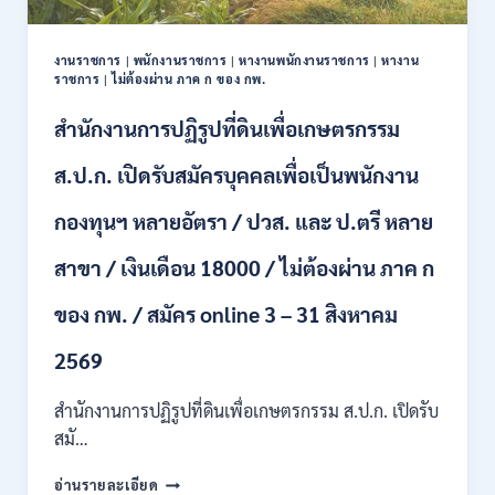
ปวช.
ปวส.
งานราชการ
|
พนักงานราชการ
|
หางานพนักงานราชการ
|
หางาน
ป.ตรี
ราชการ
|
ไม่ต้องผ่าน ภาค ก ของ กพ.
หลาย
สาขา
สำนักงานการปฏิรูปที่ดินเพื่อเกษตรกรรม
/
ไม่
ส.ป.ก. เปิดรับสมัครบุคคลเพื่อเป็นพนักงาน
ต้อง
ผ่าน
กองทุนฯ หลายอัตรา / ปวส. และ ป.ตรี หลาย
ภาค
ก
สาขา / เงินเดือน 18000 / ไม่ต้องผ่าน ภาค ก
ของ
กพ.
/
ของ กพ. / สมัคร online 3 – 31 สิงหาคม
เงิน
เดือน
2569
11380
–
สำนักงานการปฏิรูปที่ดินเพื่อเกษตรกรรม ส.ป.ก. เปิดรับ
28780
สมั…
/
สมัคร
สำนักงาน
อ่านรายละเอียด
10