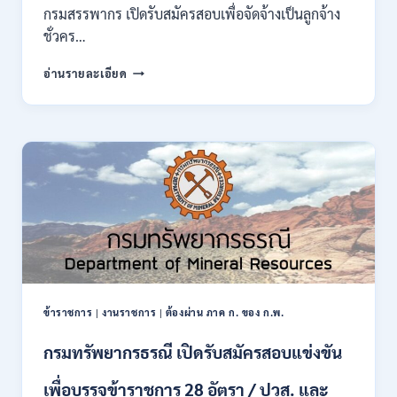
ของ
กรมสรรพากร เปิดรับสมัครสอบเพื่อจัดจ้างเป็นลูกจ้าง
กพ.
ชั่วคร…
/
สมัคร
กรม
อ่านรายละเอียด
10
สรรพากร
–
เปิด
17
รับ
สิงหาคม
สมัคร
2569
งาน
138
อัตรา
/
ปวช.
ปวส.
ป.ตรี
หลาย
สาขา
ข้าราชการ
|
งานราชการ
|
ต้องผ่าน ภาค ก. ของ ก.พ.
/
ไม่
กรมทรัพยากรธรณี เปิดรับสมัครสอบแข่งขัน
ต้อง
ผ่าน
เพื่อบรรจุข้าราชการ 28 อัตรา / ปวส. และ
ภาค