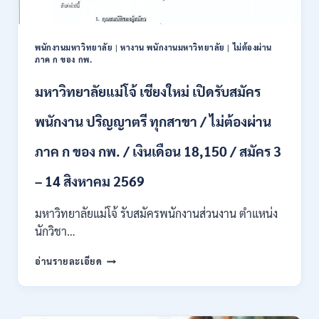
และ
ป.ตรี
หลาย
พนักงานมหาวิทยาลัย
|
หางาน พนักงานมหาวิทยาลัย
|
ไม่ต้องผ่าน
สาขา
ภาค ก ของ กพ.
/
สมัคร
มหาวิทยาลัยแม่โจ้ เชียงใหม่ เปิดรับสมัคร
ONLINE
24
พนักงาน ปริญญาตรี ทุกสาขา / ไม่ต้องผ่าน
ก.ค.
–
ภาค ก ของ กพ. / เงินเดือน 18,150 / สมัคร 3
19
ส.ค.
– 14 สิงหาคม 2569
2569
มหาวิทยาลัยแม่โจ้ รับสมัครพนักงานส่วนงาน ตำแหน่ง
นักวิชา…
มหาวิทยาลัย
อ่านรายละเอียด
แม่
โจ้
เชียงใหม่
เปิด