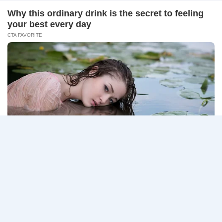
–
ธนาคารกรุงเทพ เปิดรับสมัครงาน BANKING CAREERS
14
CONNECT 2…
สิงหาคม
2569
ธนาคาร
อ่านรายละเอียด
กรุงเทพ
เปิด
รับ
สมัคร
Page
Next
1
2
3
…
5
งาน
กว่า
navigation
Page
40
ตำแหน่ง
/
ปริญญา
ตรี
หลาย
สาขา
ขึ้น
ไป
/
ยินดี
รับ