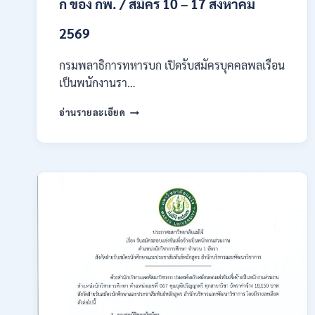
ก ของ กพ. / สมัคร 10 – 17 สิงหาคม
2569
กรมพลาธิการทหารบก เปิดรับสมัครบุคคลพลเรือน
เป็นพนักงานรา…
กรม
อ่านรายละเอียด
พลาธิการ
ทหาร
บก
เปิด
รับ
สมัคร
บุคคล
พลเรือน
เป็น
พนักงาน
ราชการ
66
อัตรา
/