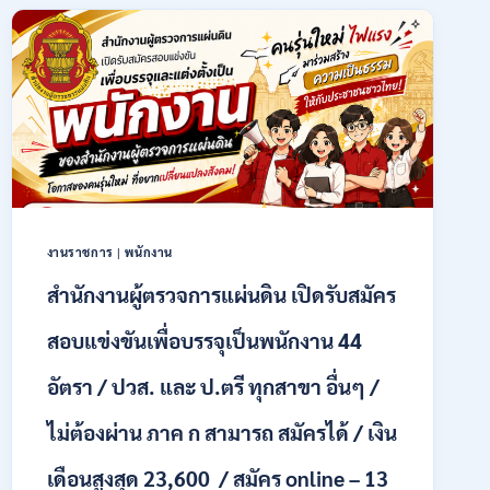
พนักงาน
ราชการ
รูป
แบบ
พิเศษ
111
อัตรา
/
ปวส.
และ
ป.ตรี
งานราชการ
|
พนักงาน
หลาย
สาขา
สำนักงานผู้ตรวจการแผ่นดิน เปิดรับสมัคร
+
/
สอบแข่งขันเพื่อบรรจุเป็นพนักงาน 44
เงิน
เดือน
อัตรา / ปวส. และ ป.ตรี ทุกสาขา อื่นๆ /
17700
–
ไม่ต้องผ่าน ภาค ก สามารถ สมัครได้ / เงิน
71500
/
เดือนสูงสุด 23,600 / สมัคร online – 13
ไม่