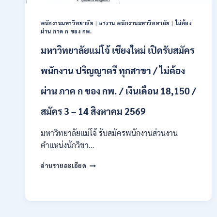
ชาย
และ
หญิง
พนักงานมหาวิทยาลัย
|
หางาน พนักงานมหาวิทยาลัย
|
ไม่ต้อง
ผ่าน ภาค ก ของ กพ.
/
ไม่
มหาวิทยาลัยแม่โจ้ เชียงใหม่ เปิดรับสมัคร
ต้อง
ผ่าน
พนักงาน ปริญญาตรี ทุกสาขา / ไม่ต้อง
ภาค
ก
ผ่าน ภาค ก ของ กพ. / เงินเดือน 18,150 /
ของ
กพ.
สมัคร 3 – 14 สิงหาคม 2569
/
สมัคร
10
มหาวิทยาลัยแม่โจ้ รับสมัครพนักงานส่วนงาน
–
ตำแหน่งนักวิชา…
17
สิงหาคม
มหาวิทยาลัย
อ่านรายละเอียด
2569
แม่
โจ้
เชียงใหม่
เปิด
รับ