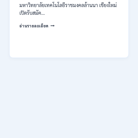
มหาวิทยาลัยเทคโนโลยีราชมงคลล้านนา เชียงใหม่
เปิดรับสมัค…
มหาวิทยาลัย
อ่านรายละเอียด
เทคโนโลยี
ราช
มงคล
ล้าน
นา
เชียงใหม่
เปิด
รับ
สมัคร
คัด
เลือก
บุคคล
เพื่อ
จ้าง
เป็น
ลูกจ้าง
ชั่วคราว
หลาย