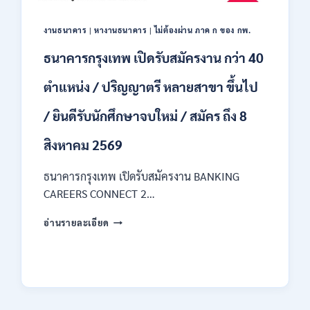
ของ
กพ.
งานธนาคาร
|
หางานธนาคาร
|
ไม่ต้องผ่าน ภาค ก ของ กพ.
/
เงิน
ธนาคารกรุงเทพ เปิดรับสมัครงาน กว่า 40
เดือน
18150
ตำแหน่ง / ปริญญาตรี หลายสาขา ขึ้นไป
/
สมัคร
/ ยินดีรับนักศึกษาจบใหม่ / สมัคร ถึง 8
ONLINE
17
สิงหาคม 2569
–
31
สิงหาคม
ธนาคารกรุงเทพ เปิดรับสมัครงาน BANKING
2569
CAREERS CONNECT 2…
ธนาคาร
อ่านรายละเอียด
กรุงเทพ
เปิด
รับ
สมัคร
งาน
กว่า