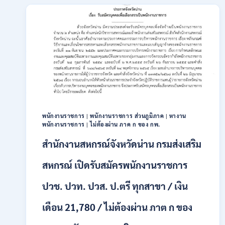
สมัคร
พนักงาน
ปริญญา
ตรี
ทุก
สาขา
/
ไม่
ต้อง
ผ่าน
ภาค
ก
พนักงานราชการ
|
พนักงานราชการ ส่วนภูมิภาค
|
หางาน
พนักงานราชการ
|
ไม่ต้องผ่าน ภาค ก ของ กพ.
ของ
กพ.
สำนักงานสหกรณ์จังหวัดน่าน กรมส่งเสริม
/
เงิน
สหกรณ์ เปิดรับสมัครพนักงานราชการ
เดือน
18,150
ปวช. ปวท. ปวส. ป.ตรี ทุกสาขา / เงิน
/
สมัคร
3
เดือน 21,780 / ไม่ต้องผ่าน ภาต ก ของ
–