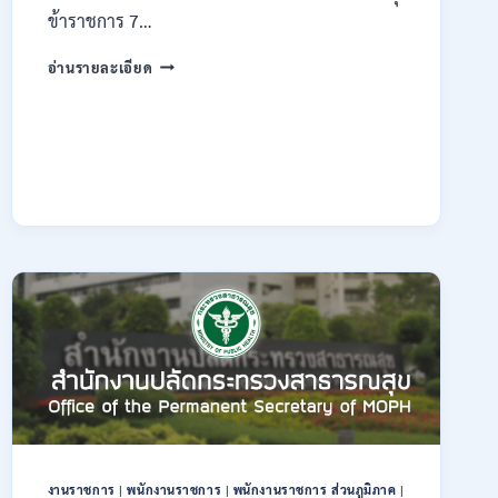
ข้าราชการ 7…
กรม
อ่านรายละเอียด
ทรัพยากรธรณี
เปิด
รับ
สมัคร
สอบ
แข่งขัน
เพื่อ
บรรจุ
ข้าราชการ
28
อัตรา
/
ปวส.
และ
ป.ตรี
หลาย
สาขา
/
สมัคร
งานราชการ
|
พนักงานราชการ
|
พนักงานราชการ ส่วนภูมิภาค
|