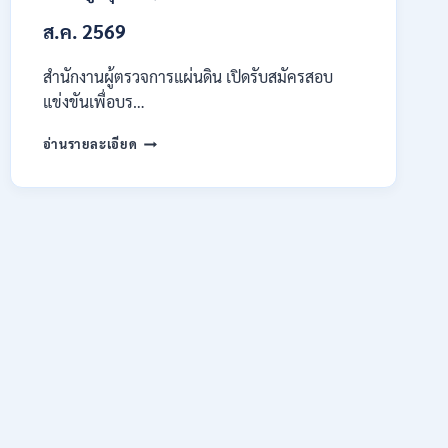
ต้อง
ส.ค. 2569
ผ่าน
ภาค
ก
สำนักงานผู้ตรวจการแผ่นดิน เปิดรับสมัครสอบ
ของ
แข่งขันเพื่อบร…
กพ.
/
สำนักงาน
อ่านรายละเอียด
สมัคร
ผู้
ONLINE
ตรวจ
17
การ
–
แผ่น
28
ดิน
สิงหาคม
เปิด
2569
รับ
สมัคร
สอบ
แข่งขัน
เพื่อ
บรรจุ
เป็น
พนักงาน
44