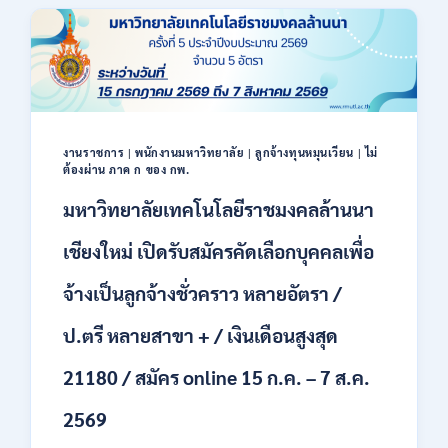
40
ตำแหน่ง
/
ปริญญา
ตรี
หลาย
สาขา
ขึ้น
งานราชการ
|
พนักงานมหาวิทยาลัย
|
ลูกจ้างทุนหมุนเวียน
|
ไม่
ไป
ต้องผ่าน ภาค ก ของ กพ.
/
มหาวิทยาลัยเทคโนโลยีราชมงคลล้านนา
ยินดี
รับ
เชียงใหม่ เปิดรับสมัครคัดเลือกบุคคลเพื่อ
นักศึกษา
จบ
ใหม่
จ้างเป็นลูกจ้างชั่วคราว หลายอัตรา /
/
สมัคร
ป.ตรี หลายสาขา + / เงินเดือนสูงสุด
ถึง
8
21180 / สมัคร online 15 ก.ค. – 7 ส.ค.
สิงหาคม
2569
2569