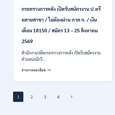
ทุก
สาขา
กระทรวงการคลัง เปิดรับสมัครงาน ป.ตรี
/
เงิน
หลายสาขา / ไม่ต้องผ่าน ภาค ก. / เงิน
เดือน
21,780
เดือน 18150 / สมัคร 13 – 25 สิงหาคม
/
ไม่
2569
ต้อง
ผ่าน
สำนักงานปลัดกระทรวงการคลัง เปิดรับสมัครงาน
ภาต
ก
ตำแหน่งนักวิ…
ของ
กพ.
กระทรวง
อ่านรายละเอียด
/
การ
สมัคร
คลัง
17
เปิด
–
รับ
21
Page
สมัคร
Next
1
2
3
4
สิงหาคม
งาน
2569
ป.ตรี
navigation
Page
หลาย
สาขา