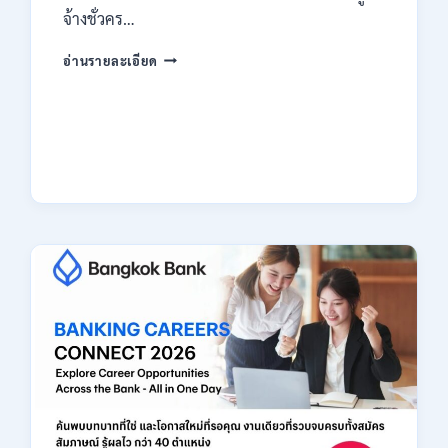
จ้างชั่วคร…
กรม
อ่านรายละเอียด
สรรพากร
เปิด
รับ
สมัคร
งาน
138
อัตรา
/
ปวช.
ปวส.
ป.ตรี
หลาย
สาขา
/
ไม่
ต้อง
ผ่าน
ภาค
ก