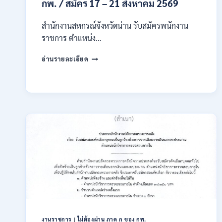
14
กพ. / สมัคร 17 – 21 สิงหาคม 2569
สิงหาคม
2569
สำนักงานสหกรณ์จังหวัดน่าน รับสมัครพนักงาน
ราชการ ตำแหน่ง…
สำนักงาน
อ่านรายละเอียด
สหกรณ์
จังหวัด
น่าน
กรม
ส่ง
เสริม
สหกรณ์
เปิด
รับ
สมัคร
พนักงาน
ราชการ
ปวช.
ปวท.
ปวส.
ป.ตรี
งานราชการ
|
ไม่ต้องผ่าน ภาค ก ของ กพ.