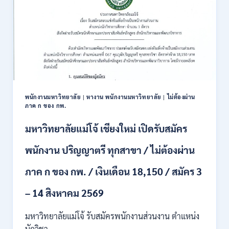
บรรจุ
ข้าราชการ
28
อัตรา
/
ปวส.
และ
ป.ตรี
หลาย
พนักงานมหาวิทยาลัย
|
หางาน พนักงานมหาวิทยาลัย
|
ไม่ต้องผ่าน
สาขา
ภาค ก ของ กพ.
/
สมัคร
มหาวิทยาลัยแม่โจ้ เชียงใหม่ เปิดรับสมัคร
ONLINE
24
พนักงาน ปริญญาตรี ทุกสาขา / ไม่ต้องผ่าน
ก.ค.
–
ภาค ก ของ กพ. / เงินเดือน 18,150 / สมัคร 3
19
ส.ค.
– 14 สิงหาคม 2569
2569
มหาวิทยาลัยแม่โจ้ รับสมัครพนักงานส่วนงาน ตำแหน่ง
นักวิชา…