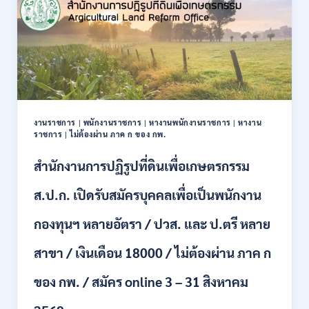
เป็น
ข้าราชการ
56
อัตรา
หลาย
ตำแหน่ง
/
ปวช.
ปวส.
งานราชการ
|
พนักงานราชการ
|
หางานพนักงานราชการ
|
หางาน
ป.ตรี
ราชการ
|
ไม่ต้องผ่าน ภาค ก ของ กพ.
หลาย
สาขา
สำนักงานการปฏิรูปที่ดินเพื่อเกษตรกรรม
/
ไม่
ส.ป.ก. เปิดรับสมัครบุคคลเพื่อเป็นพนักงาน
ต้อง
ผ่าน
กองทุนฯ หลายอัตรา / ปวส. และ ป.ตรี หลาย
ภาค
ก
สาขา / เงินเดือน 18000 / ไม่ต้องผ่าน ภาค ก
ของ
กพ.
/
ของ กพ. / สมัคร online 3 – 31 สิงหาคม
เงิน
เดือน