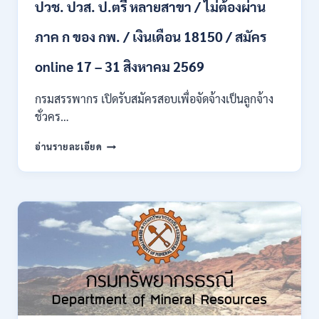
ปวช. ปวส. ป.ตรี หลายสาขา / ไม่ต้องผ่าน
/
ไม่
ต้อง
ภาค ก ของ กพ. / เงินเดือน 18150 / สมัคร
ผ่าน
ภาค
online 17 – 31 สิงหาคม 2569
ก
ของ
กรมสรรพากร เปิดรับสมัครสอบเพื่อจัดจ้างเป็นลูกจ้าง
กพ.
ชั่วคร…
/
สมัคร
กรม
อ่านรายละเอียด
10
สรรพากร
–
เปิด
17
รับ
สิงหาคม
สมัคร
2569
งาน
138
อัตรา
/
ปวช.
ปวส.
ป.ตรี
หลาย