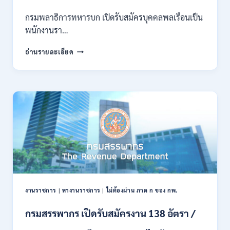
กพ.
/
กรมพลาธิการทหารบก เปิดรับสมัครบุคคลพลเรือนเป็น
สมัคร
พนักงานรา…
ทาง
EMAIL
กรม
อ่านรายละเอียด
บัดนี้
พลาธิการ
–
ทหาร
21
บก
สิงหาคม
เปิด
2569
รับ
สมัคร
บุคคล
พลเรือน
เป็น
พนักงาน
ราชการ
66
อัตรา
งานราชการ
|
หางานราชการ
|
ไม่ต้องผ่าน ภาค ก ของ กพ.
/
ชาย
กรมสรรพากร เปิดรับสมัครงาน 138 อัตรา /
และ
หญิง