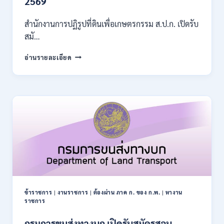
2569
11380
–
สำนักงานการปฏิรูปที่ดินเพื่อเกษตรกรรม ส.ป.ก. เปิดรับ
28780
สมั…
/
สมัคร
สำนักงาน
อ่านรายละเอียด
10
การ
–
ปฏิรูป
21
ที่ดิน
สิงหาคม
เพื่อ
2569
เกษตรกรรม
ส.ป.ก.
เปิด
รับ
สมัคร
บุคคล
เพื่อ
เป็น
พนักงาน
ข้าราชการ
|
งานราชการ
|
ต้องผ่าน ภาค ก. ของ ก.พ.
|
หางาน
กอง
ราชการ
ทุนฯ
หลาย
กรมการขนส่งทางบก เปิดรับสมัครสอบ