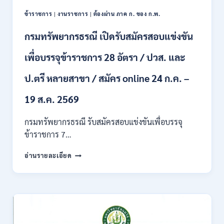
สาขา
ข้าราชการ
|
งานราชการ
|
ต้องผ่าน ภาค ก. ของ ก.พ.
/
ไม่
กรมทรัพยากรธรณี เปิดรับสมัครสอบแข่งขัน
ต้อง
ผ่าน
เพื่อบรรจุข้าราชการ 28 อัตรา / ปวส. และ
ภาค
ก
ของ
ป.ตรี หลายสาขา / สมัคร online 24 ก.ค. –
กพ.
/
19 ส.ค. 2569
เงิน
เดือน
กรมทรัพยากรธรณี รับสมัครสอบแข่งขันเพื่อบรรจุ
18150
ข้าราชการ 7…
/
สมัคร
กรม
อ่านรายละเอียด
ONLINE
ทรัพยากรธรณี
17
เปิด
–
รับ
31
สมัคร
สิงหาคม
สอบ
2569
แข่งขัน
เพื่อ