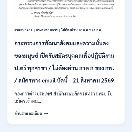
แข่งขัน
–
เพื่อ
31
บรรจุ
สิงหาคม
และ
2569
แต่ง
งานธนาคาร
|
หางานราชการ
|
ไม่ต้องผ่าน ภาค ก ของ กพ.
ตั้ง
บุคคล
กระทรวงการพัฒนาสังคมและความมั่นคง
เข้า
รับ
ของมนุษย์ เปิดรับสมัครบุคคลเพื่อปฏิบัติงาน
ราชการ
24
อัตรา
ป.ตรี ทุกสาขา / ไม่ต้องผ่าน ภาค ก ของ กพ.
บรรจุ
ส่วน
/ สมัครทาง email บัดนี้ – 21 สิงหาคม 2569
กลาง
และ
กองการต่างประเทศ สำนักงานปลัดกระทรวง พม. รับ
ส่วน
สมัครเจ้าหน…
ภูมิภาค
/
กระทรวง
อ่านรายละเอียด
สมัคร
การ
ONLINE
พัฒนา
18
สังคม
สิงหาคม