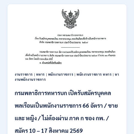
และ
–
ความ
7
มั่นคง
กันยายน
ของ
2569
มนุษย์
เปิด
รับ
สมัคร
บุคคล
เพื่อ
ปฏิบัติ
งาน
งานราชการ
|
ทหาร
|
พนักงานราชการ
|
พนักงานราชการ ทหาร
|
หา
ป.ตรี
งานพนักงานราชการ
ทุก
สาขา
กรมพลาธิการทหารบก เปิดรับสมัครบุคคล
/
ไม่
พลเรือนเป็นพนักงานราชการ 66 อัตรา / ชาย
ต้อง
ผ่าน
และ หญิง / ไม่ต้องผ่าน ภาค ก ของ กพ. /
ภาค
ก
ของ
สมัคร 10 – 17 สิงหาคม 2569