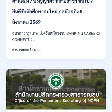
ตำแหน่ง / ปริญญาตรี หลายสาขา ขึ้นไป /
เงิน
เดือน
ยินดีรับนักศึกษาจบใหม่ / สมัคร ถึง 8
18,150
/
สิงหาคม 2569
สมัคร
3
–
ธนาคารกรุงเทพ เปิดรับสมัครงาน BANKING CAREERS
14
CONNECT 2…
สิงหาคม
2569
ธนาคาร
อ่านรายละเอียด
กรุงเทพ
เปิด
รับ
สมัคร
งาน
กว่า
40
ตำแหน่ง
/
ปริญญา
ตรี
หลาย