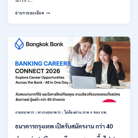
มหาวิทยาลัย
อ่านรายละเอียด
แม่
โจ้
เชียงใหม่
เปิด
รับ
สมัคร
พนักงาน
ปริญญา
ตรี
ทุก
สาขา
/
ไม่
ต้อง
ผ่าน
ภาค
งานธนาคาร
|
หางานธนาคาร
|
ไม่ต้องผ่าน ภาค ก ของ กพ.
ก
ของ
ธนาคารกรุงเทพ เปิดรับสมัครงาน กว่า 40
กพ.
/