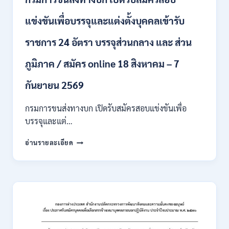
อัตรา
/
แข่งขันเพื่อบรรจุและแต่งตั้งบุคคลเข้ารับ
ปวส.
และ
ราชการ 24 อัตรา บรรจุส่วนกลาง และ ส่วน
ป.ตรี
หลาย
ภูมิภาค / สมัคร online 18 สิงหาคม – 7
สาขา
/
เงิน
กันยายน 2569
เดือน
18000
กรมการขนส่งทางบก เปิดรับสมัครสอบแข่งขันเพื่อ
/
บรรจุและแต่…
ไม่
ต้อง
กรม
อ่านรายละเอียด
ผ่าน
การ
ภาค
ขนส่ง
ก
ทาง
ของ
บก
กพ.
เปิด
/
รับ
สมัคร
สมัคร
ONLINE
สอบ
3