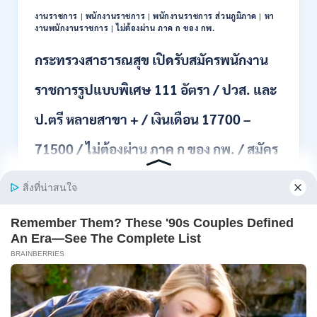
สาขา
งานราชการ
|
พนักงานราชการ
|
พนักงานราชการ ส่วนภูมิภาค
|
หา
ขึ้น
งานพนักงานราชการ
|
ไม่ต้องผ่าน ภาค ก ของ กพ.
ไป
/
กระทรวงสาธารณสุข เปิดรับสมัครพนักงาน
ยินดี
รับ
ราชการรูปแบบพิเศษ 111 อัตรา / ปวส. และ
นักศึกษา
จบ
ป.ตรี หลายสาขา + / เงินเดือน 17700 –
ใหม่
/
71500 / ไม่ต้องผ่าน ภาค ก ของ กพ. / สมัคร
สมัคร
ถึง
8
online 17 – 28 สิงหาคม 2569
สิงหาคม
2569
กระทรวงสาธารณสุข เปิดรับสมัครพนักงานราชการรูป
แบบพิเศษ 1…
กระทรวง
อ่านรายละเอียด
สาธารณสุข
เปิด
รับ
สมัคร