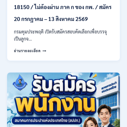
ทุก
18150 / ไม่ต้องผ่าน ภาค ก ของ กพ. / สมัคร
สาขา
และ
20 กรกฎาคม – 13 สิงหาคม 2569
อื่นๆ
/
กรมคุมประพฤติ เปิดรับสมัครสอบคัดเลือกเพื่อบรรจุ
ไม่
เป็นลูกจ…
ต้อง
ผ่าน
กรม
ภาค
อ่านรายละเอียด
คุม
ก
ประพฤติ
ของ
เปิด
กพ.
รับ
/
สมัค
เงิน
รบ
เดือน
งาน
21780
ปวช.
/
ปวส.
สมัคร
และ
ONLINE
ป.ตรี
13
หลาย
กรกฎาคม
สาขา
–