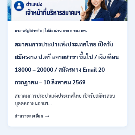
/
6
เงิน
สิงหาคม
เดือน
2569
18150
/
หางานรัฐวิสาหกิจ
|
ไม่ต้องผ่าน ภาค ก ของ กพ.
ไม่
ต้อง
สมาคมการประปาแห่งประเทศไทย เปิดรับ
ผ่าน
ภาค
สมัครงาน ป.ตรี หลายสาขา ขึ้นไป / เงินเดือน
ก
ของ
กพ.
18000 – 20000 / สมัครทาง Email 20
/
สมัคร
กรกฎาคม – 10 สิงหาคม 2569
20
กรกฎาคม
สมาคมการประปาแห่งประเทศไทย เปิดรับสมัครสอบ
–
บุคคลภายนอกเพ…
13
สิงหาคม
สมาคม
อ่านรายละเอียด
2569
การ
ประปา
แห่ง