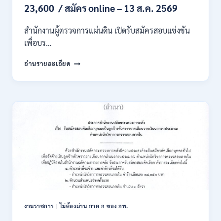
/
23,600 / สมัคร online – 13 ส.ค. 2569
เงิน
เดือน
สำนักงานผู้ตรวจการแผ่นดิน เปิดรับสมัครสอบแข่งขัน
สูงสุด
21180
เพื่อบร…
/
สมัคร
สำนักงาน
อ่านรายละเอียด
ONLINE
ผู้
15
ตรวจ
ก.ค.
การ
–
แผ่น
7
ดิน
ส.ค.
เปิด
2569
รับ
สมัคร
สอบ
แข่งขัน
เพื่อ
บรรจุ
เป็น
พนักงาน
งานราชการ
|
ไม่ต้องผ่าน ภาค ก ของ กพ.
44
อัตรา