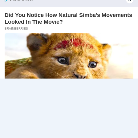
–
10
ศาลปกครอง เปิดรับสมัครสอบแข่งขันเพื่อบรรจุเข้ารับ
สิงหาคม
ราชการ…
2569
ศาล
อ่านรายละเอียด
ปกครอง
เปิด
รับ
สมัคร
Page
Next
1
2
3
สอบ
แข่งขัน
navigation
Page
เพื่อ
บรรจุ
เข้า
รับ
ราชการ
72
อัตรา
/
ป.ตรี
หลาย
สาขา