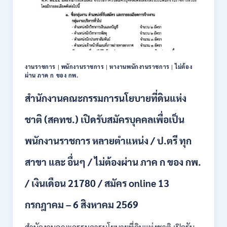
เพื่อ
เป็น
พนักงาน
หลาย
อัตรา
/
งานราชการ
|
พนักงานราชการ
|
หางานพนักงานราชการ
|
ไม่ต้อง
ป.ตรี
ผ่าน ภาค ก ของ กพ.
ทุก
สาขา
สำนักงานคณะกรรมการนโยบายที่ดินแห่ง
/
เงิน
ชาติ (สคทช.) เปิดรับสมัครบุคคลเพื่อเป็น
เดือน
18,150
พนักงานราชการ หลายตำแหน่ง / ป.ตรี ทุก
/
สมัคร
สาขา และ อื่นๆ / ไม่ต้องผ่าน ภาค ก ของ กพ.
ONLINE
4
/ เงินเดือน 21780 / สมัคร online 13
–
14
สิงหาคม
กรกฎาคม – 6 สิงหาคม 2569
2569