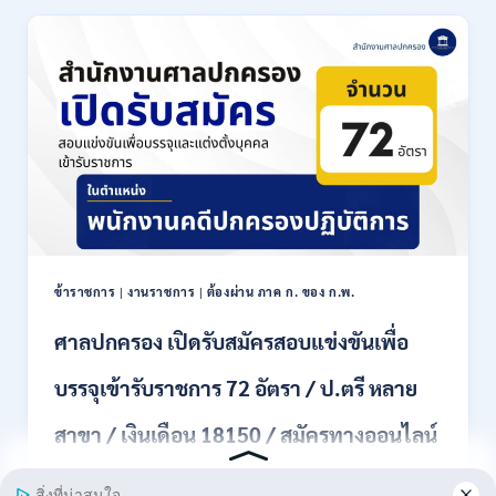
ประเทศไทย
เปิด
รับ
สมัคร
งาน
ป.ตรี
หลาย
สาขา
ขึ้น
ไป
/
เงิน
เดือน
ข้าราชการ
|
งานราชการ
|
ต้องผ่าน ภาค ก. ของ ก.พ.
18000
–
ศาลปกครอง เปิดรับสมัครสอบแข่งขันเพื่อ
20000
/
บรรจุเข้ารับราชการ 72 อัตรา / ป.ตรี หลาย
สมัคร
ทาง
สาขา / เงินเดือน 18150 / สมัครทางออนไลน์
EMAIL
20
31 สิงหาคม – 18 กันยายน 2569
กรกฎาคม