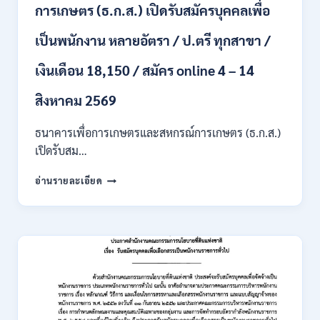
สาขา
การเกษตร (ธ.ก.ส.) เปิดรับสมัครบุคคลเพื่อ
/
เงิน
เป็นพนักงาน หลายอัตรา / ป.ตรี ทุกสาขา /
เดือน
สูงสุด
เงินเดือน 18,150 / สมัคร online 4 – 14
21780
/
สิงหาคม 2569
ไม่
ต้อง
ผ่าน
ธนาคารเพื่อการเกษตรและสหกรณ์การเกษตร (ธ.ก.ส.)
ภาค
เปิดรับสม…
ก
ของ
ธนาคาร
อ่านรายละเอียด
กพ.
เพื่อ
/
การเกษตร
สมัคร
และ
ONLINE
สหกรณ์
3
การเกษตร
–
(ธ.ก.ส.)
10
เปิด
สิงหาคม
รับ
2569
สมัคร
บุคคล