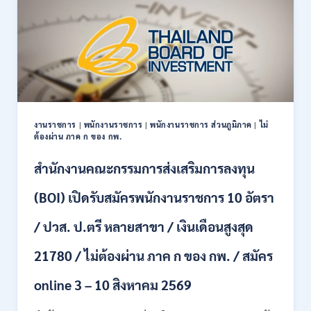
รับ
สมัคร
บุคคล
เพื่อ
เป็น
พนักงาน
11
อัตรา
/
งานราชการ
|
พนักงานราชการ
|
พนักงานราชการ ส่วนภูมิภาค
|
ไม่
ป.ตรี
ต้องผ่าน ภาค ก ของ กพ.
ทุก
สาขา
สำนักงานคณะกรรมการส่งเสริมการลงทุน
และ
อื่นๆ
(BOI) เปิดรับสมัครพนักงานราชการ 10 อัตรา
ขึ้น
ไป
/ ปวส. ป.ตรี หลายสาขา / เงินเดือนสูงสุด
/
ไม่
21780 / ไม่ต้องผ่าน ภาค ก ของ กพ. / สมัคร
ต้อง
ผ่าน
ภาค
online 3 – 10 สิงหาคม 2569
ก
ของ