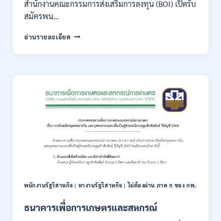
สำนักงานคณะกรรมการส่งเสริมการลงทุน (BOI) เปิดรับ
กพ.
สมัครพน…
/
เงิน
สำนักงาน
อ่านรายละเอียด
เดือน
คณะ
18,930
กรรมการ
–
ส่ง
32,930
เสริม
/
การ
สมัคร
ลงทุน
ทาง
(BOI)
ออนไลน์
เปิด
27
รับ
ก.ค.-
สมัคร
10
พนักงาน
ส.ค.
ราชการ
2569
10
อัตรา
/
พนักงานรัฐวิสาหกิจ
|
หางานรัฐวิสาหกิจ
|
ไม่ต้องผ่าน ภาค ก ของ กพ.
ปวส.
ป.ตรี
ธนาคารเพื่อการเกษตรและสหกรณ์
หลาย