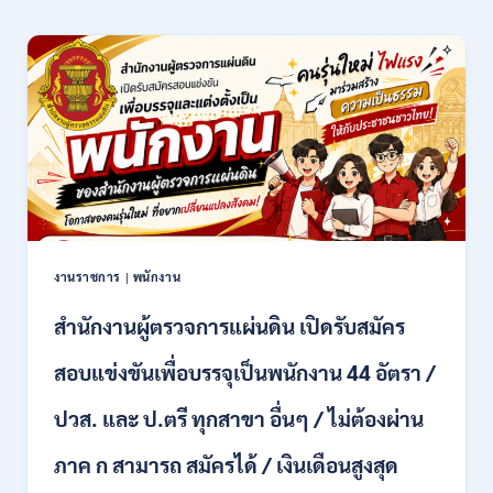
มงคล
ล้าน
นา
เชียงใหม่
เปิด
รับ
สมัคร
คัด
เลือก
บุคคล
เพื่อ
จ้าง
เป็น
งานราชการ
|
พนักงาน
ลูกจ้าง
ชั่วคราว
สำนักงานผู้ตรวจการแผ่นดิน เปิดรับสมัคร
หลาย
อัตรา
สอบแข่งขันเพื่อบรรจุเป็นพนักงาน 44 อัตรา /
/
ป.ตรี
ปวส. และ ป.ตรี ทุกสาขา อื่นๆ / ไม่ต้องผ่าน
หลาย
สาขา
ภาค ก สามารถ สมัครได้ / เงินเดือนสูงสุด
+