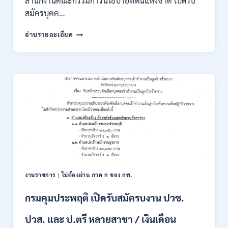
สำนักงานคณะกรรมการนโยบายที่ดินแห่งชาติ เปิดรับ
สมัครบุคค…
สำนักงาน
อ่านรายละเอียด
คณะ
กรรมการ
นโยบาย
ที่ดิน
แห่ง
ชาติ
(สคทช.)
เปิด
รับ
สมัคร
บุคคล
เพื่อ
เป็น
พนักงาน
งานราชการ
|
ไม่ต้องผ่าน ภาค ก ของ กพ.
ราชการ
หลาย
กรมคุมประพฤติ เปิดรับสมัครบงาน ปวช.
ตำแหน่ง
/
ปวส. และ ป.ตรี หลายสาขา / เงินเดือน
ป.ตรี