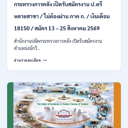
กระทรวงการคลัง เปิดรับสมัครงาน ป.ตรี
/
ปวส.
หลายสาขา / ไม่ต้องผ่าน ภาค ก. / เงินเดือน
และ
ป.ตรี
18150 / สมัคร 13 – 25 สิงหาคม 2569
ทุก
สาขา
อื่นๆ
สำนักงานปลัดกระทรวงการคลัง เปิดรับสมัครงาน
/
ตำแหน่งนักวิ…
ไม่
ต้อง
กระทรวง
อ่านรายละเอียด
ผ่าน
การ
ภาค
คลัง
ก
เปิด
สามารถ
รับ
สมัคร
สมัคร
ได้
งาน
/
ป.ตรี
เงิน
หลาย
เดือน
สาขา
สูงสุด
/
23,600
ไม่
/
ต้อง