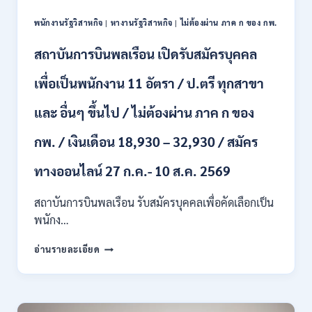
สมัคร
ผ่าน
ONLINE
พนักงานรัฐวิสาหกิจ
|
หางานรัฐวิสาหกิจ
|
ไม่ต้องผ่าน ภาค ก ของ กพ.
ภาค
–
ก.
13
สถาบันการบินพลเรือน เปิดรับสมัครบุคคล
/
ส.ค.
เงิน
2569
เพื่อเป็นพนักงาน 11 อัตรา / ป.ตรี ทุกสาขา
เดือน
18150
/
และ อื่นๆ ขึ้นไป / ไม่ต้องผ่าน ภาค ก ของ
สมัคร
13
กพ. / เงินเดือน 18,930 – 32,930 / สมัคร
–
25
ทางออนไลน์ 27 ก.ค.- 10 ส.ค. 2569
สิงหาคม
2569
สถาบันการบินพลเรือน รับสมัครบุคคลเพื่อคัดเลือกเป็น
พนักง…
สถาบัน
อ่านรายละเอียด
การ
บิน
พลเรือน
เปิด