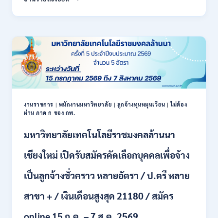
สหกรณ์
/
จังหวัด
สมัคร
น่าน
ONLINE
กรม
17
ส่ง
–
เสริม
28
สหกรณ์
สิงหาคม
เปิด
2569
รับ
สมัคร
พนักงาน
งานราชการ
|
พนักงานมหาวิทยาลัย
|
ลูกจ้างทุนหมุนเวียน
|
ไม่ต้อง
ผ่าน ภาค ก ของ กพ.
ราชการ
ปวช.
มหาวิทยาลัยเทคโนโลยีราชมงคลล้านนา
ปวท.
ปวส.
ป.ตรี
เชียงใหม่ เปิดรับสมัครคัดเลือกบุคคลเพื่อจ้าง
ทุก
สาขา
เป็นลูกจ้างชั่วคราว หลายอัตรา / ป.ตรี หลาย
/
เงิน
สาขา + / เงินเดือนสูงสุด 21180 / สมัคร
เดือน
21,780
online 15 ก.ค. – 7 ส.ค. 2569