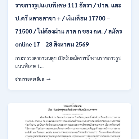
ราชการรูปแบบพิเศษ 111 อัตรา / ปวส. และ
นักศึกษา
จบ
ป.ตรี หลายสาขา + / เงินเดือน 17700 –
ใหม่
/
71500 / ไม่ต้องผ่าน ภาค ก ของ กพ. / สมัคร
สมัคร
ถึง
8
online 17 – 28 สิงหาคม 2569
สิงหาคม
2569
กระทรวงสาธารณสุข เปิดรับสมัครพนักงานราชการรูป
แบบพิเศษ 1…
กระทรวง
อ่านรายละเอียด
สาธารณสุข
เปิด
รับ
สมัคร
พนักงาน
ราชการ
รูป
แบบ
พิเศษ