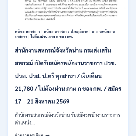
111
อัตรา
/
ปวส.
และ
ป.ตรี
พนักงานราชการ
|
พนักงานราชการ ส่วนภูมิภาค
|
หางานพนักงาน
หลาย
ราชการ
|
ไม่ต้องผ่าน ภาค ก ของ กพ.
สาขา
+
สำนักงานสหกรณ์จังหวัดน่าน กรมส่งเสริม
/
เงิน
สหกรณ์ เปิดรับสมัครพนักงานราชการ ปวช.
เดือน
17700
ปวท. ปวส. ป.ตรี ทุกสาขา / เงินเดือน
–
71500
21,780 / ไม่ต้องผ่าน ภาต ก ของ กพ. / สมัคร
/
ไม่
17 – 21 สิงหาคม 2569
ต้อง
ผ่าน
สำนักงานสหกรณ์จังหวัดน่าน รับสมัครพนักงานราชการ
ภาค
ก
ตำแหน่ง…
ของ
สำนักงาน
กพ.
อ่านรายละเอียด