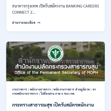
–
ธนาคารกรุงเทพ เปิดรับสมัครงาน BANKING CAREERS
14
CONNECT 2…
สิงหาคม
2569
ธนาคาร
อ่านรายละเอียด
กรุงเทพ
เปิด
รับ
สมัคร
งาน
กว่า
40
ตำแหน่ง
/
ปริญญา
ตรี
หลาย
สาขา
งานราชการ
|
พนักงานราชการ
|
พนักงานราชการ ส่วนภูมิภาค
|
หา
ขึ้น
งานพนักงานราชการ
|
ไม่ต้องผ่าน ภาค ก ของ กพ.
ไป
/
กระทรวงสาธารณสุข เปิดรับสมัครพนักงาน
ยินดี
รับ