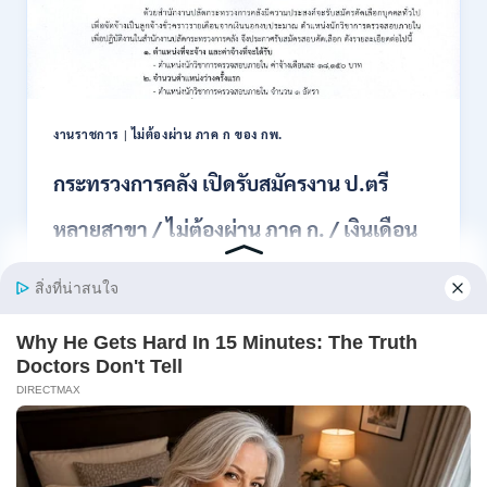
สอบ
แข่งขัน
เพื่อ
บรรจุ
เป็น
พนักงาน
งานราชการ
|
ไม่ต้องผ่าน ภาค ก ของ กพ.
44
อัตรา
กระทรวงการคลัง เปิดรับสมัครงาน ป.ตรี
/
ปวส.
หลายสาขา / ไม่ต้องผ่าน ภาค ก. / เงินเดือน
และ
ป.ตรี
18150 / สมัคร 13 – 25 สิงหาคม 2569
ทุก
สาขา
อื่นๆ
สำนักงานปลัดกระทรวงการคลัง เปิดรับสมัครงาน
/
ตำแหน่งนักวิ…
ไม่
ต้อง
กระทรวง
อ่านรายละเอียด
ผ่าน
การ
ภาค
คลัง
ก
เปิด
สามารถ
รับ