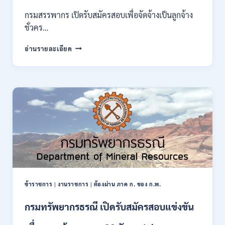
ของ
กรมสรรพากร เปิดรับสมัครสอบเพื่อจัดจ้างเป็นลูกจ้าง
กพ.
ชั่วคร…
/
สมัคร
กรม
อ่านรายละเอียด
10
สรรพากร
–
เปิด
17
รับ
สิงหาคม
สมัคร
2569
งาน
138
อัตรา
/
ปวช.
ปวส.
ป.ตรี
หลาย
สาขา
ข้าราชการ
|
งานราชการ
|
ต้องผ่าน ภาค ก. ของ ก.พ.
/
ไม่
กรมทรัพยากรธรณี เปิดรับสมัครสอบแข่งขัน
ต้อง
ผ่าน