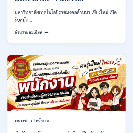
/
ไม่
มหาวิทยาลัยเทคโนโลยีราชมงคลล้านนา เชียงใหม่ เปิด
ต้อง
รับสมัค…
ผ่าน
ภาต
มหาวิทยาลัย
ก
อ่านรายละเอียด
เทคโนโลยี
ของ
ราช
กพ.
มงคล
/
ล้าน
สมัคร
นา
17
เชียงใหม่
–
เปิด
21
รับ
สิงหาคม
สมัคร
2569
คัด
เลือก
บุคคล
เพื่อ
จ้าง
เป็น
งานราชการ
|
พนักงาน
ลูกจ้าง
ชั่วคราว