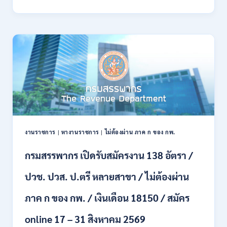
พลาธิการ
ทหาร
บก
เปิด
รับ
สมัคร
บุคคล
พลเรือน
เป็น
พนักงาน
ราชการ
66
อัตรา
งานราชการ
|
หางานราชการ
|
ไม่ต้องผ่าน ภาค ก ของ กพ.
/
ชาย
กรมสรรพากร เปิดรับสมัครงาน 138 อัตรา /
และ
หญิง
ปวช. ปวส. ป.ตรี หลายสาขา / ไม่ต้องผ่าน
/
ไม่
ต้อง
ภาค ก ของ กพ. / เงินเดือน 18150 / สมัคร
ผ่าน
ภาค
online 17 – 31 สิงหาคม 2569
ก