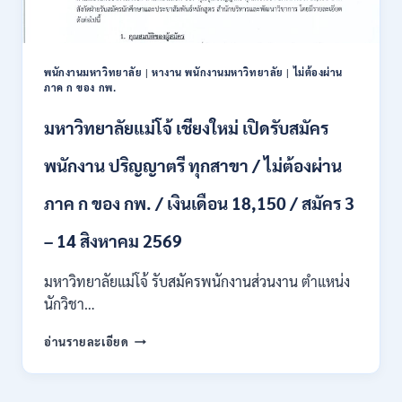
ปวส.
และ
ป.ตรี
หลาย
พนักงานมหาวิทยาลัย
|
หางาน พนักงานมหาวิทยาลัย
|
ไม่ต้องผ่าน
สาขา
ภาค ก ของ กพ.
/
สมัคร
มหาวิทยาลัยแม่โจ้ เชียงใหม่ เปิดรับสมัคร
ONLINE
24
พนักงาน ปริญญาตรี ทุกสาขา / ไม่ต้องผ่าน
ก.ค.
–
ภาค ก ของ กพ. / เงินเดือน 18,150 / สมัคร 3
19
ส.ค.
– 14 สิงหาคม 2569
2569
มหาวิทยาลัยแม่โจ้ รับสมัครพนักงานส่วนงาน ตำแหน่ง
นักวิชา…
มหาวิทยาลัย
อ่านรายละเอียด
แม่
โจ้
เชียงใหม่