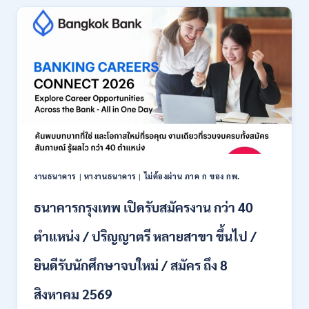
เปิด
รับ
สมัคร
พนักงาน
ปริญญา
ตรี
ทุก
สาขา
/
ไม่
ต้อง
ผ่าน
ภาค
งานธนาคาร
|
หางานธนาคาร
|
ไม่ต้องผ่าน ภาค ก ของ กพ.
ก
ของ
ธนาคารกรุงเทพ เปิดรับสมัครงาน กว่า 40
กพ.
/
ตำแหน่ง / ปริญญาตรี หลายสาขา ขึ้นไป /
เงิน
เดือน
ยินดีรับนักศึกษาจบใหม่ / สมัคร ถึง 8
18,150
/
สิงหาคม 2569
สมัคร
3