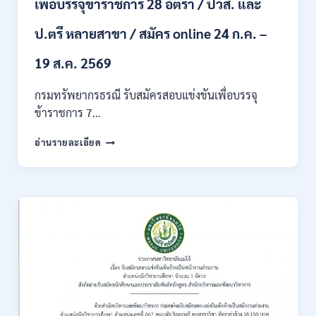
เพื่อบรรจุข้าราชการ 28 อัตรา / ปวส. และ
ภาค
ก
ของ
ป.ตรี หลายสาขา / สมัคร online 24 ก.ค. –
กพ.
/
19 ส.ค. 2569
เงิน
เดือน
กรมทรัพยากรธรณี รับสมัครสอบแข่งขันเพื่อบรรจุ
18150
ข้าราชการ 7…
/
สมัคร
กรม
อ่านรายละเอียด
ONLINE
ทรัพยากรธรณี
17
เปิด
–
รับ
31
สมัคร
สิงหาคม
สอบ
2569
แข่งขัน
เพื่อ
บรรจุ
ข้าราชการ
28
อัตรา
/