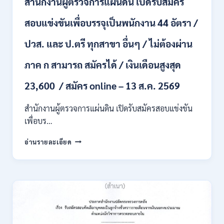
สำนักงานผู้ตรวจการแผ่นดิน เปิดรับสมัคร
หลาย
อัตรา
สอบแข่งขันเพื่อบรรจุเป็นพนักงาน 44 อัตรา /
/
ป.ตรี
ปวส. และ ป.ตรี ทุกสาขา อื่นๆ / ไม่ต้องผ่าน
หลาย
สาขา
ภาค ก สามารถ สมัครได้ / เงินเดือนสูงสุด
+
/
23,600 / สมัคร online – 13 ส.ค. 2569
เงิน
เดือน
สำนักงานผู้ตรวจการแผ่นดิน เปิดรับสมัครสอบแข่งขัน
สูงสุด
21180
เพื่อบร…
/
สมัคร
สำนักงาน
อ่านรายละเอียด
ONLINE
ผู้
15
ตรวจ
ก.ค.
การ
–
แผ่น
7
ดิน
ส.ค.
เปิด
2569
รับ
สมัคร