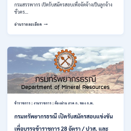
ของ
กรมสรรพากร เปิดรับสมัครสอบเพื่อจัดจ้างเป็นลูกจ้าง
กพ.
ชั่วคร…
/
สมัคร
กรม
อ่านรายละเอียด
10
สรรพากร
–
เปิด
17
รับ
สิงหาคม
สมัคร
2569
งาน
138
อัตรา
/
ปวช.
ปวส.
ป.ตรี
หลาย
สาขา
ข้าราชการ
|
งานราชการ
|
ต้องผ่าน ภาค ก. ของ ก.พ.
/
ไม่
กรมทรัพยากรธรณี เปิดรับสมัครสอบแข่งขัน
ต้อง
ผ่าน
เพื่อบรรจุข้าราชการ 28 อัตรา / ปวส. และ
ภาค