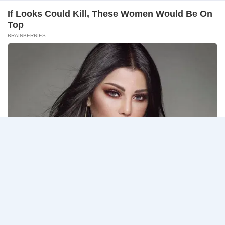
–
ธนาคารกรุงเทพ เปิดรับสมัครงาน BANKING CAREERS
14
CONNECT 2…
สิงหาคม
2569
ธนาคาร
อ่านรายละเอียด
กรุงเทพ
เปิด
รับ
สมัคร
Page
Next
1
2
3
…
5
งาน
กว่า
navigation
Page
40
ตำแหน่ง
/
ปริญญา
ตรี
หลาย
สาขา
ขึ้น
ไป
/
ยินดี
รับ