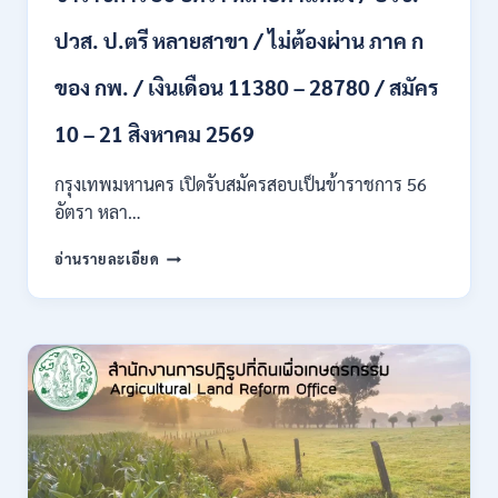
ขึ้น
ปวส. ป.ตรี หลายสาขา / ไม่ต้องผ่าน ภาค ก
ไป
/
ของ กพ. / เงินเดือน 11380 – 28780 / สมัคร
เงิน
เดือน
23,290
10 – 21 สิงหาคม 2569
/
สมัคร
กรุงเทพมหานคร เปิดรับสมัครสอบเป็นข้าราชการ 56
ONLINE
อัตรา หลา…
10
–
กรุงเทพมหานคร
อ่านรายละเอียด
26
เปิด
ส.ค.
รับ
2569
สมัคร
สอบ
เป็น
ข้าราชการ
56
อัตรา
หลาย
ตำแหน่ง
/