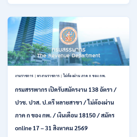
ทหาร
21
บก
สิงหาคม
เปิด
2569
รับ
สมัคร
บุคคล
พลเรือน
เป็น
พนักงาน
ราชการ
66
อัตรา
งานราชการ
|
หางานราชการ
|
ไม่ต้องผ่าน ภาค ก ของ กพ.
/
ชาย
กรมสรรพากร เปิดรับสมัครงาน 138 อัตรา /
และ
หญิง
ปวช. ปวส. ป.ตรี หลายสาขา / ไม่ต้องผ่าน
/
ไม่
ต้อง
ภาค ก ของ กพ. / เงินเดือน 18150 / สมัคร
ผ่าน
ภาค
online 17 – 31 สิงหาคม 2569
ก