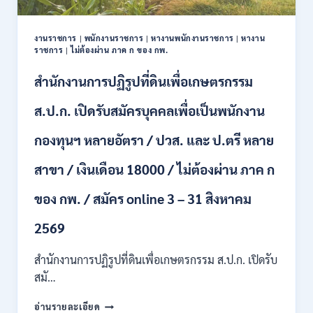
ปวช.
ปวส.
งานราชการ
|
พนักงานราชการ
|
หางานพนักงานราชการ
|
หางาน
ป.ตรี
ราชการ
|
ไม่ต้องผ่าน ภาค ก ของ กพ.
หลาย
สาขา
สำนักงานการปฏิรูปที่ดินเพื่อเกษตรกรรม
/
ไม่
ส.ป.ก. เปิดรับสมัครบุคคลเพื่อเป็นพนักงาน
ต้อง
ผ่าน
กองทุนฯ หลายอัตรา / ปวส. และ ป.ตรี หลาย
ภาค
ก
สาขา / เงินเดือน 18000 / ไม่ต้องผ่าน ภาค ก
ของ
กพ.
/
ของ กพ. / สมัคร online 3 – 31 สิงหาคม
เงิน
เดือน
2569
11380
–
สำนักงานการปฏิรูปที่ดินเพื่อเกษตรกรรม ส.ป.ก. เปิดรับ
28780
สมั…
/
สมัคร
สำนักงาน
อ่านรายละเอียด
10