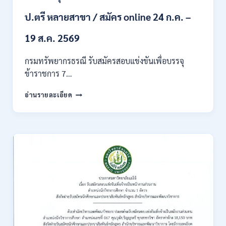
ก
ของ
ป.ตรี หลายสาขา / สมัคร online 24 ก.ค. –
กพ.
/
19 ส.ค. 2569
เงิน
เดือน
กรมทรัพยากรธรณี รับสมัครสอบแข่งขันเพื่อบรรจุ
18150
ข้าราชการ 7…
/
สมัคร
กรม
อ่านรายละเอียด
ONLINE
ทรัพยากรธรณี
17
เปิด
–
รับ
31
สมัคร
สิงหาคม
สอบ
2569
แข่งขัน
เพื่อ
บรรจุ
ข้าราชการ
28
อัตรา
/
ปวส.