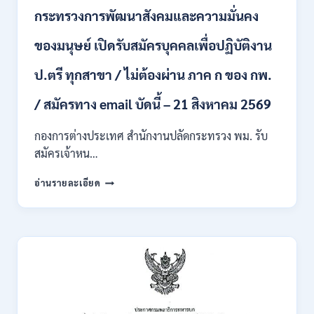
บุคคล
กระทรวงการพัฒนาสังคมและความมั่นคง
เข้า
รับ
ของมนุษย์ เปิดรับสมัครบุคคลเพื่อปฏิบัติงาน
ราชการ
24
อัตรา
ป.ตรี ทุกสาขา / ไม่ต้องผ่าน ภาค ก ของ กพ.
บรรจุ
ส่วน
/ สมัครทาง email บัดนี้ – 21 สิงหาคม 2569
กลาง
และ
กองการต่างประเทศ สำนักงานปลัดกระทรวง พม. รับ
ส่วน
สมัครเจ้าหน…
ภูมิภาค
/
กระทรวง
อ่านรายละเอียด
สมัคร
การ
ONLINE
พัฒนา
18
สังคม
สิงหาคม
และ
–
ความ
7
มั่นคง
กันยายน
ของ
2569
มนุษย์
เปิด