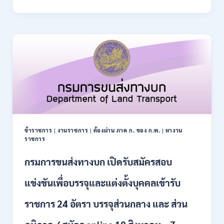
การ
–
ปฏิรูป
21
ที่ดิน
สิงหาคม
เพื่อ
2569
เกษตรกรรม
ส.ป.ก.
เปิด
รับ
สมัคร
บุคคล
เพื่อ
เป็น
พนักงาน
ข้าราชการ
|
งานราชการ
|
ต้องผ่าน ภาค ก. ของ ก.พ.
|
หางาน
กอง
ราชการ
ทุนฯ
หลาย
กรมการขนส่งทางบก เปิดรับสมัครสอบ
อัตรา
/
แข่งขันเพื่อบรรจุและแต่งตั้งบุคคลเข้ารับ
ปวส.
และ
ราชการ 24 อัตรา บรรจุส่วนกลาง และ ส่วน
ป.ตรี
หลาย
สาขา