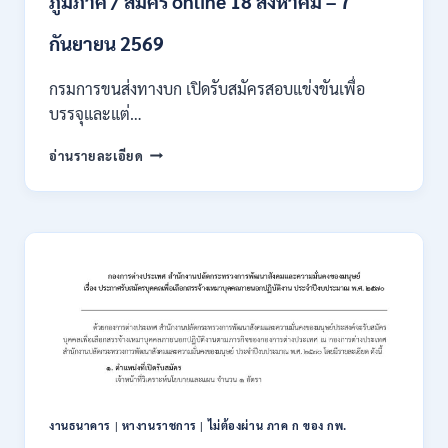
ภูมิภาค / สมัคร online 18 สิงหาคม – 7
/
เงิน
กันยายน 2569
เดือน
18000
กรมการขนส่งทางบก เปิดรับสมัครสอบแข่งขันเพื่อ
/
บรรจุและแต่…
ไม่
ต้อง
กรม
อ่านรายละเอียด
ผ่าน
การ
ภาค
ขนส่ง
ก
ทาง
ของ
บก
กพ.
เปิด
/
รับ
สมัคร
สมัคร
ONLINE
สอบ
3
แข่งขัน
–
เพื่อ
31
บรรจุ
สิงหาคม
และ
2569
แต่ง
งานธนาคาร
|
หางานราชการ
|
ไม่ต้องผ่าน ภาค ก ของ กพ.
ตั้ง