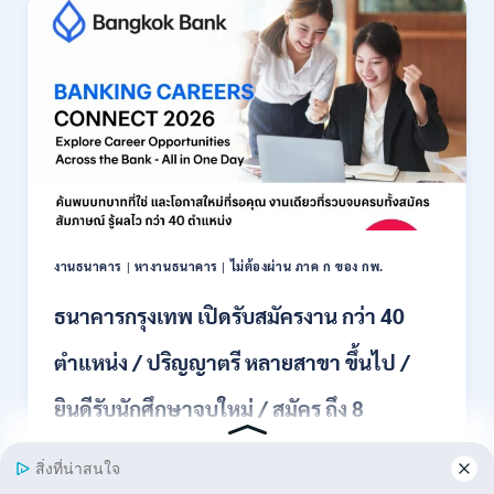
รับ
สมัคร
พนักงาน
ปริญญา
ตรี
ทุก
สาขา
/
ไม่
ต้อง
ผ่าน
ภาค
งานธนาคาร
|
หางานธนาคาร
|
ไม่ต้องผ่าน ภาค ก ของ กพ.
ก
ของ
ธนาคารกรุงเทพ เปิดรับสมัครงาน กว่า 40
กพ.
/
ตำแหน่ง / ปริญญาตรี หลายสาขา ขึ้นไป /
เงิน
เดือน
ยินดีรับนักศึกษาจบใหม่ / สมัคร ถึง 8
18,150
/
สิงหาคม 2569
สมัคร
3