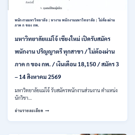
และ
ป.ตรี
หลาย
พนักงานมหาวิทยาลัย
|
หางาน พนักงานมหาวิทยาลัย
|
ไม่ต้องผ่าน
สาขา
ภาค ก ของ กพ.
/
สมัคร
มหาวิทยาลัยแม่โจ้ เชียงใหม่ เปิดรับสมัคร
ONLINE
24
พนักงาน ปริญญาตรี ทุกสาขา / ไม่ต้องผ่าน
ก.ค.
–
ภาค ก ของ กพ. / เงินเดือน 18,150 / สมัคร 3
19
ส.ค.
– 14 สิงหาคม 2569
2569
มหาวิทยาลัยแม่โจ้ รับสมัครพนักงานส่วนงาน ตำแหน่ง
นักวิชา…
มหาวิทยาลัย
อ่านรายละเอียด
แม่
โจ้
เชียงใหม่
เปิด