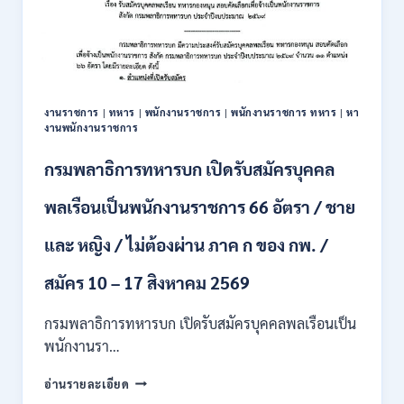
รับ
สมัคร
บุคคล
เพื่อ
ปฏิบัติ
งาน
งานราชการ
|
ทหาร
|
พนักงานราชการ
|
พนักงานราชการ ทหาร
|
หา
ป.ตรี
งานพนักงานราชการ
ทุก
สาขา
กรมพลาธิการทหารบก เปิดรับสมัครบุคคล
/
ไม่
พลเรือนเป็นพนักงานราชการ 66 อัตรา / ชาย
ต้อง
ผ่าน
และ หญิง / ไม่ต้องผ่าน ภาค ก ของ กพ. /
ภาค
ก
ของ
สมัคร 10 – 17 สิงหาคม 2569
กพ.
/
กรมพลาธิการทหารบก เปิดรับสมัครบุคคลพลเรือนเป็น
สมัคร
พนักงานรา…
ทาง
EMAIL
กรม
อ่านรายละเอียด
บัดนี้
พลาธิการ
–