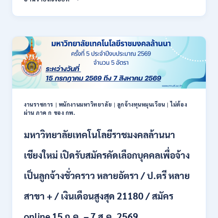
สหกรณ์
/
จังหวัด
สมัคร
น่าน
ONLINE
กรม
17
ส่ง
–
เสริม
28
สหกรณ์
สิงหาคม
เปิด
2569
รับ
สมัคร
พนักงาน
งานราชการ
|
พนักงานมหาวิทยาลัย
|
ลูกจ้างทุนหมุนเวียน
|
ไม่ต้อง
ผ่าน ภาค ก ของ กพ.
ราชการ
ปวช.
มหาวิทยาลัยเทคโนโลยีราชมงคลล้านนา
ปวท.
ปวส.
ป.ตรี
เชียงใหม่ เปิดรับสมัครคัดเลือกบุคคลเพื่อจ้าง
ทุก
สาขา
เป็นลูกจ้างชั่วคราว หลายอัตรา / ป.ตรี หลาย
/
เงิน
สาขา + / เงินเดือนสูงสุด 21180 / สมัคร
เดือน
21,780
online 15 ก.ค. – 7 ส.ค. 2569