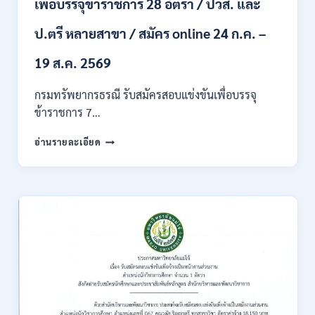
เพื่อบรรจุข้าราชการ 28 อัตรา / ปวส. และ
ภาค
ก
ของ
ป.ตรี หลายสาขา / สมัคร online 24 ก.ค. –
กพ.
/
19 ส.ค. 2569
เงิน
เดือน
กรมทรัพยากรธรณี รับสมัครสอบแข่งขันเพื่อบรรจุ
18150
ข้าราชการ 7…
/
สมัคร
กรม
อ่านรายละเอียด
ONLINE
ทรัพยากรธรณี
17
เปิด
–
รับ
31
สมัคร
สิงหาคม
สอบ
2569
แข่งขัน
เพื่อ
บรรจุ
ข้าราชการ
28
อัตรา
/