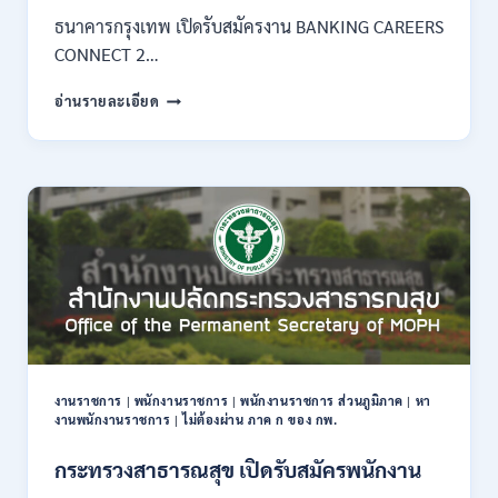
–
ธนาคารกรุงเทพ เปิดรับสมัครงาน BANKING CAREERS
14
CONNECT 2…
สิงหาคม
2569
ธนาคาร
อ่านรายละเอียด
กรุงเทพ
เปิด
รับ
สมัคร
งาน
กว่า
40
ตำแหน่ง
/
ปริญญา
ตรี
หลาย
สาขา
งานราชการ
|
พนักงานราชการ
|
พนักงานราชการ ส่วนภูมิภาค
|
หา
ขึ้น
งานพนักงานราชการ
|
ไม่ต้องผ่าน ภาค ก ของ กพ.
ไป
/
กระทรวงสาธารณสุข เปิดรับสมัครพนักงาน
ยินดี
รับ