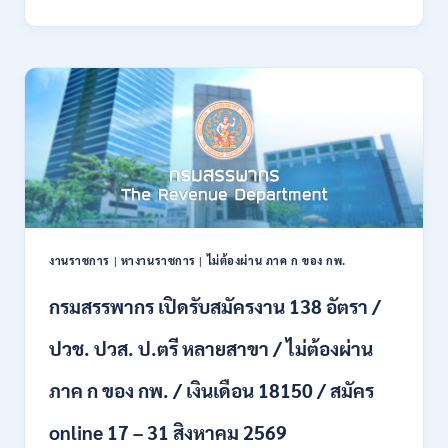
พลาธิการ
ทหาร
บก
เปิด
รับ
สมัคร
บุคคล
พลเรือน
เป็น
พนักงาน
ราชการ
66
อัตรา
งานราชการ
|
หางานราชการ
|
ไม่ต้องผ่าน ภาค ก ของ กพ.
/
ชาย
กรมสรรพากร เปิดรับสมัครงาน 138 อัตรา /
และ
หญิง
ปวช. ปวส. ป.ตรี หลายสาขา / ไม่ต้องผ่าน
/
ไม่
ต้อง
ภาค ก ของ กพ. / เงินเดือน 18150 / สมัคร
ผ่าน
ภาค
online 17 – 31 สิงหาคม 2569
ก