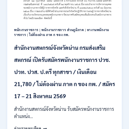
111
อัตรา
/
ปวส.
และ
ป.ตรี
พนักงานราชการ
|
พนักงานราชการ ส่วนภูมิภาค
|
หางานพนักงาน
หลาย
ราชการ
|
ไม่ต้องผ่าน ภาค ก ของ กพ.
สาขา
+
สำนักงานสหกรณ์จังหวัดน่าน กรมส่งเสริม
/
เงิน
สหกรณ์ เปิดรับสมัครพนักงานราชการ ปวช.
เดือน
17700
ปวท. ปวส. ป.ตรี ทุกสาขา / เงินเดือน
–
71500
21,780 / ไม่ต้องผ่าน ภาต ก ของ กพ. / สมัคร
/
ไม่
17 – 21 สิงหาคม 2569
ต้อง
ผ่าน
สำนักงานสหกรณ์จังหวัดน่าน รับสมัครพนักงานราชการ
ภาค
ก
ตำแหน่ง…
ของ
สำนักงาน
กพ.
อ่านรายละเอียด