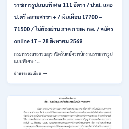
ราชการรูปแบบพิเศษ 111 อัตรา / ปวส. และ
นักศึกษา
จบ
ป.ตรี หลายสาขา + / เงินเดือน 17700 –
ใหม่
/
71500 / ไม่ต้องผ่าน ภาค ก ของ กพ. / สมัคร
สมัคร
ถึง
8
online 17 – 28 สิงหาคม 2569
สิงหาคม
2569
กระทรวงสาธารณสุข เปิดรับสมัครพนักงานราชการรูป
แบบพิเศษ 1…
กระทรวง
อ่านรายละเอียด
สาธารณสุข
เปิด
รับ
สมัคร
พนักงาน
ราชการ
รูป
แบบ
พิเศษ