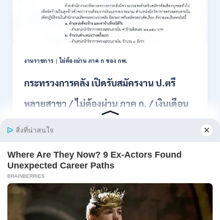
สอบ
แข่งขัน
เพื่อ
บรรจุ
เป็น
พนักงาน
งานราชการ
|
ไม่ต้องผ่าน ภาค ก ของ กพ.
44
อัตรา
กระทรวงการคลัง เปิดรับสมัครงาน ป.ตรี
/
ปวส.
หลายสาขา / ไม่ต้องผ่าน ภาค ก. / เงินเดือน
และ
ป.ตรี
18150 / สมัคร 13 – 25 สิงหาคม 2569
ทุก
สาขา
อื่นๆ
สำนักงานปลัดกระทรวงการคลัง เปิดรับสมัครงาน
/
ตำแหน่งนักวิ…
ไม่
ต้อง
กระทรวง
อ่านรายละเอียด
ผ่าน
การ
ภาค
คลัง
ก
เปิด
สามารถ
รับ