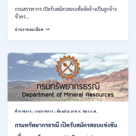
ของ
กรมสรรพากร เปิดรับสมัครสอบเพื่อจัดจ้างเป็นลูกจ้าง
กพ.
ชั่วคร…
/
สมัคร
กรม
อ่านรายละเอียด
10
สรรพากร
–
เปิด
17
รับ
สิงหาคม
สมัคร
2569
งาน
138
อัตรา
/
ปวช.
ปวส.
ป.ตรี
หลาย
สาขา
ข้าราชการ
|
งานราชการ
|
ต้องผ่าน ภาค ก. ของ ก.พ.
/
ไม่
กรมทรัพยากรธรณี เปิดรับสมัครสอบแข่งขัน
ต้อง
ผ่าน