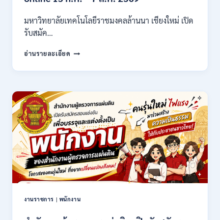
/
ไม่
มหาวิทยาลัยเทคโนโลยีราชมงคลล้านนา เชียงใหม่ เปิด
ต้อง
รับสมัค…
ผ่าน
ภาต
มหาวิทยาลัย
ก
อ่านรายละเอียด
เทคโนโลยี
ของ
ราช
กพ.
มงคล
/
ล้าน
สมัคร
นา
17
เชียงใหม่
–
เปิด
21
รับ
สิงหาคม
สมัคร
2569
คัด
เลือก
บุคคล
เพื่อ
จ้าง
เป็น
งานราชการ
|
พนักงาน
ลูกจ้าง
ชั่วคราว