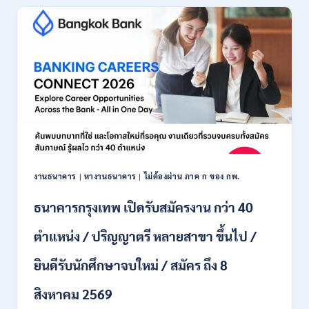
เปิด
รับ
สมัคร
พนักงาน
ปริญญา
ตรี
ทุก
สาขา
/
ไม่
ต้อง
ผ่าน
ภาค
งานธนาคาร
|
หางานธนาคาร
|
ไม่ต้องผ่าน ภาค ก ของ กพ.
ก
ของ
ธนาคารกรุงเทพ เปิดรับสมัครงาน กว่า 40
กพ.
/
ตำแหน่ง / ปริญญาตรี หลายสาขา ขึ้นไป /
เงิน
เดือน
ยินดีรับนักศึกษาจบใหม่ / สมัคร ถึง 8
18,150
/
สิงหาคม 2569
สมัคร
3