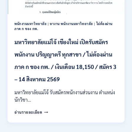
ปวส.
และ
ป.ตรี
หลาย
พนักงานมหาวิทยาลัย
|
หางาน พนักงานมหาวิทยาลัย
|
ไม่ต้องผ่าน
สาขา
ภาค ก ของ กพ.
/
สมัคร
มหาวิทยาลัยแม่โจ้ เชียงใหม่ เปิดรับสมัคร
ONLINE
24
พนักงาน ปริญญาตรี ทุกสาขา / ไม่ต้องผ่าน
ก.ค.
–
ภาค ก ของ กพ. / เงินเดือน 18,150 / สมัคร 3
19
ส.ค.
– 14 สิงหาคม 2569
2569
มหาวิทยาลัยแม่โจ้ รับสมัครพนักงานส่วนงาน ตำแหน่ง
นักวิชา…
มหาวิทยาลัย
อ่านรายละเอียด
แม่
โจ้
เชียงใหม่