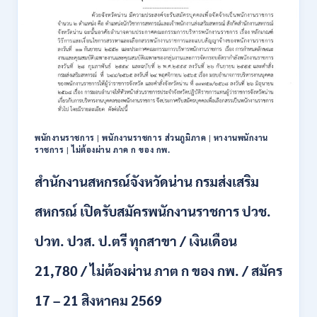
ราชการ
รูป
แบบ
พิเศษ
111
อัตรา
/
ปวส.
และ
ป.ตรี
พนักงานราชการ
|
พนักงานราชการ ส่วนภูมิภาค
|
หางานพนักงาน
หลาย
ราชการ
|
ไม่ต้องผ่าน ภาค ก ของ กพ.
สาขา
+
สำนักงานสหกรณ์จังหวัดน่าน กรมส่งเสริม
/
เงิน
สหกรณ์ เปิดรับสมัครพนักงานราชการ ปวช.
เดือน
17700
ปวท. ปวส. ป.ตรี ทุกสาขา / เงินเดือน
–
71500
21,780 / ไม่ต้องผ่าน ภาต ก ของ กพ. / สมัคร
/
ไม่
17 – 21 สิงหาคม 2569
ต้อง