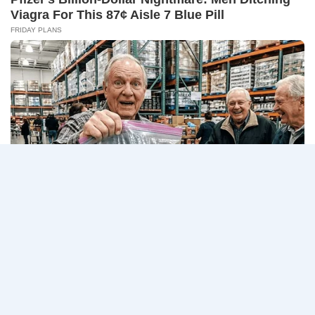
เปิดรับสม…
ก
ของ
ธนาคาร
อ่านรายละเอียด
กพ.
เพื่อ
/
การเกษตร
สมัคร
และ
ONLINE
สหกรณ์
Page
3
Next
1
2
3
4
การเกษตร
–
(ธ.ก.ส.)
10
navigation
Page
เปิด
สิงหาคม
รับ
2569
สมัคร
บุคคล
เพื่อ
เป็น
พนักงาน
หลาย
อัตรา
/
ป.ตรี
ทุก
สาขา
/