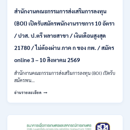
ทุก
สาขา
สำนักงานคณะกรรมการส่งเสริมการลงทุน
และ
อื่นๆ
(BOI) เปิดรับสมัครพนักงานราชการ 10 อัตรา
ขึ้น
ไป
/ ปวส. ป.ตรี หลายสาขา / เงินเดือนสูงสุด
/
ไม่
21780 / ไม่ต้องผ่าน ภาค ก ของ กพ. / สมัคร
ต้อง
ผ่าน
ภาค
online 3 – 10 สิงหาคม 2569
ก
ของ
สำนักงานคณะกรรมการส่งเสริมการลงทุน (BOI) เปิดรับ
กพ.
สมัครพน…
/
เงิน
สำนักงาน
อ่านรายละเอียด
เดือน
คณะ
18,930
กรรมการ
–
ส่ง
32,930
เสริม
/
การ
สมัคร
ลงทุน
ทาง