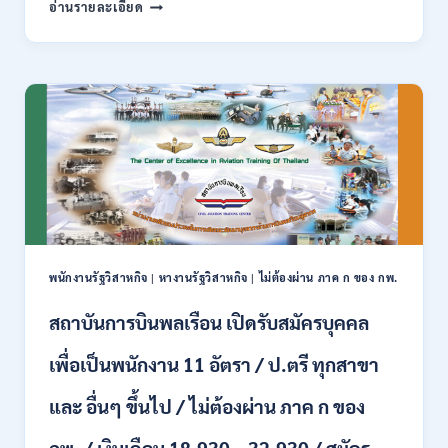
กระทรวง
อ่านรายละเอียด
ผ่าน
การ
ภาค
คลัง
ก
เปิด
สามารถ
รับ
สมัคร
สมัคร
ได้
งาน
/
ป.ตรี
เงิน
หลาย
เดือน
สาขา
สูงสุด
/
23,600
ไม่
/
ต้อง
สมัคร
ผ่าน
ONLINE
พนักงานรัฐวิสาหกิจ
|
หางานรัฐวิสาหกิจ
|
ไม่ต้องผ่าน ภาค ก ของ กพ.
ภาค
–
ก.
13
สถาบันการบินพลเรือน เปิดรับสมัครบุคคล
/
ส.ค.
เงิน
2569
เพื่อเป็นพนักงาน 11 อัตรา / ป.ตรี ทุกสาขา
เดือน
18150
/
และ อื่นๆ ขึ้นไป / ไม่ต้องผ่าน ภาค ก ของ
สมัคร
13
กพ. / เงินเดือน 18,930 – 32,930 / สมัคร