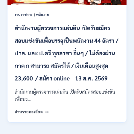
เพื่อ
จ้าง
เป็น
งานราชการ
|
พนักงาน
ลูกจ้าง
ชั่วคราว
สำนักงานผู้ตรวจการแผ่นดิน เปิดรับสมัคร
หลาย
อัตรา
สอบแข่งขันเพื่อบรรจุเป็นพนักงาน 44 อัตรา /
/
ป.ตรี
ปวส. และ ป.ตรี ทุกสาขา อื่นๆ / ไม่ต้องผ่าน
หลาย
สาขา
ภาค ก สามารถ สมัครได้ / เงินเดือนสูงสุด
+
/
23,600 / สมัคร online – 13 ส.ค. 2569
เงิน
เดือน
สำนักงานผู้ตรวจการแผ่นดิน เปิดรับสมัครสอบแข่งขัน
สูงสุด
21180
เพื่อบร…
/
สมัคร
สำนักงาน
อ่านรายละเอียด
ONLINE
ผู้
15
ตรวจ
ก.ค.
การ
–