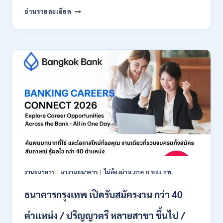
มหาวิทยาลัย
อ่านรายละเอียด
แม่
โจ้
เชียงใหม่
เปิด
รับ
สมัคร
พนักงาน
ปริญญา
ตรี
ทุก
สาขา
/
ไม่
ต้อง
ผ่าน
ภาค
งานธนาคาร
|
หางานธนาคาร
|
ไม่ต้องผ่าน ภาค ก ของ กพ.
ก
ของ
ธนาคารกรุงเทพ เปิดรับสมัครงาน กว่า 40
กพ.
/
ตำแหน่ง / ปริญญาตรี หลายสาขา ขึ้นไป /
เงิน