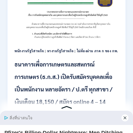
(BOI)
ออนไลน์
เปิด
27
รับ
ก.ค.-
สมัคร
10
พนักงาน
ส.ค.
ราชการ
2569
10
อัตรา
/
พนักงานรัฐวิสาหกิจ
|
หางานรัฐวิสาหกิจ
|
ไม่ต้องผ่าน ภาค ก ของ กพ.
ปวส.
ป.ตรี
ธนาคารเพื่อการเกษตรและสหกรณ์
หลาย
สาขา
การเกษตร (ธ.ก.ส.) เปิดรับสมัครบุคคลเพื่อ
/
เงิน
เป็นพนักงาน หลายอัตรา / ป.ตรี ทุกสาขา /
เดือน
สูงสุด
เงินเดือน 18,150 / สมัคร online 4 – 14
21780
/
สิงหาคม 2569
ไม่
ต้อง
ผ่าน
ธนาคารเพื่อการเกษตรและสหกรณ์การเกษตร (ธ.ก.ส.)
ภาค