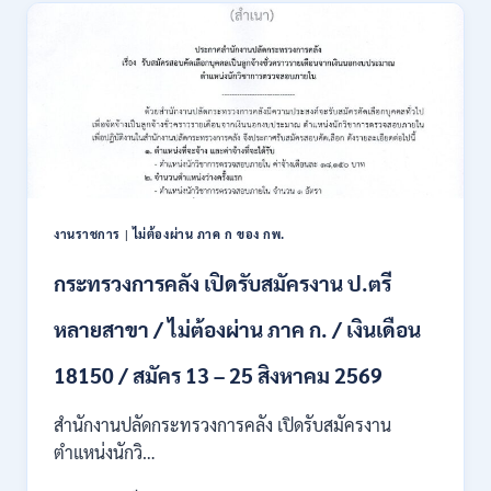
แผ่น
7
ดิน
ส.ค.
เปิด
2569
รับ
สมัคร
สอบ
แข่งขัน
เพื่อ
บรรจุ
เป็น
พนักงาน
งานราชการ
|
ไม่ต้องผ่าน ภาค ก ของ กพ.
44
อัตรา
กระทรวงการคลัง เปิดรับสมัครงาน ป.ตรี
/
ปวส.
หลายสาขา / ไม่ต้องผ่าน ภาค ก. / เงินเดือน
และ
ป.ตรี
18150 / สมัคร 13 – 25 สิงหาคม 2569
ทุก
สาขา
อื่นๆ
สำนักงานปลัดกระทรวงการคลัง เปิดรับสมัครงาน
/
ตำแหน่งนักวิ…
ไม่
ต้อง