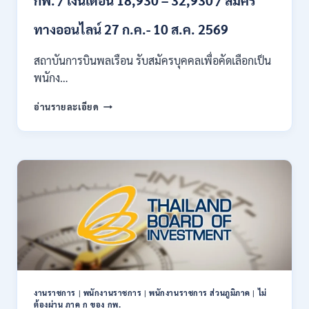
–
25
ทางออนไลน์ 27 ก.ค.- 10 ส.ค. 2569
สิงหาคม
2569
สถาบันการบินพลเรือน รับสมัครบุคคลเพื่อคัดเลือกเป็น
พนักง…
สถาบัน
อ่านรายละเอียด
การ
บิน
พลเรือน
เปิด
รับ
สมัคร
บุคคล
เพื่อ
เป็น
พนักงาน
11
อัตรา
/
งานราชการ
|
พนักงานราชการ
|
พนักงานราชการ ส่วนภูมิภาค
|
ไม่
ป.ตรี
ต้องผ่าน ภาค ก ของ กพ.