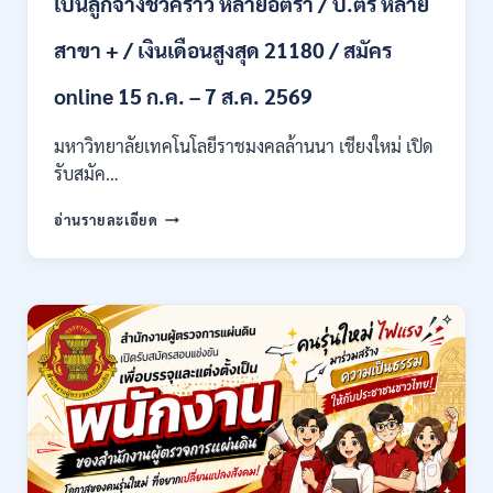
เป็นลูกจ้างชั่วคราว หลายอัตรา / ป.ตรี หลาย
/
เงิน
สาขา + / เงินเดือนสูงสุด 21180 / สมัคร
เดือน
21,780
online 15 ก.ค. – 7 ส.ค. 2569
/
ไม่
มหาวิทยาลัยเทคโนโลยีราชมงคลล้านนา เชียงใหม่ เปิด
ต้อง
รับสมัค…
ผ่าน
ภาต
มหาวิทยาลัย
ก
อ่านรายละเอียด
เทคโนโลยี
ของ
ราช
กพ.
มงคล
/
ล้าน
สมัคร
นา
17
เชียงใหม่
–
เปิด
21
รับ
สิงหาคม
สมัคร
2569
คัด
เลือก
บุคคล