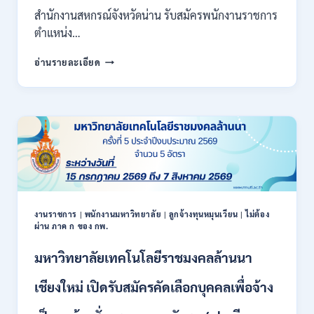
ผ่าน
สำนักงานสหกรณ์จังหวัดน่าน รับสมัครพนักงานราชการ
ภาค
ก
ตำแหน่ง…
ของ
สำนักงาน
กพ.
อ่านรายละเอียด
สหกรณ์
/
จังหวัด
สมัคร
น่าน
ONLINE
กรม
17
ส่ง
–
เสริม
28
สหกรณ์
สิงหาคม
เปิด
2569
รับ
สมัคร
พนักงาน
งานราชการ
|
พนักงานมหาวิทยาลัย
|
ลูกจ้างทุนหมุนเวียน
|
ไม่ต้อง
ผ่าน ภาค ก ของ กพ.
ราชการ
ปวช.
มหาวิทยาลัยเทคโนโลยีราชมงคลล้านนา
ปวท.
ปวส.
ป.ตรี
เชียงใหม่ เปิดรับสมัครคัดเลือกบุคคลเพื่อจ้าง
ทุก
สาขา