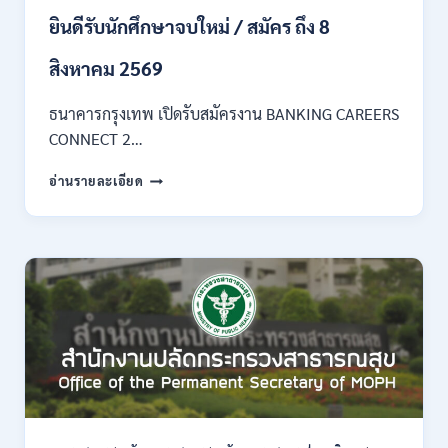
เดือน
ยินดีรับนักศึกษาจบใหม่ / สมัคร ถึง 8
18,150
/
สิงหาคม 2569
สมัคร
3
–
ธนาคารกรุงเทพ เปิดรับสมัครงาน BANKING CAREERS
14
CONNECT 2…
สิงหาคม
2569
ธนาคาร
อ่านรายละเอียด
กรุงเทพ
เปิด
รับ
สมัคร
งาน
กว่า
40
ตำแหน่ง
/
ปริญญา
ตรี
หลาย
สาขา