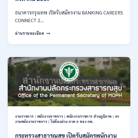
3
–
ธนาคารกรุงเทพ เปิดรับสมัครงาน BANKING CAREERS
14
CONNECT 2…
สิงหาคม
2569
ธนาคาร
อ่านรายละเอียด
กรุงเทพ
เปิด
รับ
สมัคร
งาน
กว่า
40
ตำแหน่ง
/
ปริญญา
ตรี
หลาย
สาขา
งานราชการ
|
พนักงานราชการ
|
พนักงานราชการ ส่วนภูมิภาค
|
หา
ขึ้น
งานพนักงานราชการ
|
ไม่ต้องผ่าน ภาค ก ของ กพ.
ไป
/
กระทรวงสาธารณสุข เปิดรับสมัครพนักงาน
ยินดี