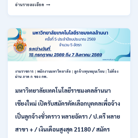
สำนักงาน
กพ.
อ่านรายละเอียด
สหกรณ์
/
จังหวัด
สมัคร
น่าน
ONLINE
กรม
17
ส่ง
–
เสริม
28
สหกรณ์
สิงหาคม
เปิด
2569
รับ
สมัคร
พนักงาน
งานราชการ
|
พนักงานมหาวิทยาลัย
|
ลูกจ้างทุนหมุนเวียน
|
ไม่ต้อง
ผ่าน ภาค ก ของ กพ.
ราชการ
ปวช.
มหาวิทยาลัยเทคโนโลยีราชมงคลล้านนา
ปวท.
ปวส.
ป.ตรี
เชียงใหม่ เปิดรับสมัครคัดเลือกบุคคลเพื่อจ้าง
ทุก
สาขา
เป็นลูกจ้างชั่วคราว หลายอัตรา / ป.ตรี หลาย
/
เงิน
สาขา + / เงินเดือนสูงสุด 21180 / สมัคร
เดือน