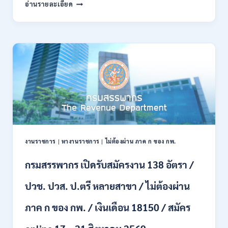
กรม
อ่านรายละเอียด
พลาธิการ
ทหาร
บก
เปิด
รับ
สมัคร
บุคคล
พลเรือน
เป็น
พนักงาน
ราชการ
66
อัตรา
งานราชการ
|
หางานราชการ
|
ไม่ต้องผ่าน ภาค ก ของ กพ.
/
ชาย
กรมสรรพากร เปิดรับสมัครงาน 138 อัตรา /
และ
หญิง
ปวช. ปวส. ป.ตรี หลายสาขา / ไม่ต้องผ่าน
/
ไม่
ต้อง
ภาค ก ของ กพ. / เงินเดือน 18150 / สมัคร
ผ่าน
ภาค