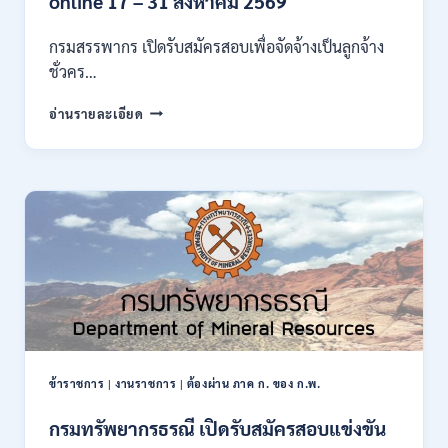
online 17 – 31 สิงหาคม 2569
ก
ของ
กรมสรรพากร เปิดรับสมัครสอบเพื่อจัดจ้างเป็นลูกจ้าง
กพ.
ชั่วคร…
/
สมัคร
กรม
อ่านรายละเอียด
10
สรรพากร
–
เปิด
17
รับ
สิงหาคม
สมัคร
2569
งาน
138
อัตรา
/
ปวช.
ปวส.
ป.ตรี
หลาย
สาขา
ข้าราชการ
|
งานราชการ
|
ต้องผ่าน ภาค ก. ของ ก.พ.
/
ไม่
กรมทรัพยากรธรณี เปิดรับสมัครสอบแข่งขัน
ต้อง