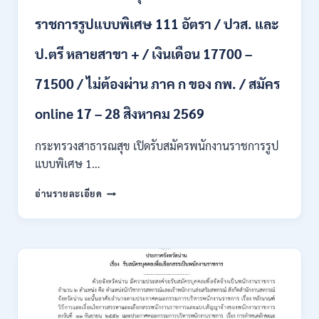
รับ
ราชการรูปแบบพิเศษ 111 อัตรา / ปวส. และ
นักศึกษา
จบ
ป.ตรี หลายสาขา + / เงินเดือน 17700 –
ใหม่
/
71500 / ไม่ต้องผ่าน ภาค ก ของ กพ. / สมัคร
สมัคร
ถึง
8
online 17 – 28 สิงหาคม 2569
สิงหาคม
2569
กระทรวงสาธารณสุข เปิดรับสมัครพนักงานราชการรูป
แบบพิเศษ 1…
กระทรวง
อ่านรายละเอียด
สาธารณสุข
เปิด
รับ
สมัคร
พนักงาน
ราชการ
รูป
แบบ
พิเศษ