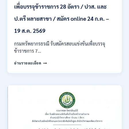
ผ่าน
เพื่อบรรจุข้าราชการ 28 อัตรา / ปวส. และ
ภาค
ก
ของ
ป.ตรี หลายสาขา / สมัคร online 24 ก.ค. –
กพ.
/
19 ส.ค. 2569
เงิน
เดือน
กรมทรัพยากรธรณี รับสมัครสอบแข่งขันเพื่อบรรจุ
18150
ข้าราชการ 7…
/
สมัคร
กรม
อ่านรายละเอียด
ONLINE
ทรัพยากรธรณี
17
เปิด
–
รับ
31
สมัคร
สิงหาคม
สอบ
2569
แข่งขัน
เพื่อ
บรรจุ
ข้าราชการ
28
อัตรา