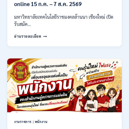
21,780
online 15 ก.ค. – 7 ส.ค. 2569
/
ไม่
มหาวิทยาลัยเทคโนโลยีราชมงคลล้านนา เชียงใหม่ เปิด
ต้อง
รับสมัค…
ผ่าน
ภาต
มหาวิทยาลัย
ก
อ่านรายละเอียด
เทคโนโลยี
ของ
ราช
กพ.
มงคล
/
ล้าน
สมัคร
นา
17
เชียงใหม่
–
เปิด
21
รับ
สิงหาคม
สมัคร
2569
คัด
เลือก
บุคคล
เพื่อ
จ้าง
เป็น
งานราชการ
|
พนักงาน
ลูกจ้าง