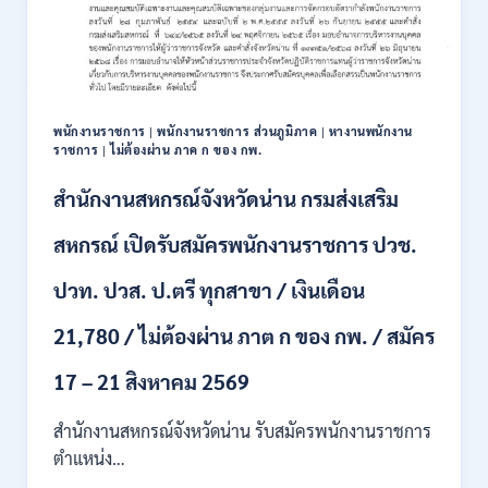
111
อัตรา
/
ปวส.
และ
ป.ตรี
พนักงานราชการ
|
พนักงานราชการ ส่วนภูมิภาค
|
หางานพนักงาน
หลาย
ราชการ
|
ไม่ต้องผ่าน ภาค ก ของ กพ.
สาขา
+
สำนักงานสหกรณ์จังหวัดน่าน กรมส่งเสริม
/
เงิน
สหกรณ์ เปิดรับสมัครพนักงานราชการ ปวช.
เดือน
17700
ปวท. ปวส. ป.ตรี ทุกสาขา / เงินเดือน
–
71500
21,780 / ไม่ต้องผ่าน ภาต ก ของ กพ. / สมัคร
/
ไม่
17 – 21 สิงหาคม 2569
ต้อง
ผ่าน
สำนักงานสหกรณ์จังหวัดน่าน รับสมัครพนักงานราชการ
ภาค
ก
ตำแหน่ง…
ของ