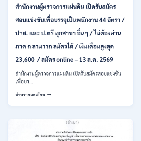
ชั่วคราว
สำนักงานผู้ตรวจการแผ่นดิน เปิดรับสมัคร
หลาย
อัตรา
สอบแข่งขันเพื่อบรรจุเป็นพนักงาน 44 อัตรา /
/
ป.ตรี
ปวส. และ ป.ตรี ทุกสาขา อื่นๆ / ไม่ต้องผ่าน
หลาย
สาขา
ภาค ก สามารถ สมัครได้ / เงินเดือนสูงสุด
+
/
23,600 / สมัคร online – 13 ส.ค. 2569
เงิน
เดือน
สำนักงานผู้ตรวจการแผ่นดิน เปิดรับสมัครสอบแข่งขัน
สูงสุด
21180
เพื่อบร…
/
สมัคร
สำนักงาน
อ่านรายละเอียด
ONLINE
ผู้
15
ตรวจ
ก.ค.
การ
–
แผ่น
7
ดิน
ส.ค.
เปิด
2569
รับ