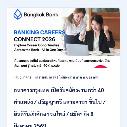
เชียงใหม่
เปิด
รับ
สมัคร
พนักงาน
ปริญญา
ตรี
ทุก
สาขา
/
ไม่
ต้อง
ผ่าน
ภาค
งานธนาคาร
|
หางานธนาคาร
|
ไม่ต้องผ่าน ภาค ก ของ กพ.
ก
ของ
ธนาคารกรุงเทพ เปิดรับสมัครงาน กว่า 40
กพ.
/
ตำแหน่ง / ปริญญาตรี หลายสาขา ขึ้นไป /
เงิน
เดือน
ยินดีรับนักศึกษาจบใหม่ / สมัคร ถึง 8
18,150
/
สิงหาคม 2569
สมัคร