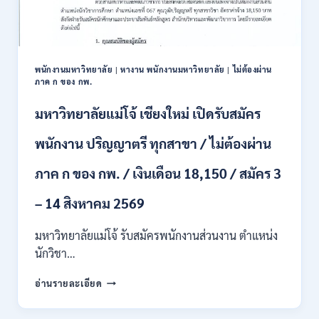
/
ปวส.
และ
ป.ตรี
หลาย
พนักงานมหาวิทยาลัย
|
หางาน พนักงานมหาวิทยาลัย
|
ไม่ต้องผ่าน
สาขา
ภาค ก ของ กพ.
/
สมัคร
มหาวิทยาลัยแม่โจ้ เชียงใหม่ เปิดรับสมัคร
ONLINE
24
พนักงาน ปริญญาตรี ทุกสาขา / ไม่ต้องผ่าน
ก.ค.
–
ภาค ก ของ กพ. / เงินเดือน 18,150 / สมัคร 3
19
ส.ค.
– 14 สิงหาคม 2569
2569
มหาวิทยาลัยแม่โจ้ รับสมัครพนักงานส่วนงาน ตำแหน่ง
นักวิชา…
มหาวิทยาลัย
อ่านรายละเอียด
แม่
โจ้