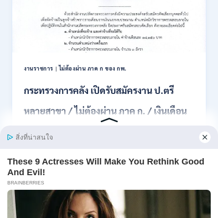
สมัคร
สอบ
แข่งขัน
เพื่อ
บรรจุ
เป็น
พนักงาน
งานราชการ
|
ไม่ต้องผ่าน ภาค ก ของ กพ.
44
อัตรา
กระทรวงการคลัง เปิดรับสมัครงาน ป.ตรี
/
ปวส.
หลายสาขา / ไม่ต้องผ่าน ภาค ก. / เงินเดือน
และ
ป.ตรี
18150 / สมัคร 13 – 25 สิงหาคม 2569
ทุก
สาขา
อื่นๆ
สำนักงานปลัดกระทรวงการคลัง เปิดรับสมัครงาน
/
ตำแหน่งนักวิ…
ไม่
ต้อง
กระทรวง
อ่านรายละเอียด
ผ่าน
การ
ภาค
คลัง
ก
เปิด
สามารถ